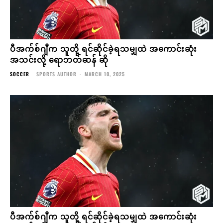
ပီအက်စ်ဂျီက သူတို့ ရင်ဆိုင်ခဲ့ရသမျှထဲ အကောင်းဆုံး
အသင်းလို့ ရောဘတ်ဆန် ဆို
SOCCER
SPORTS AUTHOR
-
MARCH 10, 2025
ပီအက်စ်ဂျီက သူတို့ ရင်ဆိုင်ခဲ့ရသမျှထဲ အကောင်းဆုံး