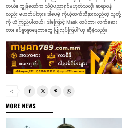
တယ်။ ကျွန်တော်က သိပ္ပံပညာရှင်မဟုတ်သလို၊ ဆရာဝန်
လည်း မဟုတ်ပါဘူး။ ဒါပေမဲ့ ကိုယ့်ထက်သိနားလည်တဲ့ သူတို့
ကို ယုံကြည်ပါတယ်။ ဒါကြောင့် Mask တပ်တာ၊ လက်ဆေး
တာ၊ ခပ်ခွာခွာနေတာတွေ ပြုလုပ်ကြပါ”ဟု ဆိုခဲ့သည်။
MORE NEWS