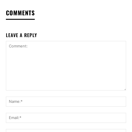
COMMENTS
LEAVE A REPLY
Comment:
Na
Ema
Web