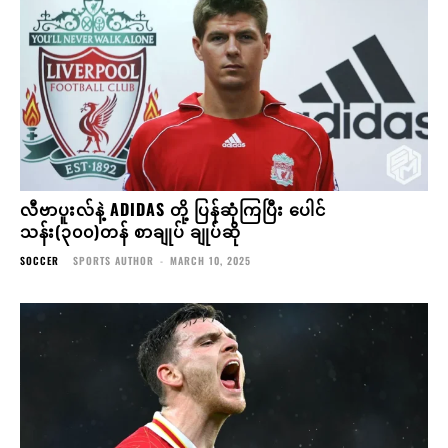
လီဗာပူးလ်နဲ့ ADIDAS တို့ ပြန်ဆုံကြပြီး ပေါင်
သန်း(၃၀၀)တန် စာချုပ် ချုပ်ဆို
SOCCER
SPORTS AUTHOR
-
MARCH 10, 2025