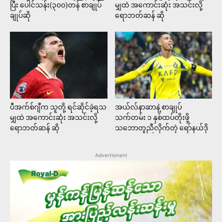
ပြီး ပေါင်သန်း(၃၀၀)တန် စာချုပ်
မျှထဲ အကောင်းဆုံး အသင်းလို့
ချုပ်ဆို
ရောဘတ်ဆန် ဆို
ပီအက်စ်ဂျီက သူတို့ ရင်ဆိုင်ခဲ့ရသ
အယ်လ်နာဆာနဲ့ စာချုပ်
မျှထဲ အကောင်းဆုံး အသင်းလို့
သက်တမ်း ၁ နှစ်ထပ်တိုးဖို့
ရောဘတ်ဆန် ဆို
သဘောတူညီလိုက်တဲ့ ရော်နယ်ဒို
Advertisment