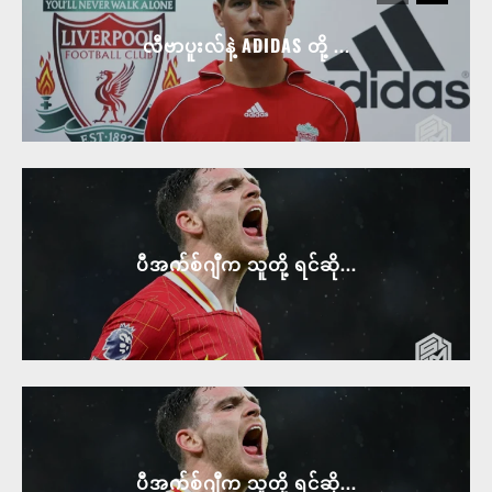
လီဗာပူးလ်နဲ့ ADIDAS တို့ ...
ပီအက်စ်ဂျီက သူတို့ ရင်ဆို...
ပီအက်စ်ဂျီက သူတို့ ရင်ဆို...