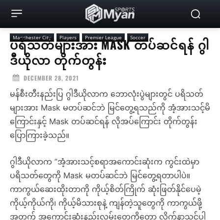
Manchester City
Players
Premier League
Soccer
ပရိသတ်များအား MASK တပ်ဆင်ရန် ဂွါ
ဒီယိုလာ တိုက်တွန်း
DECEMBER 28, 2021
မန်စီးတီးနည်းပြ ဂွါဒီယိုလာက ဘောလုံးပွဲများတွင် ပရိသတ်
များအား Mask မတပ်ဆင်ဘဲ မြင်တွေ့ရသည်ကို အံ့အားသင့်မိ
ကြောင်းနှင့် Mask တပ်ဆင်ရန် လိုအပ်ကြောင်း တိုက်တွန်း
ပြောကြားခဲ့သည်။
ဂွါဒီယိုလာက ”အံ့အားသင့်စရာအကောင်းဆုံးက ကွင်းထဲမှာ
ပရိသတ်တွေကို Mask မတပ်ဆင်ဘဲ မြင်တွေ့ရတာပါပဲ။
ကာကွယ်ဆေးထိုးတာကို ကိုယ့်စိတ်ကြိုက် ဆုံးဖြတ်နိုင်ပေမဲ့
ကိုယ့်ကိုယ်ကို၊ ကိုယ့်မိသားစုနဲ့ ကျန်တဲ့သူတွေကို ကာကွယ်ဖို့
အတွက် အကောင်းဆုံးနည်းလမ်းတွေကိုတော့ လိုက်နာသင့်ပါ