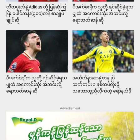
လီဗာပူးလ်နဲ့ Adidas တို့ ပြန်ဆုံကြ
ပီအက်စ်ဂျီက သူတို့ ရင်ဆိုင်ခဲ့ရသ
ပြီး ပေါင်သန်း(၃၀၀)တန် စာချုပ်
မျှထဲ အကောင်းဆုံး အသင်းလို့
ချုပ်ဆို
ရောဘတ်ဆန် ဆို
ပီအက်စ်ဂျီက သူတို့ ရင်ဆိုင်ခဲ့ရသ
အယ်လ်နာဆာနဲ့ စာချုပ်
မျှထဲ အကောင်းဆုံး အသင်းလို့
သက်တမ်း ၁ နှစ်ထပ်တိုးဖို့
ရောဘတ်ဆန် ဆို
သဘောတူညီလိုက်တဲ့ ရော်နယ်ဒို
Advertisment