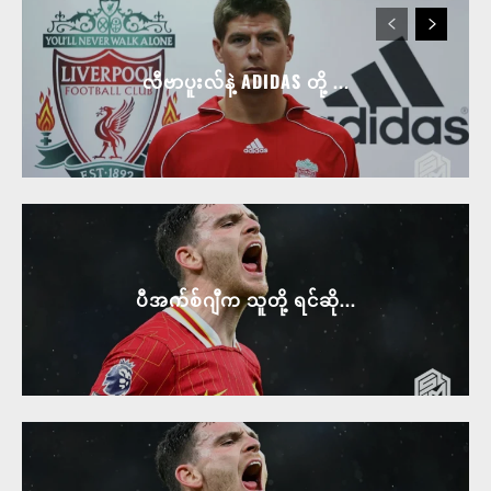
လီဗာပူးလ်နဲ့ ADIDAS တို့ ...
ပီအက်စ်ဂျီက သူတို့ ရင်ဆို...