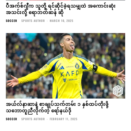
ပီအက်စ်ဂျီက သူတို့ ရင်ဆိုင်ခဲ့ရသမျှထဲ အကောင်းဆုံး
အသင်းလို့ ရောဘတ်ဆန် ဆို
SOCCER
SPORTS AUTHOR
-
MARCH 10, 2025
အယ်လ်နာဆာနဲ့ စာချုပ်သက်တမ်း ၁ နှစ်ထပ်တိုးဖို့
သဘောတူညီလိုက်တဲ့ ရော်နယ်ဒို
SOCCER
SPORTS AUTHOR
-
FEBRUARY 11, 2025