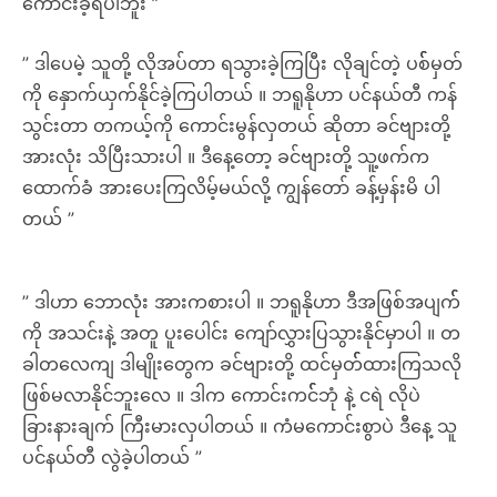
ကောင်းခဲ့ရပါဘူး ”
” ဒါပေမဲ့ သူတို့ လိုအပ်တာ ရသွားခဲ့ကြပြီး လိုချင်တဲ့ ပစ််မှတ်
ကို နှောက်ယှက်နိုင်ခဲ့ကြပါတယ် ။ ဘရူနိုဟာ ပင်နယ်တီ ကန်
သွင်းတာ တကယ့်ကို ကောင်းမွန်လှတယ် ဆိုတာ ခင်ဗျားတို့
အားလုံး သိပြီးသားပါ ။ ဒီနေ့တော့ ခင်ဗျားတို့ သူ့ဖက်က
ထောက်ခံ အားပေးကြလိမ့်မယ်လို့ ကျွန်တော် ခန့်မှန်းမိ ပါ
တယ် ”
” ဒါဟာ ဘောလုံး အားကစားပါ ။ ဘရူနိုဟာ ဒီအဖြစ်အပျက််
ကို အသင်းနဲ့ အတူ ပူးပေါင်း ကျော်လွှားပြသွားနိုင်မှာပါ ။ တ
ခါတလေကျ ဒါမျိုးတွေက ခင်ဗျားတို့ ထင်မှတ််ထားကြသလို
ဖြစ်မလာနိုင်ဘူးလေ ။ ဒါက ကောင်းကင််ဘုံ နဲ့ ငရဲ လိုပဲ
ခြားနားချက် ကြီးမားလှပါတယ် ။ ကံမကောင်းစွာပဲ ဒီနေ့ သူ
ပင်နယ်တီ လွဲခဲ့ပါတယ် ”