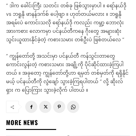
” ဒါက ခေါင်းကြီး သတင်း တစ်ခု ဖြစ်သွားမှာပါ ။ ရော်နယ်ဒို
vs ဘရူနို ဖာနန်ဒက်စ် ပေါ့ဗျာ ။ ဟုတ်တယ်မလား ။ ဘရူနို
အရမ်းပဲ ကောင်းသလို ရော်နယ်ဒို ကလည်း ကမ္ဘာ့ ဘောလုံး
အားကစား လောကမှာ ပင်နယ်တီကနေ ဂိုးတွေ အများဆုံး
သွင်းယူထားနိုင်ခဲ့တဲ့ ကစားသမား တစ်ဦးပဲ ဖြစ်တယ်လေ ”
” ကျွန်တော်တို့ အသင်းမှာ ပင်နယ်တီ ကန်သွင်းတာတွေ ​
ကောင်းလွန်းတဲ့ ကစားသမား အချို့ကို ပိုင်ဆိုင်ထားခဲ့ကြပါ
တယ် ။ အခုတော့ ကျွန်တော်တို့ဟာ ရမှတ် တစ်မှတ်ကို ရရှိနိုင်
မယ့် ပင်နယ်တီကို လွဲချော် သွားခဲ့ကြရပါတယ် ” လို့ ဆိုးလ်
ရှား က ​ပြောကြား သွားခဲ့လိုက် ပါတယ် ။
MORE NEWS