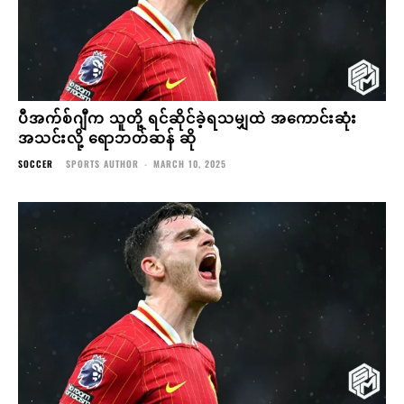
ပီအက်စ်ဂျီက သူတို့ ရင်ဆိုင်ခဲ့ရသမျှထဲ အကောင်းဆုံး
အသင်းလို့ ရောဘတ်ဆန် ဆို
SOCCER
SPORTS AUTHOR
-
MARCH 10, 2025