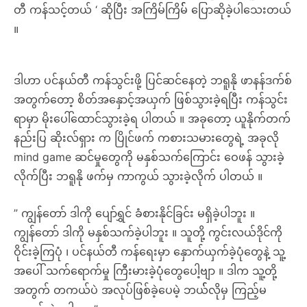
တီ ကန်သင့်တယ် ‘ ဆိုပြီး အကြိမ်ကြိမ်် ပြောဆိုခဲ့ပါသေးတယ်
။
ဒါဟာ ပင်နယ်တီ ကန်သွင်းဖို့ ပြင်ဆင်နေတဲ့ ဘရူနို ဖာနန်ဒက်စ်
အတွက်တော့ စိတ်အနှောင့်အယှက် ဖြစ်သွားခဲ့ရပြီး ကန်သွင်း
ရာမှာ မိုးပေါ်ထောင်သွားခဲ့ရ ပါတယ် ။ အခုတော့ ယူနိုက်တက်
နည်းပြ ဆိုးလ်ရှား က ပြိုင်ဖက် ကစားသမားတွေရဲ့ အခုလို
mind game ဆင်မှုတွေကို မနှစ်သက်ကြောင်း ဝေဖန် သွားခဲ့
လိုက်ပြီး ဘရူနို ဖက်မှ ကာကွယ် သွားခဲ့လိုက် ပါတယ် ။
” ကျွန်တော် ဒါကို ပျော်ရွှင် ခံစားနိုင်ခြင်း မရှိခဲ့ပါဘူး ။
ကျွန်တော် ဒါကို မနှစ်သက်ခဲ့ပါဘူး ။ သူတို့ ကွင်းလယ်ဒိုင်ကို
ဝိုင်းခဲ့ကြပုံ ၊ ပင်နယ်တီ ကန်ရေးမှာ နှောက်ယှက်ခဲ့ပုံတွေနဲ့ သူ့
အပေါ် သက်ရောက်မှု ကြီးမားခဲ့ပုံတွေပေါ့ဗျာ ။ ဒါက သူ့တို့
အတွက် တကယ်ပဲ အလုပ်ဖြစ်ခဲ့ပေမဲ့ ဘယ််လိုမှ ကြည့်မ