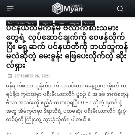
Manchester United
Players
Premier League
Soccer
ပင်နယ်တီမကန်မီ ဗီလာကစားသမား
တွေရဲ့ လုပ်ဆောင််ချက်ကို ဝေဖန်လိုက်
ပြီး ရှေ့ဆက် ပင်နယ်တီကို ဘယ်သူကန်
မလဲဆိုတဲ့ မေးခွန်း ဖြေပေးလိုက်တဲ့ ဆိုး
လ်ရှား
SEPTEMBER 26, 2021
မန်ချက်စတာ ယူနိုက်တက် အသင်းဟာ မနေ့ညက အိုးလ် ထ
ရပ်ဖို့ဒ် ကွင်းထဲမှာ ပရီးမီးယားလိဂ် ပွဲစဥ် 6 အဖြစ် အက်စတွန်
ဗီလာ အသင်းကို ဧည့်ခံ ကစားခဲ့ရပြီး 0 – 1 ဆိုတဲ့ ရလဒ် နဲ့
အတူ အိမ်ကွင်းမှာ ဒီရာသီရဲ့ ပထမဆုံး ပရီးမီးယားလိဂ် ရှုံးပွဲ
တစ်ပွဲကို ကြုံတွေ့ သွားခဲ့လိုက်ရ ပါတယ် ။