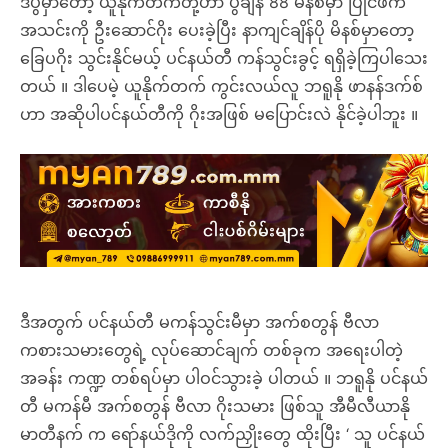
ဒီပွဲမှာတော့ ယူနိုက်တက်တို့ဟာ ပွဲချိန် 88 မိနစ်မှာ ပြိုင်ဖက်
အသင်းကို ဦးဆောင်ဂိုး ပေးခဲ့ပြီး နာကျင်ချိန်ပို မိနစ်မှာတော့
ခြေပဂိုး သွင်းနိုင်မယ့် ပင်နယ်တီ ကန်သွင်းခွင့် ရရှိခဲ့ကြပါသေး
တယ် ။ ဒါပေမဲ့ ယူနိုက်တက် ကွင်းလယ်လူ ဘရူနို ဖာနန်ဒက်စ်
ဟာ အဆိုပါပင်နယ်တီကို ဂိုးအဖြစ် မပြောင်းလဲ နိုင်ခဲ့ပါဘူး ။
ဒီအတွက် ပင်နယ်တီ မကန်သွင်းမီမှာ အက်စတွန် ဗီလာ
ကစားသမားတွေရဲ့ လုပ်ဆောင်ချက် တစ်ခုက အရေးပါတဲ့
အခန်း ကဏ္ဍ တစ်ရပ်မှာ ပါဝင်သွားခဲ့ ပါတယ် ။ ဘရူနို ပင်နယ်
တီ မကန်မီ အက်စတွန် ဗီလာ ဂိုးသမား ဖြစ်သူ အီမီလီယာနို
မာတီနက် က ရော်နယ်ဒိုကို လက်ညှိုးတွေ ထိုးပြီး ‘ သူ ပင်နယ်