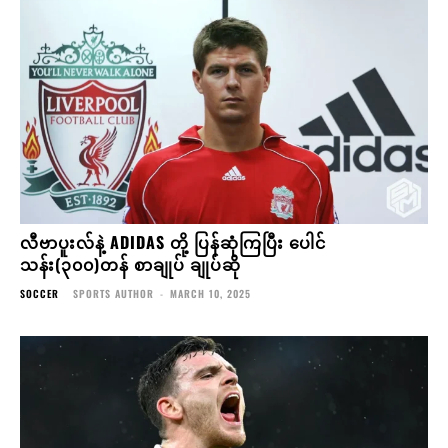
လီဗာပူးလ်နဲ့ ADIDAS တို့ ပြန်ဆုံကြပြီး ပေါင်
သန်း(၃၀၀)တန် စာချုပ် ချုပ်ဆို
SOCCER
SPORTS AUTHOR
-
MARCH 10, 2025