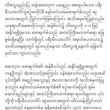
လီဗာပူးနည်းပြ အန်းစလော့က ယနေ့ည အရေးပါသော ပရီး
မီးယားလိဂ်ပွဲစဉ်မတိုင်မီ နော်တင်ဟမ်ဖောရက်စ်သည် ဆု
ဖလားအတွက် ပြိုင်ဘက်ဖြစ်ကြောင်း အသိအမှတ်ပြုခဲ့သည်။
ယခုရာသီအစောပိုင်းတွင် အန်ဖီးလ်၌ လီဗာပူးကို ၁-၀ ဖြင့်
အနိုင်ရရှိခဲ့သော ဖောရက်စ်သည် အထင်ကြီးလောက်စရာ ခြေ
စွမ်းရှိနေပြီး လက်ရှိတွင် ပရီးမီးယားလိဂ် အမှတ်ပေးဇယား၌
တတိယနေရာတွင် ရပ်တည်နေကာ လီဗာပူးရဲ့နောက် ခြောက်
မှတ်သာ ကွာဟသည်။
စလော့က ဖောရက်စ်၏ အန်ဖီးလ်တွင် အနိုင်ရရှိမှုအတွက်
ကနဦးတွင် အံ့အားသင့်ခဲ့ကြောင်း ဝန်ခံခဲ့သော်လည်း ယခုအခါ
၎င်းတို့၏ အရည်အသွေးနှင့် အလားအလာကို အသိအမှတ်ပြု
ခဲ့သည်။ နော်တင်ဟမ်ဖောရက်စ်၏ စဉ်ဆက်မပြတ် စွမ်း
ဆောင်ရည်များနှင့် အထင်ကြီးလောက်စရာ ရလဒ်များက ၎င်း
တို့ကို ပရီးမီးယားလိဂ် ဆုဖလားအတွက် ထိပ်တန်းပြိုင်ဘက်
များထဲတွင် နေရာတစ်ခု ရရှိစေခဲ့ကြောင်း သူက အလေးပေး