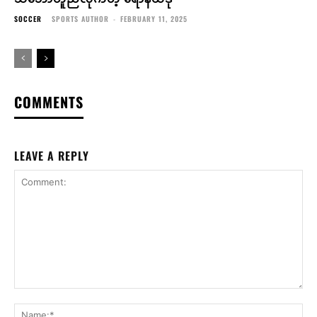
SOCCER
SPORTS AUTHOR
-
FEBRUARY 11, 2025
COMMENTS
LEAVE A REPLY
Comment:
Na