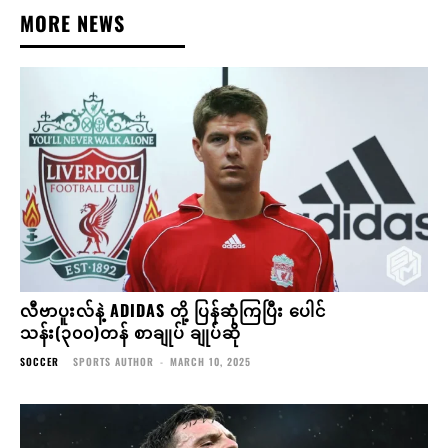
MORE NEWS
လီဗာပူးလ်နဲ့ ADIDAS တို့ ပြန်ဆုံကြပြီး ပေါင်
သန်း(၃၀၀)တန် စာချုပ် ချုပ်ဆို
SOCCER
SPORTS AUTHOR
-
MARCH 10, 2025