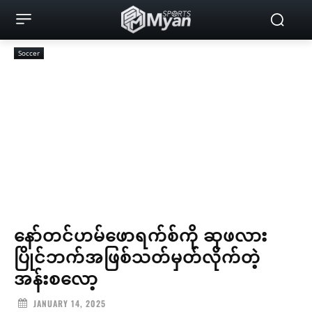
Soccer
နော်တင်ဟမ်ဖောရက်စ်ကို ဆုဖလား
ပြိုင်ဘက်အဖြစ်သတ်မှတ်လိုက်တဲ့
အန်းစလော့
JANUARY 14, 2025