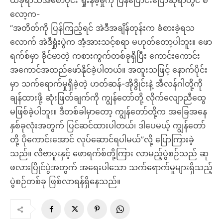
ယခုရာသီအစောပိုင်း ရှုံးနိမ့်မှုကို ပြန်ပြောင်းပြောဆိုရာတွင် စ
လော့က-
“အတိတ်ကို ပြန်ကြည့်ရင် အဲဒီအချိန်တုန်းက ခံစားခဲ့ရသ
လောက် အဲဒီရှုံးပွဲက အံ့အားသင့်စရာ မဟုတ်တော့ပါဘူး။ ဖော
ရက်စ်မှာ ခိုင်မာတဲ့ ကစားကွက်တစ်ခုရှိပြီး ကောင်းကောင်း
အကောင်အထည်ဖော်နိုင်ခဲ့ပါတယ်။ အထူးသဖြင့် နောက်ပိုင်း
မှာ သက်ရောက်မှုရှိခဲ့တဲ့ ဟတ်ဆန်-အိုဒွိုင်းနဲ့ အီလန်ဂါတို့ကို
ချန်ထားဖို့ ဆုံးဖြတ်ချက်ကို ကျွန်တော်တို့ လိုက်လျောညီထွေ
မဖြစ်ခဲ့ပါဘူး။ ဒီတစ်ခါမှာတော့ ကျွန်တော်တို့က အခြေအနေ
နှစ်ခုလုံးအတွက် ပြင်ဆင်ထားပါတယ်၊ ဒါပေမယ့် ကျွန်တော်
တို့ ပိုကောင်းအောင် လုပ်ဆောင်ရပါမယ်”လို့ ပြောကြားခဲ့
သည်။ လီဗာပူးနှင့် ဖောရက်စ်တို့ကြား လာမည့်ပွဲစဉ်သည် ဆု
ဖလားပြိုင်ပွဲအတွက် အရေးပါသော သက်ရောက်မှုများရှိသည့်
ပွဲစဉ်တစ်ခု ဖြစ်လာရန်ရှိနေသည်။