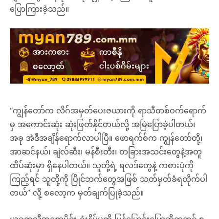
ပြောကြားခဲ့သည်။
“ကျွန်တော်က လိဂ်အမှတ်ပေးဇယားကို ရာသီတစ်ဝက်ရောက်
မှ အကောင်းဆုံး ဆုံးဖြတ်နိုင်တယ်လို့ အမြဲပြောခဲ့ပါတယ်၊
အခု အဲဒီအချိန်ရောက်လာပါပြီ။ ဖောရက်စ်က ကျွန်တော်တို့၊
အာဆင်နယ်၊ ချဲလ်ဆီး၊ မန်စီးတီး၊ တခြားအသင်းတွေနဲ့အတူ
ထိပ်ဆုံးမှာ ရှိနေပါတယ်။ သူတို့ရဲ့ ရလဒ်တွေနဲ့ ကစားပုံကို
ကြည့်ရင် သူတို့ကို ပြိုင်ဘက်တွေအဖြစ် သတ်မှတ်ခံရထိုက်ပါ
တယ်” လို့ စလော့က မှတ်ချက်ပြုခဲ့သည်။