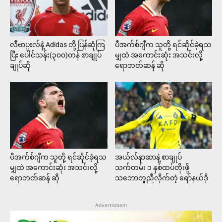
လီဗာပူးလ်နဲ့ Adidas တို့ ပြန်ဆုံကြ
ပီအက်စ်ဂျီက သူတို့ ရင်ဆိုင်ခဲ့ရသ
ပြီး ပေါင်သန်း(၃၀၀)တန် စာချုပ်
မျှထဲ အကောင်းဆုံး အသင်းလို့
ချုပ်ဆို
ရောဘတ်ဆန် ဆို
ပီအက်စ်ဂျီက သူတို့ ရင်ဆိုင်ခဲ့ရသ
အယ်လ်နာဆာနဲ့ စာချုပ်
မျှထဲ အကောင်းဆုံး အသင်းလို့
သက်တမ်း ၁ နှစ်ထပ်တိုးဖို့
ရောဘတ်ဆန် ဆို
သဘောတူညီလိုက်တဲ့ ရော်နယ်ဒို
Advertisment