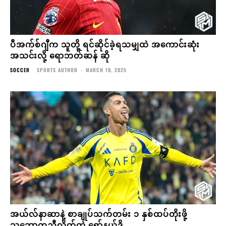
ပီအက်စ်ဂျီက သူတို့ ရင်ဆိုင်ခဲ့ရသမျှထဲ အကောင်းဆုံး
အသင်းလို့ ရောဘတ်ဆန် ဆို
SOCCER
SPORTS AUTHOR
-
MARCH 10, 2025
အယ်လ်နာဆာနဲ့ စာချုပ်သက်တမ်း ၁ နှစ်ထပ်တိုးဖို့
သဘောတူညီလိုက်တဲ့ ရော်နယ်ဒို