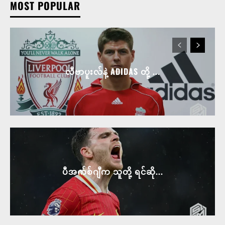
MOST POPULAR
လီဗာပူးလ်နဲ့ ADIDAS တို့ ...
ပီအက်စ်ဂျီက သူတို့ ရင်ဆို...