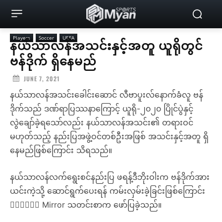
Players
Soccer
UEFA
နယ်သာလန်အသင်းနှင့်အတူ ယူရိုတွင်
ဗန်ဒိုက် ရှိနေမည်
JUNE 7, 2021
နယ်သာလန်အသင်းခေါင်းဆောင် လီဗာပူးလ်နောက်ခံလူ ဗန်
ဒိုက်သည် ဒဏ်ရာပြဿနာကြောင့် ယူရို-၂၀၂၀ ပြိုင်ပွဲနှင့်
လွဲချော်ခဲ့ရသော်လည်း နယ်သာလန်အသင်း၏ တရားဝင်
မဟုတ်သည့် နည်းပြအဖွဲ့ဝင်တစ်ဦးအဖြစ် အသင်းနှင့်အတူ ရှိ
နေမည်ဖြစ်ကြောင်း သိရသည်။
နယ်သာလန်လက်ရွေးစင်နည်းပြ ဖရန့်ဒီဘိုးဝါးက ဗန်ဒိုက်အား
ယင်းကဲ့သို့ ဆောင်ရွက်ပေးရန် ကမ်းလှမ်းခဲ့ခြင်းဖြစ်ကြောင်း
 Mirror သတင်းစာက ဖော်ပြခဲ့သည်။