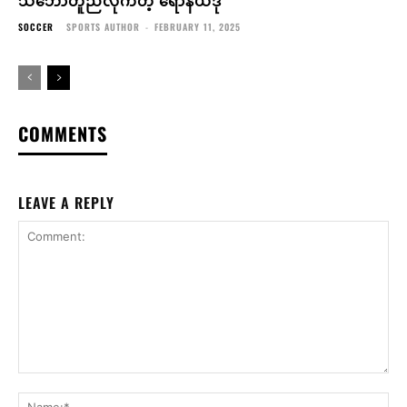
SOCCER
SPORTS AUTHOR
-
FEBRUARY 11, 2025
COMMENTS
LEAVE A REPLY
Comment:
Na