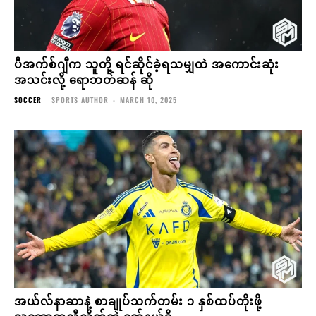
ပီအက်စ်ဂျီက သူတို့ ရင်ဆိုင်ခဲ့ရသမျှထဲ အကောင်းဆုံး
အသင်းလို့ ရောဘတ်ဆန် ဆို
SOCCER
SPORTS AUTHOR
-
MARCH 10, 2025
အယ်လ်နာဆာနဲ့ စာချုပ်သက်တမ်း ၁ နှစ်ထပ်တိုးဖို့
သဘောတူညီလိုက်တဲ့ ရော်နယ်ဒို