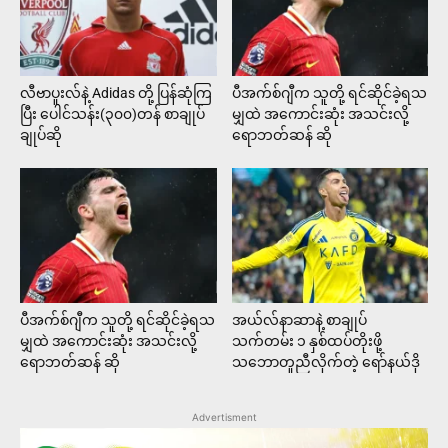
လီဗာပူးလ်နဲ့ Adidas တို့ ပြန်ဆုံကြ
ပီအက်စ်ဂျီက သူတို့ ရင်ဆိုင်ခဲ့ရသ
ပြီး ပေါင်သန်း(၃၀၀)တန် စာချုပ်
မျှထဲ အကောင်းဆုံး အသင်းလို့
ချုပ်ဆို
ရောဘတ်ဆန် ဆို
ပီအက်စ်ဂျီက သူတို့ ရင်ဆိုင်ခဲ့ရသ
အယ်လ်နာဆာနဲ့ စာချုပ်
မျှထဲ အကောင်းဆုံး အသင်းလို့
သက်တမ်း ၁ နှစ်ထပ်တိုးဖို့
ရောဘတ်ဆန် ဆို
သဘောတူညီလိုက်တဲ့ ရော်နယ်ဒို
Advertisment