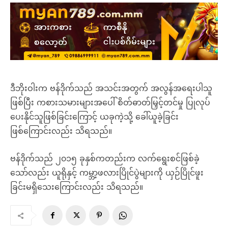
ဒီဘိုးဝါးက ဗန်ဒိုက်သည် အသင်းအတွက် အလွန်အရေးပါသူ
ဖြစ်ပြီး ကစားသမားများအပေါ် စိတ်ဓာတ်မြှင့်တင်မှု ပြုလုပ်
ပေးနိုင်သူဖြစ်ခြင်းကြောင့် ယခုကဲ့သို့ ခေါ်ယူခဲ့ခြင်း
ဖြစ်ကြောင်းလည်း သိရသည်။
ဗန်ဒိုက်သည် ၂၀၁၅ ခုနှစ်ကတည်းက လက်ရွေးစင်ဖြစ်ခဲ့
သော်လည်း ယူရိုနှင့် ကမ္ဘာ့ဖလားပြိုင်ပွဲများကို ယှဉ်ပြိုင်ဖူး
ခြင်းမရှိသေးကြောင်းလည်း သိရသည်။