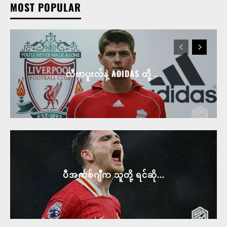
MOST POPULAR
လီဗာပူးလ်နဲ့ ADIDAS တို့ ...
ပီအက်စ်ဂျီက သူတို့ ရင်ဆို...