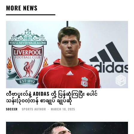
MORE NEWS
လီဗာပူးလ်နဲ့ ADIDAS တို့ ပြန်ဆုံကြပြီး ပေါင်
သန်း(၃၀၀)တန် စာချုပ် ချုပ်ဆို
SOCCER
SPORTS AUTHOR
-
MARCH 10, 2025