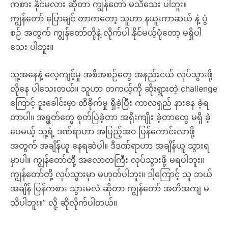
ကစား နိုင်မလား ဆိုတာ ကျွန်တော် မသိသေး ပါဘူး။
ကျွန်တော် ပြောချင် တာကတော့ သူဟာ နယူးကာဆယ် နဲ့ ပွဲ
စဉ် အတွက် ကျွန်တော်တို့နဲ့ လိုက်ပါ နိုင်မယ့်ပုံတော့ မရှိပါ
သေး ပါဘူး။
သူ့အနေနဲ့ လေ့ကျင့်မှု အစီအစဉ်တွေ အနည်းငယ် လုပ်သွားဖို့
လိုနေ ပါသေးတယ်။ သူဟာ တကယ့်ကို ဆိုးရွားတဲ့ challenge
ကြောင့် ဒူးခေါင်းမှာ ထိခိုက်မှု ရှိခဲ့ပြီး ကာလရှည် နားနေ ခဲ့ရ
တာပါ။ အရွတ်တွေ စုတ်ပြဲခဲ့တာ အရိုးကျိုး ခဲ့တာတွေ မရှိ ခဲ့
ပေမယ့် သူ့ရဲ့ ဒဏ်ရာဟာ အပြည့်အ၀ ပြန်ကောင်းလာဖို့
အတွက် အချိန်ယူ နေရဆဲပါ။ ဒီဒဏ်ရာဟာ အချိန်ယူ သွားရ
မှာပါ။ ကျွန်တော်တို့ အလောတကြီး လုပ်သွားဖို့ မရပါဘူး။
ကျွန်တော်တို့ လုပ်သွားမှာ မဟုတ်ပါဘူး။ ဒါ့ကြောင့် သူ ဘယ်
အချိန် ပြန်ကစား သွားမလဲ ဆိုတာ ကျွန်တော် အတိအကျ မ
သိပါဘူး။” လို့ ဆိုလိုက်ပါတယ်။