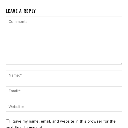
LEAVE A REPLY
Comment:
Na
Ema
Web
Save my name, email, and website in this browser for the
next time I comment.