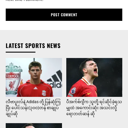
LATEST SPORTS NEWS
လီဗာပူးလ်နဲ့ Adidas တို့ ပြန်ဆုံကြ
ပီအက်စ်ဂျီက သူတို့ ရင်ဆိုင်ခဲ့ရသ
ပြီး ပေါင်သန်း(၃၀၀)တန် စာချုပ်
မျှထဲ အကောင်းဆုံး အသင်းလို့
ချုပ်ဆို
ရောဘတ်ဆန် ဆို