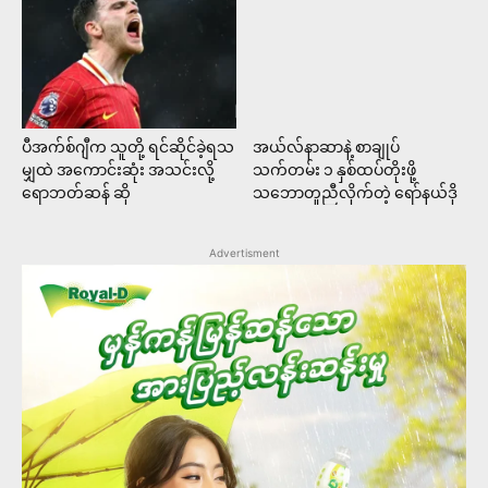
ပီအက်စ်ဂျီက သူတို့ ရင်ဆိုင်ခဲ့ရသ
အယ်လ်နာဆာနဲ့ စာချုပ်
မျှထဲ အကောင်းဆုံး အသင်းလို့
သက်တမ်း ၁ နှစ်ထပ်တိုးဖို့
ရောဘတ်ဆန် ဆို
သဘောတူညီလိုက်တဲ့ ရော်နယ်ဒို
Advertisment