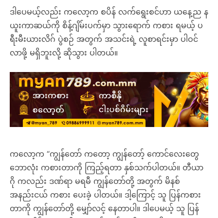
ဒါပေမယ့်လည်း ကလော့က စပိန် လက်ရွေးစင်ဟာ ယနေ့ည န
ယူးကာဆယ်ကို စိန့်ဂျိမ်းပက်မှာ သွားရောက် ကစား ရမယ့် ပ
ရီးမီးယားလိဂ် ပွဲစဉ် အတွက် အသင်းရဲ့ လူစာရင်းမှာ ပါဝင်
လာဖို့ မရှိဘူးလို့ ဆိုသွား ပါတယ်။
ကလော့က “ကျွန်တော် ကတော့ ကျွန်တော့် ကောင်လေးတွေ
ဘောလုံး ကစားတာကို ကြည့်ရတာ နှစ်သက်ပါတယ်။ တီယာ
ဂို ကလည်း ဒဏ်ရာ မရမီ ကျွန်တော်တို့ အတွက် မိနစ်
အနည်းငယ် ကစား ပေးခဲ့ ပါတယ်။ ဒါ့ကြောင့် သူ ပြန်ကစား
တာကို ကျွန်တော်တို့ မျှော်လင့် နေတာပါ။ ဒါပေမယ့် သူ ပြန်