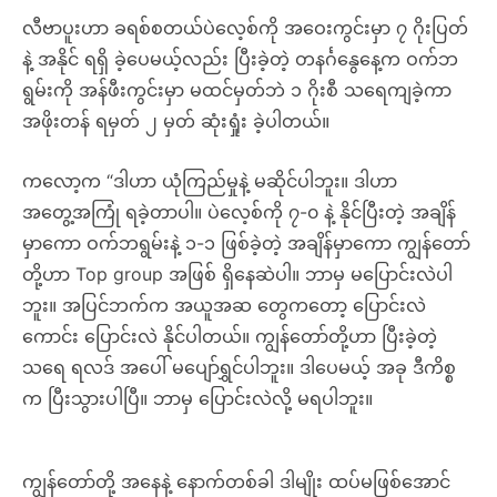
လီဗာပူးဟာ ခရစ်စတယ်ပဲလေ့စ်ကို အဝေးကွင်းမှာ ၇ ဂိုးပြတ်
နဲ့ အနိုင် ရရှိ ခဲ့ပေမယ့်လည်း ပြီးခဲ့တဲ့ တနင်္ဂနွေနေ့က ဝက်ဘ
ရွမ်းကို အန်ဖီးကွင်းမှာ မထင်မှတ်ဘဲ ၁ ဂိုးစီ သရေကျခဲ့ကာ
အဖိုးတန် ရမှတ် ၂ မှတ် ဆုံးရှုံး ခဲ့ပါတယ်။
ကလော့က “ဒါဟာ ယုံကြည်မှုနဲ့ မဆိုင်ပါဘူး။ ဒါဟာ
အတွေ့အကြုံ ရခဲ့တာပါ။ ပဲလေ့စ်ကို ၇-၀ နဲ့ နိုင်ပြီးတဲ့ အချိန်
မှာကော ဝက်ဘရွမ်းနဲ့ ၁-၁ ဖြစ်ခဲ့တဲ့ အချိန်မှာကော ကျွန်တော်
တို့ဟာ Top group အဖြစ် ရှိနေဆဲပါ။ ဘာမှ မပြောင်းလဲပါ
ဘူး။ အပြင်ဘက်က အယူအဆ တွေကတော့ ပြောင်းလဲ
ကောင်း ပြောင်းလဲ နိုင်ပါတယ်။ ကျွန်တော်တို့ဟာ ပြီးခဲ့တဲ့
သရေ ရလဒ် အပေါ် မပျော်ရွှင်ပါဘူး။ ဒါပေမယ့် အခု ဒီကိစ္စ
က ပြီးသွားပါပြီ။ ဘာမှ ပြောင်းလဲလို့ မရပါဘူး။
ကျွန်တော်တို့ အနေနဲ့ နောက်တစ်ခါ ဒါမျိုး ထပ်မဖြစ်အောင်