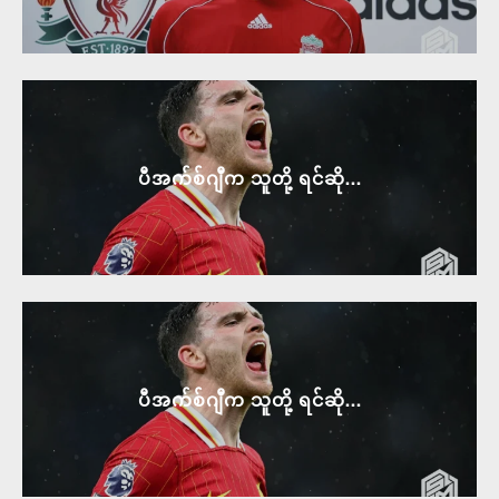
ပီအက်စ်ဂျီက သူတို့ ရင်ဆို...
ပီအက်စ်ဂျီက သူတို့ ရင်ဆို...