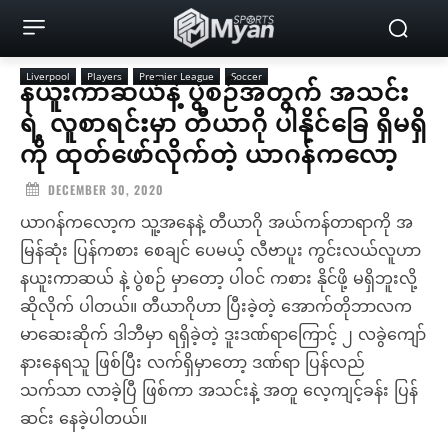
Liverpool
Players
Premier League
Soccer
နယူးကာဆယ်နဲ့ ပွဲစဉ်အတွက် အသင်း
ရဲ့ လူစာရင်းမှာ တီယာဂို ပါနိုင်ခြေ ရှိမရှိ
ကို ထုတ်ဖော်လိုက်တဲ့ ယာဂန်ကလော့
DECEMBER 30, 2020
ယာဂန်ကလော့က သူ့အနေနဲ့ တီယာဂို အယ်ကန်တာရာကို အ
မြန်ဆုံး ပြန်ကစား စေချင် ပေမယ့် လီဗာပူး ကွင်းလယ်လူဟာ
နယူးကာဆယ် နဲ့ ပွဲစဉ် မှာတော့ ပါဝင် ကစား နိုင်ဖို့ မရှိဘူးလို့
ဆိုလိုက် ပါတယ်။ တီယာဂိုဟာ ပြီးခဲ့တဲ့ အောက်တိုဘာလက
မာဆေးဆိုက် ဒါဘီမှာ ရရှိခဲ့တဲ့ ဒူးဒဏ်ရာကြောင့် ၂ လခွဲကျော်
နားနေရသူ ဖြစ်ပြီး လက်ရှိမှာတော့ ဒဏ်ရာ ပြန်လည်
သက်သာ လာခဲ့ပြီ ဖြစ်ကာ အသင်းနဲ့ အတူ လေ့ကျင့်ခန်း ပြန်
ဆင်း နေခဲ့ပါတယ်။