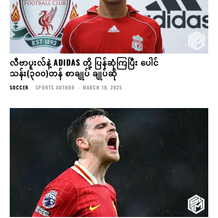
လီဗာပူးလ်နဲ့ ADIDAS တို့ ပြန်ဆုံကြပြီး ပေါင်
သန်း(၃၀၀)တန် စာချုပ် ချုပ်ဆို
SOCCER
SPORTS AUTHOR
-
MARCH 10, 2025