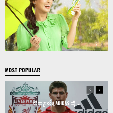
MOST POPULAR
လီဗာပူးလ်နဲ့ ADIDAS တို့ ...