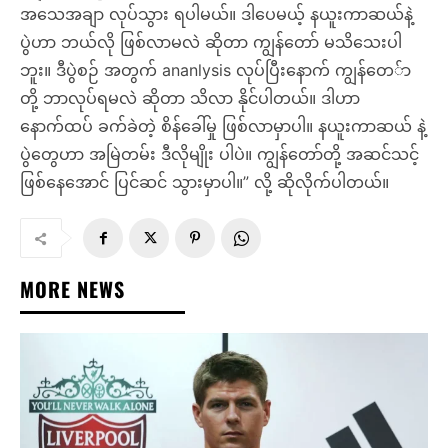
အသေအချာ လုပ်သွား ရပါမယ်။ ဒါပေမယ့် နယူးကာဆယ်နဲ့
ပွဲဟာ ဘယ်လို ဖြစ်လာမလဲ ဆိုတာ ကျွန်တော် မသိသေးပါ
ဘူး။ ဒီပွဲစဉ် အတွက် ananlysis လုပ်ပြီးနောက် ကျွန်တေ်ာ
တို့ ဘာလုပ်ရမလဲ ဆိုတာ သိလာ နိုင်ပါတယ်။ ဒါဟာ
နောက်ထပ် ခက်ခဲတဲ့ စိန်ခေါ်မှု ဖြစ်လာမှာပါ။ နယူးကာဆယ် နဲ့
ပွဲတွေဟာ အမြဲတမ်း ဒီလိုမျိုး ပါပဲ။ ကျွန်တော်တို့ အဆင်သင့်
ဖြစ်နေအောင် ပြင်ဆင် သွားမှာပါ။” လို့ ဆိုလိုက်ပါတယ်။
MORE NEWS