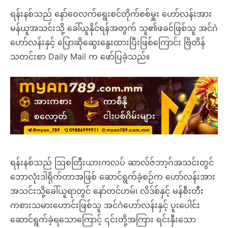
ရန်းနစ်သည် နော်ဝေလက်ရွေးစင်တိုက်စစ်မှူး ဟော်လန်းအား
မန်ယူအသင်းသို့ ခေါ်ယူနိုင်ရန်အတွက် သူ၏ဖခင်ဖြစ်သူ အင်ဂဲ
ဟော်လန်းနှင့် ပြောဆိုဆွေးနွေးထားပြီးဖြစ်ကြောင်း ဗြိတိန်
သတင်းစာ Daily Mail က ဖော်ပြခဲ့သည်။
ရန်းနစ်သည် သြစတြီးယားကလပ် ဆာလ်ဇ်ဘာ့ဂ်အသင်းတွင်
ဘောလုံးဒါရိုက်တာအဖြစ် ဆောင်ရွက်ခဲ့စဉ်က ဟော်လန်းအား
အသင်းသို့ခေါ်ယူရာတွင် နော်တင်ဟမ်၊ လိဒ်စ်နှင့် မန်စီးတီး
ကစားသမားဟောင်းဖြစ်သူ အင်ဂဲဟော်လန်းနှင့် ပူးပေါင်း
ဆောင်ရွက်ခဲ့ရသောကြောင့် ၎င်းတို့အကြား ရင်းနှီးသော