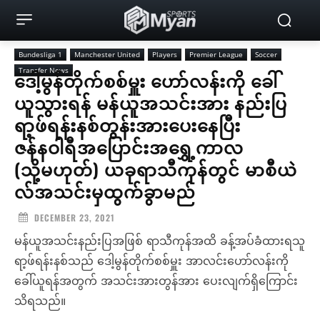
Bundesliga 1
Manchester United
Players
Premier League
Soccer
Transfer News
ဒေါ့မွန်တိုက်စစ်မှူး ဟော်လန်းကို ခေါ်
ယူသွားရန် မန်ယူအသင်းအား နည်းပြ
ရာ့ဖ်ရန်းနစ်တွန်းအားပေးနေပြီး
ဇန်နဝါရီအပြောင်းအရွှေ့ကာလ
(သို့မဟုတ်) ယခုရာသီကုန်တွင် မာစီယဲ
လ်အသင်းမှထွက်ခွာမည်
DECEMBER 23, 2021
မန်ယူအသင်းနည်းပြအဖြစ် ရာသီကုန်အထိ ခန့်အပ်ခံထားရသူ
ရာ့ဖ်ရန်းနစ်သည် ဒေါ့မွန်တိုက်စစ်မှူး အာလင်းဟော်လန်းကို
ခေါ်ယူရန်အတွက် အသင်းအားတွန်အား ပေးလျက်ရှိကြောင်း
သိရသည်။