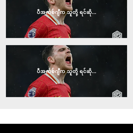
ပီအက်စ်ဂျီက သူတို့ ရင်ဆို...
ပီအက်စ်ဂျီက သူတို့ ရင်ဆို...