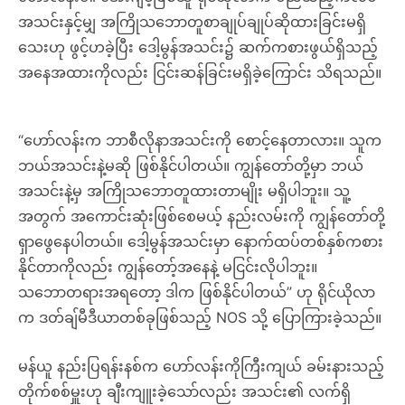
အသင်းနှင့်မျှ အကြိုသဘောတူစာချုပ်ချုပ်ဆိုထားခြင်းမရှိ
သေးဟု ဖွင့်ဟခဲ့ပြီး ဒေါ့မွန်အသင်း၌ ဆက်ကစားဖွယ်ရှိသည့်
အနေအထားကိုလည်း ငြင်းဆန်ခြင်းမရှိခဲ့ကြောင်း သိရသည်။
“ဟော်လန်းက ဘာစီလိုနာအသင်းကို စောင့်နေတာလား။ သူက
ဘယ်အသင်းနဲ့မဆို ဖြစ်နိုင်ပါတယ်။ ကျွန်တော်တို့မှာ ဘယ်
အသင်းနဲ့မှ အကြိုသဘောတူထားတာမျိုး မရှိပါဘူး။ သူ့
အတွက် အကောင်းဆုံးဖြစ်စေမယ့် နည်းလမ်းကို ကျွန်တော်တို့
ရှာဖွေနေပါတယ်။ ဒေါ့မွန်အသင်းမှာ နောက်ထပ်တစ်နှစ်ကစား
နိုင်တာကိုလည်း ကျွန်တော့်အနေနဲ့ မငြင်းလိုပါဘူး။
သဘောတရားအရတော့ ဒါက ဖြစ်နိုင်ပါတယ်” ဟု ရိုင်ယိုလာ
က ဒတ်ချ်မီဒီယာတစ်ခုဖြစ်သည့် NOS သို့ ပြောကြားခဲ့သည်။
မန်ယူ နည်းပြရန်းနစ်က ဟော်လန်းကိုကြီးကျယ် ခမ်းနားသည့်
တိုက်စစ်မှူးဟု ချီးကျူးခဲ့သော်လည်း အသင်း၏ လက်ရှိ