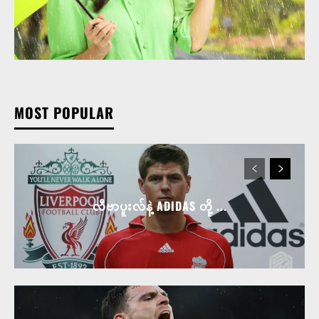
MOST POPULAR
လီဗာပူးလ်နဲ့ ADIDAS တို့ ...