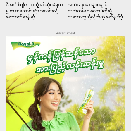
ပီအက်စ်ဂျီက သူတို့ ရင်ဆိုင်ခဲ့ရသ
အယ်လ်နာဆာနဲ့ စာချုပ်
မျှထဲ အကောင်းဆုံး အသင်းလို့
သက်တမ်း ၁ နှစ်ထပ်တိုးဖို့
ရောဘတ်ဆန် ဆို
သဘောတူညီလိုက်တဲ့ ရော်နယ်ဒို
Advertisment