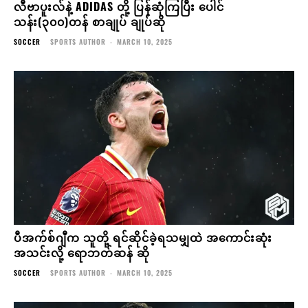
လီဗာပူးလ်နဲ့ ADIDAS တို့ ပြန်ဆုံကြပြီး ပေါင်
သန်း(၃၀၀)တန် စာချုပ် ချုပ်ဆို
SOCCER
SPORTS AUTHOR
-
MARCH 10, 2025
ပီအက်စ်ဂျီက သူတို့ ရင်ဆိုင်ခဲ့ရသမျှထဲ အကောင်းဆုံး
အသင်းလို့ ရောဘတ်ဆန် ဆို
SOCCER
SPORTS AUTHOR
-
MARCH 10, 2025