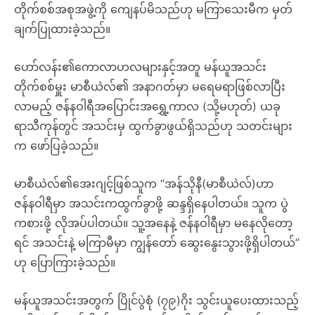
တိုက်စစ်အစုအဖွဲ့ကို ကျေနပ်မိသည်ဟု မကြာသေးမီက မှတ်
ချက်ပြုထားခဲ့သည်။
ဟော်လန်း၏ကောလာဟလများနှင့်အတူ မန်ယူအသင်း
တိုက်စစ်မှူး မာစီယဲလ်၏ အနာဂတ်မှာ မရေမရာဖြစ်လာပြီး
လာမည့် ဇန်နဝါရီအပြောင်းအရွှေ့ကာလ (သို့မဟုတ်) ယခု
ရာသီကုန်တွင် အသင်းမှ ထွက်ခွာဖွယ်ရှိသည်ဟု သတင်းများ
က ဖော်ပြခဲ့သည်။
မာစီယဲလ်၏အေးဂျင့်ဖြစ်သူက “အန်သိုနီ(မာစီယဲလ်)ဟာ
ဇန်နဝါရီမှာ အသင်းကထွက်ခွာဖို့ ဆန္ဒရှိနေပါတယ်။ သူက ပွဲ
ကစားဖို့ လိုအပ်ပါတယ်။ သူ့အနေနဲ့ ဇန်နဝါရီမှာ မနေလိုတော့
ရင် အသင်းနဲ့ မကြာမီမှာ ကျွန်တော် ဆွေးနွေးသွားဖို့ရှိပါတယ်”
ဟု ပြောကြားခဲ့သည်။
မန်ယူအသင်းအတွက် ပြိုင်ပွဲစုံ (၇၉)ဂိုး သွင်းယူပေးထားသည့်