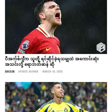
ပီအက်စ်ဂျီက သူတို့ ရင်ဆိုင်ခဲ့ရသမျှထဲ အကောင်းဆုံး
အသင်းလို့ ရောဘတ်ဆန် ဆို
SOCCER
SPORTS AUTHOR
-
MARCH 10, 2025