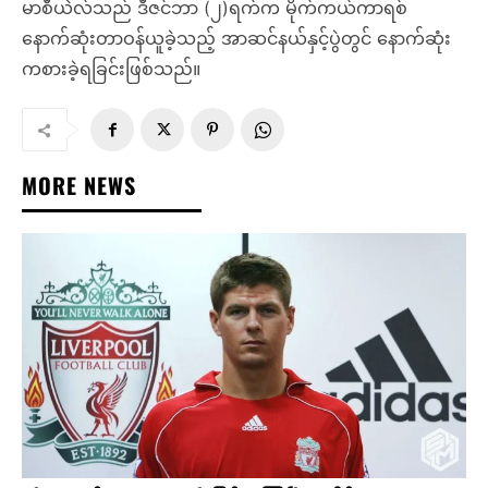
မာစီယဲလ်သည် ဒီဇင်ဘာ (၂)ရက်က မိုက်ကယ်ကာရစ်
နောက်ဆုံးတာဝန်ယူခဲ့သည့် အာဆင်နယ်နှင့်ပွဲတွင် နောက်ဆုံး
ကစားခဲ့ရခြင်းဖြစ်သည်။
MORE NEWS