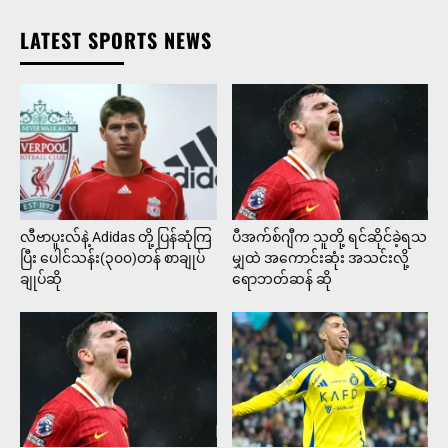
LATEST SPORTS NEWS
လီဗာပူးလ်နဲ့ Adidas တို့ ပြန်ဆုံကြ
ပီအက်စ်ဂျီက သူတို့ ရင်ဆိုင်ခဲ့ရသ
ပြီး ပေါင်သန်း(၃၀၀)တန် စာချုပ်
မျှထဲ အကောင်းဆုံး အသင်းလို့
ချုပ်ဆို
ရောဘတ်ဆန် ဆို