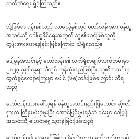
ဆက်ဆံရေး ရှိခဲ့ကြသည်။
သို့ဖြစ်ရာ ရန်းနစ်သည် လာမည့်နှစ်တွင် ဟော်လန်းအား မန်ယူ
အသင်းသို့ ခေါ်ယူနိုင်ရေးအတွက် သူ၏ဖခင်ဖြစ်သူကို
တွန်းအားပေးနေခြင်းဖြစ်ကြောင်း သိရှိရသည်။
ဒေါ့မွန်အသင်းနှင့် ဟော်လန်း၏ လက်ရှိစာချုပ်သက်တမ်းမှာ
၂၀၂၃ ခုနှစ်နွေရာသီတွင် ကုန်ဆုံးမည်ဖြစ်ပြီး သူ၏အသင်းမှ
ထွက်ခွင့်လျော်ကြေးမှာ ပေါင် (၆၈)သန်းဖြစ်ကြောင်း သိရ
သည်။
ဟော်လန်းအားခေါ်ယူရန် မန်ယူအသင်းနည်းပြဟောင်း ဆိုးလ်
ရှားက ကြိုးပမ်းခဲ့ဖူးပြီး အောင်မြင်မှုမရခဲ့ဘဲ ၎င်းမှာ ဒေါ့မွန်
အသင်းသို့ ပြောင်းရွှေ့သွားခဲ့ခြင်းဖြစ်သည်။
ဟော်လန်း၏ အေးဂျင့်ဖြစ်သူ ရိုင်ယိုလာက မည်သည့်ကလပ်