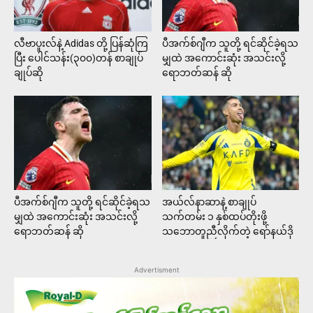
လီဗာပူးလ်နဲ့ Adidas တို့ ပြန်ဆုံကြ
ပီအက်စ်ဂျီက သူတို့ ရင်ဆိုင်ခဲ့ရသ
ပြီး ပေါင်သန်း(၃၀၀)တန် စာချုပ်
မျှထဲ အကောင်းဆုံး အသင်းလို့
ချုပ်ဆို
ရောဘတ်ဆန် ဆို
ပီအက်စ်ဂျီက သူတို့ ရင်ဆိုင်ခဲ့ရသ
အယ်လ်နာဆာနဲ့ စာချုပ်
မျှထဲ အကောင်းဆုံး အသင်းလို့
သက်တမ်း ၁ နှစ်ထပ်တိုးဖို့
ရောဘတ်ဆန် ဆို
သဘောတူညီလိုက်တဲ့ ရော်နယ်ဒို
Advertisment