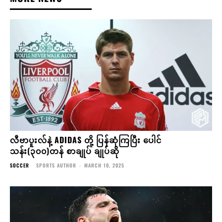
လီဗာပူးလ်နဲ့ ADIDAS တို့ ပြန်ဆုံကြပြီး ပေါင်
သန်း(၃၀၀)တန် စာချုပ် ချုပ်ဆို
SOCCER
SPORTS AUTHOR
-
MARCH 10, 2025