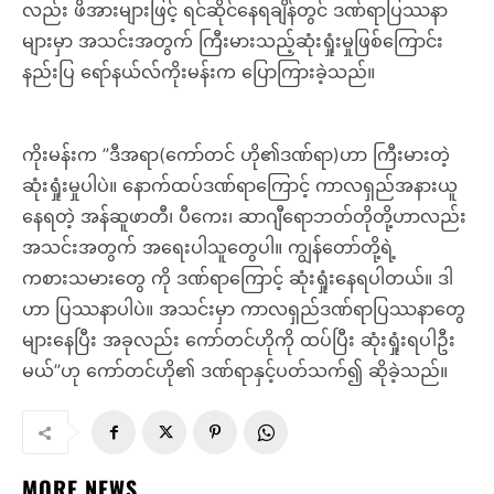
လည်း ဖိအားများဖြင့် ရင်ဆိုင်နေရချိန်တွင် ဒဏ်ရာပြဿနာ
များမှာ အသင်းအတွက် ကြီးမားသည့်ဆုံးရှုံးမှုဖြစ်ကြောင်း
နည်းပြ ရော်နယ်လ်ကိုးမန်းက ပြောကြားခဲ့သည်။
ကိုးမန်းက ”ဒီအရာ(ကော်တင် ဟို၏ဒဏ်ရာ)ဟာ ကြီးမားတဲ့
ဆုံးရှုံးမှုပါပဲ။ နောက်ထပ်ဒဏ်ရာကြောင့် ကာလရှည်အနားယူ
နေရတဲ့ အန်ဆူဖာတီ၊ ပီကေး၊ ဆာဂျီရောဘတ်တိုတို့ဟာလည်း
အသင်းအတွက် အရေးပါသူတွေပါ။ ကျွန်တော်တို့ရဲ့
ကစားသမားတွေ ကို ဒဏ်ရာကြောင့် ဆုံးရှုံးနေရပါတယ်။ ဒါ
ဟာ ပြဿနာပါပဲ။ အသင်းမှာ ကာလရှည်ဒဏ်ရာပြဿနာတွေ
များနေပြီး အခုလည်း ကော်တင်ဟိုကို ထပ်ပြီး ဆုံးရှုံးရပါဦး
မယ်”ဟု ကော်တင်ဟို၏ ဒဏ်ရာနှင့်ပတ်သက်၍ ဆိုခဲ့သည်။
MORE NEWS