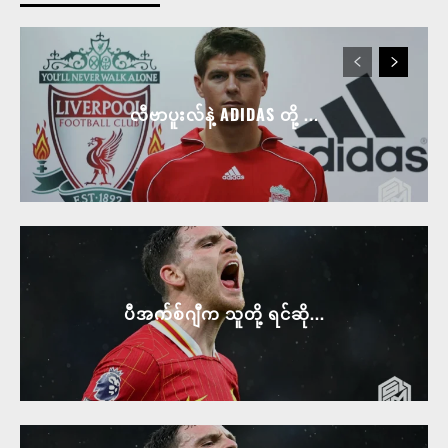
လီဗာပူးလ်နဲ့ ADIDAS တို့ ...
ပီအက်စ်ဂျီက သူတို့ ရင်ဆို...