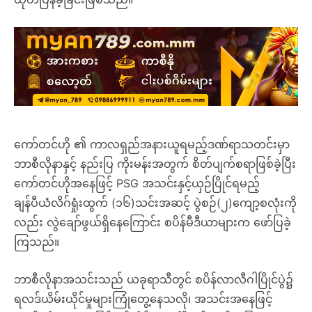
ကော်တင်ဟို ၏ ကာလရှည်အနားယူရမည့်ဒဏ်ရာသတင်းမှာ
ဘာစီလိုနာနှင့် နည်းပြ ကိုးမန်းအတွက် စိတ်ပျက်စရာဖြစ်ခဲ့ပြီး
ကော်တင်ဟိုအနေဖြင့် PSG အသင်းနှင့်ယှဉ်ပြိုင်ရမည့်
ချန်ပီယံလိဂ်ရှုံးထွက် (၁၆)သင်းအဆင့် ပွဲစဉ်(၂)ကျော့စလုံးကို
လည်း လွဲချော်ဖွယ်ရှိနေကြောင်း စပိန်မီဒီယာများက ဖော်ပြခဲ့
ကြသည်။
ဘာစီလိုနာအသင်းသည် ယခုရာသီတွင် စပိန်လာလီဂါပြိုင်ပွဲ၌
ရလဒ်ယိမ်းယိုင်မှုများကြုံတွေ့နေသလို၊ အသင်းအနေဖြင့်