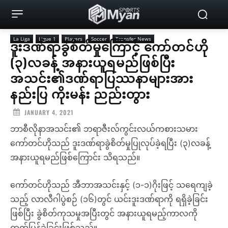
La Liga
Ligue 1
Players
Soccer
Transfer News
ဒူးဒဏ်ရာခွဲစိတ်မှုကြောင့် ကော်တင်ဟို
(၃)လခန့် အနားယူရမည်ဖြစ်ပြီး
အသင်း၏ဒဏ်ရာပြဿနာများအား
နည်းပြ ကိုးမန်း ညည်းတွား
JANUARY 4, 2021
ဘာစီလိုနာအသင်း၏ ဘရာဇီးလ်ကွင်းလယ်ကစားသမား
ကော်တင်ဟိုသည် ဒူးဒဏ်ရာခွဲစိတ်မှုပြုလုပ်ခဲ့ရပြီး (၃)လခန့်
အနားယူရမည်ဖြစ်ကြောင်း သိရသည်။
ကော်တင်ဟိုသည် အီဘာအသင်းနှင့် (၁-၁)ဂိုးဖြင့် သရေကျခဲ့
သည့် လာလီဂါပွဲစဉ် (၁၆)တွင် ယင်းဒူးဒဏ်ရာကို ရရှိခဲ့ခြင်း
ဖြစ်ပြီး ခွဲစိတ်ကုသမှုအပြီးတွင် အနားယူရမည့်ကာလကို
ထုတ်ပြန်ခဲ့ခြင်းဖြစ်သည်။