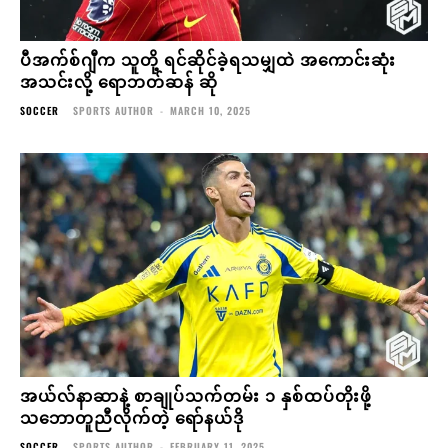
ပီအက်စ်ဂျီက သူတို့ ရင်ဆိုင်ခဲ့ရသမျှထဲ အကောင်းဆုံး
အသင်းလို့ ရောဘတ်ဆန် ဆို
SOCCER
SPORTS AUTHOR
-
MARCH 10, 2025
အယ်လ်နာဆာနဲ့ စာချုပ်သက်တမ်း ၁ နှစ်ထပ်တိုးဖို့
သဘောတူညီလိုက်တဲ့ ရော်နယ်ဒို
SOCCER
SPORTS AUTHOR
-
FEBRUARY 11, 2025