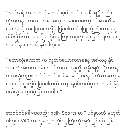
” အင်္ဂလန် က တကယ်ကောင်းခဲ့ပါတယ် ၊ အနိုင်ရဖို့လည်း
ထိုက်တန်ပါတယ် ။ ဒါပေမယ့် ကျနော်ကတော့ ပင်နယ်တီ မ
ပေးရမယ့် အခြေအနေလို့ပဲ မြင်ပါတယ် ၊ပြိုင်ပွဲကြီးတစ်ခုရဲ့
ဆီမီးဖိုင်နယ် အဆင့်မှာ ဒိုင်လူကြီး အခုလို ဆုံးဖြတ်ချက် ချတဲ့
အပေါ် နားမလည် နိုင်ပါဘူး ။ “
” ဘောလုံးလောက က လူတစ်ယောက်အနေနဲ့ အင်္ဂလန် နိုင်
သွားတဲ့ အတွက် ဝမ်းသာပါတယ် ၊ သူတို့ အနိုင်ရဖို့ ထိုက်တန်
တယ်လို့လည်း ထင်ပါတယ် ။ ဒါပေမယ့် ပင်နယ်တီ ကတော့ မ
ပေးသင့်ဘူးလို့ပဲ မြင်ပါတယ် ၊ ကျနော့်စိတ်ထဲမှာ အင်္ဂလန် နိုင်
မယ်လို့ တွေးမိခဲ့ပြီးသားပါ ။ “
အာစင်ဝင်းဂါးကလည်း beIN Sports မှာ ” ပင်နယ်တီ မဟုတ်
ပါဘူး ၊ VAR က လူတွေက ဒိုင်လူကြီးကို အဲ့ဒီ ဖြစ်ရပ် ပြန်