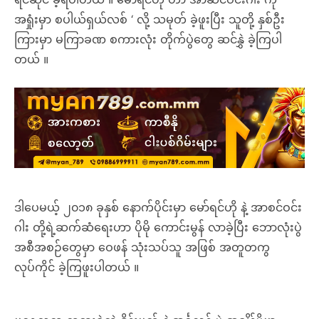
အရှုံးမှာ စပါယ်ရှယ်လစ် ‘ လို့ သမုတ် ခဲ့ဖူးပြီး သူတို့ နှစ်ဦး
ကြားမှာ မကြာခဏ စကားလုံး တိုက်ပွဲတွေ ဆင်နွှဲ ခဲ့ကြပါ
တယ် ။
ဒါပေမယ့် ၂၀၁၈ ခုနှစ် နောက်ပိုင်းမှာ မော်ရင်ဟို နဲ့ အာစင်ဝင်း
ဂါး တို့ရဲ့ဆက်ဆံရေးဟာ ပိုမို ကောင်းမွန် လာခဲ့ပြီး ဘောလုံးပွဲ
အစီအစဉ်တွေမှာ ဝေဖန် သုံးသပ်သူ အဖြစ် အတူတကွ
လုပ်ကိုင် ခဲ့ကြဖူးပါတယ် ။