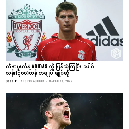
လီဗာပူးလ်နဲ့ ADIDAS တို့ ပြန်ဆုံကြပြီး ပေါင်
သန်း(၃၀၀)တန် စာချုပ် ချုပ်ဆို
SOCCER
SPORTS AUTHOR
-
MARCH 10, 2025