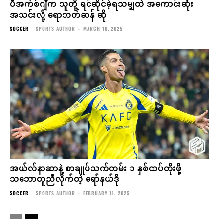
ပီအက်စ်ဂျီက သူတို့ ရင်ဆိုင်ခဲ့ရသမျှထဲ အကောင်းဆုံး
အသင်းလို့ ရောဘတ်ဆန် ဆို
SOCCER
SPORTS AUTHOR
-
MARCH 10, 2025
အယ်လ်နာဆာနဲ့ စာချုပ်သက်တမ်း ၁ နှစ်ထပ်တိုးဖို့
သဘောတူညီလိုက်တဲ့ ရော်နယ်ဒို
SOCCER
SPORTS AUTHOR
-
FEBRUARY 11, 2025