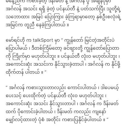
မနေ့ညက ကစားခဲ့တဲ့ ဒိန်းမတ် နဲ့ အင်္ဂလန် ပွဲ အချိန်ပိုမှာ
အင်္ဂလန် အသင်း ရရှိ ခဲ့တဲ့ ပင်နယ်တီ နဲ့ ပတ်သက်ပြီး သူတို့ရဲ့
သဘောထား အမြင် ပြောကြား ခဲ့ကြရာမှာတော့ နှစ်ဦးစလုံးရဲ့
အမြင်က တူညီ နေခဲ့ကြပါတယ် ။
မော်ရင်ဟို က talkSport မှာ ” ကျွန်တော် မြင်တဲ့အတိုင်းပဲ
ပြောပါမယ် ၊ ဒီတစ်ကြိမ်တော့ ခင်ဗျားတို့ ကျွန်တော်ပြောတာ
ကို ကြိုက်မှာ မဟုတ်ပါဘူး ။ ပင်နယ်တီ လုံးဝ မဟုတ်ပါဘူး ၊
အကောင်းဆုံး အသင်းက နိုင်သွားခဲ့တာပါ ၊ အင်္ဂလန် ​က နိုင်ဖို့
ထိုက်တန် ပါတယ် ။ “
” အင်္ဂလန် ကစားသွားတာလည်း ကောင်းပါတယ် ၊ ဒါပေမယ့်
ပေးသင့် ပေးထိုက်တဲ့ ပင်နယ်တီ လုံးဝ မဟုတ်ပါဘူး ၊
အကောင်းဆုံး အသင်း နိုင်သွားတာပါ ၊ အင်္ဂလန် က ဒိန်းမတ်
ထက် ပိုကောင်းခဲ့ပါတယ် ၊ ဒိန်းမတ် ​ကလည်း ကျနော်
မျှော်လင့်ထားတဲ့ ပုံစံ အတိုင်း ကစားပြနိုင်ခဲ့ပါတယ် ။ “