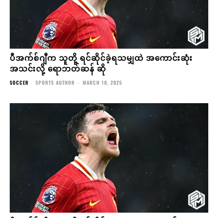
ပီအက်စ်ဂျီက သူတို့ ရင်ဆိုင်ခဲ့ရသမျှထဲ အကောင်းဆုံး
အသင်းလို့ ရောဘတ်ဆန် ဆို
SOCCER
SPORTS AUTHOR
-
MARCH 10, 2025