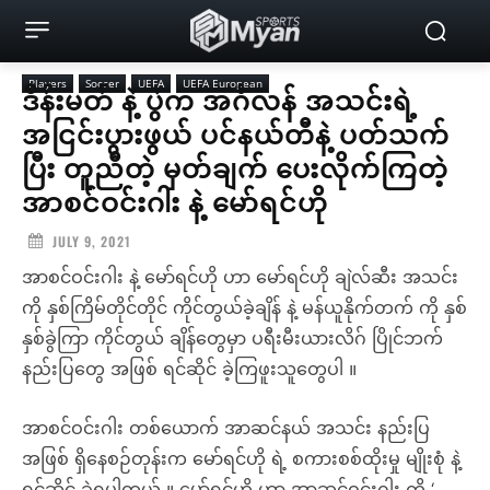
Players
Soccer
UEFA
UEFA European
ဒိန်းမတ် နဲ့ ပွဲက အင်္ဂလန် အသင်းရဲ့
အငြင်းပွားဖွယ် ပင်နယ်တီနဲ့ ပတ်သက်
ပြီး တူညီတဲ့ မှတ်ချက် ပေးလိုက်ကြတဲ့
အာစင်ဝင်းဂါး နဲ့ မော်ရင်ဟို
JULY 9, 2021
အာစင်ဝင်းဂါး နဲ့ မော်ရင်ဟို ဟာ မော်ရင်ဟို ချဲလ်ဆီး အသင်း
ကို နှစ်ကြိမ်တိုင်တိုင် ကိုင်တွယ်ခဲ့ချိန် နဲ့ မန်ယူနိုက်တက် ကို နှစ်
နှစ်ခွဲကြာ ကိုင်တွယ် ချိန်တွေမှာ ပရီးမီးယားလိဂ် ပြိုင်ဘက်
နည်းပြတွေ အဖြစ် ရင်ဆိုင် ခဲ့ကြဖူးသူတွေပါ ။
အာစင်ဝင်းဂါး တစ်ယောက် အာဆင်နယ် အသင်း နည်းပြ
အဖြစ် ရှိနေစဉ်တုန်းက မော်ရင်ဟို ရဲ့ စကားစစ်ထိုးမှု မျိုးစုံ နဲ့
ရင်ဆိုင် ခဲ့ရပါတယ် ။ မော်ရင်ဟို ဟာ အာဆင်ဝင်းဂါး ကို ‘