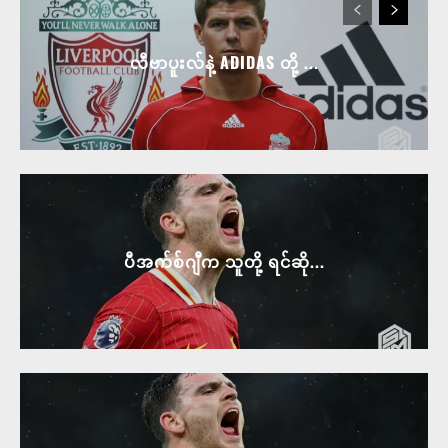
လီဗာပူးလ်နဲ့ ADIDAS တို့ ...
ပီအက်စ်ဂျီက သူတို့ ရင်ဆို...