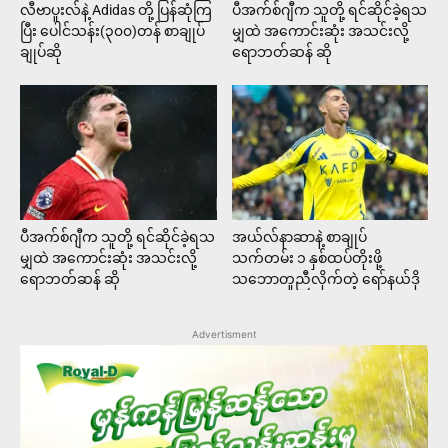
လီဗာပူးလ်နဲ့ Adidas တို့ ပြန်ဆုံကြ
ပီအက်စ်ဂျီက သူတို့ ရင်ဆိုင်ခဲ့ရသ
ပြီး ပေါင်သန်း(၃၀၀)တန် စာချုပ်
မျှထဲ အကောင်းဆုံး အသင်းလို့
ချုပ်ဆို
ရောဘတ်ဆန် ဆို
ပီအက်စ်ဂျီက သူတို့ ရင်ဆိုင်ခဲ့ရသ
အယ်လ်နာဆာနဲ့ စာချုပ်
မျှထဲ အကောင်းဆုံး အသင်းလို့
သက်တမ်း ၁ နှစ်ထပ်တိုးဖို့
ရောဘတ်ဆန် ဆို
သဘောတူညီလိုက်တဲ့ ရော်နယ်ဒို
Advertisment