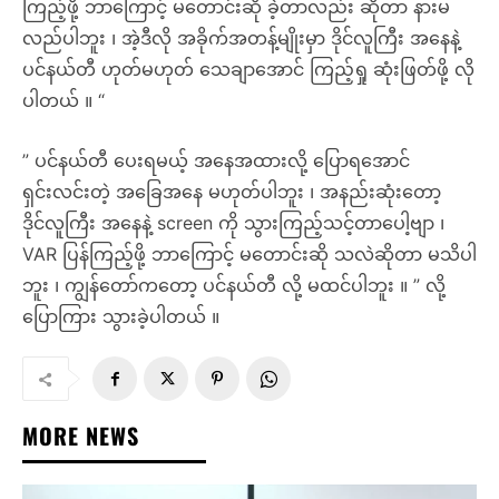
ကြည့်ဖို့ ဘာကြောင့် မတောင်းဆို ခဲ့တာလည်း ဆိုတာ နားမ
လည်ပါဘူး ၊ အဲ့ဒီလို အခိုက်အတန့်မျိုးမှာ ဒိုင်လူကြီး အနေနဲ့
ပင်နယ်တီ ဟုတ်မဟုတ် သေချာအောင် ကြည့်ရှု ဆုံးဖြတ်ဖို့ လို
ပါတယ် ။ “
” ပင်နယ်တီ ပေးရမယ့် အနေအထားလို့ ပြောရအောင်
ရှင်းလင်းတဲ့ အခြေအနေ မဟုတ်ပါဘူး ၊ အနည်းဆုံးတော့
ဒိုင်လူကြီး အနေနဲ့ screen ကို သွားကြည့်သင့်တာပေါ့ဗျာ ၊
VAR ပြန်ကြည့်ဖို့ ဘာကြောင့် မတောင်းဆို သလဲဆိုတာ မသိပါ
ဘူး ၊ ကျွန်တော်ကတော့ ပင်နယ်တီ လို့ မထင်ပါဘူး ။ ” လို့
ပြောကြား သွားခဲ့ပါတယ် ။
MORE NEWS