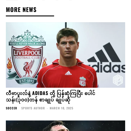
MORE NEWS
လီဗာပူးလ်နဲ့ ADIDAS တို့ ပြန်ဆုံကြပြီး ပေါင်
သန်း(၃၀၀)တန် စာချုပ် ချုပ်ဆို
SOCCER
SPORTS AUTHOR
-
MARCH 10, 2025