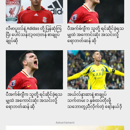
လီဗာပူးလ်နဲ့ Adidas တို့ ပြန်ဆုံကြ
ပီအက်စ်ဂျီက သူတို့ ရင်ဆိုင်ခဲ့ရသ
ပြီး ပေါင်သန်း(၃၀၀)တန် စာချုပ်
မျှထဲ အကောင်းဆုံး အသင်းလို့
ချုပ်ဆို
ရောဘတ်ဆန် ဆို
ပီအက်စ်ဂျီက သူတို့ ရင်ဆိုင်ခဲ့ရသ
အယ်လ်နာဆာနဲ့ စာချုပ်
မျှထဲ အကောင်းဆုံး အသင်းလို့
သက်တမ်း ၁ နှစ်ထပ်တိုးဖို့
ရောဘတ်ဆန် ဆို
သဘောတူညီလိုက်တဲ့ ရော်နယ်ဒို
Advertisment