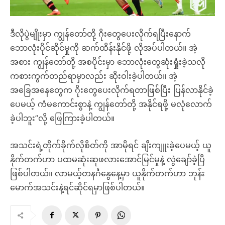
ဒီလိုပွဲမျိုးမှာ ကျွန်တော်တို့ ဂိုးတွေပေးလိုက်ရပြီးနောက်
ဘောလုံးပိုင်ဆိုင်မှုကို ဆက်ထိန်းနိုင်ဖို့ လိုအပ်ပါတယ်။ အဲ့
အစား ကျွန်တော်တို့ အစပိုင်းမှာ ဘောလုံးတွေဆုံးရှုံးခဲ့သလို
ကစားကွက်တည်ရာမှာလည်း ဆိုးဝါးခဲ့ပါတယ်။ အဲ့
အခြေအနေတွေက ဂိုးတွေပေးလိုက်ရတာဖြစ်ပြီး ပြန်လာနိုင်ခဲ့
ပေမယ့် ကံမကောင်းစွာနဲ့ ကျွန်တော်တို့ အနိုင်ရဖို့ မလုံလောက်
ခဲ့ပါဘူး”လို့ ဖြေကြားခဲ့ပါတယ်။
အသင်းရဲ့တိုက်ခိုက်လိုစိတ်ကို အာမိုရင် ချီးကျူးခဲ့ပေမယ့် ယူ
နိုက်တက်ဟာ ပထမဆုံးဆုဖလားအောင်မြင်မှုနဲ့ လွဲချော်ခဲ့ပြီ
ဖြစ်ပါတယ်။ လာမယ့်တနင်္ဂနွေနေ့မှာ ယူနိုက်တက်ဟာ ဘုန်း
မောက်အသင်းနဲ့ရင်ဆိုင်ရမှာဖြစ်ပါတယ်။