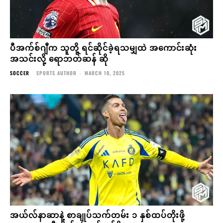
ပီအက်စ်ဂျီက သူတို့ ရင်ဆိုင်ခဲ့ရသမျှထဲ အကောင်းဆုံး
အသင်းလို့ ရောဘတ်ဆန် ဆို
SOCCER
SPORTS AUTHOR
-
MARCH 10, 2025
အယ်လ်နာဆာနဲ့ စာချုပ်သက်တမ်း ၁ နှစ်ထပ်တိုးဖို့