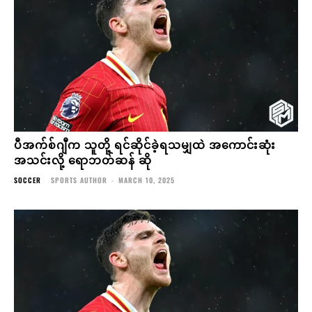
ပီအက်စ်ဂျီက သူတို့ ရင်ဆိုင်ခဲ့ရသမျှထဲ အကောင်းဆုံး
အသင်းလို့ ရောဘတ်ဆန် ဆို
SOCCER
SPORTS AUTHOR
-
MARCH 10, 2025