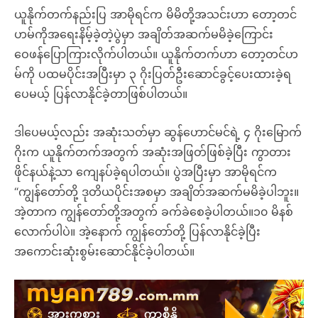
ယူနိုက်တက်နည်းပြ အာမိုရင်က မိမိတို့အသင်းဟာ တော့တင်
ဟမ်ကိုအရေးနိမ့်ခဲ့တဲ့ပွဲမှာ အချိတ်အဆက်မမိခဲ့ကြောင်း
ဝေဖန်ပြောကြားလိုက်ပါတယ်။ ယူနိုက်တက်ဟာ တော့တင်ဟ
မ်ကို ပထမပိုင်းအပြီးမှာ ၃ ဂိုးပြတ်ဦးဆောင်ခွင့်ပေးထားခဲ့ရ
ပေမယ့် ပြန်လာနိုင်ခဲ့တာဖြစ်ပါတယ်။
ဒါပေမယ့်လည်း အဆုံးသတ်မှာ ဆွန်ဟောင်မင်ရဲ့ ၄ ဂိုးမြောက်
ဂိုးက ယူနိုက်တက်အတွက် အဆုံးအဖြတ်ဖြစ်ခဲ့ပြီး ကွာတား
ဖိုင်နယ်နဲ့သာ ကျေနပ်ခဲ့ရပါတယ်။ ပွဲအပြီးမှာ အာမိုရင်က
“ကျွန်တော်တို့ ဒုတိယပိုင်းအစမှာ အချိတ်အဆက်မမိခဲ့ပါဘူး။
အဲ့တာက ကျွန်တော်တို့အတွက် ခက်ခဲစေခဲ့ပါတယ်။၁၀ မိနစ်
လောက်ပါပဲ။ အဲ့နောက် ကျွန်တော်တို့ ပြန်လာနိုင်ခဲ့ပြီး
အကောင်းဆုံးစွမ်းဆောင်နိုင်ခဲ့ပါတယ်။