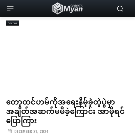
Soccer
တော့တင်ဟမ်ကိုအရေးနိမ့်ခဲ့တဲ့ပွဲမှာ
အချိတ်အဆက်မမိခဲ့ကြောင်း အာမိုရင်
ပြောကြား
DECEMBER 21, 2024