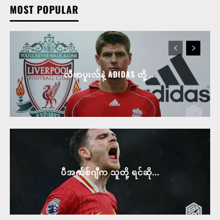
MOST POPULAR
လီဗာပူးလ်နဲ့ ADIDAS တို့ ...
ပီအက်စ်ဂျီက သူတို့ ရင်ဆို...