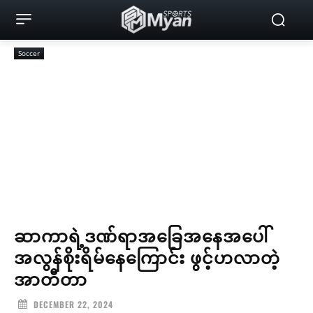
Soccer
ဆာကာရဲ့ဒဏ်ရာအခြေအနေအပေါ်
အလွန်စိုးရိမ်နေကြောင်း ဖွင့်ဟလာတဲ့
အာတီတာ
DECEMBER 22, 2024