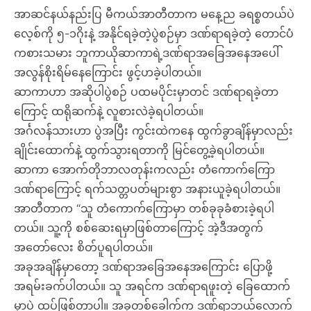
အာဆင်နယ်နည်းပြ မီကယ်အာတီတာက မနေ့ည ခရစ္စတယ်ပဲ
လေ့စ်ကို ၅-၁ဂိုးနဲ့ အနိုင်ရခဲ့တဲ့ပွဲစဉ်မှာ ဒဏ်ရာရခဲ့တဲ့ တောင်ပံ
ကစားသမား ဘူကာယိုဆာကာရဲ့ဒဏ်ရာအခြေအနေအပေါ်
အလွန်စိုးရိမ်နေကြောင်း ဖွင့်ဟခဲ့ပါတယ်။
ဆာကာဟာ အဆိုပါပွဲစဉ် ပထမပိုင်းမှာတင် ဒဏ်ရာရခဲ့တာ
ကြောင့် ထရိုဆက်နဲ့ လူစားလဲခဲ့ရပါတယ်။
အင်္ဂလန်သားဟာ ပွဲအပြီး ကွင်းထဲကနေ ထွက်ခွာချိန်မှာလည်း
ချိုင်းထောက်နဲ့ ထွက်သွားရတာကို မြင်တွေ့ခဲ့ရပါတယ်။
ဆာကာ အောက်တိုဘာလတုန်းကလည်း တံကောက်ကြော
ဒဏ်ရာကြောင့် ရက်သတ္တပတ်များစွာ အနားယူခဲ့ရပါတယ်။
အာတီတာက “သူ တံကောက်ကြောမှာ တစ်ခုခုခံစားခဲ့ရပါ
တယ်။ သူ့ကို စစ်ဆေးရမှာဖြစ်တာကြောင့် အဲ့ဒီအတွက်
အတော်လေး စိတ်ပူရပါတယ်။
အခုအချိန်မှာတော့ ဒဏ်ရာအခြေအနေအကြောင်း ပြောဖို့
အရမ်းခက်ပါတယ်။ သူ အရင်က ဒဏ်ရာရဖူးတဲ့ ခြေထောက်
မှာပဲ ထပ်ဖြစ်တာပါ။ အခုတစ်ခေါက်က ဒဏ်ရာဘယ်လောက်