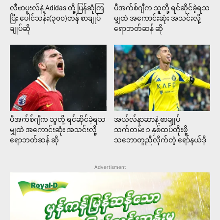
လီဗာပူးလ်နဲ့ Adidas တို့ ပြန်ဆုံကြ
ပီအက်စ်ဂျီက သူတို့ ရင်ဆိုင်ခဲ့ရသ
ပြီး ပေါင်သန်း(၃၀၀)တန် စာချုပ်
မျှထဲ အကောင်းဆုံး အသင်းလို့
ချုပ်ဆို
ရောဘတ်ဆန် ဆို
ပီအက်စ်ဂျီက သူတို့ ရင်ဆိုင်ခဲ့ရသ
အယ်လ်နာဆာနဲ့ စာချုပ်
မျှထဲ အကောင်းဆုံး အသင်းလို့
သက်တမ်း ၁ နှစ်ထပ်တိုးဖို့
ရောဘတ်ဆန် ဆို
သဘောတူညီလိုက်တဲ့ ရော်နယ်ဒို
Advertisment