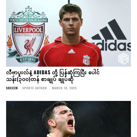
လီဗာပူးလ်နဲ့ ADIDAS တို့ ပြန်ဆုံကြပြီး ပေါင်
သန်း(၃၀၀)တန် စာချုပ် ချုပ်ဆို
SOCCER
SPORTS AUTHOR
-
MARCH 10, 2025