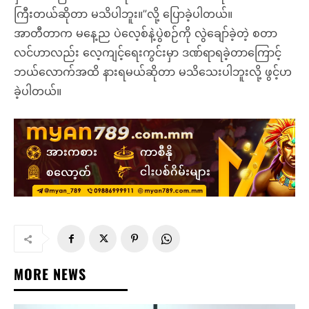
ကြီးတယ်ဆိုတာ မသိပါဘူး။”လို့ ပြောခဲ့ပါတယ်။
အာတီတာက မနေ့ည ပဲလေ့စ်နဲ့ပွဲစဉ်ကို လွဲချော်ခဲ့တဲ့ စတာ
လင်ဟာလည်း လေ့ကျင့်ရေးကွင်းမှာ ဒဏ်ရာရခဲ့တာကြောင့်
ဘယ်လောက်အထိ နားရမယ်ဆိုတာ မသိသေးပါဘူးလို့ ဖွင့်ဟ
ခဲ့ပါတယ်။
MORE NEWS