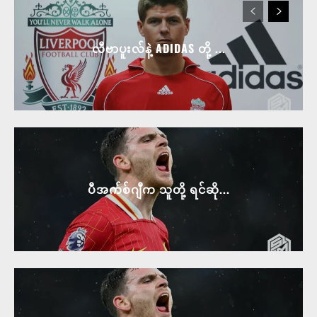
လီဗာပူးလ်နဲ့ ADIDAS တို့ ...
ပီအက်စ်ဂျီက သူတို့ ရင်ဆို...