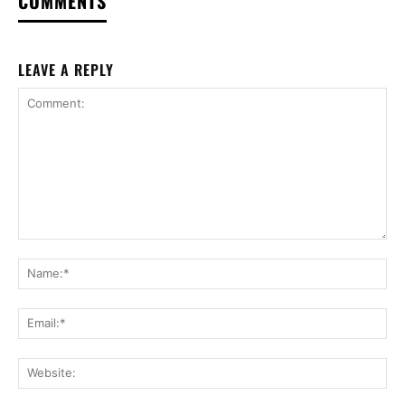
COMMENTS
LEAVE A REPLY
Comment:
Na
Ema
Web