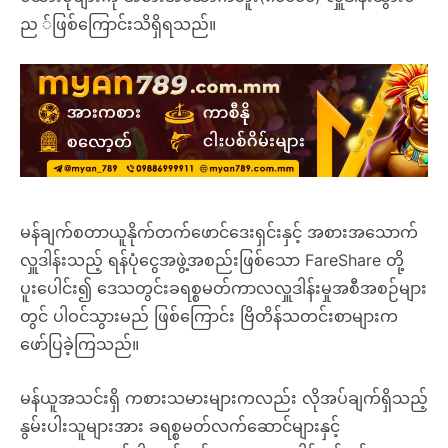
ည ်ဖြစ်ကြောင်းသိရှိရသည်။
မန်ချက်စတာယူနိုက်တက်ဖောင်ဒေးရှင်းနှင့် အစားအသောက်
လှူဒါန်းသည့် ရန်ပုံငွေအဖွဲ့အစည်းဖြစ်သော FareShare တို့
ပူးပေါင်း၍ ဒေသတွင်းခရစ္စမတ်ကာလလှူဒါန်းမှုအစီအစဉ်များ
တွင် ပါဝင်သွားမည် ဖြစ်ကြောင်း ဗြိတိန်သတင်းစာများက
ဖော်ပြခဲ့ကြသည်။
မန်ယူအသင်းရှိ ကစားသမားများကလည်း လိုအပ်ချက်ရှိသည့်
နွမ်းပါးသူများအား ခရစ္စမတ်လက်ဆောင်များနှင့်