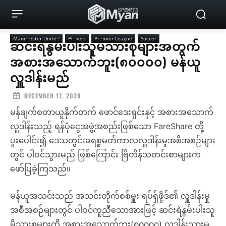
Manchester United
Players
Premier League
Soccer
ဆင်းရဲနွမ်းပါးသူမိသားစုများအတွက်
အစားအသောက်ဘူး(၈၀၀၀၀) မန်ယူ
လှူဒါန်းမည်
DECEMBER 17, 2020
မန်ချက်စတာယူနိုက်တက် ဖောင်ဒေးရှင်းနှင့် အစားအသောက်
လှူဒါန်းသည့် ရန်ပုံငွေအဖွဲ့အစည်းဖြစ်သော FareShare တို့
ပူးပေါင်း၍ ဒေသတွင်းခရစ္စမတ်ကာလလှူဒါန်းမှုအစီအစဉ်များ
တွင် ပါဝင်သွားမည် ဖြစ်ကြောင်း ဗြိတိန်သတင်းစာများက
ဖော်ပြခဲ့ကြသည်။
မန်ယူအသင်းသည် အသင်းတိုက်စစ်မှူး ရပ်ရှ်ဖို့ဒ်၏ လှူဒါန်းမှု
အစီအစဉ်များတွင် ပါဝင်ကူညီသောအားဖြင့် ဆင်းရဲနွမ်းပါးသူ
မိသားစုများကို အစားအသောက်ဘူး(၈၀၀၀၀) လှူဒါန်းသွားမ