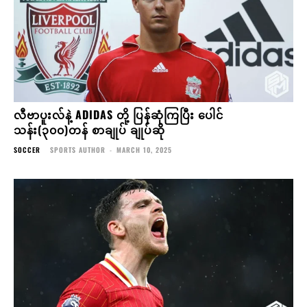
လီဗာပူးလ်နဲ့ ADIDAS တို့ ပြန်ဆုံကြပြီး ပေါင်
သန်း(၃၀၀)တန် စာချုပ် ချုပ်ဆို
SOCCER
SPORTS AUTHOR
-
MARCH 10, 2025