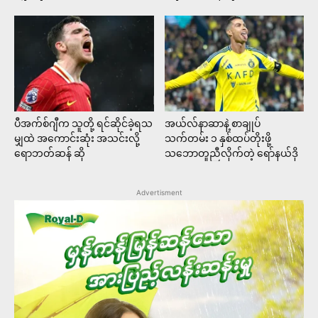
ပီအက်စ်ဂျီက သူတို့ ရင်ဆိုင်ခဲ့ရသ
အယ်လ်နာဆာနဲ့ စာချုပ်
မျှထဲ အကောင်းဆုံး အသင်းလို့
သက်တမ်း ၁ နှစ်ထပ်တိုးဖို့
ရောဘတ်ဆန် ဆို
သဘောတူညီလိုက်တဲ့ ရော်နယ်ဒို
Advertisment