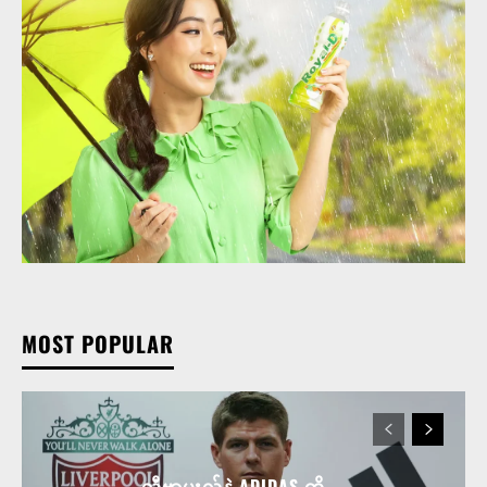
MOST POPULAR
လီဗာပူးလ်နဲ့ ADIDAS တို့ ...