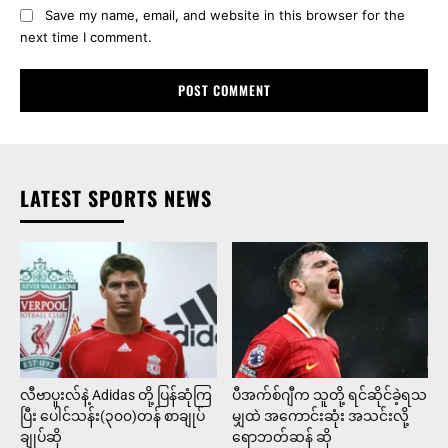
Save my name, email, and website in this browser for the
next time I comment.
LATEST SPORTS NEWS
လီဗာပူးလ်နဲ့ Adidas တို့ ပြန်ဆုံကြ
ပီအက်စ်ဂျီက သူတို့ ရင်ဆိုင်ခဲ့ရသ
ပြီး ပေါင်သန်း(၃၀၀)တန် စာချုပ်
မျှထဲ အကောင်းဆုံး အသင်းလို့
ချုပ်ဆို
ရောဘတ်ဆန် ဆို