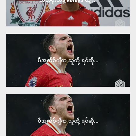
ပီအက်စ်ဂျီက သူတို့ ရင်ဆို...
ပီအက်စ်ဂျီက သူတို့ ရင်ဆို...