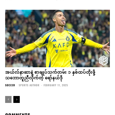
အယ်လ်နာဆာနဲ့ စာချုပ်သက်တမ်း ၁ နှစ်ထပ်တိုးဖို့
သဘောတူညီလိုက်တဲ့ ရော်နယ်ဒို
SOCCER
SPORTS AUTHOR
-
FEBRUARY 11, 2025