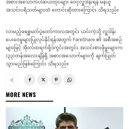
အစားအသောက်ပါဆယ်ထုပ်များ ဝေငှလှူဒါန်းရန် မန်ယူ
အသင်းပရိသတ်များထံ တောင်းဆိုထားကြောင်း သိရသည်။
လာမည့်ခရစ္စမတ်ပွဲတော်ကာလအတွင်း ယင်းကဲ့သို့ လှူဒါန်း
ပေးဝေမှုများပြုလုပ်နိုင်ရန်အတွက် FareShare ၏ အစီအစဉ်
များဖြင့် အိုးလ်ထရက်ဖို့ဒ်ကွင်းအတွင်း အသင်းစားဖိုမှူးများက
(၃၃)တန်အလေးချိန်ရှိ အစားအသောက်များကို ချက်ပြုတ်
သွားမည်ဖြစ်ကြောင်း သိရသည်။
MORE NEWS