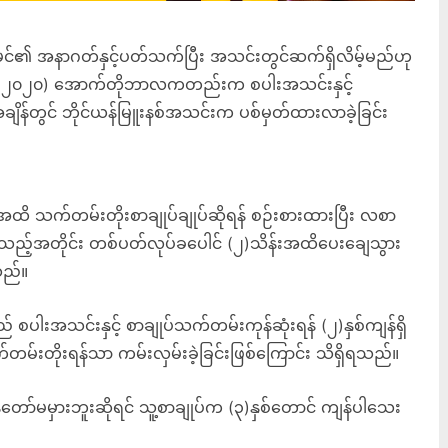
င်၏ အနာဂတ်နှင့်ပတ်သက်ပြီး အသင်းတွင်ဆက်ရှိလိမ့်မည်ဟု
ူ (၂၀၂၀) အောက်တိုဘာလကတည်းက စပါးအသင်းနှင့်
ုအချိန်တွင် ဘိုင်ယန်မြူးနစ်အသင်းက ပစ်မှတ်ထားလာခဲ့ခြင်း
အထိ သက်တမ်းတိုးစာချုပ်ချုပ်ဆိုရန် စဉ်းစားထားပြီး လစာ
ည့်အတိုင်း တစ်ပတ်လုပ်ခပေါင် (၂)သိန်းအထိပေးချေသွား
သည်။
စပါးအသင်းနှင့် စာချုပ်သက်တမ်းကုန်ဆုံးရန် (၂)နှစ်ကျန်ရှိ
မ်းတိုးရန်သာ ကမ်းလှမ်းခဲ့ခြင်းဖြစ်ကြောင်း သိရှိရသည်။
ာ်မမှားဘူးဆိုရင် သူ့စာချုပ်က (၃)နှစ်တောင် ကျန်ပါသေး