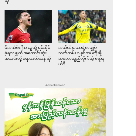
ဆို
ပီအက်စ်ဂျီက သူတို့ ရင်ဆိုင်
အယ်လ်နာဆာနဲ့ စာချုပ်
ခဲ့ရသမျှထဲ အကောင်းဆုံး
သက်တမ်း ၁ နှစ်ထပ်တိုးဖို့
အသင်းလို့ ရောဘတ်ဆန် ဆို
သဘောတူညီလိုက်တဲ့ ရော်န
ယ်ဒို
Advertisment