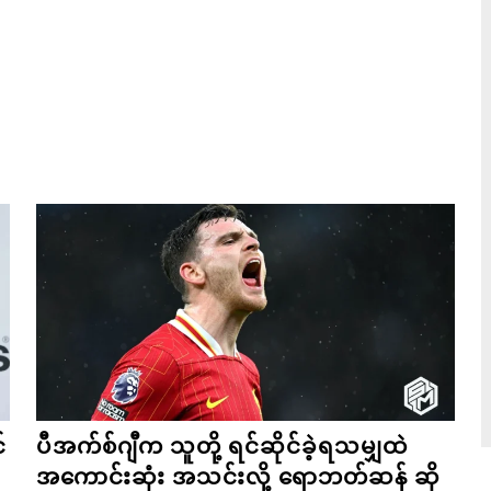
်
ပီအက်စ်ဂျီက သူတို့ ရင်ဆိုင်ခဲ့ရသမျှထဲ
အကောင်းဆုံး အသင်းလို့ ရောဘတ်ဆန် ဆို