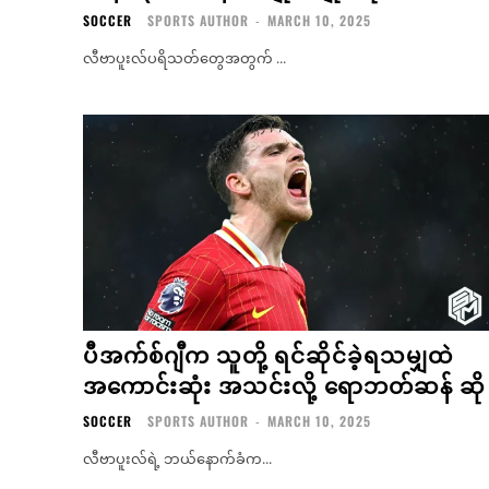
SOCCER
SPORTS AUTHOR
-
MARCH 10, 2025
လီဗာပူးလ်ပရိသတ်တွေအတွက် ...
ပီအက်စ်ဂျီက သူတို့ ရင်ဆိုင်ခဲ့ရသမျှထဲ
အကောင်းဆုံး အသင်းလို့ ရောဘတ်ဆန် ဆို
SOCCER
SPORTS AUTHOR
-
MARCH 10, 2025
လီဗာပူးလ်ရဲ့ ဘယ်နောက်ခံက...