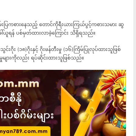
်းပြကစားနေသည့် တောင်ကိုရီးယားကြယ်ပွင့်ကစားသမား ဆွ
ေါ်ယူရန် ပစ်မှတ်ထားလာခဲ့ကြောင်း သိရှိရသည်။
း (၁၈)ဂိုးနှင့် ဂိုးဖန်တီးမှု (၁၆)ကြိမ်ပြုလုပ်ထားသူဖြစ်
ှုများကိုလည်း ရပ်ဆိုင်းထားသူဖြစ်သည်။