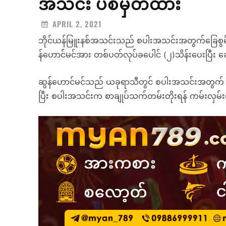
အသင်း ပစ်မှတ်ထား
APRIL 2, 2021
ဘိုင်ယန်မြူးနစ်အသင်းသည် စပါးအသင်းအတွက်ခြေစွမ
န်ဟောင်မင်အား တစ်ပတ်လုပ်ခပေါင် (၂)သိန်းပေးပြီး ခ
ဆွန်ဟောင်မင်သည် ယခုရာသီတွင် စပါးအသင်းအတွက် သွင်းဂို
ပြီး စပါးအသင်းက စာချုပ်သက်တမ်းတိုးရန် ကမ်းလှမ်းမ