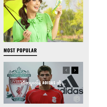
MOST POPULAR
လီဗာပူးလ်နဲ့ ADIDAS တို့ ...