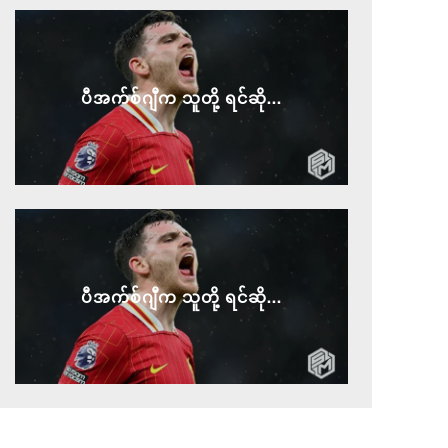
ပီအက်စ်ဂျီက သူတို့ ရင်ဆို...
ပီအက်စ်ဂျီက သူတို့ ရင်ဆို...