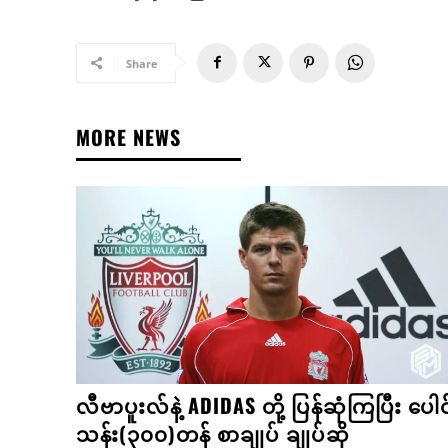
Share
MORE NEWS
လီဗာပူးလ်နဲ့ ADIDAS တို့ ပြန်ဆုံကြပြီး ပေါင
သန်း(၃၀၀)တန် စာချုပ် ချုပ်ဆို