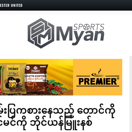
ESTER UNITED
်းပြကစားနေသည့် တောင်ကို
မင်ကို ဘိုင်ယန်မြူးနစ်