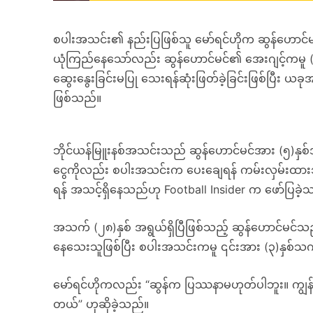
စပါးအသင်း၏ နည်းပြဖြစ်သူ မော်ရင်ဟိုက ဆွန်ဟောင်မ
ယုံကြည်နေသော်လည်း ဆွန်ဟောင်မင်၏ အေးဂျင့်ကမ
ဆွေးနွေးခြင်းမပြု သေးရန်ဆုံးဖြတ်ခဲ့ခြင်းဖြစ်ပြီး ယခ
ဖြစ်သည်။
ဘိုင်ယန်မြူးနစ်အသင်းသည် ဆွန်ဟောင်မင်အား (၅)နှစ်
ငွေကိုလည်း စပါးအသင်းက ပေးချေရန် ကမ်းလှမ်းထားသ
ရန် အသင့်ရှိနေသည်ဟု Football Insider က ဖော်ပြခဲ့
အသက် (၂၈)နှစ် အရွယ်ရှိပြီဖြစ်သည့် ဆွန်ဟောင်မင်သည် 
နေသေးသူဖြစ်ပြီး စပါးအသင်းကမူ ၎င်းအား (၃)နှစ်သက်တ
မော်ရင်ဟိုကလည်း “ဆွန်က ပြဿနာမဟုတ်ပါဘူး။ ကျွန်တေ
တယ်” ဟုဆိုခဲ့သည်။