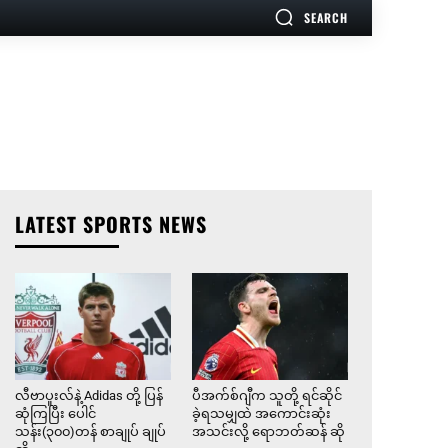
SEARCH
LATEST SPORTS NEWS
လီဗာပူးလ်နဲ့ Adidas တို့ ပြန်
ပီအက်စ်ဂျီက သူတို့ ရင်ဆိုင်
ဆုံကြပြီး ပေါင်
ခဲ့ရသမျှထဲ အကောင်းဆုံး
သန်း(၃၀၀)တန် စာချုပ် ချုပ်
အသင်းလို့ ရောဘတ်ဆန် ဆို