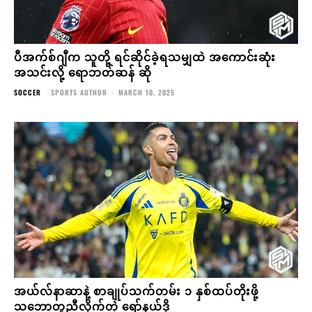
ပီအက်စ်ဂျီက သူတို့ ရင်ဆိုင်ခဲ့ရသမျှထဲ အကောင်းဆုံး
အသင်းလို့ ရောဘတ်ဆန် ဆို
SOCCER
SPORTS AUTHOR
-
MARCH 10, 2025
အယ်လ်နာဆာနဲ့ စာချုပ်သက်တမ်း ၁ နှစ်ထပ်တိုးဖို့
သဘောတူညီလိုက်တဲ့ ရော်နယ်ဒို