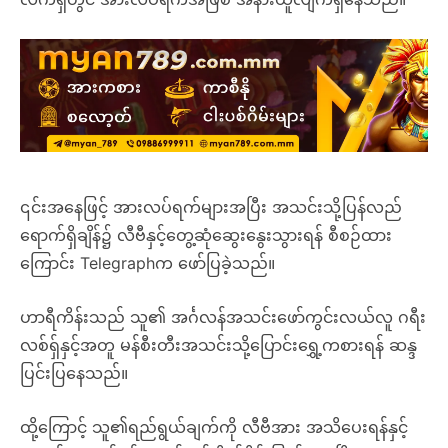
၎င်းအနေဖြင့် အားလပ်ရက်များအပြီး အသင်းသို့ပြန်လည်
ရောက်ရှိချိန်၌ လီဗီနှင့်တွေ့ဆုံဆွေးနွေးသွားရန် စီစဉ်ထား
ကြောင်း Telegraphက ဖော်ပြခဲ့သည်။
ဟာရီကိန်းသည် သူ၏ အင်္ဂလန်အသင်းဖော်ကွင်းလယ်လူ ဂရီး
လစ်ရှ်နှင့်အတူ မန်စီးတီးအသင်းသို့ပြောင်းရွှေ့ကစားရန် ဆန္ဒ
ပြင်းပြနေသည်။
ထို့ကြောင့် သူ၏ရည်ရွယ်ချက်ကို လီဗီအား အသိပေးရန်နှင့်