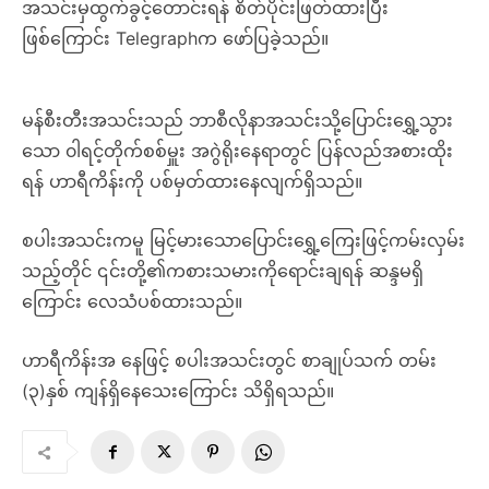
အသင်းမှထွက်ခွင့်တောင်းရန် စိတ်ပိုင်းဖြတ်ထားပြီး
ဖြစ်ကြောင်း Telegraphက ဖော်ပြခဲ့သည်။
မန်စီးတီးအသင်းသည် ဘာစီလိုနာအသင်းသို့ပြောင်းရွှေ့သွား
သော ၀ါရင့်တိုက်စစ်မှူး အဂွဲရိုးနေရာတွင် ပြန်လည်အစားထိုး
ရန် ဟာရီကိန်းကို ပစ်မှတ်ထားနေလျက်ရှိသည်။
စပါးအသင်းကမူ မြင့်မားသောပြောင်းရွှေ့ကြေးဖြင့်ကမ်းလှမ်း
သည့်တိုင် ၎င်းတို့၏ကစားသမားကိုရောင်းချရန် ဆန္ဒမရှိ
ကြောင်း လေသံပစ်ထားသည်။
ဟာရီကိန်းအ နေဖြင့် စပါးအသင်းတွင် စာချုပ်သက် တမ်း
(၃)နှစ် ကျန်ရှိနေသေးကြောင်း သိရှိရသည်။