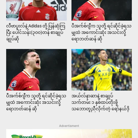
လီဗာပူးလ်နဲ့ Adidas တို့ ပြန်ဆုံကြ
ပီအက်စ်ဂျီက သူတို့ ရင်ဆိုင်ခဲ့ရသ
ပြီး ပေါင်သန်း(၃၀၀)တန် စာချုပ်
မျှထဲ အကောင်းဆုံး အသင်းလို့
ချုပ်ဆို
ရောဘတ်ဆန် ဆို
ပီအက်စ်ဂျီက သူတို့ ရင်ဆိုင်ခဲ့ရသ
အယ်လ်နာဆာနဲ့ စာချုပ်
မျှထဲ အကောင်းဆုံး အသင်းလို့
သက်တမ်း ၁ နှစ်ထပ်တိုးဖို့
ရောဘတ်ဆန် ဆို
သဘောတူညီလိုက်တဲ့ ရော်နယ်ဒို
Advertisment