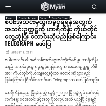
Players
Premier League
Soccer
Transfer News
စပါးအသင်းမှထွက်ခွင့်ရရန်အတွက်
အသင်းဥက္ကဋ္ဌကို ဟာရီကိန်း ကိုယ်တိုင်
တွေ့ဆုံပြီး တောင်းဆိုမည်ဖြစ်ကြောင်း
TELEGRAPH ဖော်ပြ
AUGUST 2, 2021
စပါးအသင်း၏ အင်္ဂလန်လက်ရွေးစင်တိုက်စစ်မှူး ဟာရီကိန်း
သည် အသင်းမှထွက်ခွာခွင့်ရရန်အတွက် အသင်းဥက္ကဋ္ဌ လီဗီ
အား ကိုယ်တိုင်ကိုယ်ကျတွေ့ဆုံကာ တောင်းဆိုသွားမည်
ဖြစ်ကြောင်း ဗြိတိန်သတင်းစာ Telegraphက ဖော်ပြခဲ့သည်။
ဟာရီကိန်းသည် ပြီးခဲ့သည့် ယူရို -၂၀၂၀ ပြိုင်ပွဲတွင် အင်္ဂလန်
လက်ရွေးစင်အသင်းနှင့်အတူ ဗိုလ်လုပွဲအထိ ယှဉ်ပြိုင်ခဲ့ရ၍
လက်ရှိတွင် အားလပ်ရက်အဖြစ် အနားယူလျက်ရှိနေသည်။