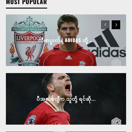
MOST POPULAR
လီဗာပူးလ်နဲ့ ADIDAS တို့ ...
ပီအက်စ်ဂျီက သူတို့ ရင်ဆို...