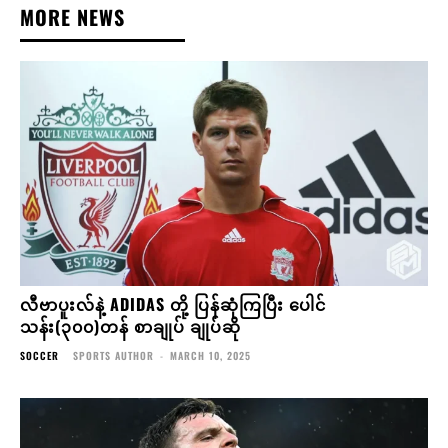
MORE NEWS
လီဗာပူးလ်နဲ့ ADIDAS တို့ ပြန်ဆုံကြပြီး ပေါင်
သန်း(၃၀၀)တန် စာချုပ် ချုပ်ဆို
SOCCER
SPORTS AUTHOR
-
MARCH 10, 2025