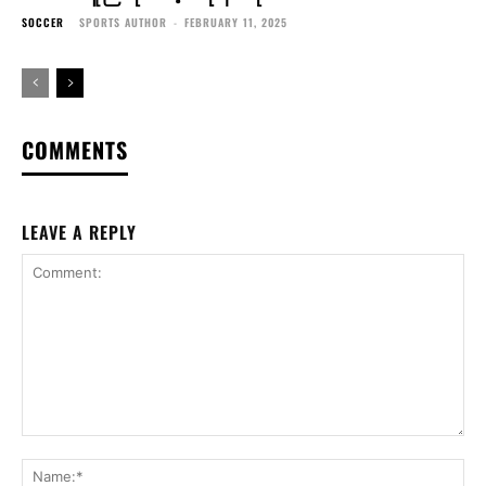
SOCCER
SPORTS AUTHOR
-
FEBRUARY 11, 2025
COMMENTS
LEAVE A REPLY
Comment:
Na