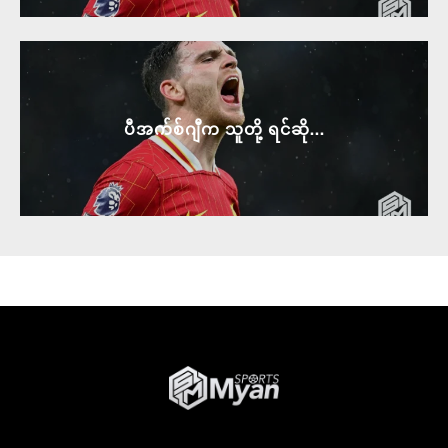
ပီအက်စ်ဂျီက သူတို့ ရင်ဆို...