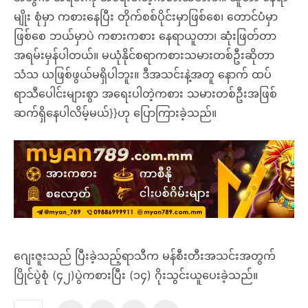
မျိုး စုံမှာ ကစားနေပြီး တိုက်စစ်ပိုင်းမှာဖြစ်စေ၊ တောင်ပံမှာ
ဖြစ်စေ ဘယ်မှာပဲ ကစားကစား နေရာယူတာ၊ ဆုံးဖြတ်တာ
အရမ်းမှန်ပါတယ်။ မယုံနိုင်စရာကစားသမားတစ်ဦးဆိုတာ
သံသ ယဖြစ်ဖွယ်မရှိပါဘူး။ ဒီအသင်းနဲ့အတူ နောက် ထပ်
ရာသီပေါင်းများစွာ အရေးပါတဲ့ကစား သမားတစ်ဦးအဖြစ်
ဆက်ရှိနေပါလိမ့်မယ်}}ဟု ပြောကြားခဲ့သည်။
ဂျေးဇူးသည် ပြီးခဲ့သည့်ရာသီက မန်စီးတီးအသင်းအတွက်
ပြိုင်ပွဲစုံ (၄၂)ပွဲကစားပြီး (၁၄) ဂိုးသွင်းယူပေးခဲ့သည်။