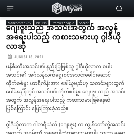
Manchester City
Players
Premier League
Soccer
ဂျေးဇူးသည် အသင်းအတွက် အလွန်
အရေးပါသည့် ကစားသမားဟု ဂွါဒီယို
လာဆို
AUGUST 18, 2021
မန်စီးတီးအသင်း၏ နည်းပြဖြစ်သူ ဂွါဒီယိုလာက စပါး
အသင်း၏ အင်္ဂလန်လက်ရွေးစင်အသင်းခေါင်းဆောင်
တိုက်စစ်မှူး ဟာရီကိန်းအား ခေါ်ယူမည်ဟု သတင်းများထွက်
ပေါ်နေချိန်တွင် အသင်း၏ တိုက်စစ်မှူး ဂျေးဇူး သည် အသင်း
အတွက် အလွန်အရေးပါသည့် ကစားသမားဖြစ်နေဆဲ
ဖြစ်ကြောင်း ပြောကြားခဲ့သည်။
ဂွါဒီယိုလာက ဂါဘရီယဲလ် (ဂျေးဇူး) က ကျွန်တော်တို့အသင်း
အတွက် အရမ်းကို အရေးပါတဲ့ကစားသမားပါ။ သူဟာ နေရာ