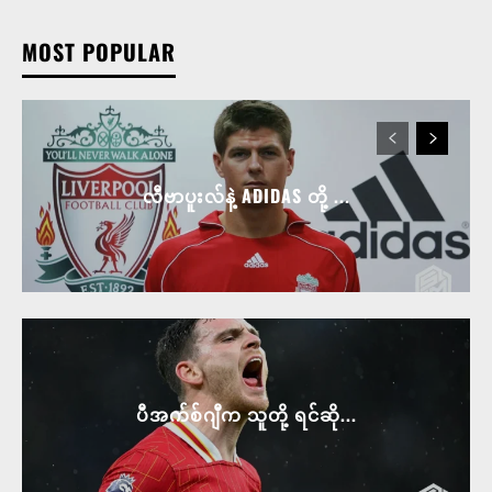
MOST POPULAR
လီဗာပူးလ်နဲ့ ADIDAS တို့ ...
ပီအက်စ်ဂျီက သူတို့ ရင်ဆို...