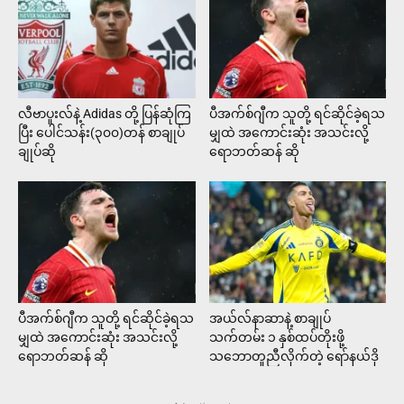
လီဗာပူးလ်နဲ့ Adidas တို့ ပြန်ဆုံကြ
ပီအက်စ်ဂျီက သူတို့ ရင်ဆိုင်ခဲ့ရသ
ပြီး ပေါင်သန်း(၃၀၀)တန် စာချုပ်
မျှထဲ အကောင်းဆုံး အသင်းလို့
ချုပ်ဆို
ရောဘတ်ဆန် ဆို
ပီအက်စ်ဂျီက သူတို့ ရင်ဆိုင်ခဲ့ရသ
အယ်လ်နာဆာနဲ့ စာချုပ်
မျှထဲ အကောင်းဆုံး အသင်းလို့
သက်တမ်း ၁ နှစ်ထပ်တိုးဖို့
ရောဘတ်ဆန် ဆို
သဘောတူညီလိုက်တဲ့ ရော်နယ်ဒို