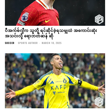
ပီအက်စ်ဂျီက သူတို့ ရင်ဆိုင်ခဲ့ရသမျှထဲ အကောင်းဆုံး
အသင်းလို့ ရောဘတ်ဆန် ဆို
SOCCER
SPORTS AUTHOR
-
MARCH 10, 2025