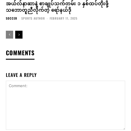
အယ်လ်နာဆာနဲ့ စာချုပ်သက်တမ်း ၁ နှစ်ထပ်တိုးဖို့
သဘောတူညီလိုက်တဲ့ ရော်နယ်ဒို
SOCCER
SPORTS AUTHOR
-
FEBRUARY 11, 2025
COMMENTS
LEAVE A REPLY