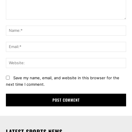
Comment:
Na
Ema
Web
Save my name, email, and website in this browser for the
next time I comment.
LATEST SPORTS NEWS