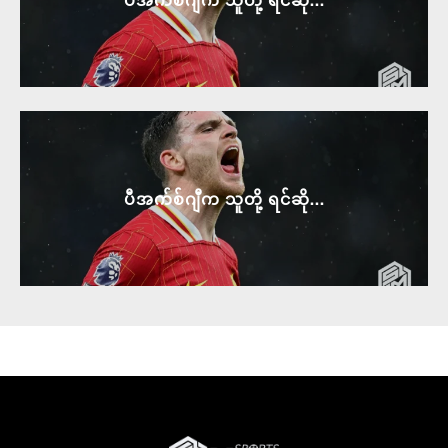
ပီအက်စ်ဂျီက သူတို့ ရင်ဆို...