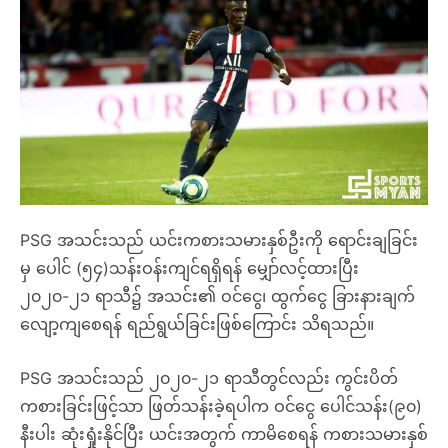
PSG အသင်းသည် ယင်းကစားသမားနှစ်ဦးကို ရောင်းချခြင်း
မှ ပေါင် (၅၄)သန်းဝန်းကျင်ရရှိရန် မျှော်လင့်ထားပြီး
၂၀၂၀-၂၁ ရာသီ၌ အသင်း၏ ဝင်ငွေ၊ ထွက်ငွေ ခြားနားချက်
လျော့ကျစေရန် ရည်ရွယ်ခြင်းဖြစ်ကြောင်း သိရသည်။
PSG အသင်းသည် ၂၀၂၀-၂၁ ရာသီတွင်လည်း ကွင်းပိတ်
ကစားခြင်းဖြင့်သာ ဖြတ်သန်းခဲ့ရပါက ဝင်ငွေ ပေါင်သန်း(၉၀)
နီးပါး ဆုံးရှုံးနိုင်ပြီး ယင်းအတွက် ကာမိစေရန် ကစားသမားနှစ်