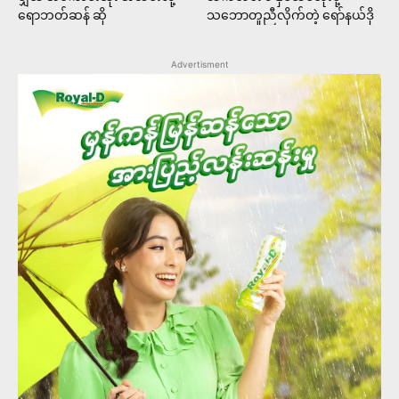
ရောဘတ်ဆန် ဆို
သဘောတူညီလိုက်တဲ့ ရော်နယ်ဒို
Advertisment