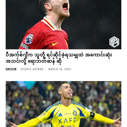
ပီအက်စ်ဂျီက သူတို့ ရင်ဆိုင်ခဲ့ရသမျှထဲ အကောင်းဆုံး
အသင်းလို့ ရောဘတ်ဆန် ဆို
SOCCER
SPORTS AUTHOR
-
MARCH 10, 2025