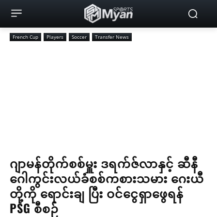
French Cup
Players
Soccer
Transfer News
ဂျာမန်တိုက်စစ်မှူး ဒရက်ဇ်လာနှင့် ဆီနီ
ဂေါကွင်းလယ်ခံစစ်ကစားသမား ဂေးယီ
တို့ကို ရောင်းချ ပြီး ဝင်ငွေရှာဖွေရန်
PSG စီစဉ်