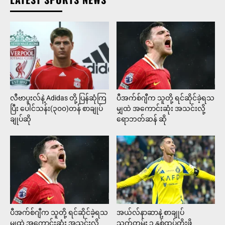
လီဗာပူးလ်နဲ့ Adidas တို့ ပြန်ဆုံကြ
ပီအက်စ်ဂျီက သူတို့ ရင်ဆိုင်ခဲ့ရသ
ပြီး ပေါင်သန်း(၃၀၀)တန် စာချုပ်
မျှထဲ အကောင်းဆုံး အသင်းလို့
ချုပ်ဆို
ရောဘတ်ဆန် ဆို
ပီအက်စ်ဂျီက သူတို့ ရင်ဆိုင်ခဲ့ရသ
အယ်လ်နာဆာနဲ့ စာချုပ်
မျှထဲ အကောင်းဆုံး အသင်းလို့
သက်တမ်း ၁ နှစ်ထပ်တိုးဖို့