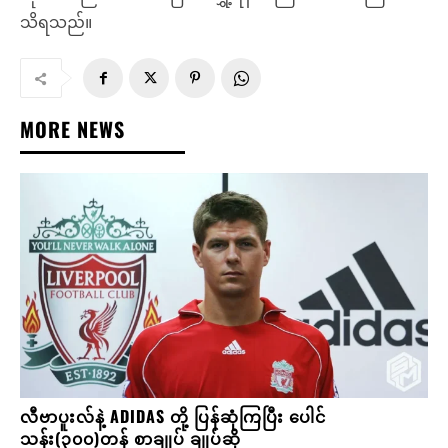
သိရသည်။
MORE NEWS
လီဗာပူးလ်နဲ့ ADIDAS တို့ ပြန်ဆုံကြပြီး ပေါင်
သန်း(၃၀၀)တန် စာချုပ် ချုပ်ဆို