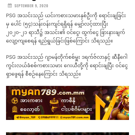
SEPTEMBER 9, 2020
PSG အသင်းသည် ယင်းကစားသမားနှစ်ဦးကို ရောင်းချခြင်း
မှ ပေါင် (၅၄)သန်းဝန်းကျင်ရရှိရန် မျှော်လင့်ထားပြီး
၂၀၂၀-၂၁ ရာသီ၌ အသင်း၏ ဝင်ငွေ၊ ထွက်ငွေ ခြားနားချက်
လျော့ကျစေရန် ရည်ရွယ်ခြင်းဖြစ်ကြောင်း သိရသည်။
PSG အသင်းသည် ဂျာမန်တိုက်စစ်မှူး ဒရက်ဇ်လာနှင့် ဆီနီဂေါ
ကွင်းလယ်ခံစစ်ကစားသမား ဂေးယီတို့ကို ရောင်းချပြီး ဝင်ငွေ
ရှာဖွေရန် စီစဉ်နေကြောင်း သိရသည်။