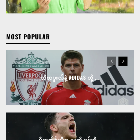
MOST POPULAR
လီဗာပူးလ်နဲ့ ADIDAS တို့ ...
ပီအက်စ်ဂျီက သူတို့ ရင်ဆို...