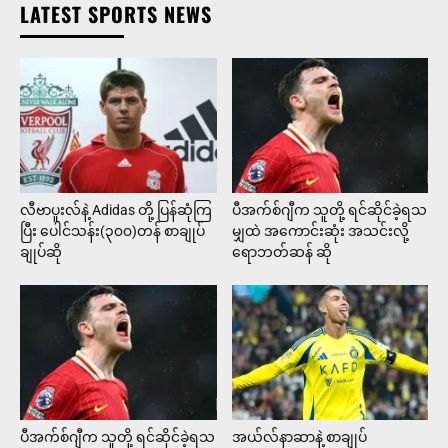
LATEST SPORTS NEWS
လီဗာပူးလ်နဲ့ Adidas တို့ ပြန်ဆုံကြ
ပီအက်စ်ဂျီက သူတို့ ရင်ဆိုင်ခဲ့ရသ
ပြီး ပေါင်သန်း(၃၀၀)တန် စာချုပ်
မျှထဲ အကောင်းဆုံး အသင်းလို့
ချုပ်ဆို
ရောဘတ်ဆန် ဆို
ပီအက်စ်ဂျီက သူတို့ ရင်ဆိုင်ခဲ့ရသ
အယ်လ်နာဆာနဲ့ စာချုပ်