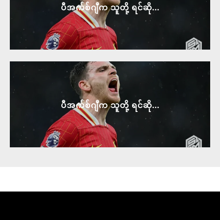
ပီအက်စ်ဂျီက သူတို့ ရင်ဆို...
ပီအက်စ်ဂျီက သူတို့ ရင်ဆို...