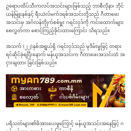
ဥရောပထိပ်သီးကလပ်အသင်းများဖြစ်သည့် ဘာစီလိုနာ၊ ဘိုင်
ယန်မြူးနစ်နှင့် ရီးယဲလ်မက်ဒရစ်အသင်းတို့သည် ဂီတာဖေး
အသင်းမှ အင်္ဂလန်တိုုက်စစ်မှူး ဂရင်းဝုဒ်ကို ကင်းထောက်များ
စေလွှတ်ကာ စောင့်ကြည့်ခိုင်းထားကြောင်း သိရသည်။
အသက် (၂၂)နှစ်အရွယ်ရှိ ဂရင်းဝုဒ်သည် မုဒိမ်းမှုဖြင့် တရား
ရင်ဆိုင်ခဲ့ရပြီးနောက် မန်ယူအသင်းက ဂီတာဖေးအသင်းထံ အ
ငှားချထား ခြင်းဖြစ်သည်။
ပရိသတ်များ၏ဖိအားပေးမှုကြောင့် မန်ယူအသင်းအနေဖြင့် ဂ