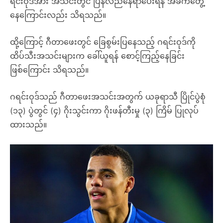
ရင်းဝုဒ်အား အသင်းတွင် ပြန်လည်နေရာပေးရန် အခက်တွေ့
နေကြောင်းလည်း သိရသည်။
ထို့ကြောင့် ဂီတာဖေးတွင် ခြေစွမ်းပြနေသည့် ဂရင်းဝုဒ်ကို
ထိပ်သီးအသင်းများက ခေါ်ယူရန် စောင့်ကြည့်နေခြင်း
ဖြစ်ကြောင်း သိရသည်။
ဂရင်းဝုဒ်သည် ဂီတာဖေးအသင်းအတွက် ယခုရာသီ ပြိုင်ပွဲစုံ
(၁၃) ပွဲတွင် (၄) ဂိုးသွင်းကာ ဂိုးဖန်တီးမှု (၃) ကြိမ် ပြုလုပ်
ထားသည်။