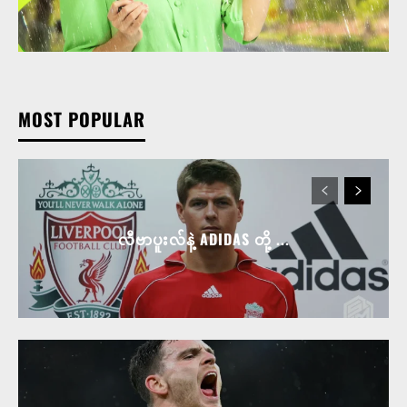
MOST POPULAR
လီဗာပူးလ်နဲ့ ADIDAS တို့ ...