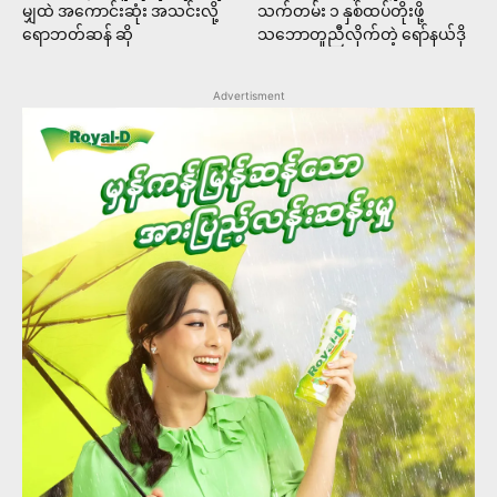
မျှထဲ အကောင်းဆုံး အသင်းလို့
သက်တမ်း ၁ နှစ်ထပ်တိုးဖို့
ရောဘတ်ဆန် ဆို
သဘောတူညီလိုက်တဲ့ ရော်နယ်ဒို
Advertisment