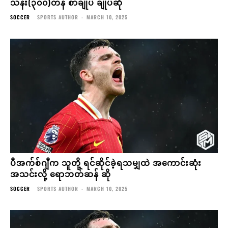
သန်း(၃၀၀)တန် စာချုပ် ချုပ်ဆို
SOCCER
SPORTS AUTHOR
-
MARCH 10, 2025
ပီအက်စ်ဂျီက သူတို့ ရင်ဆိုင်ခဲ့ရသမျှထဲ အကောင်းဆုံး
အသင်းလို့ ရောဘတ်ဆန် ဆို
SOCCER
SPORTS AUTHOR
-
MARCH 10, 2025