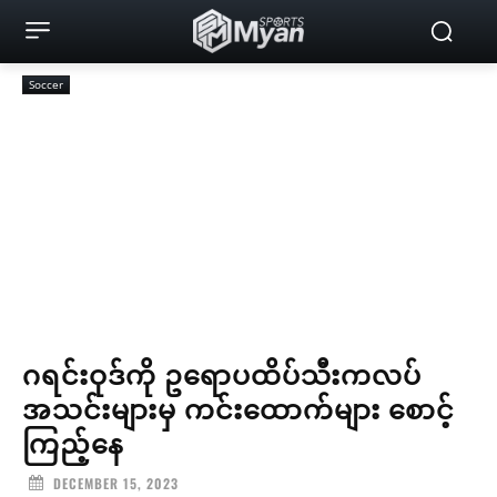
Soccer
ဂရင်းဝုဒ်ကို ဥရောပထိပ်သီးကလပ်
အသင်းများမှ ကင်းထောက်များ စောင့်
ကြည့်နေ
DECEMBER 15, 2023