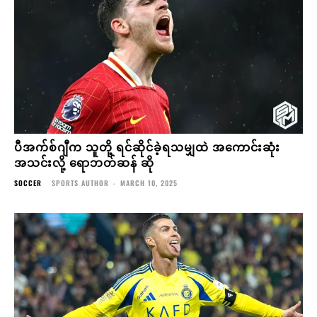
ပီအက်စ်ဂျီက သူတို့ ရင်ဆိုင်ခဲ့ရသမျှထဲ အကောင်းဆုံး
အသင်းလို့ ရောဘတ်ဆန် ဆို
SOCCER
SPORTS AUTHOR
-
MARCH 10, 2025