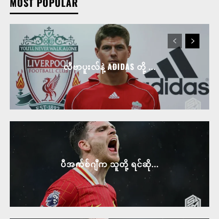
MOST POPULAR
လီဗာပူးလ်နဲ့ ADIDAS တို့ ...
ပီအက်စ်ဂျီက သူတို့ ရင်ဆို...