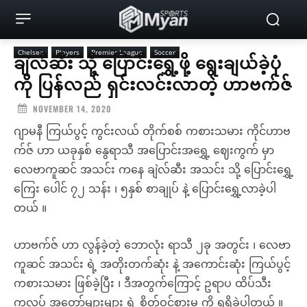
Chelsea
Players
Premier League
Soccer
ချဲလ်ဆီး သို့ ပြောင်းရွှေ့ဖို့ ရွေးချယ်ခဲ့ပုံ
ကို ပြန်လည် ရှင်းလင်းလာတဲ့ ဟာဗက်ဇ်
NOVEMBER 14, 2020
ဂျာမနီ ကြယ်ပွင့် ကွင်းလယ် တိုက်စစ် ကစားသမား ကိုင်ဟာဗ
က်ဇ် ဟာ ယခုနှစ် နွေရာသီ အပြောင်းအရွှေ့ ဈေးကွက် မှာ
လေဗာကူဆင် အသင်း ကနေ ချဲလ်ဆီး အသင်း သို့ ပြောင်းရွှေ့
ကြေး ပေါင် ၇၂ သန်း ၊ ၅နှစ် စာချုပ် နဲ့ ပြောင်းရွှေ့လာခဲ့ပါ
တယ် ။
ဟာဗက်ဇ် ဟာ လွန်ခဲ့တဲ့ ဘောလုံး ရာသီ ၂ခု အတွင်း ၊ လေဗာ
ကူဆင် အသင်း ရဲ့ အတိုးတက်ဆုံး နဲ့ အကောင်းဆုံး ကြယ်ပွင့်
ကစားသမား ဖြစ်ခဲ့ပြီး ၊ ဒီအတွက်ကြောင့် ဥရာပ ထိပ်သီး
ကလပ် အတော်များများ ရဲ့ စိတ်ဝင်စားမှု ကို ရရှိခဲ့ပါတယ် ။