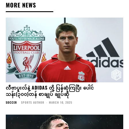
MORE NEWS
လီဗာပူးလ်နဲ့ ADIDAS တို့ ပြန်ဆုံကြပြီး ပေါင်
သန်း(၃၀၀)တန် စာချုပ် ချုပ်ဆို
SOCCER
SPORTS AUTHOR
-
MARCH 10, 2025