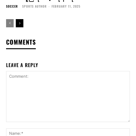
SOCCER
SPORTS AUTHOR
-
FEBRUARY 11, 2025
COMMENTS
LEAVE A REPLY
Comment:
Na