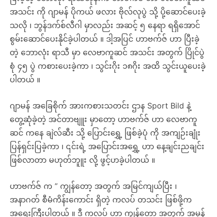
အသင်း ကို ဂျာမန် ပိုကယ် ဖလား ဗိုလ်လုပွဲ သို့ ပို့ဆောင်ပေးခဲ့
သလို ၊ ဘွန်ဒက်စ်လီဂါ မှာလည်း အဆင့် ၅ နေရာ ရရှိအောင်
စွမ်းဆောင်ပေးနိုင်ခဲ့ပါတယ် ။ ဒါ့အပြင် ဟာဗက်ဇ် ဟာ ပြီးခဲ့
တဲ့ ဘောလုံး ရာသီ မှာ လေဗာကူဆင် အသင်း အတွက် ပြိုင်ပွဲ
စုံ ၄၅ ပွဲ ကစားပေးခဲ့ကာ ၊ သွင်းဂိုး ၁၈ဂိုး အထိ သွင်းယူပေးခဲ့
ပါတယ် ။
ဂျာမန် အခြေစိုက် အားကစားသတင်း ဌာန Sport Bild နဲ့
တွေ့ဆုံခဲ့တဲ့ အင်တာဗျူး မှာတော့ ဟာဗက်ဇ် ဟာ လေဗာကူ
ဆင် ကနေ ချဲလ်ဆီး သို့ ပြောင်းရွှေ့ ဖြစ်ခဲ့ပုံ ကို အကျဉ်းချုံး
ပြန်ရှင်းပြခဲ့ကာ ၊ ၎င်းရဲ့ အပြောင်းအရွှေ့ ဟာ နေ့ချင်းညချင်း
ဖြစ်လာတာ မဟုတ်ဘူူး လို့ ဖွင့်ဟခဲ့ပါတယ် ။
ဟာဗက်ဇ် က ” ကျွန်တော့ အတွက် အမြင်ကျယ်ပြီး ၊
အနာဂတ် စီမံကိန်းကောင်း ရှိတဲ့ ကလပ် တသင်း ဖြစ်ဖို့က
အရေးကြီးပါတယ် ။ ဒီ ကလပ် ဟာ ကျွန်တော့ အတွက် အမှန်