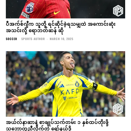
ပီအက်စ်ဂျီက သူတို့ ရင်ဆိုင်ခဲ့ရသမျှထဲ အကောင်းဆုံး
အသင်းလို့ ရောဘတ်ဆန် ဆို
SOCCER
SPORTS AUTHOR
-
MARCH 10, 2025
အယ်လ်နာဆာနဲ့ စာချုပ်သက်တမ်း ၁ နှစ်ထပ်တိုးဖို့
သဘောတူညီလိုက်တဲ့ ရော်နယ်ဒို