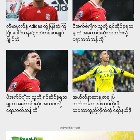
လီဗာပူးလ်နဲ့ Adidas တို့ ပြန်ဆုံကြ
ပီအက်စ်ဂျီက သူတို့ ရင်ဆိုင်ခဲ့ရသ
ပြီး ပေါင်သန်း(၃၀၀)တန် စာချုပ်
မျှထဲ အကောင်းဆုံး အသင်းလို့
ချုပ်ဆို
ရောဘတ်ဆန် ဆို
ပီအက်စ်ဂျီက သူတို့ ရင်ဆိုင်ခဲ့ရသ
အယ်လ်နာဆာနဲ့ စာချုပ်
မျှထဲ အကောင်းဆုံး အသင်းလို့
သက်တမ်း ၁ နှစ်ထပ်တိုးဖို့
ရောဘတ်ဆန် ဆို
သဘောတူညီလိုက်တဲ့ ရော်နယ်ဒို
Advertisment