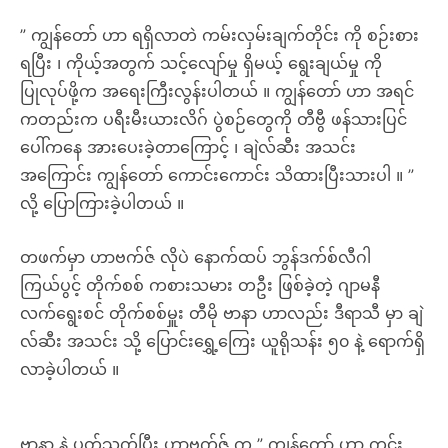
” ကျွန်တော် ဟာ ရရှိလာတဲ ကမ်းလှမ်းချက်တိုင်း ကို စဉ်းစား
ရပြီး ၊ ကိုယ့်အတွက် သင့်လျော်မှု ရှိမယ့် ရွေးချယ်မှု ကို
ပြုလုပ်ဖို့က အရေးကြီးလွန်းပါတယ် ။ ကျွန်တော် ဟာ အရင်
ကတည်းက ပရီးမီးယားလိဂ် ပွဲစဉ်တွေကို တီဗွီ ဖန်သားပြင်
ပေါ်ကနေ အားပေးခဲ့တာကြောင့် ၊ ချဲလ်ဆီး အသင်း
အကြောင်း ကျွန်တော် ကောင်းကောင်း သိထားပြီးသားပါ ။ ”
လို့ ပြောကြားခဲ့ပါတယ် ။
တဖက်မှာ ဟာဗက်ဇ် လိုပဲ နောက်ထပ် ဘွန်ဒက်စ်လီဂါ
ကြယ်ပွင့် တိုက်စစ် ကစားသမား တဦး ဖြစ်ခဲ့တဲ့ ဂျာမနီ
လက်ရွေးစင် တိုက်စစ်မှူး တီမို ဗာနာ ဟာလည်း ဒီရာသီ မှာ ချဲ
လ်ဆီး အသင်း သို့ ပြောင်းရွှေ့ကြေး ယူရိုသန်း ၅၀ နဲ့ ရောက်ရှိ
လာခဲ့ပါတယ် ။
ဗာနာ နဲ့ ပတ်သက်ပြီး ဟာဗက်ဇ် က ” ကျွန်တော် ဟာ ကွင်း