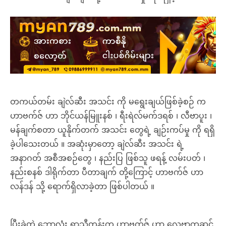
တကယ်တမ်း ချဲလ်ဆီး အသင်း ကို မရွေးချယ်ဖြစ်ခဲ့စဉ် က
ဟာဗက်ဇ် ဟာ ဘိုင်ယန်မြူးနစ် ၊ ရီးရဲလ်မက်ဒရစ် ၊ လီဗာပူး ၊
မန်ချက်စတာ ယူနိုက်တက် အသင်း တွေရဲ့ ချဉ်းကပ်မှု ကို ရရှိ
ခဲ့ပါသေးတယ် ။ အဆုံးမှာတော့ ချဲလ်ဆီး အသင်း ရဲ့
အနာဂတ် အစီအစဉ်တွေ ၊ နည်းပြ ဖြစ်သူ ဖရန့် လမ်းပတ် ၊
နည်းစနစ် ဒါရိုက်တာ ပီတာချက် တို့ကြောင့် ဟာဗက်ဇ် ဟာ
လန်ဒန် သို့ ရောက်ရှိလာခဲ့တာ ဖြစ်ပါတယ် ။
ပြီးခဲ့တဲ့ ဘောလုံး ရာသီတုန်းက ဟာဗက်ဇ် ဟာ လေဗာကူဆင်