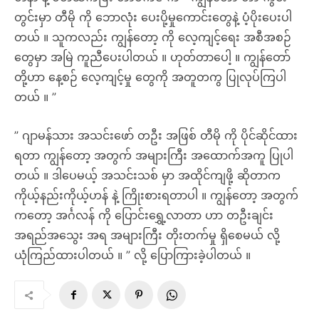
တွင်းမှာ တီမို ကို ဘောလုံး ပေးပို့မှုကောင်းတွေနဲ့ ပံ့ပိုးပေးပါ
တယ် ။ သူကလည်း ကျွန်တော့ ကို လေ့ကျင့်ရေး အစီအစဉ်
တွေမှာ အမြဲ ကူညီပေးပါတယ် ။ ဟုတ်တာပေါ့ ။ ကျွန်တော်
တို့ဟာ နေ့စဉ် လေ့ကျင့်မှု တွေကို အတူတကွ ပြုလုပ်ကြပါ
တယ် ။ ”
” ဂျာမန်သား အသင်းဖော် တဦး အဖြစ် တီမို ကို ပိုင်ဆိုင်ထား
ရတာ ကျွန်တော့ အတွက် အများကြီး အထောက်အကူ ပြုပါ
တယ် ။ ဒါပေမယ့် အသင်းသစ် မှာ အထိုင်ကျဖို့ ဆိုတာက
ကိုယ့်နည်းကိုယ့်ဟန် နဲ့ ကြိုးစားရတာပါ ။ ကျွန်တော့ အတွက်
ကတော့ အင်္ဂလန် ကို ပြောင်းရွှေ့လာတာ ဟာ တဦးချင်း
အရည်အသွေး အရ အများကြီး တိုးတက်မှု ရှိစေမယ် လို့
ယုံကြည်ထားပါတယ် ။ ” လို့ ပြောကြားခဲ့ပါတယ် ။