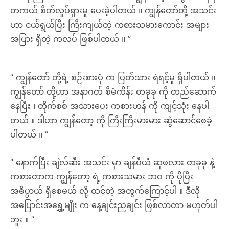
တကယ် စိတ်လှုပ်ရှားမှု ပေးခဲ့ပါတယ် ။ ကျွန်တော်တို့ အသင်း
ဟာ ငယ်ရွယ်ပြီး ကြီးကျယ်တဲ့ ကစားသမားကောင်း အများ
အပြား ရှိတဲ့ ကလပ် ဖြစ်ပါတယ် ။ ”
” ကျွန်တော် တို့ရဲ့ စဉ်းစားပုံ က ပြတ်သား ရဲရင့်မှု ရှိပါတယ် ။
ကျွန်တော် တို့ဟာ အနာဂတ် စီမံကိန်း တခုခု ကို တည်ဆောက်
နေပြီး ၊ တိုက်စစ် အသားပေး ကစားဟန် ကို ကျင့်သုံး နေပါ
တယ် ။ ဒါဟာ ကျွန်တော့ ကို ကြီးကြီးမားမား ဆွဲဆောင်စေခဲ့
ပါတယ် ။ ”
” နောက်ပြီး ချဲလ်ဆီး အသင်း မှာ ချန်ပီယံ ဆုဖလား တခုခု နဲ့
ကစားတာက ကျွန်တော့ ရဲ့ ကစားသမား ဘဝ ကို ပိုပြီး
အဓိပ္ပာယ် ရှိစေမယ် လို့ ထင်တဲ့ အတွက်ကြောင့်ပါ ။ ဒီလို
အပြောင်းအရွှေ့မျိုး က နေ့ချင်းညချင်း ဖြစ်လာတာ မဟုတ်ပါ
ဘူး ။ ”