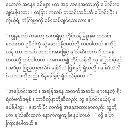
ယောက် အနေနဲ့ ခင်ဗျား ဟာ အခု အနေအထားကို ပြောင်းလဲ
ချင်ပါ့မလား ။ တခြား ကလပ် တသင်းသင်းဆီ ပြောင်းပြီး ၊
ကိုယ့်ရဲ့ ကံကြမ္မာကို စမ်းသပ်ချင်သေးလား ။ ”
” ကျွန်တော် ကတော့ လက်ရှိမှာ ဘိုင်ယန်မြူးနစ် တသင်း
လောက်ပဲ ရူဒီဂါကို ဆွဲဆောင်နိုင်မယ်လို့ ထင်ပါတယ် ။ ဘိုင်
ယန် ဟာ ကလပ် တသင်းအားဖြင့် ချဲလ်ဆီးထက် ပိုသာနေ
တယ်လို့ ထင်ပါတယ် ။ အကယ်၍ ဘိုင်ယန်ကို သူ ပြောင်းခဲ့ရင်
၊ အဲဒီမှာ ပြည်တွင်းလိဂ် ချန်ပီယံ ဖြစ်ခွင့် ရှိသလို ၊ ချန်ပီယံလိ
ဂ် ဖလားကိုလည်း စိန်ခေါ်ခွင့် ရှိပါလိမ့်မယ် ။ ”
” အပြောင်းအလဲ ၊ အခြေအနေ အတက်အဆင်း များနေတဲ့ ရီး
ရဲလ်မက်ဒရစ် ၊ ဘာစီလိုနာတို့ဆီလည်း သူ ပြောင်းမယ့်ပုံ မ
ပေါ်ပါဘူး ။ နောက်ပြီး လက်ရှိ အနေအထားမှာလည်း သူတို့
ဟာ ချဲလ်ဆီးထက် နောက်ကျကျန်နေပါတယ် ။ ” လို့ ပြော
ကြားခဲ့ပါတယ် ။