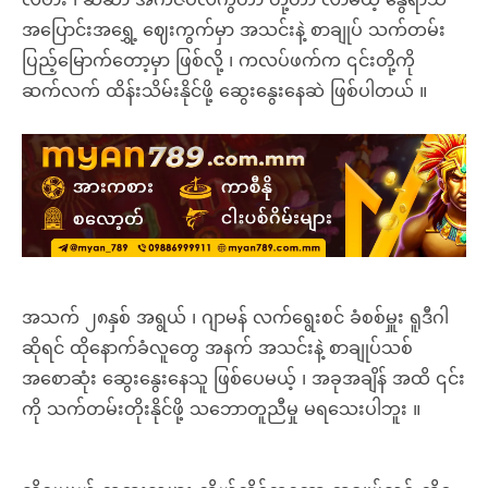
အပြောင်းအရွှေ့ ဈေးကွက်မှာ အသင်းနဲ့ စာချုပ် သက်တမ်း
ပြည့်မြောက်တော့မှာ ဖြစ်လို့ ၊ ကလပ်ဖက်က ၎င်းတို့ကို
ဆက်လက် ထိန်းသိမ်းနိုင်ဖို့ ဆွေးနွေးနေဆဲ ဖြစ်ပါတယ် ။
အသက် ၂၈နှစ် အရွယ် ၊ ဂျာမန် လက်ရွေးစင် ခံစစ်မှူး ရူဒီဂါ
ဆိုရင် ထိုနောက်ခံလူတွေ အနက် အသင်းနဲ့ စာချုပ်သစ်
အစောဆုံး ဆွေးနွေးနေသူ ဖြစ်ပေမယ့် ၊ အခုအချိန် အထိ ၎င်း
ကို သက်တမ်းတိုးနိုင်ဖို့ သဘောတူညီမှု မရသေးပါဘူး ။