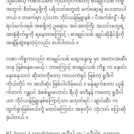
သို့ပေမယ့် ကစားသမား ကိုယ်တိုင်ကတော့ စာချုပ်သစ် ကိစ္စ
အတွက် စိတ်မပူဖို့ကို ပရိသတ်တွေထံ မက်ဆေ့ချ် ပေးထားပါ
တယ် ။ တဖက်မှာ ၎င်းဟာ ဘိုင်ယန်မြူးနစ် ၊ ပီအက်စ်ဂျီ ၊ ရီး
ရဲလ်မက်ဒရစ် အစရှိတဲ့ ဥရောပ အင်အားကြီး အသင်းတွေရဲ့
အာရုံစိုက်မှုကို ရနေတာကြောင့် ၊ စာချုပ်သစ် ချုပ်ဆိုနိုင်ဖို့ကို
အချိန်ဆွဲနေတဲ့ပုံလည်း ပေါ်ပါတယ် ။
လစာ ကိစ္စကလည်း စာချုပ်သစ် ဆွေးနွေးမှု မှာ အတားအဆီး
တခု ဖြစ်နေပေမယ့် ၊ ဘာကြောင့် စာချုပ်သစ် ကိစ္စ က နှောင်း
နှေးနေသလဲ ဆိုတာကိုတော့ ကာယကံရှင် ဖြစ်တဲ့ ရူဒီဂါ
ကိုယ်တိုင် က အသိဆုံး ဖြစ်ပါလိမ့်မယ် ။ မန်ချက်စတာ ယူနို
က်တက် ဂန္တဝင် ခံစစ်မှူးဟောင်း ရီယို ဖာဒီနန် ကတော့ ရူဒီဂါ
ဟာ ဘိုင်ယန်မြူးနစ်ကြောင့်သာ မဟုတ်ရင် ၊ ချဲလ်ဆီး က
ထွက်ခွာဖြစ်မယ်လို့ မထင်ကြောင်း အခုလိုပဲ သုံးသပ် ပြောဆို
ခဲ့ပါတယ် ။
BT Sport နဲ့ တွေ့ဆုံခဲ့ရာမှာ ဖာဒီနန် က ” ရူဒီဂါရဲ့ နေရာမှာ