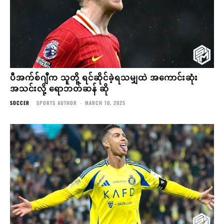
ပီအက်စ်ဂျီက သူတို့ ရင်ဆိုင်ခဲ့ရသမျှထဲ အကောင်းဆုံး
အသင်းလို့ ရောဘတ်ဆန် ဆို
SOCCER
SPORTS AUTHOR
-
MARCH 10, 2025