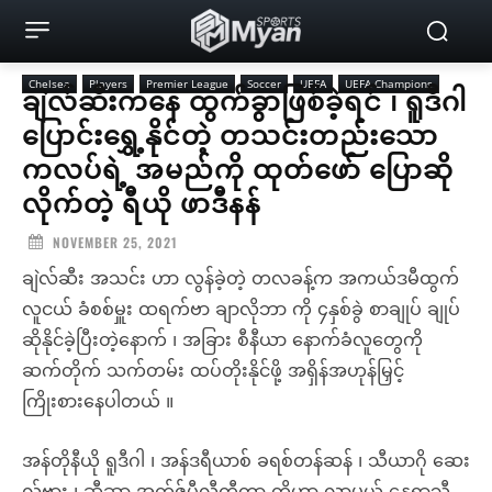
Chelsea
Players
Premier League
Soccer
UEFA
UEFA Champions
ချဲလ်ဆီးကနေ ထွက်ခွာဖြစ်ခဲ့ရင် ၊ ရူဒီဂါ
ပြောင်းရွှေ့နိုင်တဲ့ တသင်းတည်းသော
ကလပ်ရဲ့ အမည်ကို ထုတ်ဖော် ပြောဆို
လိုက်တဲ့ ရီယို ဖာဒီနန်
NOVEMBER 25, 2021
ချဲလ်ဆီး အသင်း ဟာ လွန်ခဲ့တဲ့ တလခန့်က အကယ်ဒမီထွက်
လူငယ် ခံစစ်မှူး ထရက်ဗာ ချာလိုဘာ ကို ၄နှစ်ခွဲ စာချုပ် ချုပ်
ဆိုနိုင်ခဲ့ပြီးတဲ့နောက် ၊ အခြား စီနီယာ နောက်ခံလူတွေကို
ဆက်တိုက် သက်တမ်း ထပ်တိုးနိုင်ဖို့ အရှိန်အဟုန်မြှင့်
ကြိုးစားနေပါတယ် ။
အန်တိုနီယို ရူဒီဂါ ၊ အန်ဒရီယာစ် ခရစ်တန်ဆန် ၊ သီယာဂို ဆေး
လ်ဗား ၊ ဆီဆာ အက်ဇ်ပီလီကွီတာ တို့ဟာ လာမယ့် နွေရာသီ