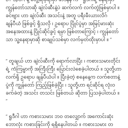
ကျွန်တော်သာဆို ချဲလ်ဆီးနဲ့ပဲ ဆက်လက် လက်တွဲဖြစ်မှာပါ ။
ခင်ဗျား ဟာ ချဲလ်ဆီး အသင်းနဲ့ အတူ ပရီးမီးယားလိဂ်
ချန်ပီယံ ဖြစ်ခွင့် ရှိသလို ၊ ဥရောပ ပြိုင်ပွဲမှာ အမြင့်မားဆုံး
အနေအထားနဲ့ ပြိုင်ဆိုင်ခွင့် ရမှာ ဖြစ်တာကြောင့် ၊ ကျွန်တော်
သာ သူ့နေရာမှာဆို စာချုပ်သစ်မှာ လက်မှတ်ထိုးမှာပါ ။ ”
” တူချယ် ဟာ ချဲလ်ဆီးကို ရောက်လာပြီး ၊ ကစားသမားတိုင်း
ရဲ့ ကံကြမ္မာကို အကြီးကြီး ပြောင်းလဲစေခဲ့ပါတယ် ။ သူတို့ဟာ
လက်ရှိ ဥရောပ ချန်ပီယံပါ ။ ပြီးခဲ့တဲ့ စနေနေ့က လက်စတာနဲ့
ပွဲကို ကျွန်တော် ကြည့်ဖြစ်ခဲ့ပြီး ၊ သူတို့ဟာ ရင်ဆိုင်ရ လုံးဝ
ခက်ခဲတဲ့ အသင်း တသင်း ဖြစ်တယ် ဆိုတာ ပြသခဲ့ပါတယ် ။
”
” ရူဒီဂါ ဟာ ကစားသမား ဘဝ တလျှောက် အကောင်းဆုံး
ဘောလုံး ကစားခြင်းကို ရရှိနေပါတယ် ။ ကစားသမား တ