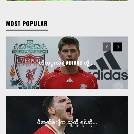
MOST POPULAR
လီဗာပူးလ်နဲ့ ADIDAS တို့ ...
ပီအက်စ်ဂျီက သူတို့ ရင်ဆို...