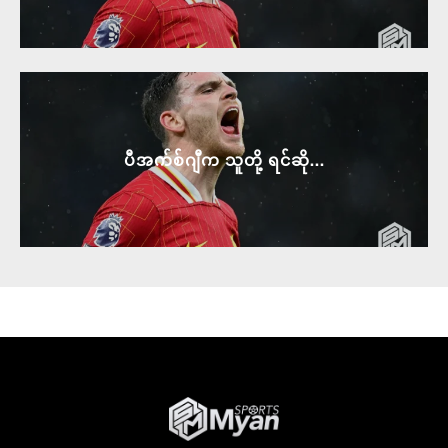
ပီအက်စ်ဂျီက သူတို့ ရင်ဆို...