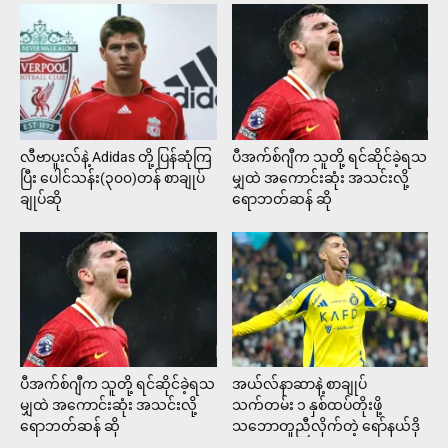
လီဗာပူးလ်နဲ့ Adidas တို့ ပြန်ဆုံကြ
ပီအက်စ်ဂျီက သူတို့ ရင်ဆိုင်ခဲ့ရသ
ပြီး ပေါင်သန်း(၃၀၀)တန် စာချုပ်
မျှထဲ အကောင်းဆုံး အသင်းလို့
ချုပ်ဆို
ရောဘတ်ဆန် ဆို
ပီအက်စ်ဂျီက သူတို့ ရင်ဆိုင်ခဲ့ရသ
အယ်လ်နာဆာနဲ့ စာချုပ်
မျှထဲ အကောင်းဆုံး အသင်းလို့
သက်တမ်း ၁ နှစ်ထပ်တိုးဖို့
ရောဘတ်ဆန် ဆို
သဘောတူညီလိုက်တဲ့ ရော်နယ်ဒို