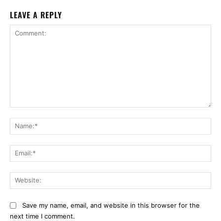
LEAVE A REPLY
Comment:
Na
Ema
Web
Save my name, email, and website in this browser for the
next time I comment.