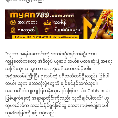
“သူဟာ အရမ်းကောင်းတဲ့ အသင်းပိုင်ရှင်တစ်ဦးလား၊
ကျွန်တော်ကတော့ အဲဒီလိုပဲ ယူဆပါတယ်။ ပထမဆုံးနဲ့ အရေး
အကြီးဆုံးက သူဟာ ဘောလုံးပရိသတ်တစ်ဦးပါ။
အစွဲအလမ်းကြီးပြီး ရူးသွပ်တဲ့ ပရိသတ်တစ်ဦးလည်း ဖြစ်ပါ
တယ်။ သူက ဘောလုံးပွဲတွေကို ချစ်ခင်နှစ်သက်သူပါ။
အသေးစိတ်ကျကျ မြတ်နိုးသူလည်းဖြစ်တယ်။ Cobham မှာ
ဖြစ်ပျက်နေတဲ့ အရာရာတိုင်းကိုလည်း သူသိချင်ပါတယ်” ဟု
တူဟယ်လ်က အသင်းပိုင်ရှင်ဖြစ်သူ အေဘရာမိုဗစ်ချ်အပေါ်
သူ၏အမြင်ကို ဖွင့်ဟခဲ့သည်။