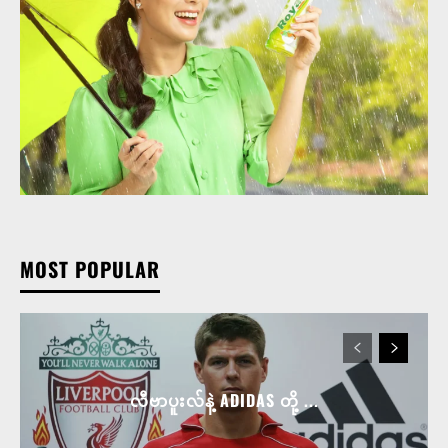
MOST POPULAR
လီဗာပူးလ်နဲ့ ADIDAS တို့ ...