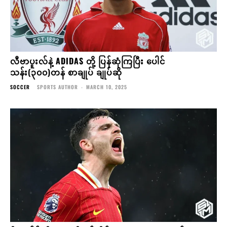
လီဗာပူးလ်နဲ့ ADIDAS တို့ ပြန်ဆုံကြပြီး ပေါင်
သန်း(၃၀၀)တန် စာချုပ် ချုပ်ဆို
SOCCER
SPORTS AUTHOR
-
MARCH 10, 2025