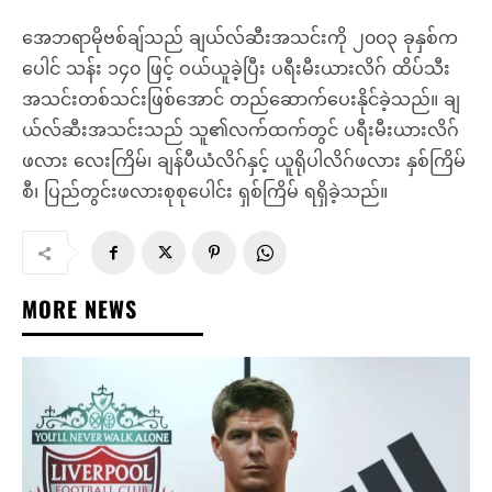
အေဘရာမိုဗစ်ချ်သည် ချယ်လ်ဆီးအသင်းကို ၂၀၀၃ ခုနှစ်က
ပေါင် သန်း ၁၄၀ ဖြင့် ဝယ်ယူခဲ့ပြီး ပရီးမီးယားလိဂ် ထိပ်သီး
အသင်းတစ်သင်းဖြစ်အောင် တည်ဆောက်ပေးနိုင်ခဲ့သည်။ ချ
ယ်လ်ဆီးအသင်းသည် သူ၏လက်ထက်တွင် ပရီးမီးယားလိဂ်
ဖလား လေးကြိမ်၊ ချန်ပီယံလိဂ်နှင့် ယူရိုပါလိဂ်ဖလား နှစ်ကြိမ်
စီ၊ ပြည်တွင်းဖလားစုစုပေါင်း ရှစ်ကြိမ် ရရှိခဲ့သည်။
MORE NEWS