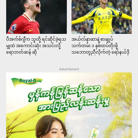
ပီအက်စ်ဂျီက သူတို့ ရင်ဆိုင်ခဲ့ရသ
အယ်လ်နာဆာနဲ့ စာချုပ်
မျှထဲ အကောင်းဆုံး အသင်းလို့
သက်တမ်း ၁ နှစ်ထပ်တိုးဖို့
ရောဘတ်ဆန် ဆို
သဘောတူညီလိုက်တဲ့ ရော်နယ်ဒို
Advertisment