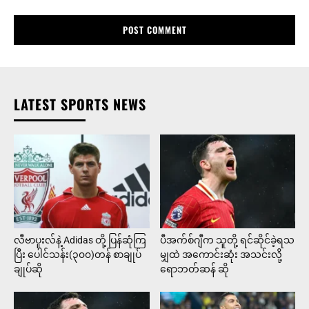
LATEST SPORTS NEWS
လီဗာပူးလ်နဲ့ Adidas တို့ ပြန်ဆုံကြ
ပီအက်စ်ဂျီက သူတို့ ရင်ဆိုင်ခဲ့ရသ
ပြီး ပေါင်သန်း(၃၀၀)တန် စာချုပ်
မျှထဲ အကောင်းဆုံး အသင်းလို့
ချုပ်ဆို
ရောဘတ်ဆန် ဆို