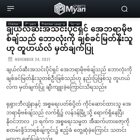
Chelsea
Players
Premier League
Soccer
ချယ်လ်ဆီးအသင်းပိုင်ရှင် အေဘရာမိုဗ
စ်ချ်သည် ဘောလုံးကို ချစ်ခင်မြတ်နိုးသူ
ဟု တူဟယ်လ် မှတ်ချက်ပြု
NOVEMBER 24, 2021
ချယ်လ်ဆီးအသင်းပိုင်ရှင် အေဘရာမိုဗစ်ချ်သည် ဘောလုံးကို
ချစ်ခင်မြတ်နိုးသူတစ်ဦးဖြစ်သည်ဟု နည်းပြဖြစ်သူ တူဟယ်
လ်က မှတ်ချက်ပြု ချီးကျူးခဲ့ကြောင်းသိရသည်။
ရုရှားဘီလျံနာနှင့် အစ္စရေးပတ်စ်ပို့တ် ကိုင်ဆောင်ထားသူ အေ
ဘရာမိုဗစ်ချ်သည် လက်ရှိ၌ လန်ဒန်မြို့သို့ ရောက်ရှိနေပြီး
နိုဝင်ဘာလ ၂၁ ရက်က အစ္စရေးသမ္မတ အီဆက်ဟားဇော့ကို
စတမ်းဖို့ဒ်ဘရစ်ချ်ကွင်း၌ ဧည့်ခံ တွေ့ဆုံခဲ့ကြောင်း သတင်း
များက ဖော်ပြခဲ့သည်။