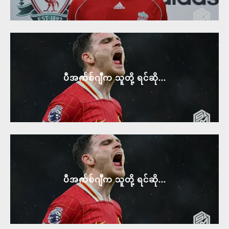
ပီအက်စ်ဂျီက သူတို့ ရင်ဆို...
ပီအက်စ်ဂျီက သူတို့ ရင်ဆို...