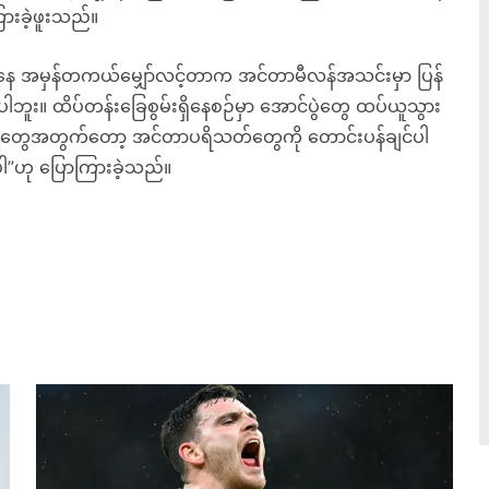
ကြားခဲ့ဖူးသည်။
ကနေ အမှန်တကယ်မျှော်လင့်တာက အင်တာမီလန်အသင်းမှာ ပြန်
ူး။ ထိပ်တန်းခြေစွမ်းရှိနေစဉ်မှာ အောင်ပွဲတွေ ထပ်ယူသွား
ှားတွေအတွက်တော့ အင်တာပရိသတ်တွေကို တောင်းပန်ချင်ပါ
ါ”ဟု ပြောကြားခဲ့သည်။