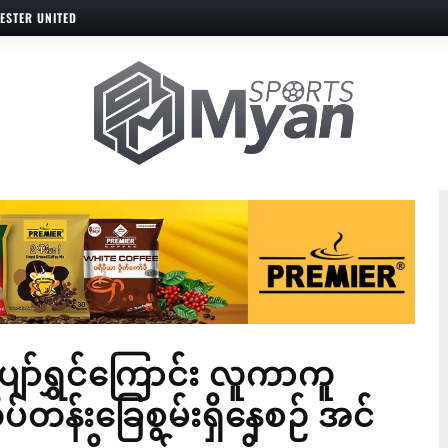
ESTER UNITED
ာ်ရွှင်ကြောင်း လူကာကူ
ိပ်တန်းခြေစွမ်းရှိနေစဉ် အင်