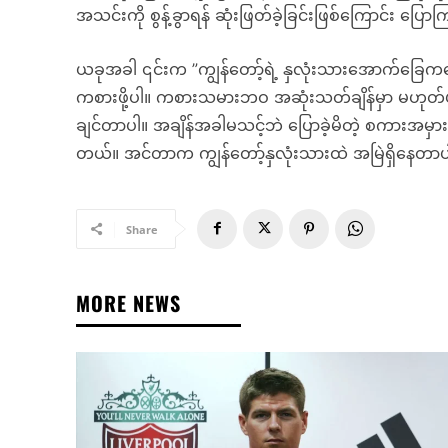
အသင်းကို စွန့်ခွာရန် ဆုံးဖြတ်ခဲ့ခြင်းဖြစ်ကြောင်း ပြော
ယခုအခါ ၎င်းက ”ကျွန်တော့်ရဲ့ နှလုံးသားအောက်ခြေ
ကစားဖို့ပါ။ ကစားသမားဘဝ အဆုံးသတ်ချိန်မှာ မဟုတ်ပါဘ
ချင်တာပါ။ အချိန်အခါမသင့်ဘဲ ပြောခဲ့မိတဲ့ စကားအမ
တယ်။ အင်တာက ကျွန်တော့်နှလုံးသားထဲ အမြဲရှိနေတာပ
Share
MORE NEWS