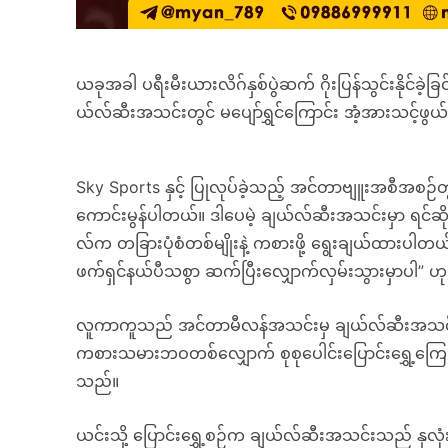
ယခုအခါ ပရီးမီးယားလိဂ်နှစ်ပွဲဆက် ဂိုးပြန်သွင်းနိုင်ခ
ယ်လ်ဆီးအသင်းတွင် မပျော်ရွှင်ကြောင်း အံ့အားသင့်ဖွယ်
Sky Sports နှင့် ပြုလုပ်ခဲ့သည့် အင်တာဗျူးအစီအစဉ်
ကောင်းမွန်ပါတယ်။ ဒါပေမဲ့ ချယ်လ်ဆီးအသင်းမှာ ရင်ဆိ
လ်က တခြားပုံစံတစ်မျိုးနဲ့ ကစားဖို့ ရွေးချယ်ထားပါတယ်။
ဖက်ရှင်နယ်ပီသစွာ ဆက်ပြီးလျှောက်လှမ်းသွားမှာပါ” ဟ
လူကာကူသည် အင်တာမီလန်အသင်းမှ ချယ်လ်ဆီးအသင်းသို့ ပေ
ကစားသမားဘဝတစ်လျှောက် စုစုပေါင်းပြောင်းရွှေ့ကြေ
သည်။
ယင်းသို့ ပြောင်းရွှေ့စဉ်က ချယ်လ်ဆီးအသင်းသည် နှလ