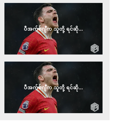
ပီအက်စ်ဂျီက သူတို့ ရင်ဆို...
ပီအက်စ်ဂျီက သူတို့ ရင်ဆို...