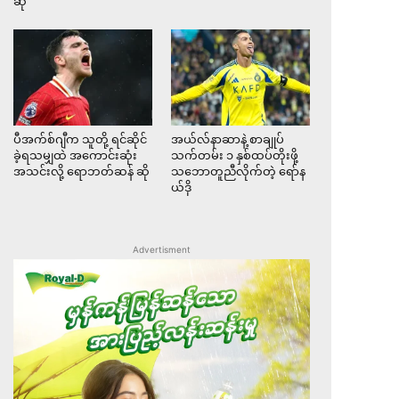
ဆို
ပီအက်စ်ဂျီက သူတို့ ရင်ဆိုင်
အယ်လ်နာဆာနဲ့ စာချုပ်
ခဲ့ရသမျှထဲ အကောင်းဆုံး
သက်တမ်း ၁ နှစ်ထပ်တိုးဖို့
အသင်းလို့ ရောဘတ်ဆန် ဆို
သဘောတူညီလိုက်တဲ့ ရော်န
ယ်ဒို
Advertisment