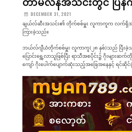
တာမီလန်အသင်းတွင် ပြန်
DECEMBER 31, 2021
ချယ်လ်ဆီးအသင်း၏ တိုက်စစ်မှူး လူကာကူက လက်ရှိအသင်
ကြားခဲ့သည်။
ဘယ်လ်ဂျီယံတိုက်စစ်မှူး လူကာကူ(၂၈ နှစ်)သည် ပြီးခ
ပြောင်းရွှေ့လာသူဖြစ်ပြီး ရာသီအစပိုင်း၌ ဂိုးများဆက်တ
ကျော် ဂိုးပေါက်ပျောက်ဆုံးသည့်အခြေအနေနှင့် ရင်ဆိုင်