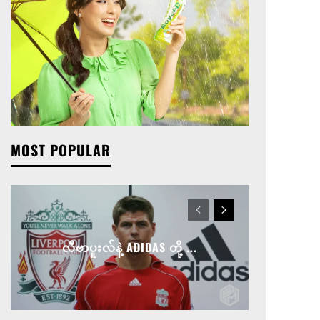
MOST POPULAR
လီဗာပူးလ်နဲ့ ADIDAS တို့ ...