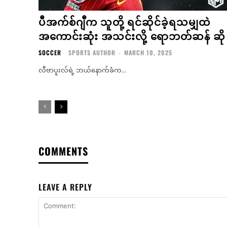
ပီအက်စ်ဂျီက သူတို့ ရင်ဆိုင်ခဲ့ရသမျှထဲ
အကောင်းဆုံး အသင်းလို့ ရောဘတ်ဆန် ဆို
SOCCER
SPORTS AUTHOR
-
MARCH 10, 2025
လီဗာပူးလ်ရဲ့ ဘယ်နောက်ခံက...
COMMENTS
LEAVE A REPLY