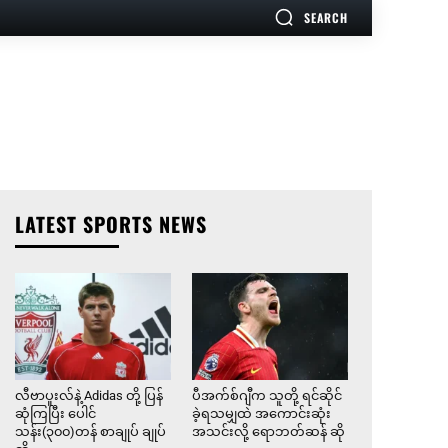
SEARCH
LATEST SPORTS NEWS
လီဗာပူးလ်နဲ့ Adidas တို့ ပြန်
ပီအက်စ်ဂျီက သူတို့ ရင်ဆိုင်
ဆုံကြပြီး ပေါင်
ခဲ့ရသမျှထဲ အကောင်းဆုံး
သန်း(၃၀၀)တန် စာချုပ် ချုပ်
အသင်းလို့ ရောဘတ်ဆန် ဆို