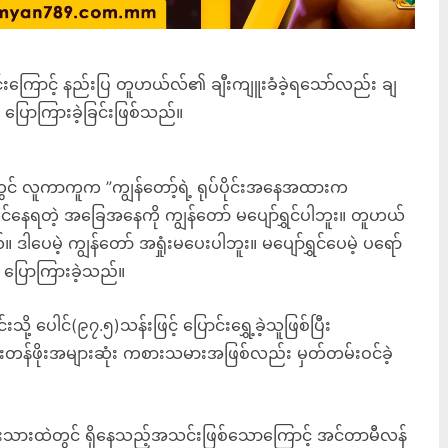
ဲ့ခြင်းကြောင့် နည်းပြ တူဟယ်လ်၏ ချီးကျူးခံခဲ့ရသော်လည်း ချ
 ပြောကြားခဲ့ခြင်းဖြစ်သည်။
တွင် လူကာကူက ”ကျွန်တော့်ရဲ့ ရုပ်ပိုင်းအနေအထားက
ုင်နေရတဲ့ အခြေအနေကို ကျွန်တော် မပျော်ရွှင်ပါဘူး။ တူဟယ်
 ဒါပေမဲ့ ကျွန်တော် အရှုံးမပေးပါဘူး။ မပျော်ရွှင်ပေမဲ့ ပရော်
ု ပြောကြားခဲ့သည်။
ါင်(၉၇.၅)သန်းဖြင့် ပြောင်းရွှေ့ခဲ့သူဖြစ်ပြီး
းတန်ဖိုးအများဆုံး ကစားသမားအဖြစ်လည်း မှတ်တမ်းဝင်ခဲ့
ုံးသားထဲတွင် ရှိနေသည့်အသင်းဖြစ်သောကြောင့် အင်တာမီလန်