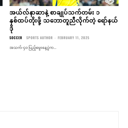
အယ်လ်နာဆာနဲ့ စာချုပ်သက်တမ်း ၁
နှစ်ထပ်တိုးဖို့ သဘောတူညီလိုက်တဲ့ ရော်နယ်
ဒို
SOCCER
SPORTS AUTHOR
-
FEBRUARY 11, 2025
အသက်-၄၀ ပြည့်မွေးနေ့ပွဲက...