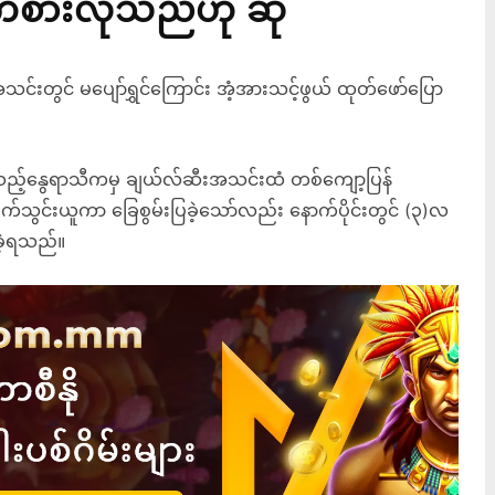
ကစားလိုသည်ဟု ဆို
းတွင် မပျော်ရွှင်ကြောင်း အံ့အားသင့်ဖွယ် ထုတ်ဖော်ပြော
ဲ့သည့်နွေရာသီကမှ ချယ်လ်ဆီးအသင်းထံ တစ်ကျော့ပြန်
ိုက်သွင်းယူကာ ခြေစွမ်းပြခဲ့သော်လည်း နောက်ပိုင်းတွင် (၃)လ
ခဲ့ရသည်။