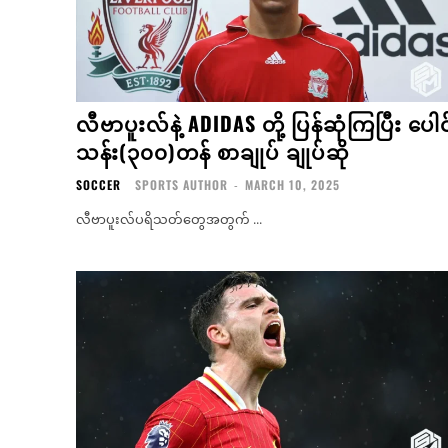
လီဗာပူးလ်နဲ့ ADIDAS တို့ ပြန်ဆုံကြပြီး ပေါင
သန်း(၃၀၀)တန် စာချုပ် ချုပ်ဆို
SOCCER
SPORTS AUTHOR
-
MARCH 10, 2025
လီဗာပူးလ်ပရိသတ်တွေအတွက် ...