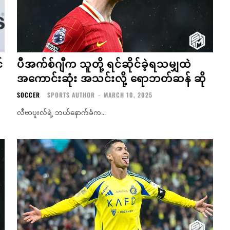
်
ပီအက်စ်ဂျီက သူတို့ ရင်ဆိုင်ခဲ့ရသမျှထဲ
အကောင်းဆုံး အသင်းလို့ ရောဘတ်ဆန် ဆို
SOCCER
SPORTS AUTHOR
-
MARCH 10, 2025
လီဗာပူးလ်ရဲ့ ဘယ်နောက်ခံက...