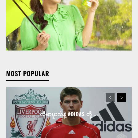
MOST POPULAR
လီဗာပူးလ်နဲ့ ADIDAS တို့ ...