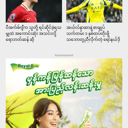
ပီအက်စ်ဂျီက သူတို့ ရင်ဆိုင်ခဲ့ရသ
အယ်လ်နာဆာနဲ့ စာချုပ်
မျှထဲ အကောင်းဆုံး အသင်းလို့
သက်တမ်း ၁ နှစ်ထပ်တိုးဖို့
ရောဘတ်ဆန် ဆို
သဘောတူညီလိုက်တဲ့ ရော်နယ်ဒို
Advertisment