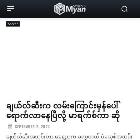
Soccer
ချယ်လ်ဆီးက လမ်းကြောင်းမှန်ပေါ်
ရောက်လာနေပြီလို့ မာရက်စ်ကာ ဆို
SEPTEMBER 2, 2024
ချယ်လ်ဆီးအသင်းဟာ မနေ့ညက ခရစ္စတယ် ပဲလေ့စ်အသင်း