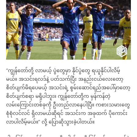
“ကျွန်တော်တို့ လာမယ့် ပွဲတွေမှာ နိုင်ပွဲတွေ ရယူနိုင်ပါလိမ့်
မယ်။ အသင်းရလဒ်နဲ့ ပတ်သက်ပြီး အနည်းငယ်လေးတော့
စိတ်ပျက်မိရပေမယ့် အသင်းရဲ့ စွမ်းဆောင်ရည်အပေါ်မှာတော့
စိတ်ပျက်စရာ မရှိပါဘူး။ ကျွန်တော်တို့က မှန်ကန်တဲ့
လမ်းကြောင်းတစ်ခုကို ဦးတည်လာနေပါပြီ။ ကစားသမားတွေ
စုံစုံလင်လင် ရှိလာမယ်ဆိုရင် အသင်းက အခုထက် ပိုကောင်း
လာပါလိမ့်မယ်။” လို့ ပြောဆိုသွားခဲ့ပါတယ်။