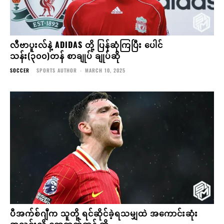
လီဗာပူးလ်နဲ့ ADIDAS တို့ ပြန်ဆုံကြပြီး ပေါင်
သန်း(၃၀၀)တန် စာချုပ် ချုပ်ဆို
SOCCER
SPORTS AUTHOR
-
MARCH 10, 2025
ပီအက်စ်ဂျီက သူတို့ ရင်ဆိုင်ခဲ့ရသမျှထဲ အကောင်းဆုံး
အသင်းလို့ ရောဘတ်ဆန် ဆို