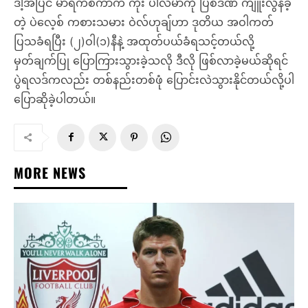
ဒါ့အပြင် မာရက်စ်ကာက ကိုး ပါလ်မာကို ပြစ်ဒဏ် ကျူးလွန်ခဲ့
တဲ့ ပဲလေ့စ် ကစားသမား ဝဲလ်ဟုချ်ဟာ ဒုတိယ အဝါကတ်
ပြသခံရပြီး (၂)ဝါ(၁)နီနဲ့ အထုတ်ပယ်ခံရသင့်တယ်လို့
မှတ်ချက်ပြု ပြောကြားသွားခဲ့သလို ဒီလို ဖြစ်လာခဲ့မယ်ဆိုရင်
ပွဲရလဒ်ကလည်း တစ်နည်းတစ်ဖုံ ပြောင်းလဲသွားနိုင်တယ်လို့ပါ
ပြောဆိုခဲ့ပါတယ်။
MORE NEWS