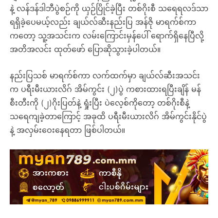
နဲ့ လန်ဒန်ဒါဘီပွဲစဉ်ကို ယှဉ်ပြိုင်ခဲ့ပြီး တစ်ဂိုးစီ သရေရလဒ်သာ
ရရှိခဲ့ပေမယ့်လည်း ချယ်လ်ဆီးနည်းပြ အန်ဇို မာရက်စ်ကာ
ကတော့ သူ့အသင်းက လမ်းကြောင်းမှန်ပေါ် ရောက်ရှိနေပြီလို့
အတိအလင်း ထုတ်ဖော် ပြောဆိုသွားခဲ့ပါတယ်။
နည်းပြသစ် မာရက်စ်ကာ လက်ထက်မှာ ချယ်လ်ဆီးအသင်း
က ပရီးမီးယားလိဂ် အိမ်ကွင်း (၂)ပွဲ ကစားထားရပြီးချိန် မန်
စီးတီးကို (၂)ဂိုးပြတ်နဲ့ ရှုံးပြီး ပဲလေ့စ်ကိုတော့ တစ်ဂိုးစီနဲ့
သရေကျခဲ့တာကြောင့် အခုထိ ပရီးမီးယားလိဂ် အိမ်ကွင်းနိုင်ပွဲ
နဲ့ အလှမ်းဝေးနေရတာ ဖြစ်ပါတယ်။