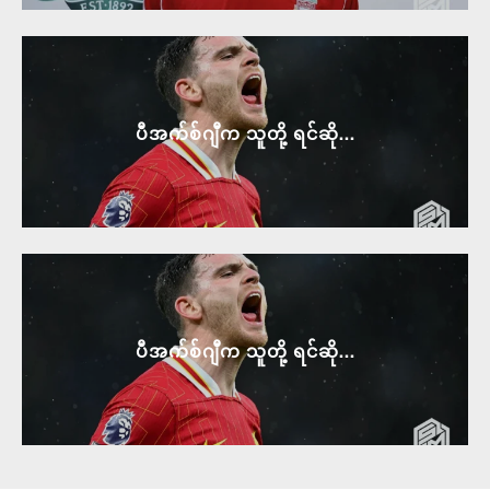
ပီအက်စ်ဂျီက သူတို့ ရင်ဆို...
ပီအက်စ်ဂျီက သူတို့ ရင်ဆို...