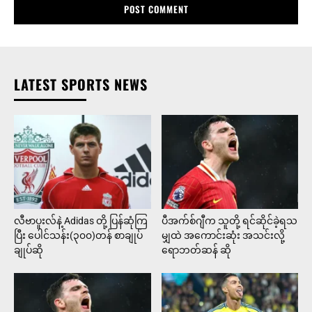
LATEST SPORTS NEWS
လီဗာပူးလ်နဲ့ Adidas တို့ ပြန်ဆုံကြ
ပီအက်စ်ဂျီက သူတို့ ရင်ဆိုင်ခဲ့ရသ
ပြီး ပေါင်သန်း(၃၀၀)တန် စာချုပ်
မျှထဲ အကောင်းဆုံး အသင်းလို့
ချုပ်ဆို
ရောဘတ်ဆန် ဆို