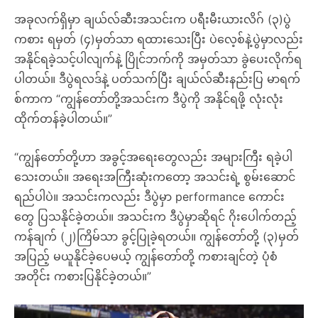
အခုလက်ရှိမှာ ချယ်လ်ဆီးအသင်းက ပရီးမီးယားလိဂ် (၃)ပွဲ
ကစား ရမှတ် (၄)မှတ်သာ ရထားသေးပြီး ပဲလေ့စ်နဲ့ပွဲမှာလည်း
အနိုင်ရခဲ့သင့်ပါလျက်နဲ့ ပြိုင်ဘက်ကို အမှတ်သာ ခွဲပေးလိုက်ရ
ပါတယ်။ ဒီပွဲရလဒ်နဲ့ ပတ်သက်ပြီး ချယ်လ်ဆီးနည်းပြ မာရက်
စ်ကာက “ကျွန်တော်တို့အသင်းက ဒီပွဲကို အနိုင်ရဖို့ လုံးလုံး
ထိုက်တန်ခဲ့ပါတယ်။”
“ကျွန်တော်တို့ဟာ အခွင့်အရေးတွေလည်း အများကြီး ရခဲ့ပါ
သေးတယ်။ အရေးအကြီးဆုံးကတော့ အသင်းရဲ့ စွမ်းဆောင်
ရည်ပါပဲ။ အသင်းကလည်း ဒီပွဲမှာ performance ကောင်း
တွေ ပြသနိုင်ခဲ့တယ်။ အသင်းက ဒီပွဲမှာဆိုရင် ဂိုးပေါက်တည့်
ကန်ချက် (၂)ကြိမ်သာ ခွင့်ပြုခဲ့ရတယ်။ ကျွန်တော်တို့ (၃)မှတ်
အပြည့် မယူနိုင်ခဲ့ပေမယ့် ကျွန်တော်တို့ ကစားချင်တဲ့ ပုံစံ
အတိုင်း ကစားပြနိုင်ခဲ့တယ်။”