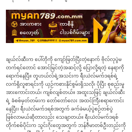
ချယ်လ်ဆီးက ပေါ်တိုကို ကျော်ဖြတ်ပြီးတဲ့နောက် ဗိုလ်လုပွဲမ
တက်ရင်တောင် အောင်မြင်တဲ့အဆင့်လို့ ပြောလို့ရတဲ့ နေရာကို
ရောက်နေပြီ။ တူဟယ်လ်ရဲ့အသင်းက ရီးယဲလ်မက်ဒရစ်ရဲ့
လက်ရှိလူစာရင်းကို ယှဉ်ကစားနိုင်စွမ်းရှိသလို၊ ပိုပြီး စုစည်းမှု
အားကောင်းတယ်၊ ကျစ်လျစ်တယ်။ အထူးသဖြင့် ချယ်လ်ဆီး
ရဲ့ ခံစစ်မှတ်တမ်းက တော်တော်လေး အထင်ကြီးစရာကောင်း
နေပြီး၊ ရီးယဲလ်မက်ဒရစ်အတွက် ခက်ခဲမယ့်ပွဲစဉ်တစ်ပွဲ
ဖြစ်လာမယ်ဆိုတာလည်း သေချာတယ်။ ရီးယဲလ်မက်ဒရစ်
တိုက်စစ်ပိုင်းက သွင်းဂိုးတွေအတွက် ဘန်ဇီမာတစ်ဦးတည်းကို