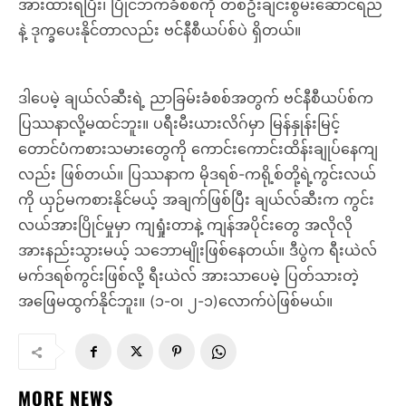
အားထားရပြီး၊ ပြိုင်ဘက်ခံစစ်ကို တစ်ဦးချင်းစွမ်းဆောင်ရည်
နဲ့ ဒုက္ခပေးနိုင်တာလည်း ဗင်နီစီယပ်စ်ပဲ ရှိတယ်။
ဒါပေမဲ့ ချယ်လ်ဆီးရဲ့ ညာခြမ်းခံစစ်အတွက် ဗင်နီစီယပ်စ်က
ပြဿနာလို့မထင်ဘူး။ ပရီးမီးယားလိဂ်မှာ မြန်နှုန်းမြင့်
တောင်ပံကစားသမားတွေကို ကောင်းကောင်းထိန်းချုပ်နေကျ
လည်း ဖြစ်တယ်။ ပြဿနာက မိုဒရစ်-ကရို့စ်တို့ရဲ့ကွင်းလယ်
ကို ယှဉ်မကစားနိုင်မယ့် အချက်ဖြစ်ပြီး ချယ်လ်ဆီးက ကွင်း
လယ်အားပြိုင်မှုမှာ ကျရှုံးတာနဲ့ ကျန်အပိုင်းတွေ အလိုလို
အားနည်းသွားမယ့် သဘောမျိုးဖြစ်နေတယ်။ ဒီပွဲက ရီးယဲလ်
မက်ဒရစ်ကွင်းဖြစ်လို့ ရီးယဲလ် အားသာပေမဲ့ ပြတ်သားတဲ့
အဖြေမထွက်နိုင်ဘူး။ (၁-၀၊ ၂-၁)လောက်ပဲဖြစ်မယ်။
MORE NEWS