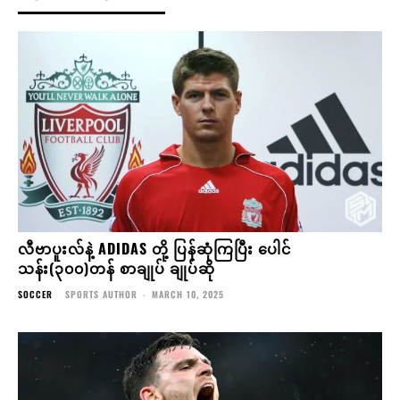
လီဗာပူးလ်နဲ့ ADIDAS တို့ ပြန်ဆုံကြပြီး ပေါင်
သန်း(၃၀၀)တန် စာချုပ် ချုပ်ဆို
SOCCER
SPORTS AUTHOR
-
MARCH 10, 2025