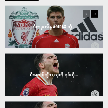
လီဗာပူးလ်နဲ့ ADIDAS တို့ ...
ပီအက်စ်ဂျီက သူတို့ ရင်ဆို...