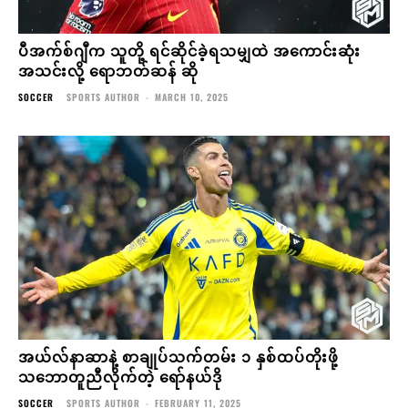
ပီအက်စ်ဂျီက သူတို့ ရင်ဆိုင်ခဲ့ရသမျှထဲ အကောင်းဆုံး
အသင်းလို့ ရောဘတ်ဆန် ဆို
SOCCER
SPORTS AUTHOR
-
MARCH 10, 2025
အယ်လ်နာဆာနဲ့ စာချုပ်သက်တမ်း ၁ နှစ်ထပ်တိုးဖို့
သဘောတူညီလိုက်တဲ့ ရော်နယ်ဒို
SOCCER
SPORTS AUTHOR
-
FEBRUARY 11, 2025