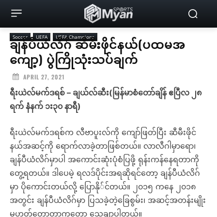
Soccer
UEFA
UEFA Champions
ချန်ပီယံလိဂ် ဆီမီးဖိုင်နယ်(ပထမအ
ကျော့) ပွဲကြိုသုံးသပ်ချက်
APRIL 27, 2021
ရီးယဲလ်မက်ဒရစ် – ချယ်လ်ဆီး(မြန်မာစံတော်ချိန် ဧပြီလ ၂၈
ရက် နံနက် ၁း၃၀ နာရီ)
ရီးယဲလ်မက်ဒရစ်က လီဗာပူးလ်ကို ကျော်ဖြတ်ပြီး ဆီမီးဖိုင်
နယ်အဆင့်ကို ရောက်လာခဲ့တာဖြစ်တယ်။ လာလီဂါမှာရော၊
ချန်ပီယံလိဂ်မှာပါ အကောင်းဆုံးပုံစံပြဖို့ ရုန်းကန်နေရတာကို
တွေ့ရတယ်။ ဒါပေမဲ့ ရလဒ်ပိုင်းအရဆိုရင်တော့ ချန်ပီယံလိဂ်
မှာ ပိုကောင်းတယ်လို့ ပြောနို်င်တယ်။ ၂၀၁၅ ကနေ ၂၀၁၈
အတွင်း ချန်ပီယံလိဂ်မှာ ပြသခဲ့တဲ့ခြေစွမ်း၊ အဆင့်အတန်းမျိုး
မဟုတ်တော့တာကတော့ သေချာပါတယ်။