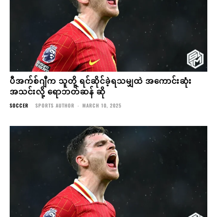
ပီအက်စ်ဂျီက သူတို့ ရင်ဆိုင်ခဲ့ရသမျှထဲ အကောင်းဆုံး
အသင်းလို့ ရောဘတ်ဆန် ဆို
SOCCER
SPORTS AUTHOR
-
MARCH 10, 2025