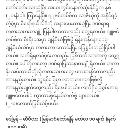
တော်တော်လေးညံ့ပြီး အဝေးကွင်းနောက်ဆုံးနိုင်ပွဲက နှစ်
(၂၀)နီးပါး ကြာနေပြီ။ ဂျူဗင်တပ်စ်က လာဇီယိုကို အနိုင်ရခဲ့
တဲ့ပွဲမှာ စီရော်နယ်လ်ဒိုကို အနားပေးထားခဲ့ပြီး ဒဏ်ရာရ
ကစားသမားတချို့ ပြန်ပါလာတာလည်း တွေ့ရတယ်။ ဂျူဗင်
တပ်စ်က စီးရီးအေမှာ ချန်ပီယံဖြစ်ဖို့ ရုန်းကန်နေရပေမဲ့
ချန်ပီယံလိဂ်မှာ ကစားတာ ကောင်းပြီး ခြေစွမ်းတည်ငြိမ်ပါ
တယ်။ လက်ရှိရလဒ်ပိုင်းကလည်း ပြန်တက်လာတာကို တွေ့ရ
တယ်။ ပေါ်တိုကတော့ ဒဏ်ရာပြဿနာတချို့ရှိတယ်။ မာကာ
နို၊ အမ်ဘာယီတို့လိုကစားသမားတွေ မကစားနိုင်တာလည်း
အားနည်းတယ်။ တူရင်မြေမှာ လာကစားရမှာဖြစ်လို့
အားနည်းချက်တွေလည်း ရှိနေပါတယ်။ လက်ရှိခြေစွမ်းအရ
ဂျူဗင်တပ်စ်ပဲ ကွာတားဖိုင်နယ်တက်ဖို့ များတယ်။
(၂-၀)လောက်ဖြစ်လိမ့်မယ်။
ဒေါ့မွန် – ဆီဗီလာ (မြန်မာစံတော်ချိန် မတ်လ ၁၀ ရက် နံနက်
၂း၃၀ နာရီ)