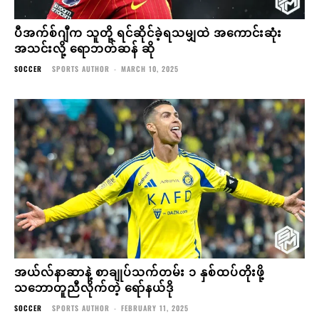
ပီအက်စ်ဂျီက သူတို့ ရင်ဆိုင်ခဲ့ရသမျှထဲ အကောင်းဆုံး
အသင်းလို့ ရောဘတ်ဆန် ဆို
SOCCER
SPORTS AUTHOR
-
MARCH 10, 2025
အယ်လ်နာဆာနဲ့ စာချုပ်သက်တမ်း ၁ နှစ်ထပ်တိုးဖို့
သဘောတူညီလိုက်တဲ့ ရော်နယ်ဒို
SOCCER
SPORTS AUTHOR
-
FEBRUARY 11, 2025