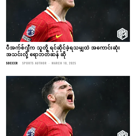
ပီအက်စ်ဂျီက သူတို့ ရင်ဆိုင်ခဲ့ရသမျှထဲ အကောင်းဆုံး
အသင်းလို့ ရောဘတ်ဆန် ဆို
SOCCER
SPORTS AUTHOR
-
MARCH 10, 2025