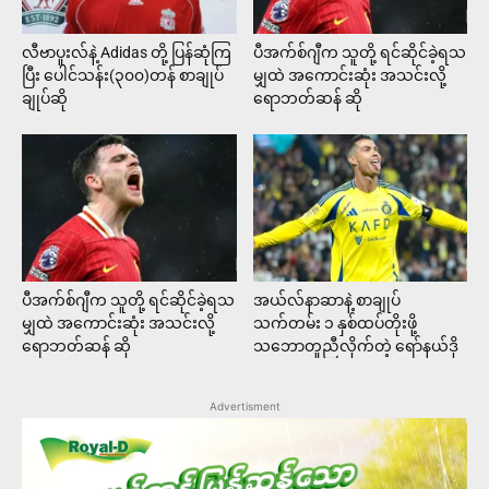
လီဗာပူးလ်နဲ့ Adidas တို့ ပြန်ဆုံကြ
ပီအက်စ်ဂျီက သူတို့ ရင်ဆိုင်ခဲ့ရသ
ပြီး ပေါင်သန်း(၃၀၀)တန် စာချုပ်
မျှထဲ အကောင်းဆုံး အသင်းလို့
ချုပ်ဆို
ရောဘတ်ဆန် ဆို
ပီအက်စ်ဂျီက သူတို့ ရင်ဆိုင်ခဲ့ရသ
အယ်လ်နာဆာနဲ့ စာချုပ်
မျှထဲ အကောင်းဆုံး အသင်းလို့
သက်တမ်း ၁ နှစ်ထပ်တိုးဖို့
ရောဘတ်ဆန် ဆို
သဘောတူညီလိုက်တဲ့ ရော်နယ်ဒို
Advertisment