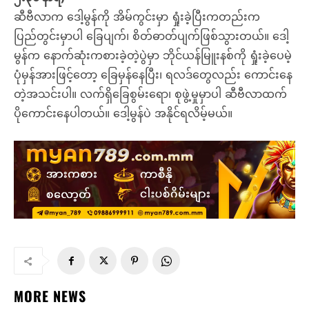
ဆီဗီလာက ဒေါ့မွန်ကို အိမ်ကွင်းမှာ ရှုံးခဲ့ပြီးကတည်းက
ပြည်တွင်းမှာပါ ခြေပျက်၊ စိတ်ဓာတ်ပျက်ဖြစ်သွားတယ်။ ဒေါ့
မွန်က နောက်ဆုံးကစားခဲ့တဲ့ပွဲမှာ ဘိုင်ယန်မြူးနစ်ကို ရှုံးခဲ့ပေမဲ့
ပုံမှန်အားဖြင့်တော့ ခြေမှန်နေပြီး၊ ရလဒ်တွေလည်း ကောင်းနေ
တဲ့အသင်းပါ။ လက်ရှိခြေစွမ်းရော၊ စုဖွဲ့မှုမှာပါ ဆီဗီလာထက်
ပိုကောင်းနေပါတယ်။ ဒေါ့မွန်ပဲ အနိုင်ရလိမ့်မယ်။
MORE NEWS