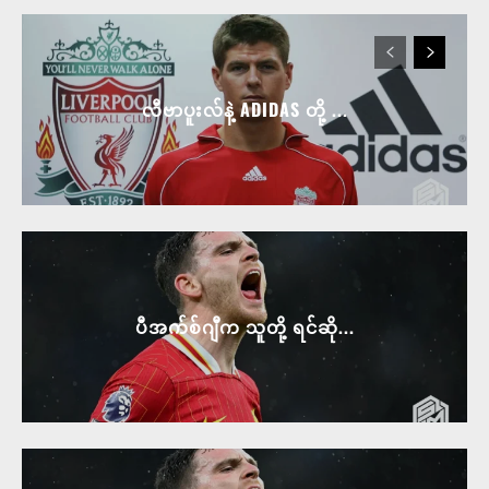
လီဗာပူးလ်နဲ့ ADIDAS တို့ ...
ပီအက်စ်ဂျီက သူတို့ ရင်ဆို...