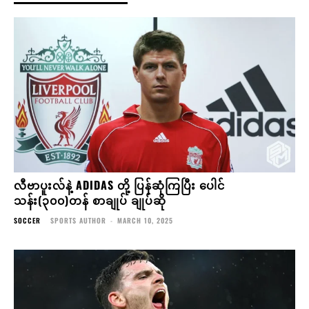
လီဗာပူးလ်နဲ့ ADIDAS တို့ ပြန်ဆုံကြပြီး ပေါင်
သန်း(၃၀၀)တန် စာချုပ် ချုပ်ဆို
SOCCER
SPORTS AUTHOR
-
MARCH 10, 2025