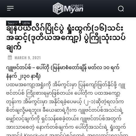
Soccer
UEFA
ချန်ပီယံလိဂ်ပြိုင်ပွဲ ရှုံးထွက်(၁၆)သင်း
အဆင့်(ဒုတိယအကျော့) ပွဲကြိုသုံးသပ်
ချက်
MARCH 9, 2021
ဂျူဗင်တပ်စ် – ပေါ်တို (မြန်မာစံတော်ချိန် မတ်လ ၁၀ ရက်
နံနက် ၂း၃၀ နာရီ)
ပထမအကျော့အရှုံးကို အိမ်ကွင်းမှာ ပြန်ကျော်ဖြတ်နိုင်ဖို့ ဂျူ
ဗင်တပ်စ် ကြိုးစားရမှာဖြစ်တယ်။ ပေါ်တိုက ပထအကျော့
တုန်းက အိမ်ကွင်းမှာ အနိုင်ရခဲ့ပေမယ့် (၂-၁)ဆိုတဲ့ရလဒ်က
စိတ်ချလို့မရဘူး။ ခီယေဆာရဲ့ဂိုးက ဂျူဗင်တပ်စ်အသင်းရဲ့
မျှော်လင့်ချက်ကို ရှင်သန်စေခဲ့တယ်။ ဂျူဗင်တပ်စ်အတွက်
အားသာစေတဲ့ နောက်တစ်ချက်က ပေါ်တိုအသင်းရဲ့ ရှုံးထွက်
အဆင့်နဲ့ Knock-out အဆင့်ပွဲစဉ်တွေရဲ့ အဝေးကွင်းရလဒ်က