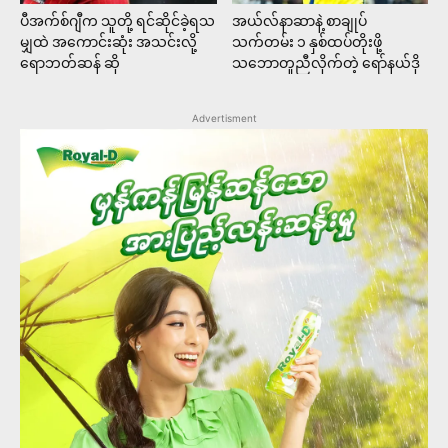
ပီအက်စ်ဂျီက သူတို့ ရင်ဆိုင်ခဲ့ရသ
အယ်လ်နာဆာနဲ့ စာချုပ်
မျှထဲ အကောင်းဆုံး အသင်းလို့
သက်တမ်း ၁ နှစ်ထပ်တိုးဖို့
ရောဘတ်ဆန် ဆို
သဘောတူညီလိုက်တဲ့ ရော်နယ်ဒို
Advertisment