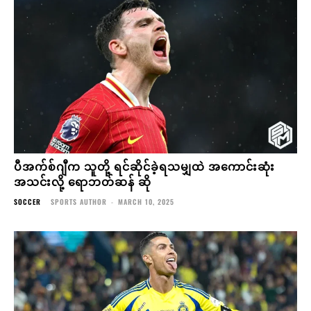
ပီအက်စ်ဂျီက သူတို့ ရင်ဆိုင်ခဲ့ရသမျှထဲ အကောင်းဆုံး
အသင်းလို့ ရောဘတ်ဆန် ဆို
SOCCER
SPORTS AUTHOR
-
MARCH 10, 2025