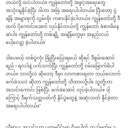
တယ်လို့ ထင်ပါတယ်။ ကျွန်တော်တို့ အခွင့်အရေးတွေ
အသုံးချနိုင်ခဲ့ပြီး ဒါဟာ အမြဲ အရေးပါပါတယ်။ ပြီးတော့ ပွဲ
ချိန် အများစုကို လွှမ်းမိုး ကစားနိုင်ခဲ့ပါတယ်။ ကျွန်တော်တို့ ဒီ
ထက် ပိုကောင်းအောင် လုပ်နိုင်တယ်လို့ ကျွန်တော် ခံစားမိနေ
ဆဲပါ။ ကျွန်တော်တို့ တစ်ချို့ အချိန်တွေမှာ အနည်းငယ်
ပေါ့လျော့ ခဲ့ပါတယ်။
ဒါပေမယ့် တစ်ပွဲလုံး ခြုံပြီးပြောရမယ် ဆိုရင် ဒီစွမ်းဆောင်
ရည် ၊ ရလဒ်နဲ့ ပက်သက်ပြီး ကျွန်တော်တို့ ဝမ်းမြောက်မိပါ
တယ်။ ဘာလို့လဲ ဆိုတော့ ဒီမှာ လာကစားရတာ ဘယ်လောက်
ခက်ခဲသလဲ ဆိုတာ ကျွန်တော်တို့ သိထားလို့ပါ။ သူတို့ဟာ
အသင်းကောင်း ဖြစ်ပြီး ခက်ခဲအောင် လုပ်ခဲ့ပါတယ်။ ဒါ့
ကြောင့် ဒီရက်သတ္တပတ်ကို နိုင်ပွဲတွေနဲ့ အဆုံးသတ် နိုင်ခဲ့တာ
အရေးပါပါတယ်။”
လီဗာပူး အသင်းဟာ ပထမပိုင်းမှာ ဂိုးပေါက် တည့်မတ်မှု ၃