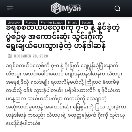
Liverpool
Players
Premier League
Result
Soccer
ခရစ်စတယ်ပဲလေ့စ်ကို ၇-၀ နဲ့ နိုင်ခဲ့တဲ့
ပွဲစဉ်မှ အကောင်းဆုံး သွင်းဂိုးကို
ရွေးချယ်ပေးသွားခဲ့တဲ့ ဟန်ဒါဆန်
DECEMBER 20, 2020
ခရစ်စတယ်ပဲလေ့စ်ကို ၇-၀ နဲ့ ဂိုးပြတ် ချေမှုန်းခဲ့ပြီးနောက်
လီဗာပူး အသင်းခေါင်းဆောင် ဂျော်ဒန်ဟန်ဒါဆန်က လီဗာပူး
အနေနဲ့ ဒီလို ရလဒ်မျိုး ရလာလိမ့်မယ်လို့ ကြိုတင် ခံစားမိခဲ့
တယ်လို့ ဝန်ခံ သွားခဲ့ပါတယ်။ ပရီးမီးယားလိဂ် ချန်ပီယံဟာ
မနေ့ညက ဆယ်ဟတ်ပက်မှာ တကယ့်ကို သေချာတဲ့
အဆုံးသတ်မှုတွေနဲ့ အကောင်းဆုံး ခြေစွမ်းကို ပြသ သွားခဲ့ကာ
ဟန်ဒါဆန် ကလည်း လီဗာပူးရဲ့ စတုတ္ထမြောက် ဂိုးကို သွင်းယူ
ပေးနိုင်ခဲ့ပါတယ်။