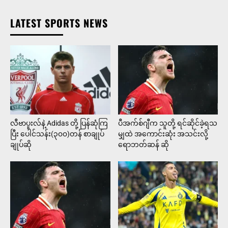
LATEST SPORTS NEWS
လီဗာပူးလ်နဲ့ Adidas တို့ ပြန်ဆုံကြ
ပီအက်စ်ဂျီက သူတို့ ရင်ဆိုင်ခဲ့ရသ
ပြီး ပေါင်သန်း(၃၀၀)တန် စာချုပ်
မျှထဲ အကောင်းဆုံး အသင်းလို့
ချုပ်ဆို
ရောဘတ်ဆန် ဆို