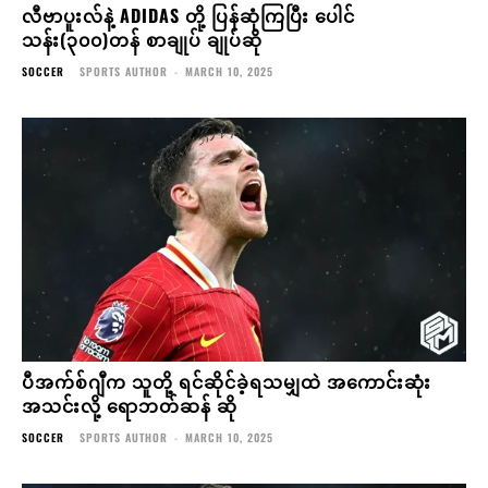
လီဗာပူးလ်နဲ့ ADIDAS တို့ ပြန်ဆုံကြပြီး ပေါင်
သန်း(၃၀၀)တန် စာချုပ် ချုပ်ဆို
SOCCER
SPORTS AUTHOR
-
MARCH 10, 2025
ပီအက်စ်ဂျီက သူတို့ ရင်ဆိုင်ခဲ့ရသမျှထဲ အကောင်းဆုံး
အသင်းလို့ ရောဘတ်ဆန် ဆို
SOCCER
SPORTS AUTHOR
-
MARCH 10, 2025