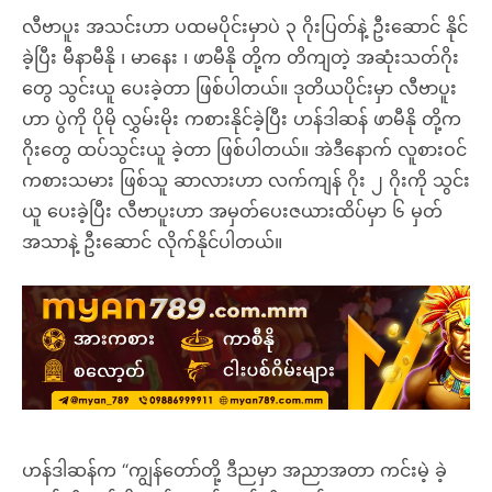
လီဗာပူး အသင်းဟာ ပထမပိုင်းမှာပဲ ၃ ဂိုးပြတ်နဲ့ ဦးဆောင် နိုင်
ခဲ့ပြီး မီနာမီနို ၊ မာနေး ၊ ဖာမီနို တို့က တိကျတဲ့ အဆုံးသတ်ဂိုး
တွေ သွင်းယူ ပေးခဲ့တာ ဖြစ်ပါတယ်။ ဒုတိယပိုင်းမှာ လီဗာပူး
ဟာ ပွဲကို ပိုမို လွှမ်းမိုး ကစားနိုင်ခဲ့ပြီး ဟန်ဒါဆန် ဖာမီနို တို့က
ဂိုးတွေ ထပ်သွင်းယူ ခဲ့တာ ဖြစ်ပါတယ်။ အဲဒီနောက် လူစားဝင်
ကစားသမား ဖြစ်သူ ဆာလားဟာ လက်ကျန် ဂိုး ၂ ဂိုးကို သွင်း
ယူ ပေးခဲ့ပြီး လီဗာပူးဟာ အမှတ်ပေးဇယားထိပ်မှာ ၆ မှတ်
အသာနဲ့ ဦးဆောင် လိုက်နိုင်ပါတယ်။
ဟန်ဒါဆန်က “ကျွန်တော်တို့ ဒီညမှာ အညာအတာ ကင်းမဲ့ ခဲ့