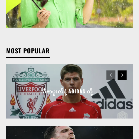
MOST POPULAR
လီဗာပူးလ်နဲ့ ADIDAS တို့ ...