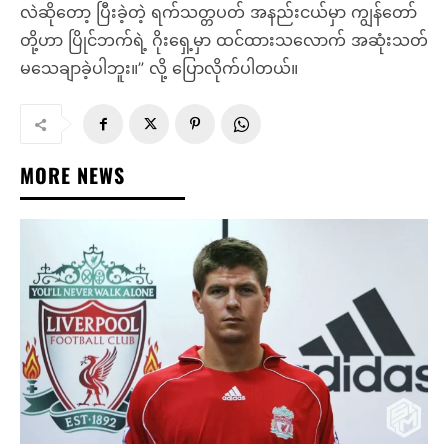
လဲဆိုတော့ ပြီးခဲ့တဲ့ ရက်သတ္တပတ် အနည်းငယ်မှာ ကျွန်တော်
တို့ဟာ ပြိုင်ဘက်ရဲ့ ဂိုးရှေ့မှာ ထင်ထားသလောက် အဆုံးသတ်
မသေချာခဲ့ပါဘူး။” လို့ ပြောလိုက်ပါတယ်။
MORE NEWS