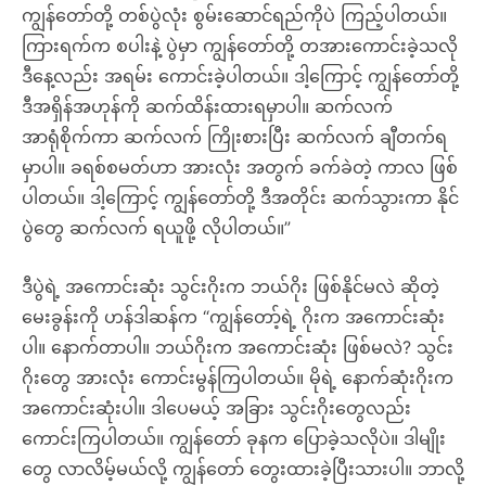
ကျွန်တော်တို့ တစ်ပွဲလုံး စွမ်းဆောင်ရည်ကိုပဲ ကြည့်ပါတယ်။
ကြားရက်က စပါးနဲ့ ပွဲမှာ ကျွန်တော်တို့ တအားကောင်းခဲ့သလို
ဒီနေ့လည်း အရမ်း ကောင်းခဲ့ပါတယ်။ ဒါ့ကြောင့် ကျွန်တော်တို့
ဒီအရှိန်အဟုန်ကို ဆက်ထိန်းထားရမှာပါ။ ဆက်လက်
အာရုံစိုက်ကာ ဆက်လက် ကြိုးစားပြီး ဆက်လက် ချီတက်ရ
မှာပါ။ ခရစ်စမတ်ဟာ အားလုံး အတွက် ခက်ခဲတဲ့ ကာလ ဖြစ်
ပါတယ်။ ဒါ့ကြောင့် ကျွန်တော်တို့ ဒီအတိုင်း ဆက်သွားကာ နိုင်
ပွဲတွေ ဆက်လက် ရယူဖို့ လိုပါတယ်။”
ဒီပွဲရဲ့ အကောင်းဆုံး သွင်းဂိုးက ဘယ်ဂိုး ဖြစ်နိုင်မလဲ ဆိုတဲ့
မေးခွန်းကို ဟန်ဒါဆန်က “ကျွန်တော့်ရဲ့ ဂိုးက အကောင်းဆုံး
ပါ။ နောက်တာပါ။ ဘယ်ဂိုးက အကောင်းဆုံး ဖြစ်မလဲ? သွင်း
ဂိုးတွေ အားလုံး ကောင်းမွန်ကြပါတယ်။ မိုရဲ့ နောက်ဆုံးဂိုးက
အကောင်းဆုံးပါ။ ဒါပေမယ့် အခြား သွင်းဂိုးတွေလည်း
ကောင်းကြပါတယ်။ ကျွန်တော် ခုနက ပြောခဲ့သလိုပဲ။ ဒါမျိုး
တွေ လာလိမ့်မယ်လို့ ကျွန်တော် တွေးထားခဲ့ပြီးသားပါ။ ဘာလို့