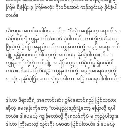
ကြိမ် ရှိခဲ့ပြီး ၃ ကြိမ်စလုံး ဂိုးဝင်အောင် ကန်သွင်းယူ နိုင်ခဲ့ပါ
တယ်။
လီဗာပူး အသင်းခေါင်းဆောင်က “ဒီလို အချိန်တွေ ရောက်လာ
လိမ့်မယ်လို့ ကျွန်တော် ခံစားမိ ခဲ့ပါတယ်။ ဘာလို့လဲဆိုတော့
ပြီးခဲ့တဲ့ ပွဲစဉ် အနည်းငယ်က ကျွန်တော်တို့ အခွင့်အရေး တစ်
ချို့ ရရှိခဲ့ပေမယ့် ဒါတွေကို အသုံးမချ နိုင်ခဲ့ပါဘူး။ ဒါဟာ
ကျွန်တော်တို့ကို တစ်ချို့ အချိန်တွေမှာ ထိခိုက်မှု ရှိစေခဲ့ပါ
တယ်။ ဒါပေမယ့် ဒီနေ့မှာ ကျွန်တော်တို့ အခွင့်အရေးတွေကို
အသုံးချ နိုင်ခဲ့ပြီး ဘောလုံးမှာ ဒါဟာ အမြဲ အရေးပါပါတယ်။”
ဒါဟာ ဒီရာသီရဲ့ အကောင်းဆုံး စွမ်းဆောင်ရည် ဖြစ်သလား
ဆိုတဲ့ မေးခွန်းကိုတော့ “တစ်နည်းနည်းနဲ့တော့ ပြောလို့ ရပါ
တယ်။ ဒါပေမယ့် ကျွန်တော်တို့ ဂိုးရလဒ်ကိုပဲ မကြည့်ပါဘူး။
ဒါဟာ ကြီးမားတဲ့ သွင်းဂိုး ပမာဏ ဖြစ်ပါတယ်။ ဒါပေမယ့်