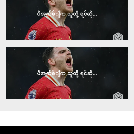
ပီအက်စ်ဂျီက သူတို့ ရင်ဆို...
ပီအက်စ်ဂျီက သူတို့ ရင်ဆို...