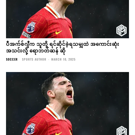
ပီအက်စ်ဂျီက သူတို့ ရင်ဆိုင်ခဲ့ရသမျှထဲ အကောင်းဆုံး
အသင်းလို့ ရောဘတ်ဆန် ဆို
SOCCER
SPORTS AUTHOR
-
MARCH 10, 2025