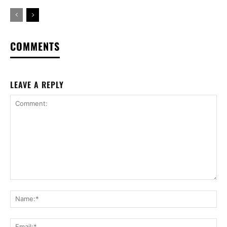
COMMENTS
LEAVE A REPLY
Comment:
Na
Ema