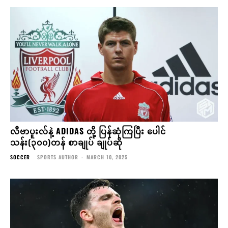
လီဗာပူးလ်နဲ့ ADIDAS တို့ ပြန်ဆုံကြပြီး ပေါင်
သန်း(၃၀၀)တန် စာချုပ် ချုပ်ဆို
SOCCER
SPORTS AUTHOR
-
MARCH 10, 2025