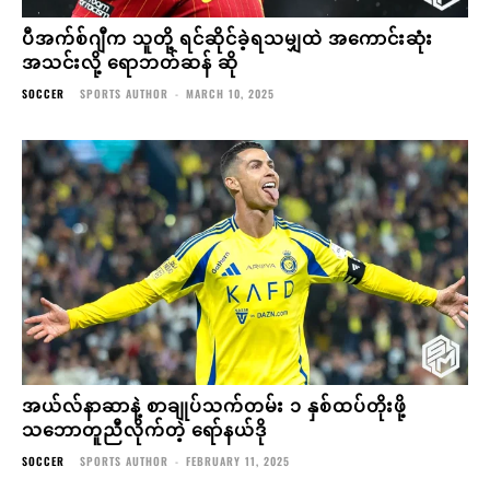
ပီအက်စ်ဂျီက သူတို့ ရင်ဆိုင်ခဲ့ရသမျှထဲ အကောင်းဆုံး
အသင်းလို့ ရောဘတ်ဆန် ဆို
SOCCER
SPORTS AUTHOR
-
MARCH 10, 2025
အယ်လ်နာဆာနဲ့ စာချုပ်သက်တမ်း ၁ နှစ်ထပ်တိုးဖို့
သဘောတူညီလိုက်တဲ့ ရော်နယ်ဒို
SOCCER
SPORTS AUTHOR
-
FEBRUARY 11, 2025