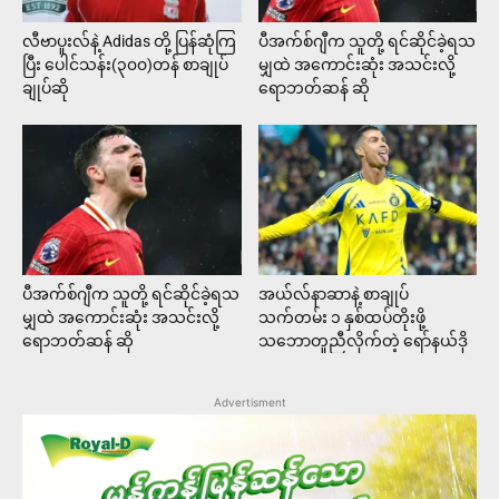
လီဗာပူးလ်နဲ့ Adidas တို့ ပြန်ဆုံကြ
ပီအက်စ်ဂျီက သူတို့ ရင်ဆိုင်ခဲ့ရသ
ပြီး ပေါင်သန်း(၃၀၀)တန် စာချုပ်
မျှထဲ အကောင်းဆုံး အသင်းလို့
ချုပ်ဆို
ရောဘတ်ဆန် ဆို
ပီအက်စ်ဂျီက သူတို့ ရင်ဆိုင်ခဲ့ရသ
အယ်လ်နာဆာနဲ့ စာချုပ်
မျှထဲ အကောင်းဆုံး အသင်းလို့
သက်တမ်း ၁ နှစ်ထပ်တိုးဖို့
ရောဘတ်ဆန် ဆို
သဘောတူညီလိုက်တဲ့ ရော်နယ်ဒို
Advertisment