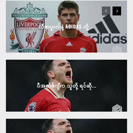
လီဗာပူးလ်နဲ့ ADIDAS တို့ ...
ပီအက်စ်ဂျီက သူတို့ ရင်ဆို...