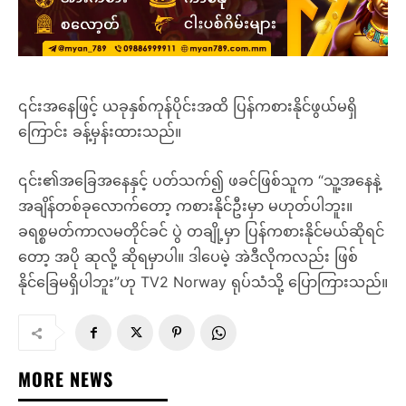
၎င်းအနေဖြင့် ယခုနှစ်ကုန်ပိုင်းအထိ ပြန်ကစားနိုင်ဖွယ်မရှိ
ကြောင်း ခန့်မှန်းထားသည်။
၎င်း၏အခြေအနေနှင့် ပတ်သက်၍ ဖခင်ဖြစ်သူက “သူ့အနေနဲ့
အချိန်တစ်ခုလောက်တော့ ကစားနိုင်ဦးမှာ မဟုတ်ပါဘူး။
ခရစ္စမတ်ကာလမတိုင်ခင် ပွဲ တချို့မှာ ပြန်ကစားနိုင်မယ်ဆိုရင်
တော့ အပို ဆုလို့ ဆိုရမှာပါ။ ဒါပေမဲ့ အဲဒီလိုကလည်း ဖြစ်
နိုင်ခြေမရှိပါဘူး”ဟု TV2 Norway ရုပ်သံသို့ ပြောကြားသည်။
MORE NEWS