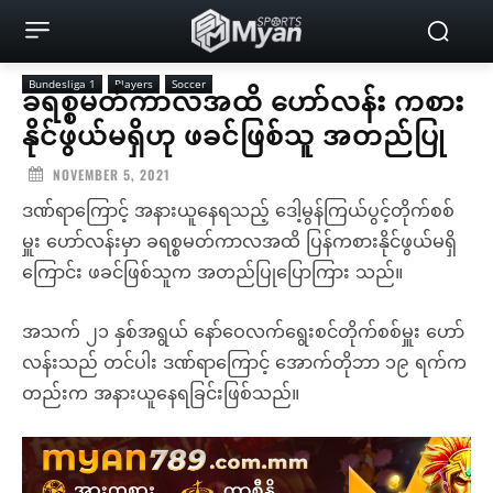
Bundesliga 1
Players
Soccer
ခရစ္စမတ်ကာလအထိ ဟော်လန်း ကစား
နိုင်ဖွယ်မရှိဟု ဖခင်ဖြစ်သူ အတည်ပြု
NOVEMBER 5, 2021
ဒဏ်ရာကြောင့် အနားယူနေရသည့် ဒေါ့မွန်ကြယ်ပွင့်တိုက်စစ်
မှူး ဟော်လန်းမှာ ခရစ္စမတ်ကာလအထိ ပြန်ကစားနိုင်ဖွယ်မရှိ
ကြောင်း ဖခင်ဖြစ်သူက အတည်ပြုပြောကြား သည်။
အသက် ၂၁ နှစ်အရွယ် နော်ဝေလက်ရွေးစင်တိုက်စစ်မှူး ဟော်
လန်းသည် တင်ပါး ဒဏ်ရာကြောင့် အောက်တိုဘာ ၁၉ ရက်က
တည်းက အနားယူနေရခြင်းဖြစ်သည်။