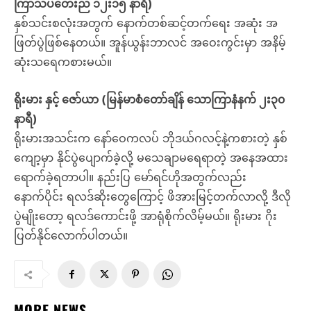
ကြာသပတေးည ၁၂း၁၅ နာရီ)
နှစ်သင်းစလုံးအတွက် နောက်တစ်ဆင့်တက်ရေး အဆုံး အ
ဖြတ်ပွဲဖြစ်နေတယ်။ အူန်ယွန်းဘာလင် အဝေးကွင်းမှာ အနိမ့်
ဆုံးသရေကစားမယ်။
ရိုးမား နှင့် ဇော်ယာ (မြန်မာစံတော်ချိန် သောကြာနံနက် ၂း၃၀
နာရီ)
ရိုးမားအသင်းက နော်ဝေကလပ် ဘိုဒယ်ဂလင့်နဲ့ကစားတဲ့ နှစ်
ကျော့မှာ နိုင်ပွဲပျောက်ခဲ့လို့ မသေချာမရေရာတဲ့ အနေအထား
ရောက်ခဲ့ရတာပါ။ နည်းပြ မော်ရင်ဟိုအတွက်လည်း
နောက်ပိုင်း ရလဒ်ဆိုးတွေကြောင့် ဖိအားမြင့်တက်လာလို့ ဒီလို
ပွဲမျိုးတော့ ရလဒ်ကောင်းဖို့ အာရုံစိုက်လိမ့်မယ်။ ရိုးမား ဂိုး
ပြတ်နိုင်လောက်ပါတယ်။
MORE NEWS