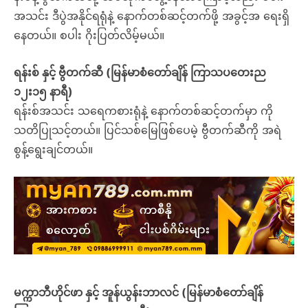
အသင်း ဒီပွဲအနိုင်ရရုံနဲ့ နောက်တစ်ဆင့်တက်ဖို့ အခွင့်အ ရေးရှိ
နေတယ်။ စပါး ဂိုးပြတ်လိမ့်မယ်။
ရန်းစ် နှင့် ဗွီတက်ဆီ (မြန်မာစံတော်ချိန် ကြာသပတေးည
၁၂း၁၅ နာရီ)
ရန်းစ်အသင်း သရေကစားရုံနဲ့ နောက်တစ်ဆင့်တက်မှာ ကို
သတိပြုသင့်တယ်။ ပြင်သစ်မြေဖြစ်ပေမဲ့ ဗွီတက်ဆီကို အရဲ
စွန့်ရွေးချင်တယ်။
မက္ကာဘီဟိုင်ဖာ နှင့် အူန်ယွန်းဘာလင် (မြန်မာစံတော်ချိန်