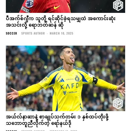
ပီအက်စ်ဂျီက သူတို့ ရင်ဆိုင်ခဲ့ရသမျှထဲ အကောင်းဆုံး
အသင်းလို့ ရောဘတ်ဆန် ဆို
SOCCER
SPORTS AUTHOR
-
MARCH 10, 2025
အယ်လ်နာဆာနဲ့ စာချုပ်သက်တမ်း ၁ နှစ်ထပ်တိုးဖို့
သဘောတူညီလိုက်တဲ့ ရော်နယ်ဒို