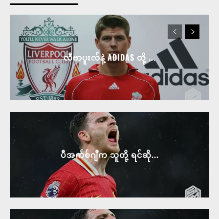
လီဗာပူးလ်နဲ့ ADIDAS တို့ ...
ပီအက်စ်ဂျီက သူတို့ ရင်ဆို...