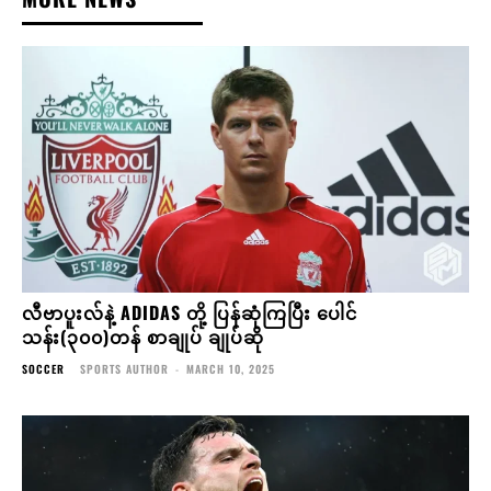
လီဗာပူးလ်နဲ့ ADIDAS တို့ ပြန်ဆုံကြပြီး ပေါင်
သန်း(၃၀၀)တန် စာချုပ် ချုပ်ဆို
SOCCER
SPORTS AUTHOR
-
MARCH 10, 2025