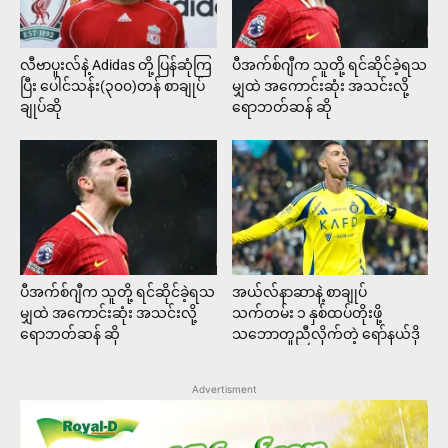
လီဗာပူးလ်နဲ့ Adidas တို့ ပြန်ဆုံကြ
ပီအက်စ်ဂျီက သူတို့ ရင်ဆိုင်ခဲ့ရသ
ပြီး ပေါင်သန်း(၃၀၀)တန် စာချုပ်
မျှထဲ အကောင်းဆုံး အသင်းလို့
ချုပ်ဆို
ရောဘတ်ဆန် ဆို
ပီအက်စ်ဂျီက သူတို့ ရင်ဆိုင်ခဲ့ရသ
အယ်လ်နာဆာနဲ့ စာချုပ်
မျှထဲ အကောင်းဆုံး အသင်းလို့
သက်တမ်း ၁ နှစ်ထပ်တိုးဖို့
ရောဘတ်ဆန် ဆို
သဘောတူညီလိုက်တဲ့ ရော်နယ်ဒို
Advertisment