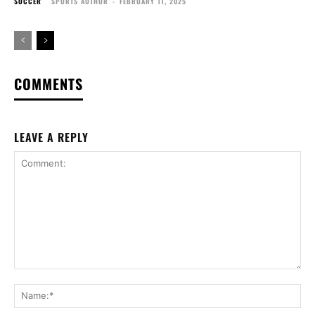
SOCCER
SPORTS AUTHOR
-
FEBRUARY 11, 2025
COMMENTS
LEAVE A REPLY
Comment:
Na