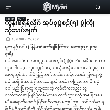
Soccer
UEFA
ကွန်းဖရန့်လိဂ် အုပ်စုပွဲစဉ်(၅) ပွဲကြို
သုံးသပ်ချက်
NOVEMBER 25, 2021
မူရာ နှင့် စပါး (မြန်မာစံတော်ချိန် ကြာသပတေးည ၁၂း၁၅
နာရီ)
စပါးအသင်းက အုပ်စုပွဲ အဝေးကွင်း(၂)ပွဲစလုံး အနိုင်မ ရထား
ဘူး။ ဒါပေမဲ့ အခုတွေ့ဆုံမယ့် ဆလိုဗေးနီးယားကလပ် မူရာက
အုပ်စုတွင်းမှာ အိမ်ဖြည့်သက်သက်အဆင့်လောက် ဖြစ်နေလို့
စပါးအဖို့ ဖိအားမရှိတာသေချာပါတယ်။ မကြာသေး မီကမှ
စပါးနည်းပြရာထူးရယူထားတဲ့ ကွန်တီကလည်း သူ့
လက်ထက်မှာ ပြိုင်ပွဲတစ်ပွဲကနေ ထွက်သွားရတဲ့ အခြေအနေ
မျိုးမရောက်အောင် ပြင်ဆင်လာမှာ မလွဲပါဘူး။ တစ်ဖက်မှာ ရ
န်းစ်နဲ့ ဗွီတက်ဆီတို့ ထိပ်တိုက်တွေ့နေတာကြောင့်လည်း စပါး