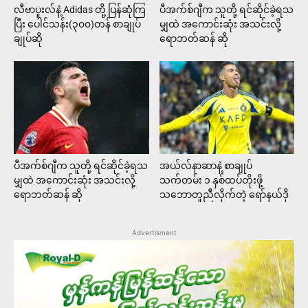
လီဗာပူးလ်နဲ့ Adidas တို့ ပြန်ဆုံကြ
ပီအက်စ်ဂျီက သူတို့ ရင်ဆိုင်ခဲ့ရသ
ပြီး ပေါင်သန်း(၃၀၀)တန် စာချုပ်
မျှထဲ အကောင်းဆုံး အသင်းလို့
ချုပ်ဆို
ရောဘတ်ဆန် ဆို
ပီအက်စ်ဂျီက သူတို့ ရင်ဆိုင်ခဲ့ရသ
အယ်လ်နာဆာနဲ့ စာချုပ်
မျှထဲ အကောင်းဆုံး အသင်းလို့
သက်တမ်း ၁ နှစ်ထပ်တိုးဖို့
ရောဘတ်ဆန် ဆို
သဘောတူညီလိုက်တဲ့ ရော်နယ်ဒို
Advertisment