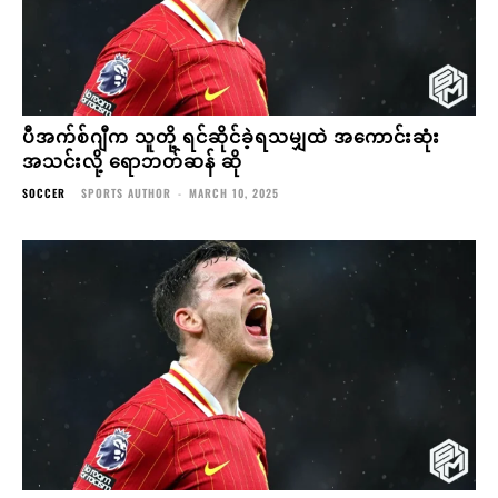
ပီအက်စ်ဂျီက သူတို့ ရင်ဆိုင်ခဲ့ရသမျှထဲ အကောင်းဆုံး
အသင်းလို့ ရောဘတ်ဆန် ဆို
SOCCER
SPORTS AUTHOR
-
MARCH 10, 2025