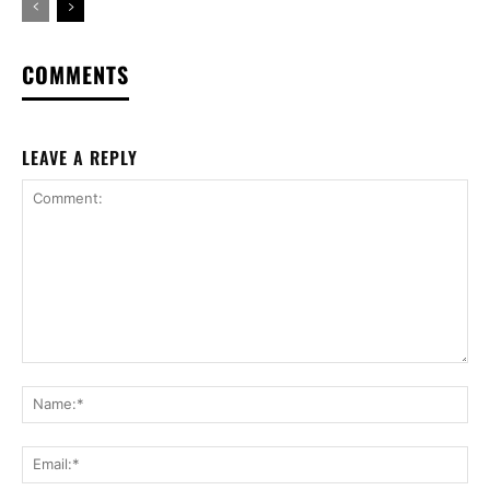
COMMENTS
LEAVE A REPLY
Comment:
Na
Ema