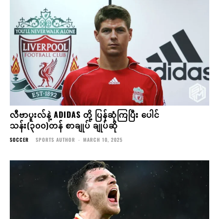
လီဗာပူးလ်နဲ့ ADIDAS တို့ ပြန်ဆုံကြပြီး ပေါင်
သန်း(၃၀၀)တန် စာချုပ် ချုပ်ဆို
SOCCER
SPORTS AUTHOR
-
MARCH 10, 2025