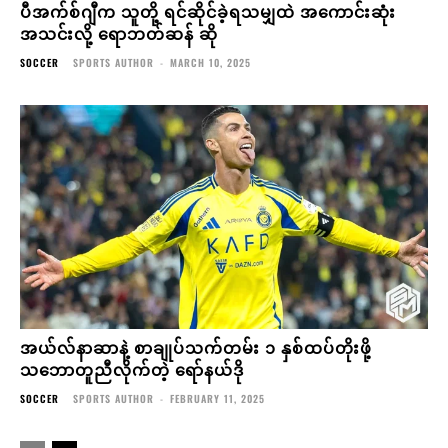
ပီအက်စ်ဂျီက သူတို့ ရင်ဆိုင်ခဲ့ရသမျှထဲ အကောင်းဆုံး
အသင်းလို့ ရောဘတ်ဆန် ဆို
SOCCER
SPORTS AUTHOR
-
MARCH 10, 2025
အယ်လ်နာဆာနဲ့ စာချုပ်သက်တမ်း ၁ နှစ်ထပ်တိုးဖို့
သဘောတူညီလိုက်တဲ့ ရော်နယ်ဒို
SOCCER
SPORTS AUTHOR
-
FEBRUARY 11, 2025