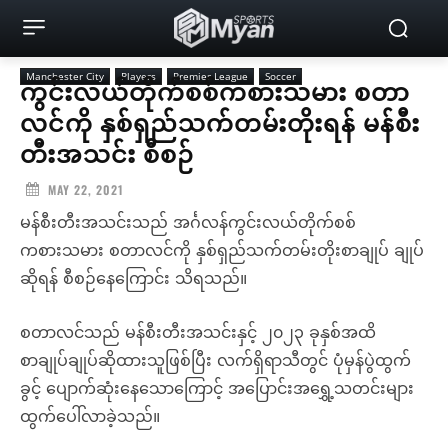
Manchester City
Players
Premier League
Soccer
ကွင်းလယ်တိုက်စစ်ကစားသမား စတာ
လင်ကို နှစ်ရှည်သက်တမ်းတိုးရန် မန်စီး
တီးအသင်း စီစဉ်
MAY 22, 2021
မန်စီးတီးအသင်းသည် အင်္ဂလန်ကွင်းလယ်တိုက်စစ်
ကစားသမား စတာလင်ကို နှစ်ရှည်သက်တမ်းတိုးစာချုပ် ချုပ်
ဆိုရန် စီစဉ်နေကြောင်း သိရသည်။
စတာလင်သည် မန်စီးတီးအသင်းနှင့် ၂၀၂၃ ခုနှစ်အထိ
စာချုပ်ချုပ်ဆိုထားသူဖြစ်ပြီး လက်ရှိရာသီတွင် ပုံမှန်ပွဲထွက်
ခွင့် ပျောက်ဆုံးနေသောကြောင့် အပြောင်းအရွှေ့သတင်းများ
ထွက်ပေါ်လာခဲ့သည်။