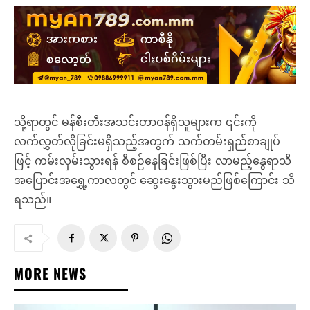
သို့ရာတွင် မန်စီးတီးအသင်းတာဝန်ရှိသူများက ၎င်းကို
လက်လွှတ်လိုခြင်းမရှိသည့်အတွက် သက်တမ်းရှည်စာချုပ်
ဖြင့် ကမ်းလှမ်းသွားရန် စီစဉ်နေခြင်းဖြစ်ပြီး လာမည့်နွေရာသီ
အပြောင်းအရွှေ့ကာလတွင် ဆွေးနွေးသွားမည်ဖြစ်ကြောင်း သိ
ရသည်။
MORE NEWS