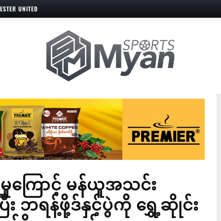
ESTER UNITED
ံရမှုကြောင့် မန်ယူအသင်း
ရန့်ဖို့ဒ်နှင့်ပွဲကို ရွှေ့ဆိုုင်း