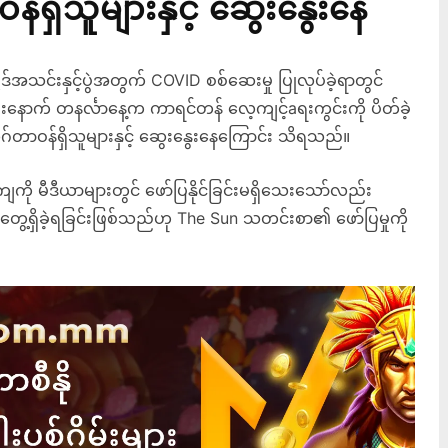
်ရှိသူများနှင့် ဆွေးနွေးနေ
်အသင်းနှင့်ပွဲအတွက် COVID စစ်ဆေးမှု ပြုလုပ်ခဲ့ရာတွင်
ြီးနောက် တနင်္လာနေ့က ကာရင်တန် လေ့ကျင့်aရးကွင်းကို ပိတ်ခဲ့
ယားလိဂ်တာဝန်ရှိသူများနှင့် ဆွေးနွေးနေကြောင်း သိရသည်။
 မီဒီယာများတွင် ဖော်ပြနိုင်ခြင်းမရှိသေးသော်လည်း
ေ့ရှိခဲ့ရခြင်းဖြစ်သည်ဟု The Sun သတင်းစာ၏ ဖော်ပြမှုကို