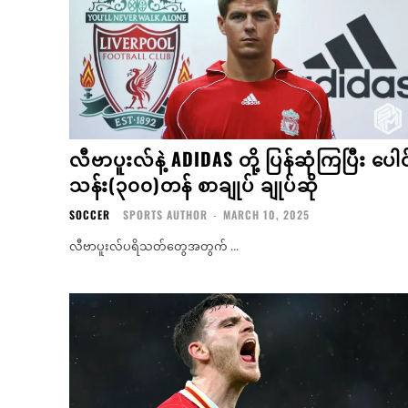
လီဗာပူးလ်နဲ့ ADIDAS တို့ ပြန်ဆုံကြပြီး ပေါင
သန်း(၃၀၀)တန် စာချုပ် ချုပ်ဆို
SOCCER
SPORTS AUTHOR
-
MARCH 10, 2025
လီဗာပူးလ်ပရိသတ်တွေအတွက် ...