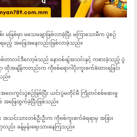
ဖြစ်၊ မဖြစ်မှာ မသေမချာဖြစ်လာခဲ့ပြီး မကြာသေးမီက ပွဲစဉ်
့ဆိုင်းရမည့် အခြေအနေလည်းဖြစ်လာခဲ့သည်။
ာလင်ဒီလော့ဖ်သည် နောဝစ်ချ်အသင်းနှင့် ကစားခဲ့သည့် ပွဲ
ရရာ ထိုအချိန်ကတည်းက ကိုဗစ်ရောဂါပိုးကူးစက်ခံထားရခြင်း
့သည်။
းကွင်းပွဲစဉ်ဖြစ်ပြီး ယင်းပွဲမတိုင်မီ ကြိုတင်စစ်ဆေးမှု
 အဖြေထွက်ခဲ့ပြီးဖြစ်သည်။
ွင်း အသင်းသားတစ်ဦးဦးက ကိုဗစ်ကူးစက်ခံရရာမှ အခြား
ည်ဟုလည်း ခန့်မှန်းရေးသားနေကြသည်။