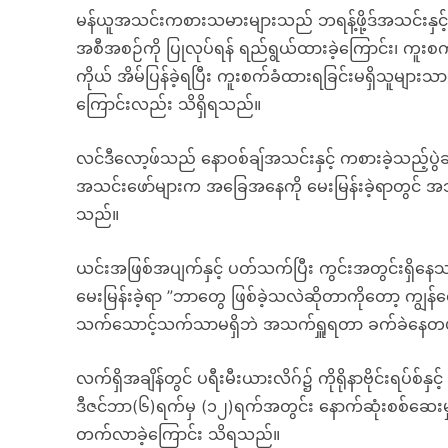
မန်ယူအသင်းကစားသမားများသည် ဘရန့်ဖို့ဒ်အသင်းနှင့် ပွ
အစီအစဉ်ကို ပြုလုပ်ရန် ရည်ရွယ်ထားခဲ့ကြောင်း၊ ကူးစက
ကိုယ် အိမ်ပြန်ခဲ့ရပြီး ကူးစက်ခံထားရခြင်းမရှိသူမျာ
ကြောင်းလည်း သိရှိရသည်။
လင်ဒီလော့ဖ်သည် နောဝစ်ချ်အသင်းနှင့် ကစားခဲ့သည့်ပွဲချိန
အသင်းဖော်များက အခြေအနေကို မေးမြန်းခဲ့ရာတွင် အသ
သည်။
ယင်းအဖြစ်အပျက်နှင့် ပတ်သက်ပြီး ကွင်းအတွင်းရှိန
မေးမြန်းခဲ့ရာ ”ဘာတွေ ဖြစ်ခဲ့သလဲဆိုတာကိုတော့ ကျွန
သက်သောင့်သက်သာမရှိဘဲ အသက်ရှူရတာ ခက်ခဲနေတယ်လ
လက်ရှိအချိန်တွင် ပရီးမီးယားလိဂ်၌ ကိုရိုနာဗိုင်းရပ်စ်
ဒီဇင်ဘာ(၆)ရက်မှ (၁၂)ရက်အတွင်း နောက်ဆုံးစစ်ဆေးမှ
တက်လာခဲ့ကြောင်း သိရသည်။