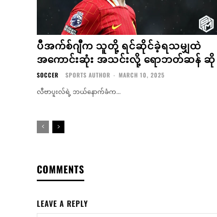
ပီအက်စ်ဂျီက သူတို့ ရင်ဆိုင်ခဲ့ရသမျှထဲ
အကောင်းဆုံး အသင်းလို့ ရောဘတ်ဆန် ဆို
SOCCER
SPORTS AUTHOR
-
MARCH 10, 2025
လီဗာပူးလ်ရဲ့ ဘယ်နောက်ခံက...
COMMENTS
LEAVE A REPLY