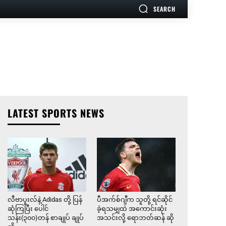
SEARCH
LATEST SPORTS NEWS
လီဗာပူးလ်နဲ့ Adidas တို့ ပြန်
ပီအက်စ်ဂျီက သူတို့ ရင်ဆိုင်
ဆုံကြပြီး ပေါင်
ခဲ့ရသမျှထဲ အကောင်းဆုံး
သန်း(၃၀၀)တန် စာချုပ် ချုပ်
အသင်းလို့ ရောဘတ်ဆန် ဆို