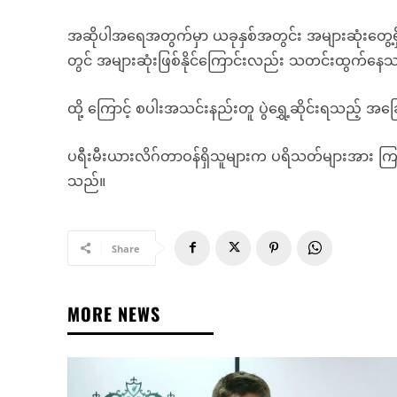
အဆိုပါအရေအတွက်မှာ ယခုနှစ်အတွင်း အများဆုံးတွေ့ရှိမှ
တွင် အများဆုံးဖြစ်နိုင်ကြောင်းလည်း သတင်းထွက်နေ
ထို့ ကြောင့် စပါးအသင်းနည်းတူ ပွဲရွှေ့ဆိုင်းရသည့် 
ပရီးမီးယားလိဂ်တာဝန်ရှိသူများက ပရိသတ်များအား ကြ
သည်။
Share
MORE NEWS