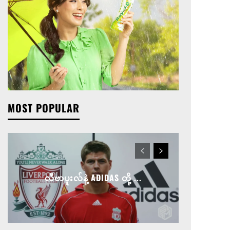
MOST POPULAR
လီဗာပူးလ်နဲ့ ADIDAS တို့ ...