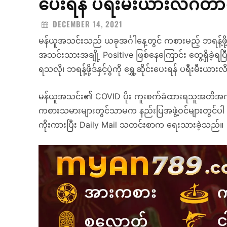
ပေးရန် ပရီးမီးယားလိဂ်တာဝန
DECEMBER 14, 2021
မန်ယူအသင်းသည် ယခုအင်္ဂါနေ့တွင် ကစားမည့် ဘရန့်ဖို့ဒ
အသင်းသားအချို့ Positive ဖြစ်နေကြောင်း တွေ့ရှိခဲ့ရပ
ရသလို၊ ဘရန့်ဖို့ဒ်နှင့်ပွဲကို ရွှေ့ဆိုင်းပေးရန် ပရီးမီး
မန်ယူအသင်း၏ COVID ပိုး ကူးစက်ခံထားရသူအတိအကျကို
ကစားသမားများတွင်သာမက နည်းပြအဖွဲ့ဝင်များတွင်ပါ တွ
ကိုးကားပြီး Daily Mail သတင်းစာက ရေးသားခဲ့သည်။