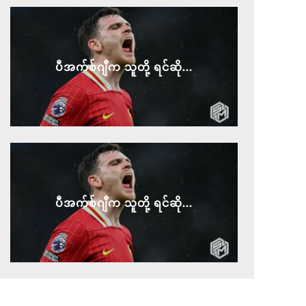
ပီအက်စ်ဂျီက သူတို့ ရင်ဆို...
ပီအက်စ်ဂျီက သူတို့ ရင်ဆို...