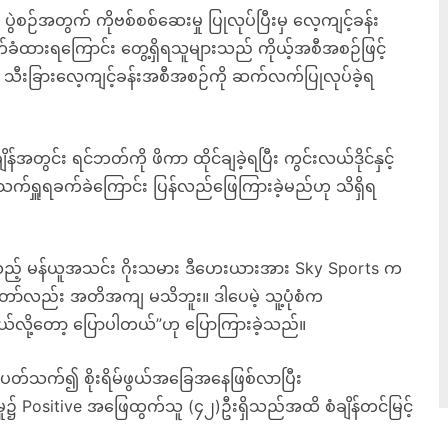
ဲစဉ်အတွက် ကိုဗစ်စစ်ဆေးမှု ပြုလုပ်ပြီးမှ လေ့ကျင့်ခန်း
်ခံထားရကြောင်း တွေ့ရှိရသူများသည် ကိုယ့်အစီအစဉ်ဖြင့်
းသာ သီးခြားလေ့ကျင့်ခန်းအစီအစဉ်ကို ဆက်လက်ပြုလုပ်ခဲ့ရ
်အတွင်း ရင်ဘတ်ကို ဖိကာ ထိုင်ချခဲ့ရပြီး ကွင်းလယ်ဒိုင်နှင့်
က်ရှူရခက်ခဲကြောင်း ပြန်လည်ဖြေကြားခဲ့မည်ဟု သိရှိရ
ေသည့် မန်ယူအသင်း ဂိုးသမား ဒီဟေးယားအား Sky Sports က
်တော်လည်း အတိအကျ မသိဘူး။ ဒါပေမဲ့ သူ့ပုံစံက
ို့တော့ ပြောပါတယ်”ဟု ပြောကြားခဲ့သည်။
နှင့် ပတ်သက်၍ စိုးရိမ်ဖွယ်အခြေအနေဖြစ်လာပြီး
ု၌ Positive အဖြေထွက်သူ (၄၂)ဦးရှိသည်အထိ စံချိန်တင်မြင့်