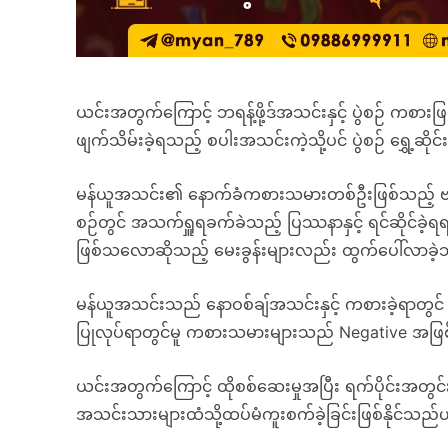
ယင်းအတွက်ကြောင့် ဘရန့်ဖို့ဒ်အသင်းနှင့် ပွဲစဉ် ကစား
ဖျက်သိမ်းခဲ့ရသည့် စပါးအသင်းကဲ့သို့ပင် ပွဲစဉ် ရွှေ
မန်ယူအသင်း၏ နောက်ခံကစားသမားတစ်ဦးဖြစ်သည့် ဗစ်တ
စဉ်တွင် အသက်ရှူရခက်ခဲသည့် ပြဿနာနှင့် ရင်ဆိုင်ခဲ့
ဖြစ်သလောဆိုသည့် မေးခွန်းများလည်း ထွက်ပေါ်လာခဲ
မန်ယူအသင်းသည် နောဝစ်ချ်အသင်းနှင့် ကစားခဲ့ရာတွင် အဝေ
ပြုလုပ်ရာတွင်မူ ကစားသမားများသည် Negative အဖြစ်
ယင်းအတွက်ကြောင့် ထိုစစ်ဆေးမှုအပြီး ရက်ပိုင်းအတ
အသင်းသားများထံသို့ထပ်မံကူးစက်ခဲ့ခြင်းဖြစ်နိုင်သ