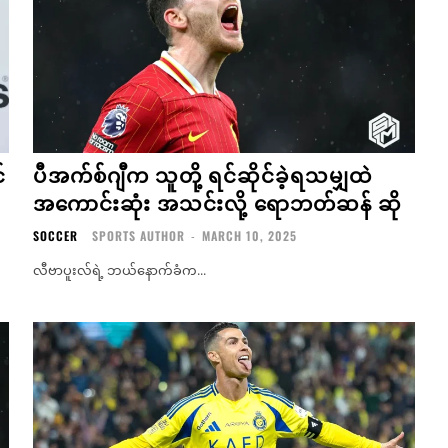
်
ပီအက်စ်ဂျီက သူတို့ ရင်ဆိုင်ခဲ့ရသမျှထဲ
အကောင်းဆုံး အသင်းလို့ ရောဘတ်ဆန် ဆို
SOCCER
SPORTS AUTHOR
-
MARCH 10, 2025
လီဗာပူးလ်ရဲ့ ဘယ်နောက်ခံက...