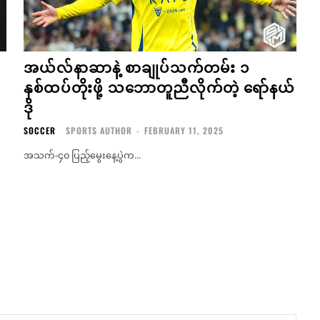
အယ်လ်နာဆာနဲ့ စာချုပ်သက်တမ်း ၁
နှစ်ထပ်တိုးဖို့ သဘောတူညီလိုက်တဲ့ ရော်နယ်
ဒို
SOCCER
SPORTS AUTHOR
-
FEBRUARY 11, 2025
အသက်-၄၀ ပြည့်မွေးနေ့ပွဲက...