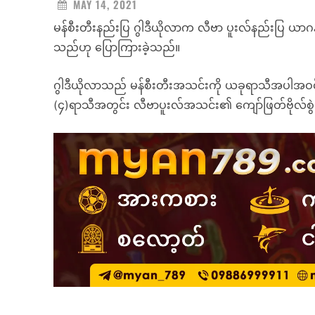
MAY 14, 2021
မန်စီးတီးနည်းပြ ဂွါဒီယိုလာက လီဗာ ပူးလ်နည်းပြ ယာဂ
သည်ဟု ပြောကြားခဲ့သည်။
ဂွါဒီယိုလာသည် မန်စီးတီးအသင်းကို ယခုရာသီအပါအဝင် 
(၄)ရာသီအတွင်း လီဗာပူးလ်အသင်း၏ ကျော်ဖြတ်ဗိုလ်စွဲခ