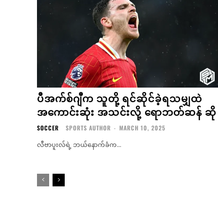
ပီအက်စ်ဂျီက သူတို့ ရင်ဆိုင်ခဲ့ရသမျှထဲ
အကောင်းဆုံး အသင်းလို့ ရောဘတ်ဆန် ဆို
SOCCER
SPORTS AUTHOR
-
MARCH 10, 2025
လီဗာပူးလ်ရဲ့ ဘယ်နောက်ခံက...