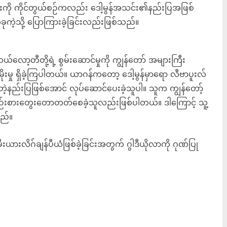
းကို ကိုင်တွယ်စဉ်ကလည်း ဒေါ့မွန်အသင်း၏နည်းပြအဖြစ်
ယခုကဲ့သို့ ပြောကြားခဲ့ခြင်းလည်းဖြစ်သည်။
လော့တီတို့ရဲ့ စွမ်းဆောင်မှုကို ကျွန်တော် အများကြီး
ုးမှု ရှိခဲ့ကြပါတယ်။ ယာဂန်ကတော့ ဒေါ့မွန်မှာရော လီဗာပူးလ်
င်းတဲ့နည်းပြဖြစ်အောင် လုပ်ဆောင်ပေးခဲ့သူပါ။ သူက ကျွန်တော့်
ြီးစဉ်းစားတွေးတောတတ်စေခဲ့သူလည်းဖြစ်ပါတယ်။ ဒါကြောင့် သူ့
သည်။
းလိဂ်ချန်ပီယံဖြစ်ခဲ့ခြင်းအတွက် ဂွါဒီယိုလာကို ဂုဏ်ပြု