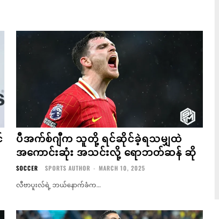
်
ပီအက်စ်ဂျီက သူတို့ ရင်ဆိုင်ခဲ့ရသမျှထဲ
အကောင်းဆုံး အသင်းလို့ ရောဘတ်ဆန် ဆို
SOCCER
SPORTS AUTHOR
-
MARCH 10, 2025
လီဗာပူးလ်ရဲ့ ဘယ်နောက်ခံက...