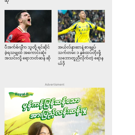
ဆို
ပီအက်စ်ဂျီက သူတို့ ရင်ဆိုင်
အယ်လ်နာဆာနဲ့ စာချုပ်
ခဲ့ရသမျှထဲ အကောင်းဆုံး
သက်တမ်း ၁ နှစ်ထပ်တိုးဖို့
အသင်းလို့ ရောဘတ်ဆန် ဆို
သဘောတူညီလိုက်တဲ့ ရော်န
ယ်ဒို
Advertisment