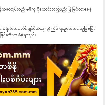
န်ကလော့ပ်သည် မိမိကို ပိုကောင်းသည့်နည်းပြ ဖြစ်လာစေခဲ့
ပရီးမီးယားလိဂ်ချန်ပီယံဆု (၃)ကြိမ် ရယူပေးထားသူဖြစ်ပြီး
ြင်းကိုသာ ခံခဲ့ရသည်။