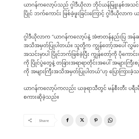
ယာဂန်ကလော့ပ်သည် ဂွါဒီယိုလာ ဘိုင်ယန်မြူးနစ်အသင်
ပြိုင် ဘက်ကောင်း ဖြစ်ခဲ့ဖူးခြင်းကြောင့် ဂွါဒီယိုလာက 
ဂွါဒီယိုလာက “ယာဂန်ကလော့ပ်နဲ့ အဲဗာတန်နည်းပြ အန်ဆယ်
အသိအမှတ်ပြုပါတယ်။ သူတို့က ကျွန်တော့်အပေါ် လွှမ်းမိ
အသင်းမှာပါ ပြိုင်ဘက်ဖြစ်ခဲ့ပြီး ကျွန်တော့်ကို ပိုကော
ကို ပြိုင်ပွဲတွေနဲ့ တခြားအရာရာတိုင်းအပေါ် အများက
ကို အများကြီးအသိအမှတ်ပြုပါတယ်”ဟု ပြောကြားခဲ့
ယာဂန်ကလော့ပ်ကလည်း ယခုရာသီတွင် မန်စီးတီး ပရီးမီးယာ
စကားဆိုခဲ့သည်။
Share