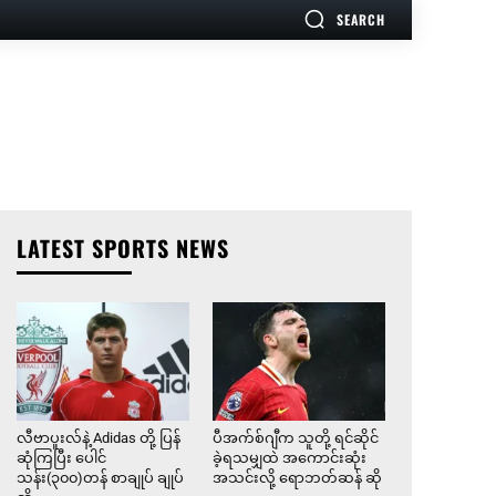
SEARCH
LATEST SPORTS NEWS
လီဗာပူးလ်နဲ့ Adidas တို့ ပြန်
ပီအက်စ်ဂျီက သူတို့ ရင်ဆိုင်
ဆုံကြပြီး ပေါင်
ခဲ့ရသမျှထဲ အကောင်းဆုံး
သန်း(၃၀၀)တန် စာချုပ် ချုပ်
အသင်းလို့ ရောဘတ်ဆန် ဆို