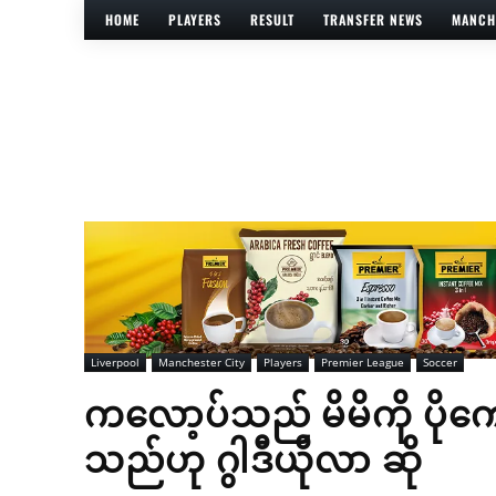
HOME
PLAYERS
RESULT
TRANSFER NEWS
MANCH
Liverpool
Manchester City
Players
Premier League
Soccer
ကလော့ပ်သည် မိမိကို ပိုကေ
သည်ဟု ဂွါဒီယိုလာ ဆို