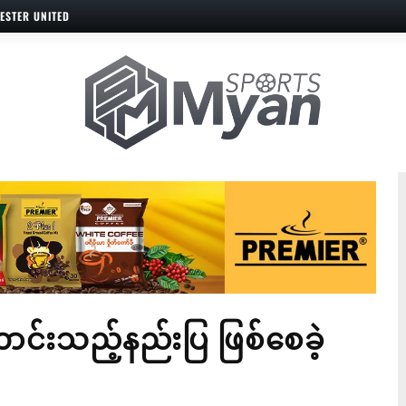
ESTER UNITED
ာင်းသည့်နည်းပြ ဖြစ်စေခဲ့