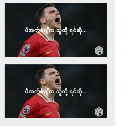
ပီအက်စ်ဂျီက သူတို့ ရင်ဆို...
ပီအက်စ်ဂျီက သူတို့ ရင်ဆို...