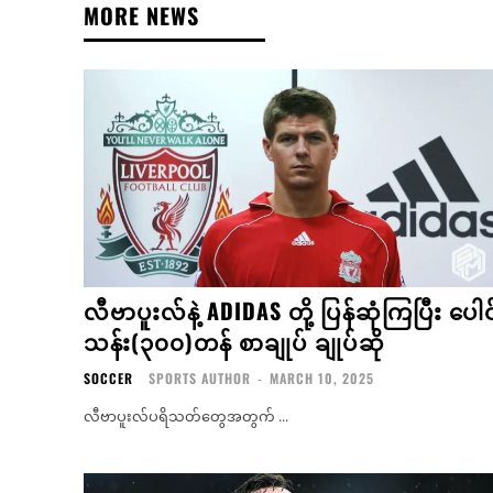
MORE NEWS
လီဗာပူးလ်နဲ့ ADIDAS တို့ ပြန်ဆုံကြပြီး ပေါင
သန်း(၃၀၀)တန် စာချုပ် ချုပ်ဆို
SOCCER
SPORTS AUTHOR
-
MARCH 10, 2025
လီဗာပူးလ်ပရိသတ်တွေအတွက် ...