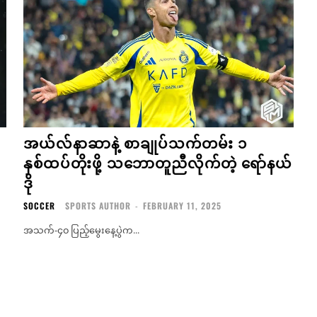
အယ်လ်နာဆာနဲ့ စာချုပ်သက်တမ်း ၁
နှစ်ထပ်တိုးဖို့ သဘောတူညီလိုက်တဲ့ ရော်နယ်
ဒို
SOCCER
SPORTS AUTHOR
-
FEBRUARY 11, 2025
အသက်-၄၀ ပြည့်မွေးနေ့ပွဲက...