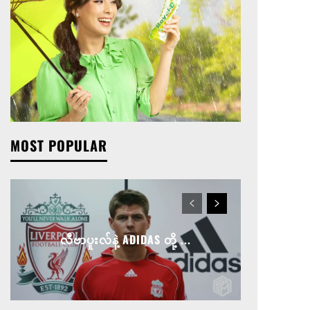
MOST POPULAR
လီဗာပူးလ်နဲ့ ADIDAS တို့ ...