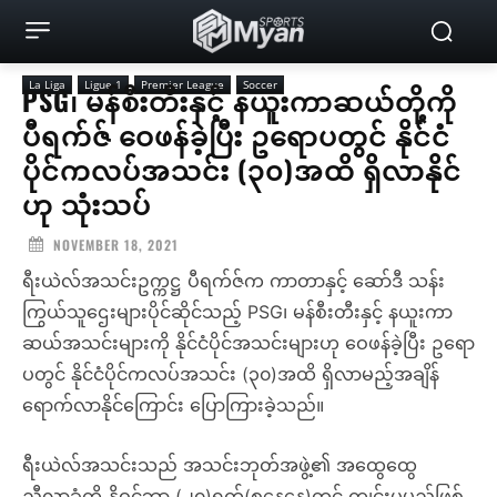
La Liga
Ligue 1
Premier League
Soccer
PSG၊ မန်စီးတီးနှင့် နယူးကာဆယ်တို့ကို
ပီရက်ဇ် ဝေဖန်ခဲ့ပြီး ဥရောပတွင် နိုင်ငံ
ပိုင်ကလပ်အသင်း (၃၀)အထိ ရှိလာနိုင်
ဟု သုံးသပ်
NOVEMBER 18, 2021
ရီးယဲလ်အသင်းဥက္ကဋ္ဌ ပီရက်ဇ်က ကာတာနှင့် ဆော်ဒီ သန်း
ကြွယ်သူဌေးများပိုင်ဆိုင်သည့် PSG၊ မန်စီးတီးနှင့် နယူးကာ
ဆယ်အသင်းများကို နိုင်ငံပိုင်အသင်းများဟု ဝေဖန်ခဲ့ပြီး ဥရော
ပတွင် နိုင်ငံပိုင်ကလပ်အသင်း (၃၀)အထိ ရှိလာမည့်အချိန်
ရောက်လာနိုင်ကြောင်း ပြောကြားခဲ့သည်။
ရီးယဲလ်အသင်းသည် အသင်းဘုတ်အဖွဲ့၏ အထွေထွေ
ညီလာခံကို နိုဝင်ဘာ (၂၀)ရက်(စနေနေ့)တွင် ကျင်းပမည်ဖြစ်