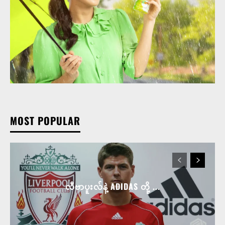
MOST POPULAR
လီဗာပူးလ်နဲ့ ADIDAS တို့ ...