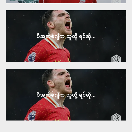
ပီအက်စ်ဂျီက သူတို့ ရင်ဆို...
ပီအက်စ်ဂျီက သူတို့ ရင်ဆို...