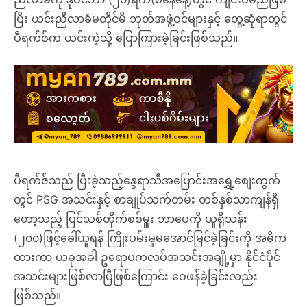
ပြီး ယင်းညီလာခံမတိုင်မီ ဘုတ်အဖွဲ့ဝင်များနှင့် တွေ့ဆုံရာတွင်
ပီရက်ဇ်က ယင်းကဲ့သို့ ပြောကြားခဲ့ခြင်းဖြစ်သည်။
ပီရက်ဇ်သည် ပြီးခဲ့သည့်နွေရာသီအပြောင်းအရွှေ့စျေးကွက်
တွင် PSG အသင်းနှင့် စာချုပ်သက်တမ်း တစ်နှစ်သာကျန်ရှိ
တော့သည့် ပြင်သစ်တိုက်စစ်မှူး ဘာပေကို ယူရိုသန်း
(၂၀၀)ဖြင့်ခေါ်ယူရန် ကြိုးပမ်းမှုမအောင်မြင်ခဲ့ခြင်းကို အဓိက
ထားကာ ယခုအခါ ဥရောပကလပ်အသင်းအချို့မှာ နိုင်ငံပိုင်
အသင်းများဖြစ်လာပြီဖြစ်ကြောင်း ဝေဖန်ခဲ့ခြင်းလည်း
ဖြစ်သည်။