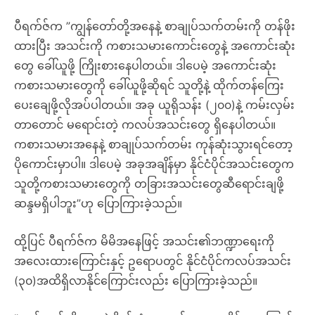
ပီရက်ဇ်က ”ကျွန်တော်တို့အနေနဲ့ စာချုပ်သက်တမ်းကို တန်ဖိုး
ထားပြီး အသင်းကို ကစားသမားကောင်းတွေနဲ့ အကောင်းဆုံး
တွေ ခေါ်ယူဖို့ ကြိုးစားနေပါတယ်။ ဒါပေမဲ့ အကောင်းဆုံး
ကစားသမားတွေကို ခေါ်ယူဖို့ဆိုရင် သူတို့နဲ့ ထိုက်တန်ကြေး
ပေးချေဖို့လိုအပ်ပါတယ်။ အခု ယူရိုသန်း (၂၀၀)နဲ့ ကမ်းလှမ်း
တာတောင် မရောင်းတဲ့ ကလပ်အသင်းတွေ ရှိနေပါတယ်။
ကစားသမားအနေနဲ့ စာချုပ်သက်တမ်း ကုန်ဆုံးသွားရင်တော့
ပိုကောင်းမှာပါ။ ဒါပေမဲ့ အခုအချိန်မှာ နိုင်ငံပိုင်အသင်းတွေက
သူတို့ကစားသမားတွေကို တခြားအသင်းတွေဆီရောင်းချဖို့
ဆန္ဒမရှိပါဘူး”ဟု ပြောကြားခဲ့သည်။
ထို့ပြင် ပီရက်ဇ်က မိမိအနေဖြင့် အသင်း၏ဘဏ္ဍာရေးကို
အလေးထားကြောင်းနှင့် ဥရောပတွင် နိုင်ငံပိုင်ကလပ်အသင်း
(၃၀)အထိရှိလာနိုင်ကြောင်းလည်း ပြောကြားခဲ့သည်။