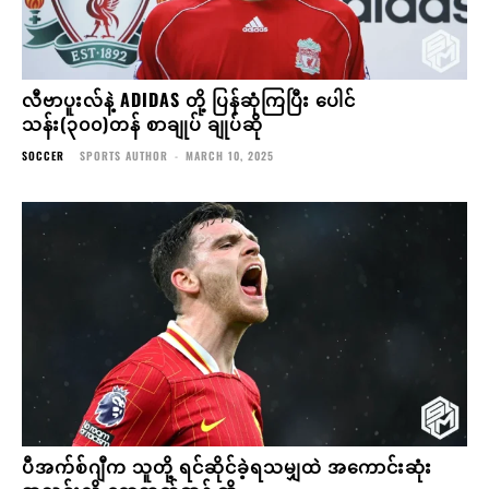
လီဗာပူးလ်နဲ့ ADIDAS တို့ ပြန်ဆုံကြပြီး ပေါင်
သန်း(၃၀၀)တန် စာချုပ် ချုပ်ဆို
SOCCER
SPORTS AUTHOR
-
MARCH 10, 2025
ပီအက်စ်ဂျီက သူတို့ ရင်ဆိုင်ခဲ့ရသမျှထဲ အကောင်းဆုံး