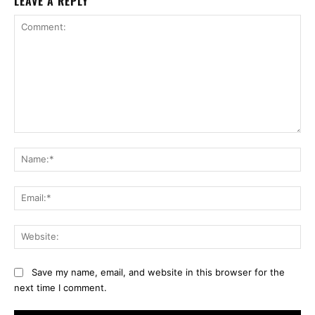
LEAVE A REPLY
Comment:
Na
Ema
Web
Save my name, email, and website in this browser for the
next time I comment.