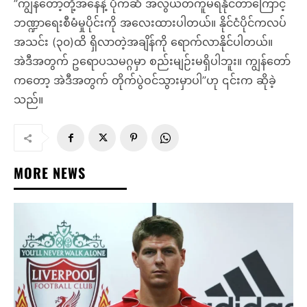
”ကျွန်တော့်တို့အနေနဲ့ ပိုက်ဆံ အလွယ်တကူမရနိုင်တာကြောင့်
ဘဏ္ဍာရေးစီမံမှုပိုင်းကို အလေးထားပါတယ်။ နိုင်ငံပိုင်ကလပ်
အသင်း (၃၀)ထိ ရှိလာတဲ့အချိန်ကို ရောက်လာနိုင်ပါတယ်။
အဲဒီအတွက် ဥရောပသမဂ္ဂမှာ စည်းမျဉ်းမရှိပါဘူး။ ကျွန်တော်
ကတော့ အဲဒီအတွက် တိုက်ပွဲဝင်သွားမှာပါ”ဟု ၎င်းက ဆိုခဲ့
သည်။
MORE NEWS