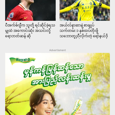
ပီအက်စ်ဂျီက သူတို့ ရင်ဆိုင်ခဲ့ရသ
အယ်လ်နာဆာနဲ့ စာချုပ်
မျှထဲ အကောင်းဆုံး အသင်းလို့
သက်တမ်း ၁ နှစ်ထပ်တိုးဖို့
ရောဘတ်ဆန် ဆို
သဘောတူညီလိုက်တဲ့ ရော်နယ်ဒို
Advertisment