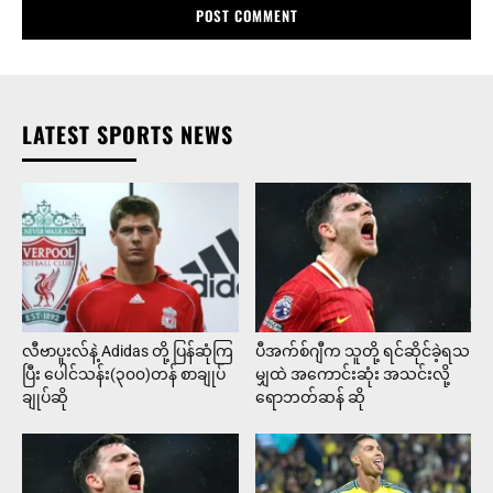
LATEST SPORTS NEWS
လီဗာပူးလ်နဲ့ Adidas တို့ ပြန်ဆုံကြ
ပီအက်စ်ဂျီက သူတို့ ရင်ဆိုင်ခဲ့ရသ
ပြီး ပေါင်သန်း(၃၀၀)တန် စာချုပ်
မျှထဲ အကောင်းဆုံး အသင်းလို့
ချုပ်ဆို
ရောဘတ်ဆန် ဆို