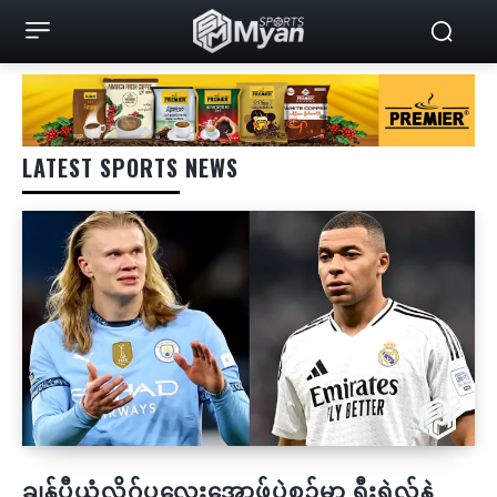
LATEST SPORTS NEWS
ချန်ပီယံလိဂ်ပလေးအော့ဖ်ပွဲစဉ်မှာ ရီးရဲလ်နဲ့