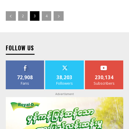
2
3
4
FOLLOW US
72,908
38,203
230,134
Fans
Followers
Subscribers
Advertisment