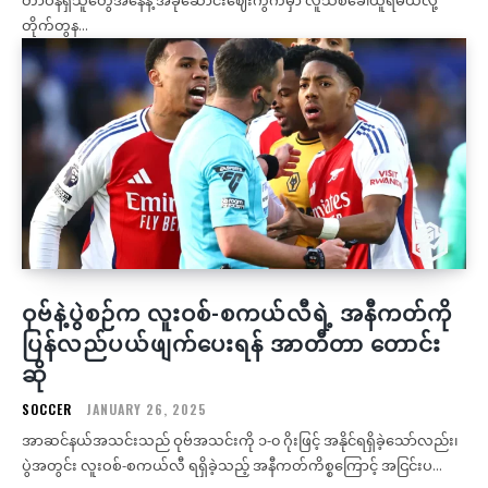
တိုက်တွန...
ဝုဗ်နဲ့ပွဲစဉ်က လူးဝစ်-စကယ်လီရဲ့ အနီကတ်ကို
ပြန်လည်ပယ်ဖျက်ပေးရန် အာတီတာ တောင်း
ဆို
SOCCER
JANUARY 26, 2025
အာဆင်နယ်အသင်းသည် ဝုဗ်အသင်းကို ၁-၀ ဂိုးဖြင့် အနိုင်ရရှိခဲ့သော်လည်း၊
ပွဲအတွင်း လူးဝစ်-စကယ်လီ ရရှိခဲ့သည့် အနီကတ်ကိစ္စကြောင့် အငြင်းပ...