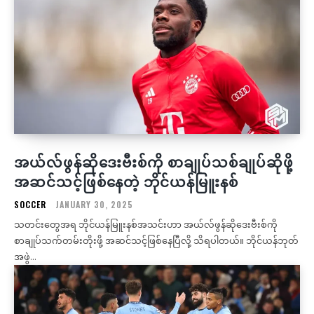
အယ်လ်ဖွန်ဆိုဒေးဗီးစ်ကို စာချုပ်သစ်ချုပ်ဆိုဖို့
အဆင်သင့်ဖြစ်နေတဲ့ ဘိုင်ယန်မြူးနစ်
SOCCER
JANUARY 30, 2025
သတင်းတွေအရ ဘိုင်ယန်မြူးနစ်အသင်းဟာ အယ်လ်ဖွန်ဆိုဒေးဗီးစ်ကို
စာချုပ်သက်တမ်းတိုးဖို့ အဆင်သင့်ဖြစ်နေပြီလို့ သိရပါတယ်။ ဘိုင်ယန်ဘုတ်
အဖွဲ...