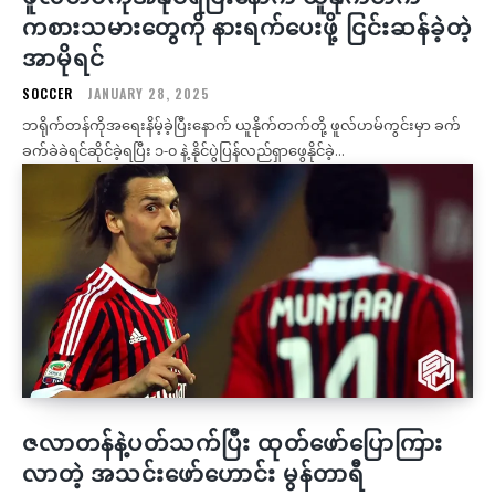
ကစားသမားတွေကို နားရက်ပေးဖို့ ငြင်းဆန်ခဲ့တဲ့
အာမိုရင်
SOCCER
JANUARY 28, 2025
ဘရိုက်တန်ကိုအရေးနိမ့်ခဲ့ပြီးနောက် ယူနိုက်တက်တို့ ဖူလ်ဟမ်ကွင်းမှာ ခက်
ခက်ခဲခဲရင်ဆိုင်ခဲ့ရပြီး ၁-၀ နဲ့ နိုင်ပွဲပြန်လည်ရှာဖွေနိုင်ခဲ့...
ဇလာတန်နဲ့ပတ်သက်ပြီး ထုတ်ဖော်ပြောကြား
လာတဲ့ အသင်းဖော်ဟောင်း မွန်တာရီ