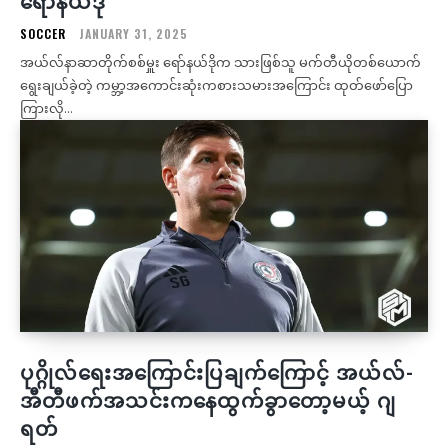
SOCCER
JANUARY 31, 2025
အယ်လ်နာဆာတိုက်စစ်မှူး ရော်နယ်ဒိုက သားဖြစ်သူ မက်တီယိုတစ်ယောက်
ရွေးချယ်ခဲ့တဲ့ ကမ္ဘာ့အကောင်းဆုံးကစားသမားအကြောင်း ထုတ်ဖော်ပြော
ကြားလို...
ပုဂ္ဂိုလ်ရေးအကြောင်းပြချက်ကြောင့် အယ်လ်-
အီတီဖက်အသင်းကနေထွက်ခွာတော့မယ့် ဂျ
ရတ်