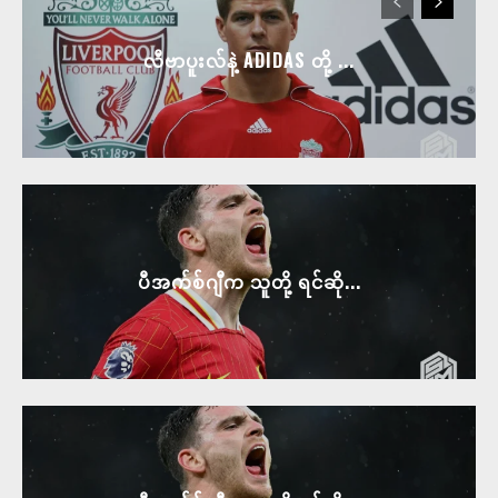
လီဗာပူးလ်နဲ့ ADIDAS တို့ ...
ပီအက်စ်ဂျီက သူတို့ ရင်ဆို...