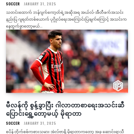
SOCCER
JANUARY 31, 2025
သတင်းထောက် ဘန်ဂျက်ကော့တ်ရဲ့အဆိုအရ အယ်လ်-အီတီဖက်အသင်း
နည်းပြ ဂျရတ်တစ်ယောက် ပုဂ္ဂိုလ်ရေးအကြောင်းပြချက်ကြောင့် အသင်းက
နေထွက်ခွာတော့မယ်...
မီလန်ကို စွန့်ခွာပြီး ဂါလာတာစာရေးအသင်းဆီ
ပြောင်းရွှေ့တော့မယ့် မိုရာတာ
SOCCER
JANUARY 31, 2025
စပိန် တိုက်စစ်ကစားသမား အဲလ်ဗာရို မိုရာတာကတော့ အခု ဆောင်းရာသီ