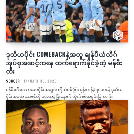
ဒုတိယပိုင်း COMEBACKနဲ့အတူ ချန်ပီယံလိဂ်
အုပ်စုအဆင့်ကနေ တက်ရောက်နိုင်ခဲ့တဲ့ မန်စီး
တီး
SOCCER
JANUARY 30, 2025
မန်စီးတီးဟာ ပထမပိုင်းအတွင်း တိုက်စစ်ပိုင်း ရုန်းကန်ခဲ့ရပေမယ့် ဒုတိယ
ပိုင်းအစမှာ ဆာဗင်ဟို ဝင်လာခဲ့ပြီးနောက် တိုက်စစ်အစွမ်းပြကာ ဂိုး...