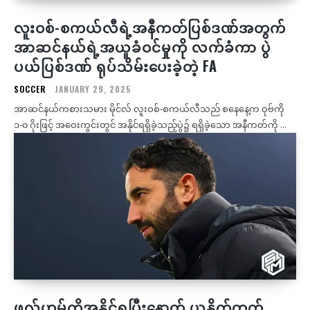
လူးဝစ်-စကယ်လီရဲ့အနီကတ်ပြစ်ဒဏ်အတွက်
အာဆင်နယ်ရဲ့အယူခံဝင်မှုကို လက်ခံကာ ပွဲ
ပယ်ပြစ်ဒဏ် ရုပ်သိမ်းပေးခဲ့တဲ့ FA
SOCCER
JANUARY 29, 2025
အာဆင်နယ်ကစားသမား မိုင်လ် လူးဝစ်-စကယ်လီသည် စနေနေ့က ဝုဗ်ကို
၁-၀ ဂိုးဖြင့် အဝေးကွင်းတွင် အနိုင်ရရှိခဲ့သည့်ပွဲ၌ ရရှိခဲ့သော အနီကတ်ကို ...
ဖူလ်ဟမ်ကိုအနိုင်ရပြီးနောက် ယူနိုက်တက်