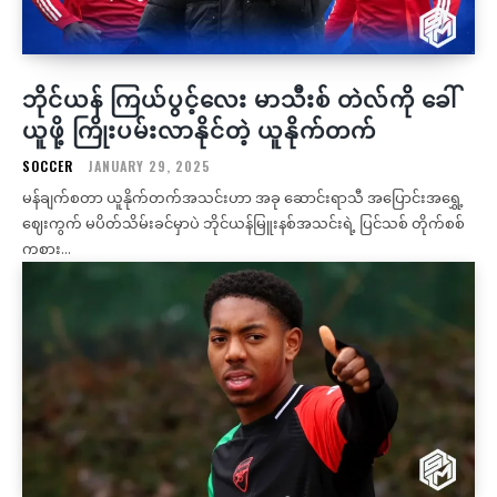
ဘိုင်ယန် ကြယ်ပွင့်လေး မာသီးစ် တဲလ်ကို ခေါ်
ယူဖို့ ကြိုးပမ်းလာနိုင်တဲ့ ယူနိုက်တက်
SOCCER
JANUARY 29, 2025
မန်ချက်စတာ ယူနိုက်တက်အသင်းဟာ အခု ဆောင်းရာသီ အပြောင်းအရွှေ့
ဈေးကွက် မပိတ်သိမ်းခင်မှာပဲ ဘိုင်ယန်မြူးနစ်အသင်းရဲ့ ပြင်သစ် တိုက်စစ်
ကစား...