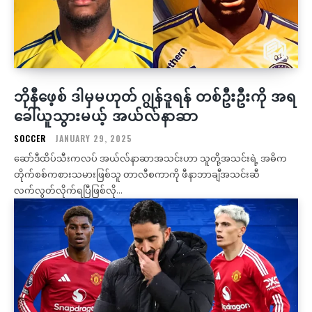
ဘိုနီဖေ့စ် ဒါမှမဟုတ် ဂျွန်ဒူရန် တစ်ဦးဦးကို အရ
ခေါ်ယူသွားမယ့် အယ်လ်နာဆာ
SOCCER
JANUARY 29, 2025
ဆော်ဒီထိပ်သီးကလပ် အယ်လ်နာဆာအသင်းဟာ သူတို့အသင်းရဲ့ အဓိက
တိုက်စစ်ကစားသမားဖြစ်သူ တာလီစကာကို ဖီနာဘာချီအသင်းဆီ
လက်လွတ်လိုက်ရပြီဖြစ်လို...