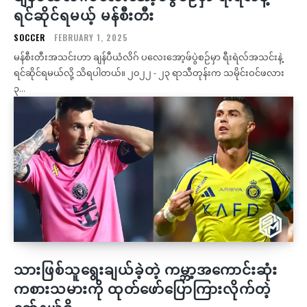
ရင်ဆိုင်ရမယ့် မန်စီးတီး
SOCCER
FEBRUARY 1, 2025
မန်စီးတီးအသင်းဟာ ချန်ပီယံလိဂ် ပလေးအော့ဖ်ပွဲစဉ်မှာ ရီးရဲလ်အသင်းနဲ့
ရင်ဆိုင်ရမယ်လို့ သိရပါတယ်။ ၂၀၂၂ - ၂၃ ရာသီတုန်းက သမိုင်းဝင်ဖလား
၃...
သားဖြစ်သူရွေးချယ်ခဲ့တဲ့ ကမ္ဘာ့အကောင်းဆုံး
ကစားသမားကို ထုတ်ဖော်ပြောကြားလိုက်တဲ့
ရော်နယ်ဒို