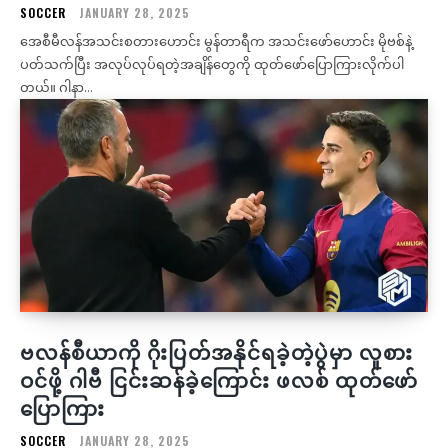
SOCCER
JANUARY 28, 2025
အေစီမီလန်အသင်းစတားဟောင်း မွန်တာရီက အသင်းဖော်ဟောင်း မိုဗစ်နဲ့
ပတ်သက်ပြီး အလုပ်လုပ်ရတဲ့အချိန်တွေကို ထုတ်ဖော်ပြောကြားလိုက်ပါ
တယ်။ ဂါနာ...
ဗလန်စီယာကို ဂိုးပြတ်အနိုင်ရခဲ့တဲ့ပွဲမှာ လူစား
ဝင်ဖို့ ဂါဗီ ငြင်းဆန်ခဲ့ကြောင်း ဖလစ် ထုတ်ဖော်
ပြောကြား
SOCCER
JANUARY 28, 2025