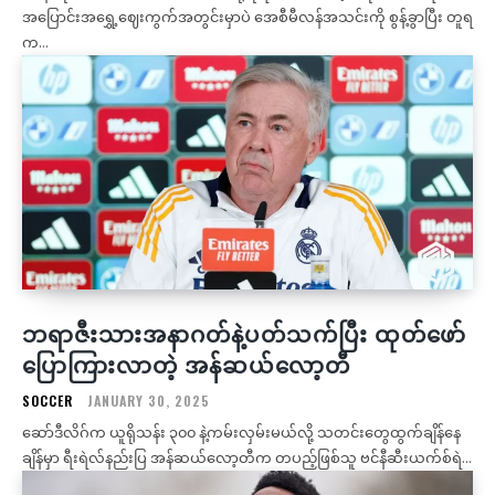
အပြောင်းအရွှေ့ဈေးကွက်အတွင်းမှာပဲ အေစီမီလန်အသင်းကို စွန့်ခွာပြီး တူရ
က...
ဘရာဇီးသားအနာဂတ်နဲ့ပတ်သက်ပြီး ထုတ်ဖော်
ပြောကြားလာတဲ့ အန်ဆယ်လော့တီ
SOCCER
JANUARY 30, 2025
ဆော်ဒီလိဂ်က ယူရိုသန်း ၃၀၀ နဲ့ကမ်းလှမ်းမယ်လို့ သတင်းတွေထွက်ချိန်နေ
ချိန်မှာ ရီးရဲလ်နည်းပြ အန်ဆယ်လော့တီက တပည့်ဖြစ်သူ ဗင်နီဆီးယက်စ်ရဲ...