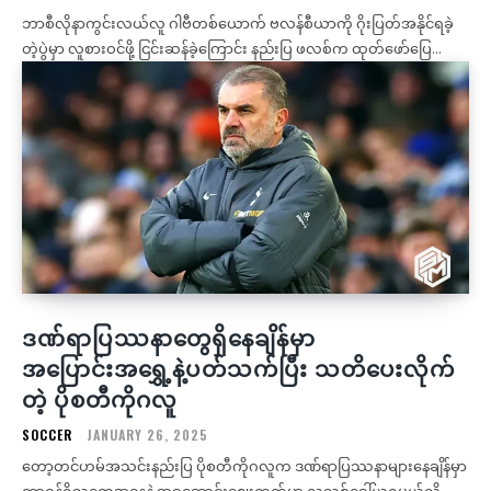
ဘာစီလိုနာကွင်းလယ်လူ ဂါဗီတစ်ယောက် ဗလန်စီယာကို ဂိုးပြတ်အနိုင်ရခဲ့
တဲ့ပွဲမှာ လူစားဝင်ဖို့ ငြင်းဆန်ခဲ့ကြောင်း နည်းပြ ဖလစ်က ထုတ်ဖော်ပြေ...
ဒဏ်ရာပြဿနာတွေရှိနေချိန်မှာ
အပြောင်းအရွှေ့နဲ့ပတ်သက်ပြီး သတိပေးလိုက်
တဲ့ ပိုစတီကိုဂလူ
SOCCER
JANUARY 26, 2025
တော့တင်ဟမ်အသင်းနည်းပြ ပိုစတီကိုဂလူက ဒဏ်ရာပြဿနာများနေချိန်မှာ
တာဝန်ရှိသူတွေအနေနဲ့ အခုဆောင်းဈေးကွက်မှာ လူသစ်ခေါ်ယူရမယ်လို့