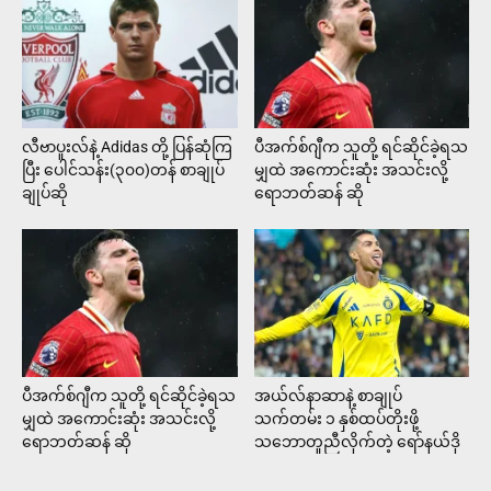
လီဗာပူးလ်နဲ့ Adidas တို့ ပြန်ဆုံကြ
ပီအက်စ်ဂျီက သူတို့ ရင်ဆိုင်ခဲ့ရသ
ပြီး ပေါင်သန်း(၃၀၀)တန် စာချုပ်
မျှထဲ အကောင်းဆုံး အသင်းလို့
ချုပ်ဆို
ရောဘတ်ဆန် ဆို
ပီအက်စ်ဂျီက သူတို့ ရင်ဆိုင်ခဲ့ရသ
အယ်လ်နာဆာနဲ့ စာချုပ်
မျှထဲ အကောင်းဆုံး အသင်းလို့
သက်တမ်း ၁ နှစ်ထပ်တိုးဖို့
ရောဘတ်ဆန် ဆို
သဘောတူညီလိုက်တဲ့ ရော်နယ်ဒို