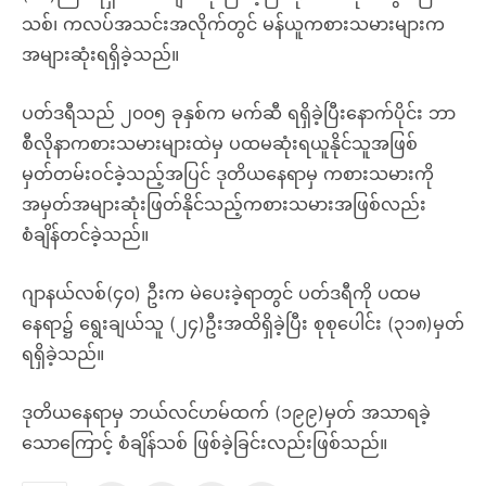
သစ်၊ ကလပ်အသင်းအလိုက်တွင် မန်ယူကစားသမားများက
အများဆုံးရရှိခဲ့သည်။
ပတ်ဒရီသည် ၂၀၀၅ ခုနှစ်က မက်ဆီ ရရှိခဲ့ပြီးနောက်ပိုင်း ဘာ
စီလိုနာကစားသမားများထဲမှ ပထမဆုံးရယူနိုင်သူအဖြစ်
မှတ်တမ်းဝင်ခဲ့သည့်အပြင် ဒုတိယနေရာမှ ကစားသမားကို
အမှတ်အများဆုံးဖြတ်နိုင်သည့်ကစားသမားအဖြစ်လည်း
စံချိန်တင်ခဲ့သည်။
ဂျာနယ်လစ်(၄၀) ဦးက မဲပေးခဲ့ရာတွင် ပတ်ဒရီကို ပထမ
နေရာ၌ ရွေးချယ်သူ (၂၄)ဦးအထိရှိခဲ့ပြီး စုစုပေါင်း (၃၁၈)မှတ်
ရရှိခဲ့သည်။
ဒုတိယနေရာမှ ဘယ်လင်ဟမ်ထက် (၁၉၉)မှတ် အသာရခဲ့
သောကြောင့် စံချိန်သစ် ဖြစ်ခဲ့ခြင်းလည်းဖြစ်သည်။