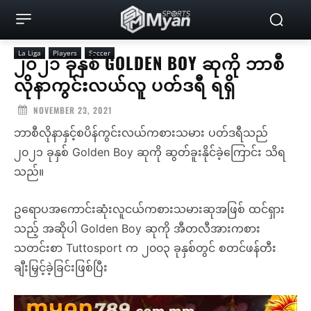
La Liga
Players
Soccer
၂၀၂၁ ခုနှစ် GOLDEN BOY ဆုကို ဘာစီ
လိုနာကွင်းလယ်လူ ပတ်ဒရီ ရရှိ
NOVEMBER 23, 2021
ဘာစီလိုနာနှင့်စပိန်ကွင်းလယ်ကစားသမား ပတ်ဒရီသည်
၂၀၂၁ ခုနှစ် Golden Boy ဆုကို ဆွတ်ခူးနိုင်ခဲ့ကြောင်း သိရ
သည်။
ဥရောပအကောင်းဆုံးလူငယ်ကစားသမားဆုအဖြစ် ထင်ရှား
သည့် အဆိုပါ Golden Boy ဆုကို အီတလီအားကစား
သတင်းစာ Tuttosport က ၂၀၀၃ ခုနှစ်တွင် စတင်ဖန်တီး
ချီးမြှင့်ခဲ့ခြင်းဖြစ်ပြီး