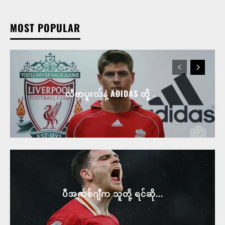
MOST POPULAR
လီဗာပူးလ်နဲ့ ADIDAS တို့ ...
ပီအက်စ်ဂျီက သူတို့ ရင်ဆို...