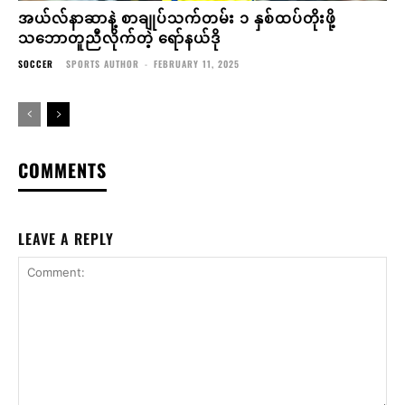
အယ်လ်နာဆာနဲ့ စာချုပ်သက်တမ်း ၁ နှစ်ထပ်တိုးဖို့
သဘောတူညီလိုက်တဲ့ ရော်နယ်ဒို
SOCCER
SPORTS AUTHOR
-
FEBRUARY 11, 2025
COMMENTS
LEAVE A REPLY