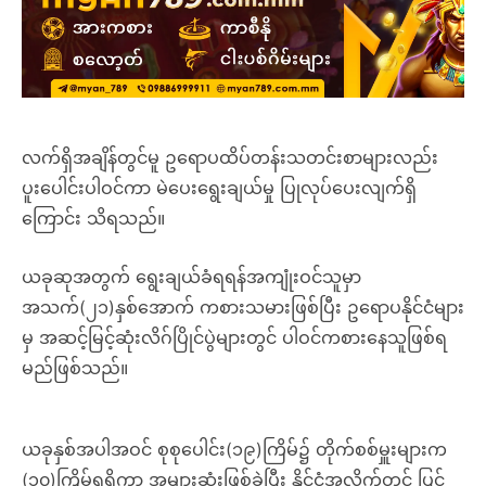
လက်ရှိအချိန်တွင်မူ ဥရောပထိပ်တန်းသတင်းစာများလည်း
ပူးပေါင်းပါဝင်ကာ မဲပေးရွေးချယ်မှု ပြုလုပ်ပေးလျက်ရှိ
ကြောင်း သိရသည်။
ယခုဆုအတွက် ရွေးချယ်ခံရရန်အကျုံးဝင်သူမှာ
အသက်(၂၁)နှစ်အောက် ကစားသမားဖြစ်ပြီး ဥရောပနိုင်ငံများ
မှ အဆင့်မြင့်ဆုံးလိဂ်ပြိုင်ပွဲများတွင် ပါဝင်ကစားနေသူဖြစ်ရ
မည်ဖြစ်သည်။
ယခုနှစ်အပါအဝင် စုစုပေါင်း(၁၉)ကြိမ်၌ တိုက်စစ်မှူးများက
(၁၀)ကြိမ်ရရှိကာ အများဆုံးဖြစ်ခဲ့ပြီး နိုင်ငံအလိုက်တွင် ပြင်