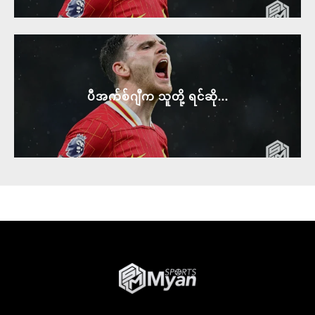
ပီအက်စ်ဂျီက သူတို့ ရင်ဆို...