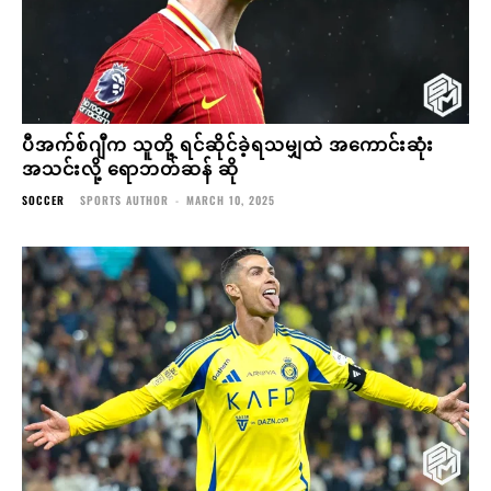
ပီအက်စ်ဂျီက သူတို့ ရင်ဆိုင်ခဲ့ရသမျှထဲ အကောင်းဆုံး
အသင်းလို့ ရောဘတ်ဆန် ဆို
SOCCER
SPORTS AUTHOR
-
MARCH 10, 2025