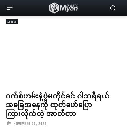
Soccer
၀က်စ်ဟမ်းနဲ့ပွဲမတိုင်ခင် ဂါဘရီရယ်
အခြေအနေကို ထုတ်ဖော်ပြော
ကြားလိုက်တဲ့ အာတီတာ
NOVEMBER 30, 2024