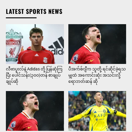
LATEST SPORTS NEWS
လီဗာပူးလ်နဲ့ Adidas တို့ ပြန်ဆုံကြ
ပီအက်စ်ဂျီက သူတို့ ရင်ဆိုင်ခဲ့ရသ
ပြီး ပေါင်သန်း(၃၀၀)တန် စာချုပ်
မျှထဲ အကောင်းဆုံး အသင်းလို့
ချုပ်ဆို
ရောဘတ်ဆန် ဆို