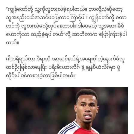
“ကျွန်တော်တို့ သူ့ကိုလူစားလဲခဲ့ရပါတယ်။ ဘာလို့လဲဆိုတော့
သူအနည်းငယ်အဆင်မပြေတာကြောင့်ပါ။ ကျွန်တော်တို့ စတာ
လင်ကို လူစားလဲမလို့လုပ်နေတာပါ။ ဒါပေမယ့် သူ့အစား ခီဗီ
ယောကိုသာ ထည့်ခဲ့ရပါတယ်”လို့ အာတီတာက ပြောကြားခဲ့ပါ
တယ်။
ဂါဘရီရယ်ဟာ ဒီရာသီ အာဆင်နယ်ရဲ့အရေးပါတဲ့နောက်ခံလူ
တစ်ဦးဖြစ်လာနေပြီး ပရီးမီးယားလိဂ် နဲ့ ချန်ပီယံလိဂ်မှာ ပွဲ
တိုင်းပါဝင်ကစားခဲ့တာဖြစ်ပါတယ်။