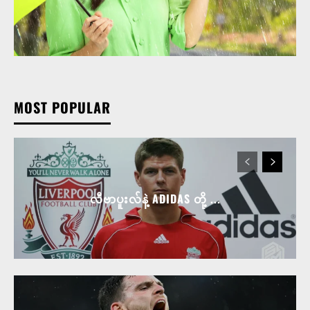
MOST POPULAR
လီဗာပူးလ်နဲ့ ADIDAS တို့ ...