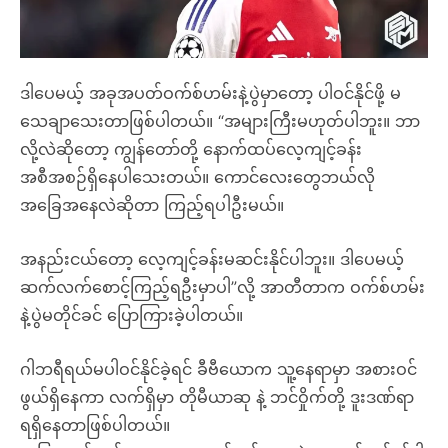
ဒါပေမယ့် အခုအပတ်ဝက်စ်ဟမ်းနဲ့ပွဲမှာတော့ ပါဝင်နိုင်ဖို့ မ
သေချာသေးတာဖြစ်ပါတယ်။ “အများကြီးမဟုတ်ပါဘူး။ ဘာ
လို့လဲဆိုတော့ ကျွန်တော်တို့ နောက်ထပ်လေ့ကျင့်ခန်း
အစီအစဉ်ရှိနေပါသေးတယ်။ ကောင်လေးတွေဘယ်လို
အခြေအနေလဲဆိုတာ ကြည့်ရပါဦးမယ်။
အနည်းငယ်တော့ လေ့ကျင့်ခန်းမဆင်းနိုင်ပါဘူး။ ဒါပေမယ့်
ဆက်လက်စောင့်ကြည့်ရဦးမှာပါ”လို့ အာတီတာက ဝက်စ်ဟမ်း
နဲ့ပွဲမတိုင်ခင် ပြောကြားခဲ့ပါတယ်။
ဂါဘရီရယ်မပါဝင်နိုင်ခဲ့ရင် ခီဗီယောက သူ့နေရာမှာ အစားဝင်
ဖွယ်ရှိနေကာ လက်ရှိမှာ တိုမီယာဆု နဲ့ ဘင်ဝှိုက်တို့ ဒူးဒဏ်ရာ
ရရှိနေတာဖြစ်ပါတယ်။