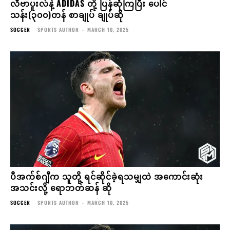
လီဗာပူးလ်နဲ့ ADIDAS တို့ ပြန်ဆုံကြပြီး ပေါင်
သန်း(၃၀၀)တန် စာချုပ် ချုပ်ဆို
SOCCER
SPORTS AUTHOR
-
MARCH 10, 2025
ပီအက်စ်ဂျီက သူတို့ ရင်ဆိုင်ခဲ့ရသမျှထဲ အကောင်းဆုံး
အသင်းလို့ ရောဘတ်ဆန် ဆို
SOCCER
SPORTS AUTHOR
-
MARCH 10, 2025