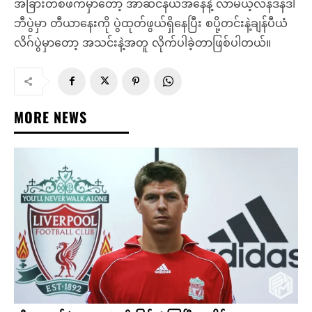
အခြားတစ်ဖက်မှာတော့ အာဆင်နယ်အနေနဲ့ လာမယ့်လန်ဒန်ဒါ
ဘီပွဲမှာ တီယာနေးကို ပွဲထုတ်ဖွယ်ရှိနေပြီး စပို့တင်းနဲ့ချန်ပီယံ
လိဂ်ပွဲမှာတော့ အသင်းနဲ့အတူ လိုက်ပါခဲ့တာဖြစ်ပါတယ်။
MORE NEWS