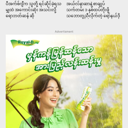
ပီအက်စ်ဂျီက သူတို့ ရင်ဆိုင်ခဲ့ရသ
အယ်လ်နာဆာနဲ့ စာချုပ်
မျှထဲ အကောင်းဆုံး အသင်းလို့
သက်တမ်း ၁ နှစ်ထပ်တိုးဖို့
ရောဘတ်ဆန် ဆို
သဘောတူညီလိုက်တဲ့ ရော်နယ်ဒို
Advertisment