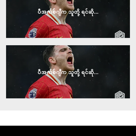
ပီအက်စ်ဂျီက သူတို့ ရင်ဆို...
ပီအက်စ်ဂျီက သူတို့ ရင်ဆို...