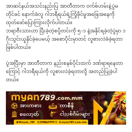
အာဆင်နယ်အသင်းနည်းပြ အာတီတာက ဝက်စ်ဟမ်းနဲ့ပွဲမ
တိုင်ခင် နောက်ခံလူ ဂါဘရီရယ်ရဲ့ကြံ့ခိုင်မှုအခြေအနေကို
ထုတ်ဖော်ပြောကြားလိုက်ပါတယ်။
ဘရာဇီးသားဟာ ပြီးခဲ့တဲ့စပို့တင်းကို ၅-၁ နဲ့အနိုင်ရခဲ့တဲ့ပွဲမှာ ၁
ဂိုးသွင်းယူနိုင်ခဲ့ပေမယ့် အစောပိုင်းမှာတင် လူစားလဲခံခဲ့ရတာ
ဖြစ်ပါတယ်။
ပွဲအပြီးမှာ အာတီတာက နည်းစနစ်ပိုင်းထက် ဒဏ်ရာရနေတာ
ကြောင့် ဂါဘရီရယ်ကို လူစားလဲခဲ့ရတာလို့ အတည်ပြုခဲ့ပါ
တယ်။