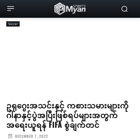
Soccer
ဥရုဂွေးအသင်းနှင့် ကစားသမားများကို
ဂါနာနှင့်ပွဲအပြီးဖြစ်ရပ်များအတွက်
အရေးယူရန် FIFA စွဲချက်တင်
DECEMBER 7, 2022