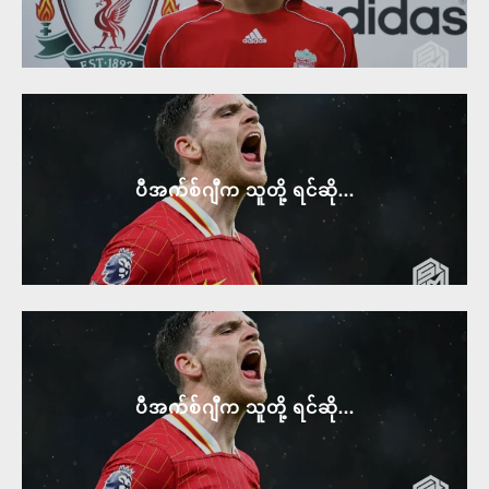
ပီအက်စ်ဂျီက သူတို့ ရင်ဆို...
ပီအက်စ်ဂျီက သူတို့ ရင်ဆို...