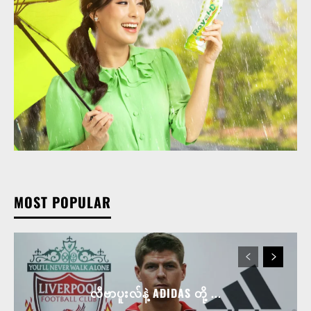
MOST POPULAR
လီဗာပူးလ်နဲ့ ADIDAS တို့ ...