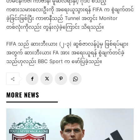
ဟီမင်နက်ဇ်၊ ကာဗာနီ၊ မူဆလီရာနှင့် ဂိုဒင် စသည့်
ကစားသမားလေးဦးကို အရေးယူသွားရန် FIFA က စွဲချက်တင်
ခဲ့ခြင်းဖြစ်ပြီး ကာဗာနီသည် Tunnel အတွင်း Monitor
တစ်လုံးကိုလည်း တွန်းလှဲခဲ့ကြောင်း သိရသည်။
FIFA သည် ဆားဘီးယား (၂-၃) ဆွစ်ဇာလန်ပွဲမှ ဖြစ်ရပ်များ
အတွက် ဆားဘီးယား FA အား အရေးယူရန် စွဲချက်တင်ခဲ့
သည်ဟုလည်း BBC Sport က ဖော်ပြခဲ့သည်။
MORE NEWS