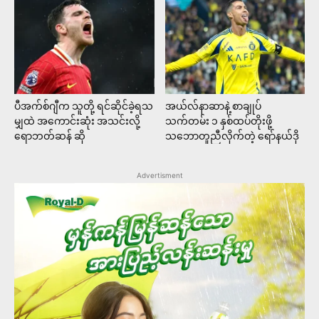
ပီအက်စ်ဂျီက သူတို့ ရင်ဆိုင်ခဲ့ရသ
အယ်လ်နာဆာနဲ့ စာချုပ်
မျှထဲ အကောင်းဆုံး အသင်းလို့
သက်တမ်း ၁ နှစ်ထပ်တိုးဖို့
ရောဘတ်ဆန် ဆို
သဘောတူညီလိုက်တဲ့ ရော်နယ်ဒို
Advertisment