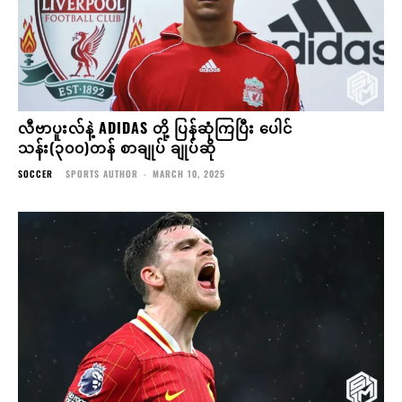
လီဗာပူးလ်နဲ့ ADIDAS တို့ ပြန်ဆုံကြပြီး ပေါင်
သန်း(၃၀၀)တန် စာချုပ် ချုပ်ဆို
SOCCER
SPORTS AUTHOR
-
MARCH 10, 2025