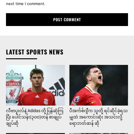
next time I comment.
LATEST SPORTS NEWS
လီဗာပူးလ်နဲ့ Adidas တို့ ပြန်ဆုံကြ
ပီအက်စ်ဂျီက သူတို့ ရင်ဆိုင်ခဲ့ရသ
ပြီး ပေါင်သန်း(၃၀၀)တန် စာချုပ်
မျှထဲ အကောင်းဆုံး အသင်းလို့
ချုပ်ဆို
ရောဘတ်ဆန် ဆို