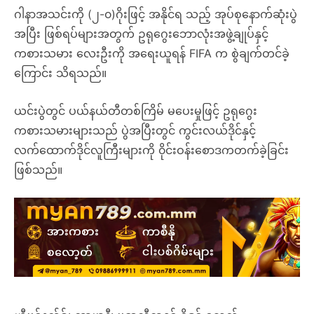
ဂါနာအသင်းကို (၂-၀)ဂိုးဖြင့် အနိုင်ရ သည့် အုပ်စုနောက်ဆုံးပွဲ
အပြီး ဖြစ်ရပ်များအတွက် ဥရုဂွေးဘောလုံးအဖွဲ့ချုပ်နှင့်
ကစားသမား လေးဦးကို အရေးယူရန် FIFA က စွဲချက်တင်ခဲ့
ကြောင်း သိရသည်။
ယင်းပွဲတွင် ပယ်နယ်တီတစ်ကြိမ် မပေးမှုဖြင့် ဥရုဂွေး
ကစားသမားများသည် ပွဲအပြီးတွင် ကွင်းလယ်ဒိုင်နှင့်
လက်ထောက်ဒိုင်လူကြီးများကို ၀ိုင်းဝန်းစောဒကတက်ခဲ့ခြင်း
ဖြစ်သည်။