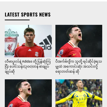
LATEST SPORTS NEWS
လီဗာပူးလ်နဲ့ Adidas တို့ ပြန်ဆုံကြ
ပီအက်စ်ဂျီက သူတို့ ရင်ဆိုင်ခဲ့ရသ
ပြီး ပေါင်သန်း(၃၀၀)တန် စာချုပ်
မျှထဲ အကောင်းဆုံး အသင်းလို့
ချုပ်ဆို
ရောဘတ်ဆန် ဆို