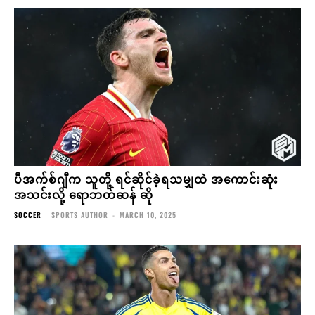
ပီအက်စ်ဂျီက သူတို့ ရင်ဆိုင်ခဲ့ရသမျှထဲ အကောင်းဆုံး
အသင်းလို့ ရောဘတ်ဆန် ဆို
SOCCER
SPORTS AUTHOR
-
MARCH 10, 2025