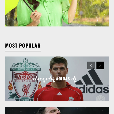
MOST POPULAR
လီဗာပူးလ်နဲ့ ADIDAS တို့ ...