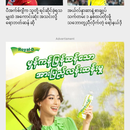
ပီအက်စ်ဂျီက သူတို့ ရင်ဆိုင်ခဲ့ရသ
အယ်လ်နာဆာနဲ့ စာချုပ်
မျှထဲ အကောင်းဆုံး အသင်းလို့
သက်တမ်း ၁ နှစ်ထပ်တိုးဖို့
ရောဘတ်ဆန် ဆို
သဘောတူညီလိုက်တဲ့ ရော်နယ်ဒို
Advertisment