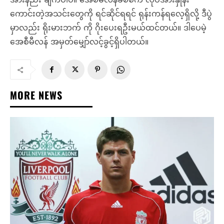
ကောင်းတဲ့အသင်းတွေကို ရင်ဆိုင်ရရင် ရုန်းကန်ရလေ့ရှိလို့ ဒီပွဲ
မှာလည်း ရိုးမားဘက် ကို ဂိုးပေးရဦးမယ်ထင်တယ်။ ဒါပေမဲ့
အေစီမီလန် အမှတ်မျှော်လင့်ခွင့်ရှိပါတယ်။
MORE NEWS