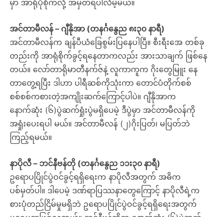
မှာ အာရုံပိုစိုက်လို့ အမှတ်ရပါလိမ့်မယ်။
အင်တာမီလန် – ဂျီနိုအာ (တနင်္ဂနွေည ၈း၃၀ နာရီ)
အင်တာမီလန်က ချန်ပီယံခြေစွမ်းပြနေပါပြီ။ စီးရီးအေ တစ်ခု
တည်းကို အာရုံစိုက်ခွင့်ရနေတာကလည်း အားသာချက် ဖြစ်နေ
တယ်။ လော်တာရိုမာတီနက်ဇ်နဲ့ လူကာကူက ဂိုးတွေမြူး နေ
တာတွေ့ရပြီး ဒါဟာ ပါရီဆစ်ကိုသုံးကာ တောင်ပံတိုက်စစ်
စစ်စစ်ကစားတဲ့အကျိုးဆက်ကြောင့်ပါပဲ။ ဂျီနိုအာက
နောက်ဆုံး (၆)ပွဲဆက်ရှုံးပွဲမရှိပေမဲ့ ဒီပွဲမှာ အင်တာမီလန်ကို
အရှုံးပေးရပါ မယ်။ အင်တာမီလန် (၂)ဂိုးပြတ်၊ မပြတ်ဘဲ
ကြည့်ရမယ်။
နာပိုလီ – ဘင်နီဗန်တို (တနင်္ဂနွေည ၁၁း၃၀ နာရီ)
ဥရောပပြိုင်ပွဲဝင်ခွင့်ရရှိရေးက နာပိုလီအတွက် အဓိက
ပစ်မှတ်ပါ။ ဒါပေမဲ့ ဒဏ်ရာပြဿနာတွေကြောင့် နာပိုလီရဲ့က
စားပုံတည်ငြိမ်မှုမရှိဘဲ ဥရောပပြိုင်ပွဲဝင်ခွင့်ရရှိရေးအတွက်