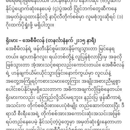
မရေမရာဖြစ်နေတယ်။ ဘင်နီဗန်တိုက နောက်ဆုံး (၆)ပွဲဆက်
နိုင်ပွဲပျောက်ဆုံးနေပေမဲ့ (၄)ပွဲအထိ ပြိုင်ဘက်တွေဆီကနေ
အမှတ်ခွဲယူထားနိုင်လို့ နာပိုလီတိုက်စစ်မှာ လူမစုံဘူးဆိုရင် (၁)
ဂိုးထက်ပိုရှုံးဖို့ မရှိပါဘူး။
ရိုးမား – အေစီမီလန် (တနင်္လာနံနက် ၂း၁၅ နာရီ)
အေစီမီလန်ရဲ့ ဖန်တီးနိုင်စွမ်းအားနိမ့်ကျသွားတာ မြင်နေရ
တယ်။ ချာဟာနိုဂလူး၊ ရယ်ဘစ်တို့နဲ့ လူပြန်စုံလာပြီးမှ အခုလို
ဖြစ်သွားတာ အံ့အားသင့်စရာလည်းကောင်းတယ်။ အေစီမီလန်
ရဲ့ ဟန်ချက်ယိမ်းယိုင်သွားခြင်းနောက်ကွယ်မှာ လူငယ်နဲ့
အတွေ့အကြုံရင့်ကစားသမားတွေကြား အချိုးအစားညီမျှစွာ
ပေါင်းစပ်နိုင်မှုမရှိသေးတာက အဓိကအချက်လိုဖြစ်နေတယ်။
ရိုးမားကလည်း ယုံကြည်လို့သိပ်မရဘူး။ နည်းပြ ဖွန်ဆီကာရဲ့
အသင်းက တိုက်စစ်ဦးစားပေးပုံစံမျိုး တည်ဆောက်ထားပြီး ဒီ
ရာသီ စီးရီးအေရဲ့ တိုက်စစ်အားအကောင်းဆုံးအသင်းအဖြစ်
ရပ်တည်နေပေမဲ့ နိုင်သင့်တဲ့ပွဲတွေမှာ အမှတ်ဆုံးရှုံးနေတာဟာ
အားနည်း ချက်ပါပဲ။ အေစီမီလန်ခံစစ်က လုပ်အားနှုန်း