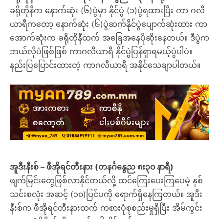
ခရိုတိုနီက နောက်ဆုံး (၆)ပွဲမှာ နိုင်ပွဲ (၁)ပွဲရထားပြီး ကာ ဂလီ
ယာရီကတော့ နောက်ဆုံး (၆)ပွဲဆက်နိုင်ပွဲပျောက်ဆုံးထား ကာ
အောက်ဆုံးက ခရိုတိုနီထက် အခြေအနေပိုဆိုးနေတယ်။ ဒီပွဲက
ဘယ်လိုပဲဖြစ်ဖြစ် ကာဂလီယာရီ နိုင်ပွဲပြန်ရှာရမယ့်ပွဲပါပဲ။
နည်းပြပြောင်းထားတဲ့ ကာဂလီယာရီ အနိုင်သေချာပါတယ်။
အူဒီးနီးစ် – ဖီအိုရင်တီးနား (တနင်္ဂနွေည ၈း၃၀ နာရီ)
ဖျက်မြင်းတွေဖြစ်လာနိုင်တယ်လို့ ထင်ကြေးပေးကြပေမဲ့ နှစ်
သင်းစလုံး အဆင့် (၁၀)ပြင်ပကို ရောက်ရှိနေကြတယ်။ အူဒီး
နီးစ်က ဖီအိုရင်တီးနားထက် ကစားပုံစုစည်းမှုရှိပြီး အိမ်ကွင်း