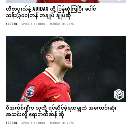
လီဗာပူးလ်နဲ့ ADIDAS တို့ ပြန်ဆုံကြပြီး ပေါင်
သန်း(၃၀၀)တန် စာချုပ် ချုပ်ဆို
SOCCER
SPORTS AUTHOR
-
MARCH 10, 2025
ပီအက်စ်ဂျီက သူတို့ ရင်ဆိုင်ခဲ့ရသမျှထဲ အကောင်းဆုံး
အသင်းလို့ ရောဘတ်ဆန် ဆို
SOCCER
SPORTS AUTHOR
-
MARCH 10, 2025