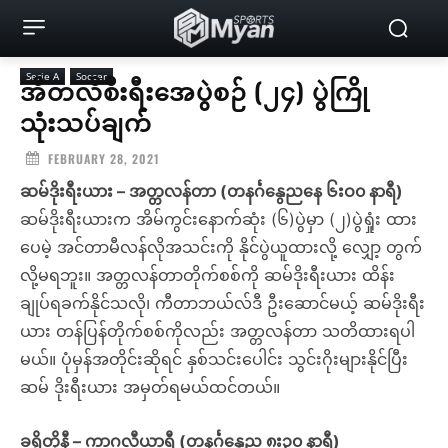
Serie A
Soccer
အီတလီစီးရီးအေပွဲစဉ် (၂၄) ပွဲကြို
သုံးသပ်ချက်
FEBRUARY 28, 2021
ဆမ်ဒိုးရီးယား – အတ္တလန်တာ (တနင်္ဂနွေညနေ ၆းဝ၀ နာရီ)
ဆမ်ဒိုးရီးယားက အိမ်ကွင်းနောက်ဆုံး (၆)ပွဲမှာ (၂)ပွဲရှုံး ထား
ပေမဲ့ အင်တာမီလန်လိုအသင်းကို နိုင်ပွဲယူထားလို့ လျှော့ တွက်
လို့မရဘူး။ အတ္တလန်တာတိုက်စစ်ကို ဆမ်ဒိုးရီးယား ထိန်း
ချုပ်ရခက်နိုင်သလို၊ ကီတာဘယ်လ်ဒီ ဦးဆောင်မယ့် ဆမ်ဒိုးရီး
ယား တန်ပြန်တိုက်စစ်ကိုလည်း အတ္တလန်တာ သတိထားရပါ
မယ်။ ပုံမှန်အတိုင်းဆိုရင် နှစ်သင်းပေါင်း သွင်းဂိုးများနိုင်ပြီး
ဆမ် ဒိုးရီးယား အမှတ်ရမယ်ထင်တယ်။
ခရိုတိုနီ – ကာဂလီယာရီ (တနင်္ဂနွေည ၈း၃၀ နာရီ)