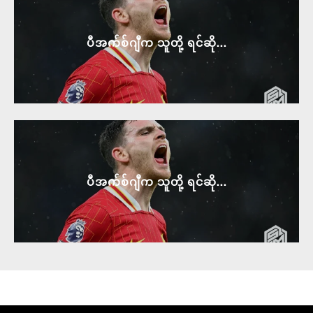
ပီအက်စ်ဂျီက သူတို့ ရင်ဆို...
ပီအက်စ်ဂျီက သူတို့ ရင်ဆို...