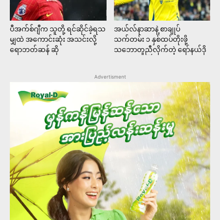
ပီအက်စ်ဂျီက သူတို့ ရင်ဆိုင်ခဲ့ရသ
အယ်လ်နာဆာနဲ့ စာချုပ်
မျှထဲ အကောင်းဆုံး အသင်းလို့
သက်တမ်း ၁ နှစ်ထပ်တိုးဖို့
ရောဘတ်ဆန် ဆို
သဘောတူညီလိုက်တဲ့ ရော်နယ်ဒို
Advertisment