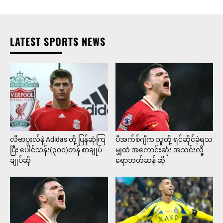
LATEST SPORTS NEWS
လီဗာပူးလ်နဲ့ Adidas တို့ ပြန်ဆုံကြ
ပီအက်စ်ဂျီက သူတို့ ရင်ဆိုင်ခဲ့ရသ
ပြီး ပေါင်သန်း(၃၀၀)တန် စာချုပ်
မျှထဲ အကောင်းဆုံး အသင်းလို့
ချုပ်ဆို
ရောဘတ်ဆန် ဆို