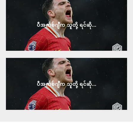
ပီအက်စ်ဂျီက သူတို့ ရင်ဆို...
ပီအက်စ်ဂျီက သူတို့ ရင်ဆို...