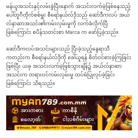
မန်ယူအသင်းနှင့်လမ်းခွဲပြီးနောက် အသင်းလက်မဲ့ဖြစ်နေသည့်
ပေါ်တူဂီတိုက်စစ်မှူး စီရော်နယ်လ်ဒိုသည် ဆော်ဒီကလပ် အယ်
လ်နာဆာအသင်း၏ကမ်းလှမ်းမှုကို လက်ခံလိုက်ပြီ
ဖြစ်ကြောင်း စပိန်သတင်းစာ Marca က ဖော်ပြခဲ့သည်။
ဆော်ဒီကလပ်အသင်းများသည် ပြီးခဲ့သည့်နွေရာသီ
ကတည်းက စီရော်နယ်လ်ဒိုကို ခေါ်ယူရန် စိတ်ဝင်စားခဲ့ကြခြင်း
ဖြစ်ပြီး ယခု အသင်းလက်မဲ့ဖြစ်သွားချိန်၌ အယ်လ်နာဆာ
အသင်းက တရားဝင်ကမ်းလှမ်းမှု ထပ်မံပြုလုပ်ခဲ့ခြင်း
ဖြစ်ကြောင်း သိရသည်။