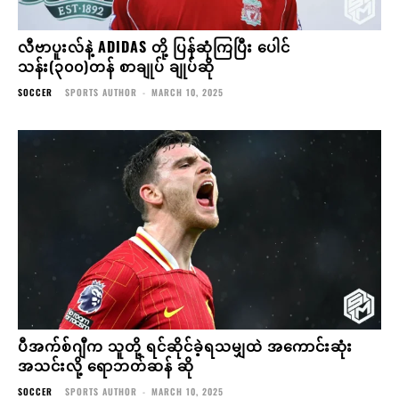
လီဗာပူးလ်နဲ့ ADIDAS တို့ ပြန်ဆုံကြပြီး ပေါင်
သန်း(၃၀၀)တန် စာချုပ် ချုပ်ဆို
SOCCER
SPORTS AUTHOR
-
MARCH 10, 2025
ပီအက်စ်ဂျီက သူတို့ ရင်ဆိုင်ခဲ့ရသမျှထဲ အကောင်းဆုံး
အသင်းလို့ ရောဘတ်ဆန် ဆို
SOCCER
SPORTS AUTHOR
-
MARCH 10, 2025