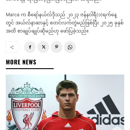
Marca က စီရော်နယ်လ်ဒိုသည် ၂၀၂၃ ဇန်နဝါရီ(၁)ရက်နေ့
တွင် အယ်လ်နာဆာနှင့် စတင်လက်တွဲမည်ဖြစ်ပြီး ၂၀၂၅ ခုနှစ်
အထိ စာချုပ်ချုပ်ဆိုမည်ဟု ဖော်ပြခဲ့သည်။
MORE NEWS