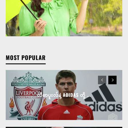
MOST POPULAR
လီဗာပူးလ်နဲ့ ADIDAS တို့ ...