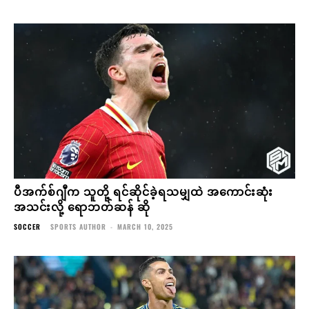
ပီအက်စ်ဂျီက သူတို့ ရင်ဆိုင်ခဲ့ရသမျှထဲ အကောင်းဆုံး
အသင်းလို့ ရောဘတ်ဆန် ဆို
SOCCER
SPORTS AUTHOR
-
MARCH 10, 2025