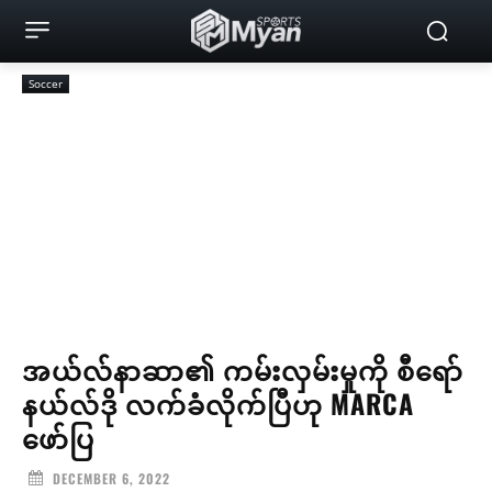
Soccer
အယ်လ်နာဆာ၏ ကမ်းလှမ်းမှုကို စီရော်
နယ်လ်ဒို လက်ခံလိုက်ပြီဟု MARCA
ဖော်ပြ
DECEMBER 6, 2022