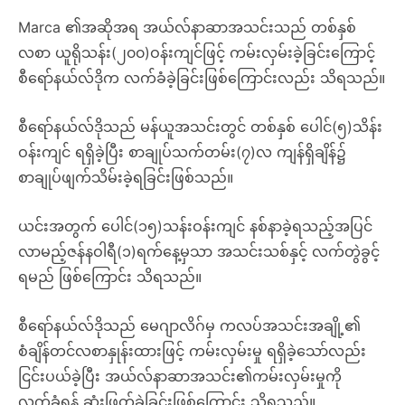
Marca ၏အဆိုအရ အယ်လ်နာဆာအသင်းသည် တစ်နှစ်
လစာ ယူရိုသန်း(၂၀၀)ဝန်းကျင်ဖြင့် ကမ်းလှမ်းခဲ့ခြင်းကြောင့်
စီရော်နယ်လ်ဒိုက လက်ခံခဲ့ခြင်းဖြစ်ကြောင်းလည်း သိရသည်။
စီရော်နယ်လ်ဒိုသည် မန်ယူအသင်းတွင် တစ်နှစ် ပေါင်(၅)သိန်း
ဝန်းကျင် ရရှိခဲ့ပြီး စာချုပ်သက်တမ်း(၇)လ ကျန်ရှိချိန်၌
စာချုပ်ဖျက်သိမ်းခဲ့ရခြင်းဖြစ်သည်။
ယင်းအတွက် ပေါင်(၁၅)သန်းဝန်းကျင် နစ်နာခဲ့ရသည့်အပြင်
လာမည့်ဇန်နဝါရီ(၁)ရက်နေ့မှသာ အသင်းသစ်နှင့် လက်တွဲခွင့်
ရမည် ဖြစ်ကြောင်း သိရသည်။
စီရော်နယ်လ်ဒိုသည် မေဂျာလိဂ်မှ ကလပ်အသင်းအချို့၏
စံချိန်တင်လစာနှုန်းထားဖြင့် ကမ်းလှမ်းမှု ရရှိခဲ့သော်လည်း
ငြင်းပယ်ခဲ့ပြီး အယ်လ်နာဆာအသင်း၏ကမ်းလှမ်းမှုကို
လက်ခံရန် ဆုံးဖြတ်ခဲ့ခြင်းဖြစ်ကြောင်း သိရသည်။