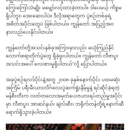
ကြွေးကြော်သံမျိုး မမျှော်လင့်ထားခဲ့တာပါ။ ဒါပေမယ့် ကိစ္စမ
ရှိပါဘူး၊ အေးဆေးပါပဲ။ ဒီလိုအရာတွေက ပွဲစဉ်တစ်ခုရဲ့
အစိတ်အပိုင်းတွေပဲ ဖြစ်ပါတယ်။ ကျွန်တော် အပြည့်အဝ
နားလည်ပေးနိုင်ပါတယ်။
ကျွန်တော်တို့အသင်းနှစ်ခုအကြားမှာလည်း မယုံကြည်နိုင်
လောက်စရာတိုက်ပွဲတွေ ရှိခဲ့ဖူးပါတယ်။ ကျွန်တော် လီဗာပူး
အသင်းအပေါ် လေးစားမှုရှိပါတယ်”လို့ ပြောပါတယ်။
အခုပွဲစဉ်ရလဒ်ပိုင်းနဲ့အတူ ၂၀၀၈ ခုနှစ်နောက်ပိုင်း ပထမဆုံး
အကြိမ် ပရီးမီးယားလိဂ်လေးပွဲဆက်ရှုံးနိမ့်မှုနဲ့ ရင်ဆိုင်ခဲ့ရတဲ့
မန်စီးတီးက လတ်တလောအမှတ်ပေးဇယားရပ်တည်မှုအပိုင်း
မှာ လီဗာပူး၊ အာဆင်နယ်၊ ချဲလ်ဆီး၊ ဘရိုက်တန်တို့ရဲ့နောက်ဆီ
ရောက်ရှိသွားခဲ့ပါတယ်။