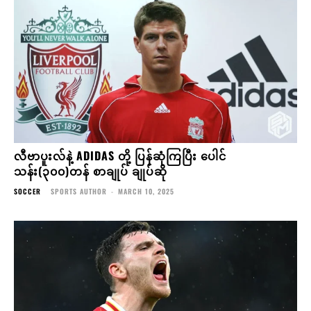
လီဗာပူးလ်နဲ့ ADIDAS တို့ ပြန်ဆုံကြပြီး ပေါင်
သန်း(၃၀၀)တန် စာချုပ် ချုပ်ဆို
SOCCER
SPORTS AUTHOR
-
MARCH 10, 2025