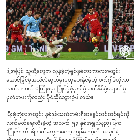
ဒါ့အပြင် သူတို့တွေက လွန်ခဲ့တဲ့ရှစ်နှစ်တာကာလအတွင်း
အောင်မြင်မှုအလီလီဆွတ်ခူးရယူပေးနိုင်ခဲ့တဲ့ ပက်ဂွါဒီယိုလာ
လက်အောက် မကြုံစဖူး ပြိုင်ပွဲစုံခုနစ်ပွဲဆက်နိုင်ပွဲပျောက်မှု
မှတ်တမ်းကိုလည်း ပိုင်ဆိုင်သွားခဲ့ပါတယ်။
ပြီးခဲ့တဲ့လအတွင်း နှစ်နှစ်သက်တမ်းရှိစာချုပ်သစ်တစ်ရပ်ကို
လက်မှတ်ရေးထိုးခဲ့တဲ့ အသက်-၅၃ နှစ်အရွယ်နည်းပြက
“ပြိုင်ဘက်ပရိသတ်တွေကတော့ ကျွန်တော့်ကို အလုပ်နဲ့