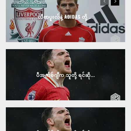
လီဗာပူးလ်နဲ့ ADIDAS တို့ ...
ပီအက်စ်ဂျီက သူတို့ ရင်ဆို...