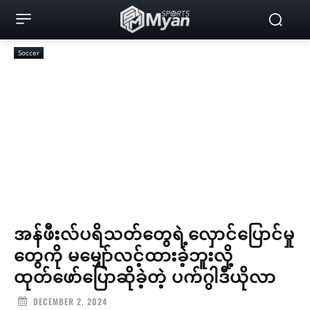
Soccer
အန်ဖီးလ်ပရိသတ်တွေရဲ့လှောင်ပြောင်မှု
တွေကို မမျှော်လင့်ထားခဲ့ဘူးလို့
ထုတ်ဖော်ပြောဆိုခဲ့တဲ့ ပက်ဂွါဒီယိုလာ
DECEMBER 2, 2024