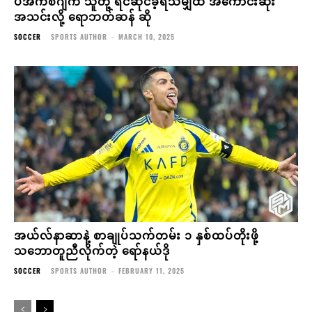
ပီအက်စ်ဂျီက သူတို့ ရင်ဆိုင်ခဲ့ရသမျှထဲ အကောင်းဆုံး
အသင်းလို့ ရောဘတ်ဆန် ဆို
SOCCER
SPORTS AUTHOR
-
MARCH 10, 2025
အယ်လ်နာဆာနဲ့ စာချုပ်သက်တမ်း ၁ နှစ်ထပ်တိုးဖို့
သဘောတူညီလိုက်တဲ့ ရော်နယ်ဒို
SOCCER
SPORTS AUTHOR
-
FEBRUARY 11, 2025