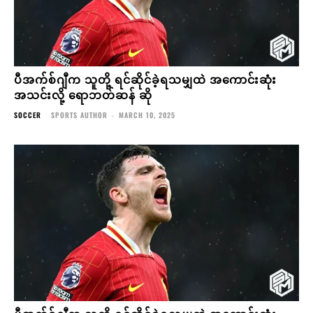
ပီအက်စ်ဂျီက သူတို့ ရင်ဆိုင်ခဲ့ရသမျှထဲ အကောင်းဆုံး
အသင်းလို့ ရောဘတ်ဆန် ဆို
SOCCER
SPORTS AUTHOR
-
MARCH 10, 2025