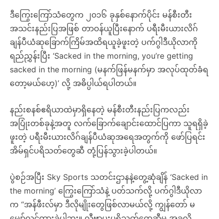
ဒီကြွေးကြော်သံတွေက ၂၀၁၆ ခုနှစ်နောက်ပိုင်း မန်စီးတီး
အသင်းနည်းပြအဖြစ် တာဝန်ယူပြီးနောက် ပရီးမီးယားလိဂ်
ချန်ပီယံဆုခြောက်ကြိမ်အထိရယူခဲ့ဖူးတဲ့ ပက်ဂွါဒီယိုလာကို
ရည်ညွှန်းပြီး ‘Sacked in the morning, you’re getting
sacked in the morning (မနက်ဖြန်မနက်မှာ အလုပ်ထုတ်ခံရ
တော့မယ်ဟေ့)’ လို့ အဓိပ္ပါယ်ရပါတယ်။
နည်းစနစ်ဧရိယာထဲမှာရှိနေတဲ့ မန်စီးတီးနည်းပြကလည်း
အပြုံးတစ်ခုနဲ့အတူ လက်ခြောက်ချောင်းထောင်ပြကာ သူရရှိခဲ့
ဖူးတဲ့ ပရီးမီးယားလိဂ်ချန်ပီယံဆုအရေအတွက်ကို ဖော်ပြရင်း
အိမ်ရှင်ပရိသတ်တွေဆီ တုံ့ပြန်သွားခဲ့ပါတယ်။
ပွဲစဉ်အပြီး Sky Sports သတင်းဌာနနဲ့တွေ့ဆုံချိန် ‘Sacked in
the morning’ ကြွေးကြော်သံနဲ့ ပတ်သက်လို့ ပက်ဂွါဒီယိုလာ
က “အန်ဖီးလ်မှာ ဒီလိုမျိုးတွေဖြစ်လာမယ်လို့ ကျွန်တော် မ
မျှော်လင့်ထားခဲ့ပါဘူး။ လီဗာပူးပရိသတ်တွေဆီမှ အခုလို