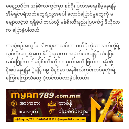
မနေ့ညပိုင်း၊ အန်ဖီးလ်ကွင်းမှာ နှစ်ဂိုးပြတ်အရေးနိမ့်နေချိန်
အိမ်ရှင်ပရိသတ်တွေရဲ့သူ့အပေါ် လှောင်ပြောင်မှုတွေကို မ
မျှော်လင့်ဘဲ ရရှိခဲ့ပါတယ်လို့ မန်စီးတီးနည်းပြပက်ဂွါဒီယိုလာ
က ပြောခဲ့ပါတယ်။
အခုပွဲစဉ်အတွင်း လီဗာပူးအသင်းက ဂတ်ပို၊ မိုဆာလက်တို့ရဲ့
သွင်းဂိုးတွေနဲ့အတူ နိုင်ပွဲရယူကာ အမှတ်ပေးချန်ပီယံပြေး
လမ်းပြိုင်ဘက်မန်စီးတီးကို ၁၁ မှတ်အထိ ဖြတ်ထားနိုင်ဖို့
နီးစပ်နေချိန်၊ ပွဲချိန် ၈၉ မိနစ်မှာ အန်ဖီးလ်ကွင်းတစ်ခုလုံးရဲ့
ကြွေးကြော်သံတွေ ပဲ့တင်ထပ်လာခဲ့ပါတယ်။