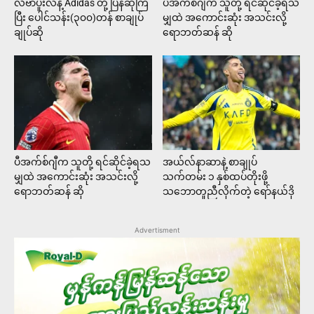
လီဗာပူးလ်နဲ့ Adidas တို့ ပြန်ဆုံကြ
ပီအက်စ်ဂျီက သူတို့ ရင်ဆိုင်ခဲ့ရသ
ပြီး ပေါင်သန်း(၃၀၀)တန် စာချုပ်
မျှထဲ အကောင်းဆုံး အသင်းလို့
ချုပ်ဆို
ရောဘတ်ဆန် ဆို
ပီအက်စ်ဂျီက သူတို့ ရင်ဆိုင်ခဲ့ရသ
အယ်လ်နာဆာနဲ့ စာချုပ်
မျှထဲ အကောင်းဆုံး အသင်းလို့
သက်တမ်း ၁ နှစ်ထပ်တိုးဖို့
ရောဘတ်ဆန် ဆို
သဘောတူညီလိုက်တဲ့ ရော်နယ်ဒို
Advertisment