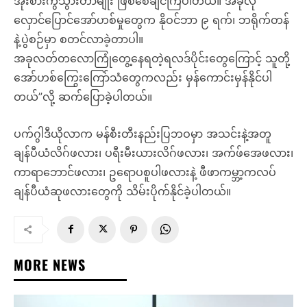
အိုးစားကွဲသွားတာမျိုး ဖြစ်စေချင်ကြပါတယ်။ အခုလို
လှောင်ပြောင်အော်ဟစ်မှုတွေက နိုဝင်ဘာ ၉ ရက်၊ ဘရိုက်တန်
နဲ့ပွဲစဉ်မှာ စတင်လာခဲ့တာပါ။
အခုလတ်တလောကြုံတွေ့နေရတဲ့ရလဒ်ပိုင်းတွေကြောင့် သူတို့
အော်ဟစ်ကြွေးကြော်သံတွေကလည်း မှန်ကောင်းမှန်နိုင်ပါ
တယ်”လို့ ဆက်ပြောခဲ့ပါတယ်။
ပက်ဂွါဒီယိုလာက မန်စီးတီးနည်းပြဘဝမှာ အသင်းနဲ့အတူ
ချန်ပီယံလိဂ်ဖလား၊ ပရီးမီးယားလိဂ်ဖလား၊ အက်ဖ်အေဖလား၊
ကာရာဘောင်ဖလား၊ ဥရောပစူပါဖလားနဲ့ ဖီဖာကမ္ဘာ့ကလပ်
ချန်ပီယံဆုဖလားတွေကို သိမ်းပိုက်နိုင်ခဲ့ပါတယ်။
MORE NEWS