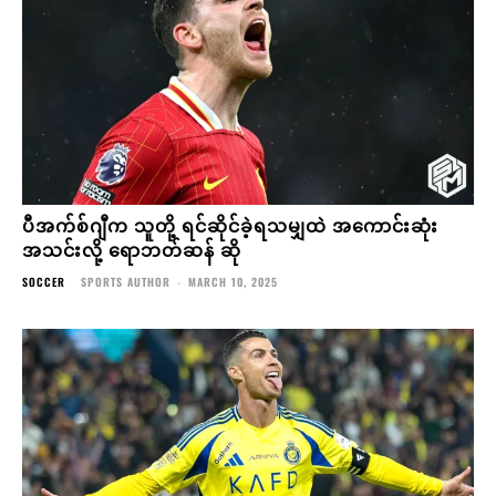
ပီအက်စ်ဂျီက သူတို့ ရင်ဆိုင်ခဲ့ရသမျှထဲ အကောင်းဆုံး
အသင်းလို့ ရောဘတ်ဆန် ဆို
SOCCER
SPORTS AUTHOR
-
MARCH 10, 2025