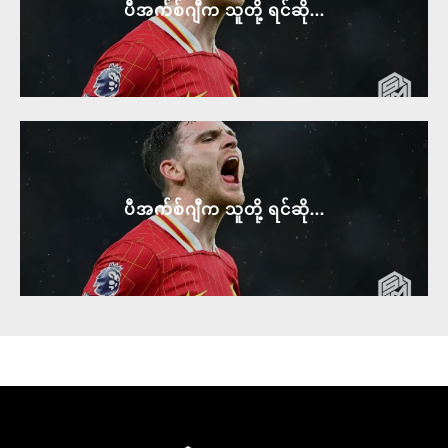
ပီအက်စ်ဂျီက သူတို့ ရင်ဆို...
ပီအက်စ်ဂျီက သူတို့ ရင်ဆို...