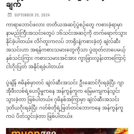
ချက်
SEPTEMBER 25, 2024
ကာရာဘောင်ဖလား တတိယအဆင့်ပွဲစဉ်တွေ ကစားခဲ့ရာမှာ
နာမည်ကြီးအသင်းတွေပဲ ၁၆သင်းအဆင့်ကို တက်ရောက်သွား
နိုင်ခဲ့ပါတယ်။ လိဂ်တူးကလပ် ဘာရိုးနဲ့ကစားခဲ့တဲ့ ချဲလ်ဆီး
အသင်းဟာ အရန်ကစားသမားတွေကိုသာ ပွဲထုတ်လာပေမယ့်
နှစ်သင်းကြား ကစားသမားအင်အား ကွာခြားလွန်းတာကြောင့်
ငါးဂိုးပြတ် အနိုင်ရခဲ့ပါတယ်။
ပွဲချိန် ၈မိနစ်မှာတင် ချဲလ်ဆီးအသင်း ဦးဆောင်ဂိုးရခဲ့ပြီး ဂျာ
အိုဖီးလစ်ရဲ့ပေးပို့မှုကနေ အန်ကွန်ကူက မြေမကျကန်သွင်း
သွားခဲ့တာ ဖြစ်ပါတယ်။ ၇မိနစ်အကြာမှာ ချဲလ်ဆီးအသင်း
ဒုတိယဂိုးရခဲ့ပြီး ဂတ်စ်တိုရဲ့ဖြတ်တင်ဘောကနေ အန်ကွန်ကူ
ကပဲ ပိတ်သွင်းခဲ့တာ ဖြစ်ပါတယ်။