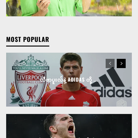
MOST POPULAR
လီဗာပူးလ်နဲ့ ADIDAS တို့ ...