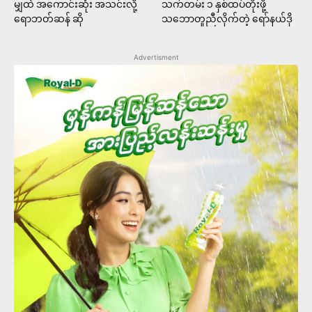
မျှထဲ အကောင်းဆုံး အသင်းလို့
သက်တမ်း ၁ နှစ်ထပ်တိုးဖို့
ရောဘတ်ဆန် ဆို
သဘောတူညီလိုက်တဲ့ ရော်နယ်ဒို
Advertisment