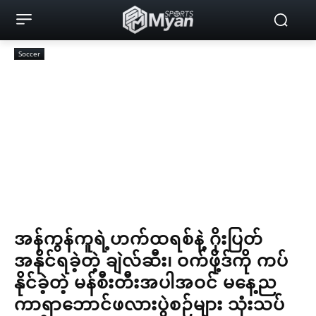
Soccer
အန်ကွန်ကူရဲ့ဟက်ထရစ်နဲ့ ဂိုးပြတ်
အနိုင်ရခဲ့တဲ့ ချဲလ်ဆီး၊ ဝက်ဖို့ဒ်ကို ကပ်
နိုင်ခဲ့တဲ့ မန်စီးတီးအပါအဝင် မနေ့ည
ကာရာဘောင်ဖလားပွဲစဉ်များ သုံးသပ်