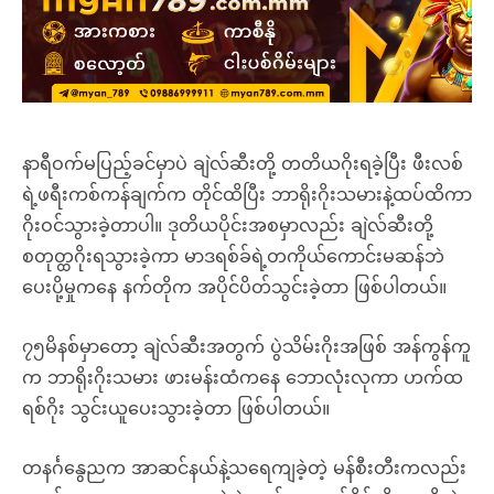
နာရီဝက်မပြည့်ခင်မှာပဲ ချဲလ်ဆီးတို့ တတိယဂိုးရခဲ့ပြီး ဖီးလစ်
ရဲ့ဖရီးကစ်ကန်ချက်က တိုင်ထိပြီး ဘာရိုးဂိုးသမားနဲ့ထပ်ထိကာ
ဂိုးဝင်သွားခဲ့တာပါ။ ဒုတိယပိုင်းအစမှာလည်း ချဲလ်ဆီးတို့
စတုတ္ထဂိုးရသွားခဲ့ကာ မာဒရစ်ခ်ရဲ့တကိုယ်ကောင်းမဆန်ဘဲ
ပေးပို့မှုကနေ နက်တိုက အပိုင်ပိတ်သွင်းခဲ့တာ ဖြစ်ပါတယ်။
၇၅မိနစ်မှာတော့ ချဲလ်ဆီးအတွက် ပွဲသိမ်းဂိုးအဖြစ် အန်ကွန်ကူ
က ဘာရိုးဂိုးသမား ဖားမန်းထံကနေ ဘောလုံးလုကာ ဟက်ထ
ရစ်ဂိုး သွင်းယူပေးသွားခဲ့တာ ဖြစ်ပါတယ်။
တနင်္ဂနွေညက အာဆင်နယ်နဲ့သရေကျခဲ့တဲ့ မန်စီးတီးကလည်း