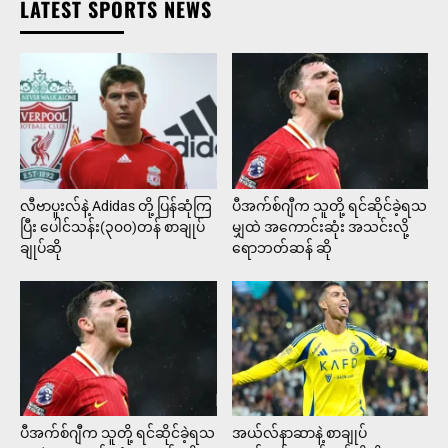
LATEST SPORTS NEWS
လီဗာပူးလ်နဲ့ Adidas တို့ ပြန်ဆုံကြ
ပီအက်စ်ဂျီက သူတို့ ရင်ဆိုင်ခဲ့ရသ
ပြီး ပေါင်သန်း(၃၀၀)တန် စာချုပ်
မျှထဲ အကောင်းဆုံး အသင်းလို့
ချုပ်ဆို
ရောဘတ်ဆန် ဆို
ပီအက်စ်ဂျီက သူတို့ ရင်ဆိုင်ခဲ့ရသ
အယ်လ်နာဆာနဲ့ စာချုပ်