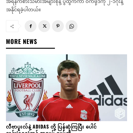
အရန်ကစားသမားအများစုနဲ့ ပွဲထွက်ကာ ဝက်ဖို့ဒ်ကို ၂-၁ဂိုးနဲ့
အနိုင်ရခဲ့ပါတယ်။
MORE NEWS
လီဗာပူးလ်နဲ့ ADIDAS တို့ ပြန်ဆုံကြပြီး ပေါင်
သန်း(၃၀၀)တန် စာချုပ် ချုပ်ဆို