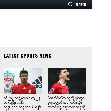
SEARCH
LATEST SPORTS NEWS
လီဗာပူးလ်နဲ့ Adidas တို့ ပြန်
ပီအက်စ်ဂျီက သူတို့ ရင်ဆိုင်
ဆုံကြပြီး ပေါင်
ခဲ့ရသမျှထဲ အကောင်းဆုံး
သန်း(၃၀၀)တန် စာချုပ် ချုပ်
အသင်းလို့ ရောဘတ်ဆန် ဆို