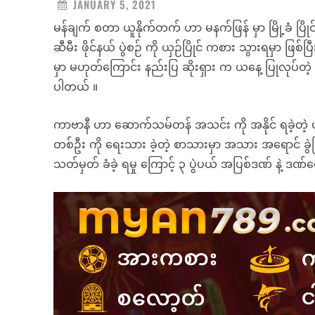
JANUARY 5, 2021
မန်ချက် စတာ ယူနိုက်တက် ဟာ မနက်ဖြန် မှာ မြို့ခံ ပ
ဆီမီး ဖိုင်နယ် ပွဲစဉ် ကို ယှဉ်ပြိုင် ကစား သွားရမှာ ဖြစ်ပ
မှာ မဟုတ်ကြောင်း နည်းပြ ဆိုးရှား က ယနေ့ ပြုလုပ်တဲ့ ပ
ပါတယ် ။
ကာဗာနီ ဟာ ဆောက်သမ်တန် အသင်း ကို အနိုင် ရခဲ့တဲ့ ပရီ
တစ်ဦး ကို ရေးသား ခဲ့တဲ့ စာသားမှာ အသား အရောင် ခွဲခြား
သတ်မှတ် ခံခဲ့ ရမှု ကြောင့် ၃ ပွဲပယ် အပြစ်ဒဏ် နဲ့ ဒဏ်င