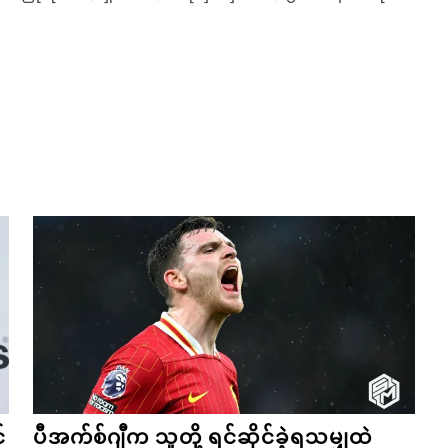
်
ပီအက်စ်ဂျီက သူတို့ ရင်ဆိုင်ခဲ့ရသမျှထဲ