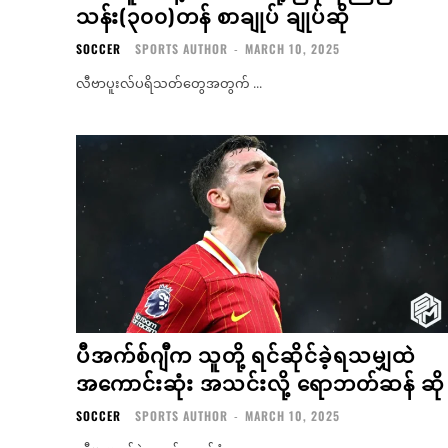
သန်း(၃၀၀)တန် စာချုပ် ချုပ်ဆို
SOCCER
SPORTS AUTHOR
-
MARCH 10, 2025
လီဗာပူးလ်ပရိသတ်တွေအတွက် ...
ပီအက်စ်ဂျီက သူတို့ ရင်ဆိုင်ခဲ့ရသမျှထဲ
အကောင်းဆုံး အသင်းလို့ ရောဘတ်ဆန် ဆို
SOCCER
SPORTS AUTHOR
-
MARCH 10, 2025