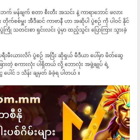
ြိုင်ဘက် မန်ချက် စတာ စီးတီး အသင်း နဲ့ ကာရာဘောင် ဖလား
ြီး တိုက်စစ်မှူး အီဒီဆင် ကာဗာနီ ဟာ အဆိုပါ ပွဲစဉ် ကို ပါဝင် နိုင်
ွဲကြို သတင်းစာ ရှင်းလင်း ပွဲမှာ ထည့်သွင်း ပြောကြား သွားခဲ့
းမီးယားလိဂ် ပွဲစဉ် အပြီး ဆိုရှယ် မီဒီယာ ပေါ်မှာ မိတ်ဆွေ
တဲ့ စကားလုံး ပါရှိတယ် လို့ ဘောလုံး အဖွဲ့ချုပ် ရဲ့
ွေ ပေါင် ၁ သိန်း ချမှတ် ခံခဲ့ရ ပါတယ် ။