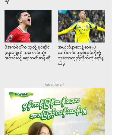
ဆို
ပီအက်စ်ဂျီက သူတို့ ရင်ဆိုင်
အယ်လ်နာဆာနဲ့ စာချုပ်
ခဲ့ရသမျှထဲ အကောင်းဆုံး
သက်တမ်း ၁ နှစ်ထပ်တိုးဖို့
အသင်းလို့ ရောဘတ်ဆန် ဆို
သဘောတူညီလိုက်တဲ့ ရော်န
ယ်ဒို
Advertisment