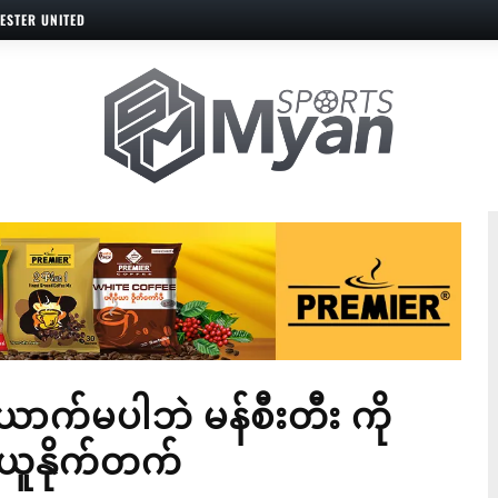
ESTER UNITED
်မပါဘဲ မန်စီးတီး ကို
 ယူနိုက်တက်