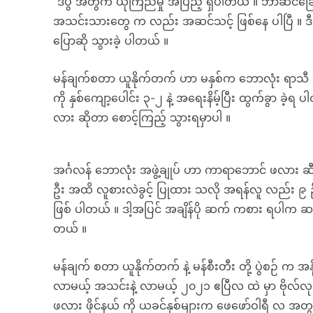
“ဒီပွဲ အတွက် ယုံကြည်မှု အပြည့် ရှိပါတယ် ။ ဘာဆင်ခြေမှ
အသင်းသားတွေ က လည်း အဆင်သင့် ဖြစ်နေ ပါပြီ ။ ဒီပ
ပြောဆို သွားခဲ့ ပါတယ် ။
မန်ချက်စတာ ယူနိုက်တက် ဟာ မနှစ်က ဘောလုံး ရာသီ တ
ကို နှစ်ကျော့ပေါင်း ၃-၂ နဲ့ အရေးနိမ့်ပြီး ထွက်ခွာ ခဲ့ရ
လား ဆိုတာ စောင့်ကြည့် သွားရမှာပါ ။
အင်္ဂလန် ဘောလုံး အဖွဲ့ချုပ် ဟာ ကာရာဘောင် ဖလား ဆီမ
ဦး အထိ လူစားလဲခွင့် ပြုထား သလို အရန်လူ လည်း ၉ ဦး 
ဖြစ် ပါတယ် ။ ဒါ့အပြင် အချိန်ပို ဆက် ကစား ရပါက ဆဌမ 
တယ် ။
မန်ချက် စတာ ယူနိုက်တက် နဲ့ မန်စီးတီး တို့ ပွဲစဉ် က အန
လာမယ့် အသင်းနဲ့ လာမယ့် ၂၀၂၁ ဧပြီလ ထဲ မှာ ဗိုလ်လုပ
ဖလား ဖိုင်နယ် ကို ယခင်နှစ်များက ဖေဖော်ဝါရီ လ အတွင