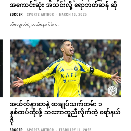
အကောင်းဆုံး အသင်းလို့ ရောဘတ်ဆန် ဆို
SOCCER
SPORTS AUTHOR
-
MARCH 10, 2025
လီဗာပူးလ်ရဲ့ ဘယ်နောက်ခံက...
အယ်လ်နာဆာနဲ့ စာချုပ်သက်တမ်း ၁
နှစ်ထပ်တိုးဖို့ သဘောတူညီလိုက်တဲ့ ရော်နယ်
ဒို
SOCCER
SPORTS AUTHOR
-
FEBRUARY 11, 2025