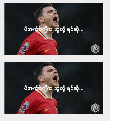
ပီအက်စ်ဂျီက သူတို့ ရင်ဆို...
ပီအက်စ်ဂျီက သူတို့ ရင်ဆို...