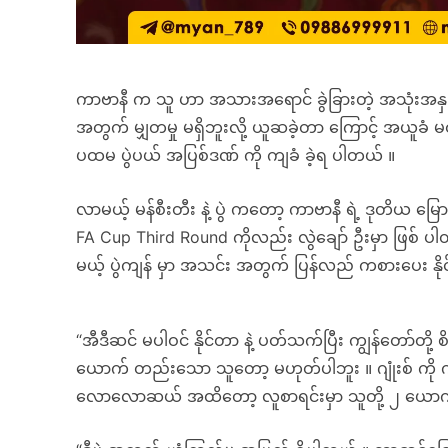
ကာဗာနီ က သူ ဟာ အသားအရောင် ခွဲခြားတဲ့ အသုံးအနှုန်း
အတွက် မျှတမှု မရှိဘူးလို့ ယူဆခဲ့တာ ကြောင့် အယူခံ မဝင်
ပထမ ပွဲပယ် အပြစ်ဒဏ် ကို ကျခံ ခဲ့ရ ပါတယ် ။
လာမယ့် မန်စီးတီး နဲ့ ပွဲ ကတော့ ကာဗာနီ ရဲ့ ဒုတိယ မြောက် 
FA Cup Third Round ကိုလည်း လွဲချော် ဦးမှာ ဖြစ် ပ
မယ့် ပွဲကျန် မှာ အသင်း အတွက် ပြန်လည် ကစားပေး နိုင်
“အီဒီဆင် မပါဝင် နိုင်တာ နဲ့ ပတ်သက်ပြီး ကျွန်တော်တို့ 
ယောက် တည်းသော သူတော့ မဟုတ်ပါဘူး ။ ဂျုံးစ် ကို ကျွန
လောလောဆယ် အထိတော့ လူစာရင်းမှာ သူတို့ ၂ ယောက် ပ