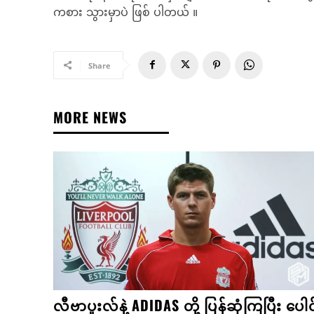
ကစား သွားမှာပဲ ဖြစ် ပါတယ် ။
Share
MORE NEWS
လီဗာပူးလ်နဲ့ ADIDAS တို့ ပြန်ဆုံကြပြီး ပေါင