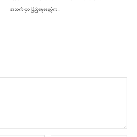
အသက်-၄၀ ပြည့်မွေးနေ့ပွဲက...