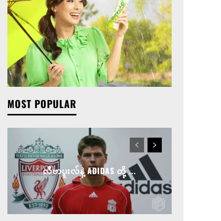
MOST POPULAR
လီဗာပူးလ်နဲ့ ADIDAS တို့ ...