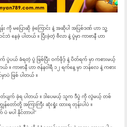
 ကို မပြောဆို ခဲ့ကြောင်း နဲ့ အဆိုပါ အပြစ်ဒဏ် ဟာ သူ့
ဘဲ နေခဲ့ ပါတယ် ။ ပြီးခဲ့တဲ့ ဗီလာ နဲ့ ပွဲမှာ ကာဗာနီ ဟာ
ပွဲပယ် ခံရတဲ့ ပွဲ ဖြစ်ပြီး ဝက်ဖိုဒ့် နဲ့ ပိတ်ရက် မှာ ကစားမယ့်
ါတယ် ။ ကာဗာနီ ဟာ ဇန်နဝါရီ ၁၂ ရက်နေ့ မှာ ဘန်လေ နဲ့ ကစား
မှာပဲ ဖြစ် ပါတယ် ။
စိတ်ပျက် ခဲ့ရ ပါတယ် ။ ဒါပေမယ့် သူက ဒီပွဲ ကို လွဲမယ့် တစ်
်တော်တို့ အကြာကြီး ဆုံးရှုံး ထားရ တုန်းပါပဲ ။
ဲ မပါ နိုင်တာပါ”