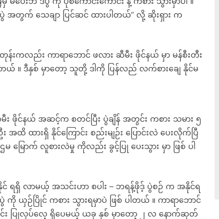
 မပေးဘဲ ဒီပွဲ ကို ပုံစံကောင်းကောင်း နဲ့ ကစား သွားမှာပါ ။
ွဲ အတွက် သေချာ ပြင်ဆင် ထားပါတယ်” လို့ ဆိုးရှား က
ုန်းကလည်း ကာရာဘောင် ဖလား ဆီမီး ဖိုင်နယ် မှာ မန်စီးတီး
 ပါတယ် ။ ဒီနှစ် မှာတော့ သူတို့ ဒါကို ပြန်လည် လက်စားချေ နိုင်မ
ီး ဖိုင်နယ် အဆင့်က စတင်ပြီး ပွဲချိန် အတွင်း ကစား သမား ၅
အထိ ထားရှိ နိုင်ကြောင်း စည်းမျဉ်း ပြောင်းလဲ ပေးလိုက်ပြီ
မြောက် လူစားလဲမှု ကိုလည်း ခွင့်ပြု ပေးသွား မှာ ဖြစ် ပါ
ိုင် ရရှိ လာမယ့် အသင်းဟာ စပါး – ဘရန့်ဖိုဒ့် ပွဲစဉ် က အနိုင်ရ
ွဲ ကို ယှဉ်ပြိုင် ကစား သွားရမှာပဲ ဖြစ် ပါတယ် ။ ကာရာဘောင်
်း ပြုလုပ်လေ့ ရှိပေမယ့် ယခု နှစ် မှာတော့ ၂ လ နောက်ဆုတ်