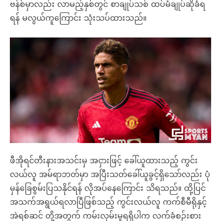
ဗန်စ်မှာလည်း လာမည့်နှစ်တွင် စာချုပ်သစ် ထပ်မံချုပ်ဆိုခံရ
ရန် မလွယ်ကူကြောင်း သုံးသပ်ထားသည်။
ဖီအိုရင်တီးနားအသင်းမှ အငှားဖြင့် ခေါ်ယူထားသည့် ကွင်း
လယ်လူ အမ်ရာဘတ်မှာ အပြီးသတ်ခေါ်ယူခွင့်ရှိသော်လည်း ပုံ
မှန်ခြေစွမ်းပြသနိုင်ရန် လိုအပ်နေကြောင်း သိရသည်။ ထို့ပြင်
အသက်အရွယ်ရလာပြီဖြစ်သည့် ကွင်းလယ်လူ ကက်စီမီရိုနှင့်
အဲရစ်ဆင် တို့အတွက် ကမ်းလှမ်းမှုရရှိပါက လက်ခံစဉ်းစား