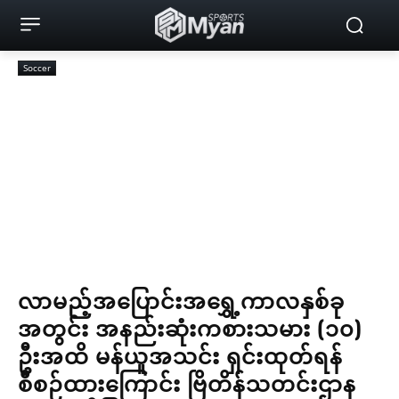
Soccer
လာမည့်အပြောင်းအရွှေ့ကာလနှစ်ခု
အတွင်း အနည်းဆုံးကစားသမား (၁၀)
ဦးအထိ မန်ယူအသင်း ရှင်းထုတ်ရန်
စီစဉ်ထားကြောင်း ဗြိတိန်သတင်းဌာန