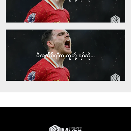
ပီအက်စ်ဂျီက သူတို့ ရင်ဆို...