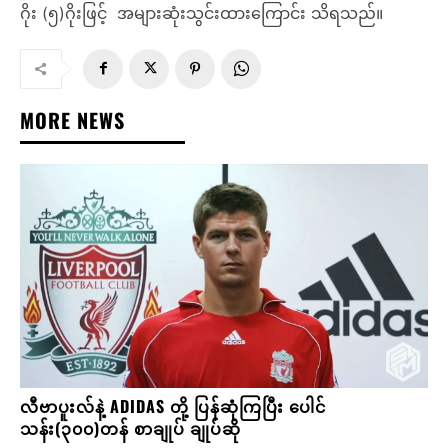
ဂိုး (၅)ဂိုးဖြင့် အများဆုံးသွင်းထားကြောင်း သိရသည်။
MORE NEWS
လီဗာပူးလ်နဲ့ ADIDAS တို့ ပြန်ဆုံကြပြီး ပေါင်
သန်း(၃၀၀)တန် စာချုပ် ချုပ်ဆို