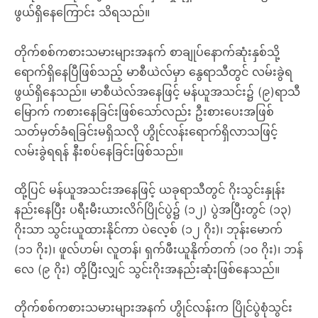
ဖွယ်ရှိနေကြောင်း သိရသည်။
တိုက်စစ်ကစားသမားများအနက် စာချုပ်နောက်ဆုံးနှစ်သို့
ရောက်ရှိနေပြီဖြစ်သည့် မာစီယဲလ်မှာ နွေရာသီတွင် လမ်းခွဲရ
ဖွယ်ရှိနေသည်။ မာစီယဲလ်အနေဖြင့် မန်ယူအသင်း၌ (၉)ရာသီ
မြောက် ကစားနေခြင်းဖြစ်သော်လည်း ဦးစားပေးအဖြစ်
သတ်မှတ်ခံရခြင်းမရှိသလို ဟွိုင်လန်းရောက်ရှိလာသဖြင့်
လမ်းခွဲရရန် နီးစပ်နေခြင်းဖြစ်သည်။
ထို့ပြင် မန်ယူအသင်းအနေဖြင့် ယခုရာသီတွင် ဂိုးသွင်းနှုန်း
နည်းနေပြီး ပရီးမီးယားလိဂ်ပြိုင်ပွဲ၌ (၁၂) ပွဲအပြီးတွင် (၁၃)
ဂိုးသာ သွင်းယူထားနိုင်ကာ ပဲလေ့စ် (၁၂ ဂိုး)၊ ဘုန်းမောက်
(၁၁ ဂိုး)၊ ဖူလ်ဟမ်၊ လူတန်၊ ရှက်ဖီးယူနိုက်တက် (၁၀ ဂိုး)၊ ဘန်
လေ (၉ ဂိုး) တို့ပြီးလျှင် သွင်းဂိုးအနည်းဆုံးဖြစ်နေသည်။
တိုက်စစ်ကစားသမားများအနက် ဟွိုင်လန်းက ပြိုင်ပွဲစုံသွင်း