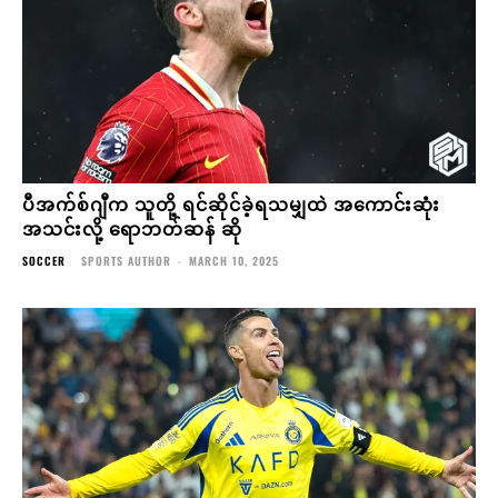
ပီအက်စ်ဂျီက သူတို့ ရင်ဆိုင်ခဲ့ရသမျှထဲ အကောင်းဆုံး
အသင်းလို့ ရောဘတ်ဆန် ဆို
SOCCER
SPORTS AUTHOR
-
MARCH 10, 2025