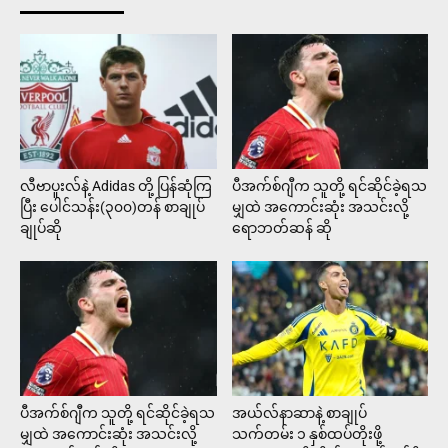
လီဗာပူးလ်နဲ့ Adidas တို့ ပြန်ဆုံကြ
ပီအက်စ်ဂျီက သူတို့ ရင်ဆိုင်ခဲ့ရသ
ပြီး ပေါင်သန်း(၃၀၀)တန် စာချုပ်
မျှထဲ အကောင်းဆုံး အသင်းလို့
ချုပ်ဆို
ရောဘတ်ဆန် ဆို
ပီအက်စ်ဂျီက သူတို့ ရင်ဆိုင်ခဲ့ရသ
အယ်လ်နာဆာနဲ့ စာချုပ်
မျှထဲ အကောင်းဆုံး အသင်းလို့
သက်တမ်း ၁ နှစ်ထပ်တိုးဖို့