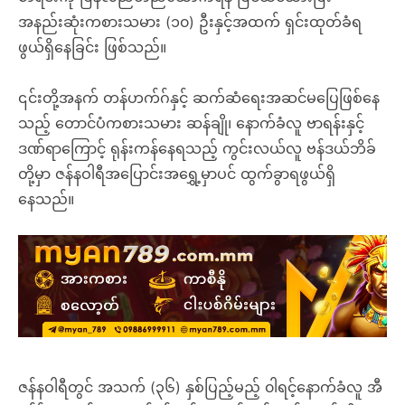
အနည်းဆုံးကစားသမား (၁၀) ဦးနှင့်အထက် ရှင်းထုတ်ခံရ
ဖွယ်ရှိနေခြင်း ဖြစ်သည်။
၎င်းတို့အနက် တန်ဟက်ဂ်နှင့် ဆက်ဆံရေးအဆင်မပြေဖြစ်နေ
သည့် တောင်ပံကစားသမား ဆန်ချို၊ နောက်ခံလူ ဗာရန်းနှင့်
ဒဏ်ရာကြောင့် ရုန်းကန်နေရသည့် ကွင်းလယ်လူ ဗန်ဒယ်ဘိခ်
တို့မှာ ဇန်နဝါရီအပြောင်းအရွှေ့မှာပင် ထွက်ခွာရဖွယ်ရှိ
နေသည်။
ဇန်နဝါရီတွင် အသက် (၃၆) နှစ်ပြည့်မည့် ၀ါရင့်နောက်ခံလူ အီ