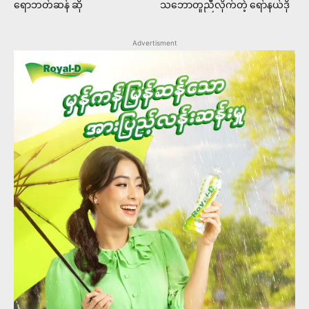
ရောဘတ်ဆန် ဆို
သဘောတူညီလိုက်တဲ့ ရော်နယ်ဒို
Advertisment