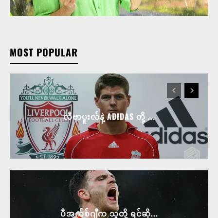
MOST POPULAR
လီဗာပူးလ်နဲ့ ADIDAS တို့ ...
ပီအက်စ်ဂျီက သူတို့ ရင်ဆို...