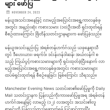
များ ဖော်ပြ
NOVEMBER 24, 2023
မန်ယူအသင်းအနေဖြင့် လာမည့်အပြောင်းအရွှေ့ကာလနှစ်ခု
အတွင်း အနည်းဆုံး ကစားသမား (၁၀)ဦးအထိ ရှင်းထုတ်ရန်
စီစဉ်ထားကြောင်း ဗြိတိန်သတင်းဌာနများက ဖော်ပြခဲ့သည်။
မန်ယူအသင်းနည်းပြ အဲရစ်တန်ဟက်ဂ်သည် ယခုနွေရာသီ
တွင် ဒီဟေးယား၊ ဖရက်ဒ်၊ ဒင်းန်ဟန်ဒါဆန်၊ အယ်လန်ဂါ စ
သည့် ကြယ်ပွင့်ကစားသမားများကို ရှင်းထုတ်ခဲ့ပြီးနောက် လာ
မည့်အပြောင်းအရွှေ့ကာလနှစ်ခုအတွင်း ကစားသမားများ
ထပ်မံရှင်းထုတ်ရန် စီစဉ်နေခြင်း ဖြစ်ကြောင်း သိရသည်။
Manchester Evening News သတင်းစာ၏ဖော်ပြမှုကို Daily
Mail သတင်းဌာနက ပြန်လည်ကိုးကားဖော်ပြမှုအရ အဲရစ်တန်
ဟက်ဂ်အနေဖြင့် လာမည့် (၁၂) လအတွင်း အသင်း၏လူ
စာရင်းကို ပြန်လည်တည်ဆောက်ရန် ပြင်ဆင်ထားပြီး