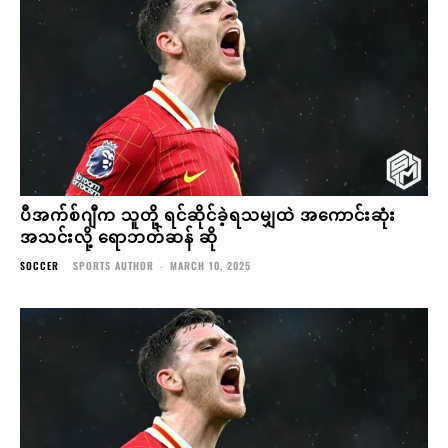
ပီအက်စ်ဂျီက သူတို့ ရင်ဆိုင်ခဲ့ရသမျှထဲ အကောင်းဆုံး
အသင်းလို့ ရောဘတ်ဆန် ဆို
SOCCER
SPORTS AUTHOR
-
MARCH 10, 2025