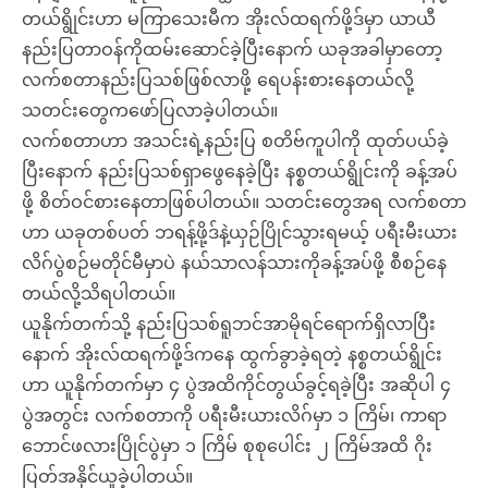
တယ်ရွိုင်းဟာ မကြာသေးမီက အိုးလ်ထရက်ဖို့ဒ်မှာ ယာယီ
နည်းပြတာဝန်ကိုထမ်းဆောင်ခဲ့ပြီးနောက် ယခုအခါမှာတော့
လက်စတာနည်းပြသစ်ဖြစ်လာဖို့ ရေပန်းစားနေတယ်လို့
သတင်းတွေကဖော်ပြလာခဲ့ပါတယ်။
လက်စတာဟာ အသင်းရဲ့နည်းပြ စတိဗ်ကူပါကို ထုတ်ပယ်ခဲ့
ပြီးနောက် နည်းပြသစ်ရှာဖွေနေခဲ့ပြီး နစ္စတယ်ရွိုင်းကို ခန့်အပ်
ဖို့ စိတ်ဝင်စားနေတာဖြစ်ပါတယ်။ သတင်းတွေအရ လက်စတာ
ဟာ ယခုတစ်ပတ် ဘရန့်ဖို့ဒ်နဲ့ယှဉ်ပြိုင်သွားရမယ့် ပရီးမီးယား
လိဂ်ပွဲစဉ်မတိုင်မီမှာပဲ နယ်သာလန်သားကိုခန့်အပ်ဖို့ စီစဉ်နေ
တယ်လို့သိရပါတယ်။
ယူနိုက်တက်သို့ နည်းပြသစ်ရူဘင်အာမိုရင်ရောက်ရှိလာပြီး
နောက် အိုးလ်ထရက်ဖို့ဒ်ကနေ ထွက်ခွာခဲ့ရတဲ့ နစ္စတယ်ရွိုင်း
ဟာ ယူနိုက်တက်မှာ ၄ ပွဲအထိကိုင်တွယ်ခွင့်ရခဲ့ပြီး အဆိုပါ ၄
ပွဲအတွင်း လက်စတာကို ပရီးမီးယားလိဂ်မှာ ၁ ကြိမ်၊ ကာရာ
ဘောင်ဖလားပြိုင်ပွဲမှာ ၁ ကြိမ် စုစုပေါင်း ၂ ကြိမ်အထိ ဂိုး
ပြတ်အနိုင်ယူခဲ့ပါတယ်။