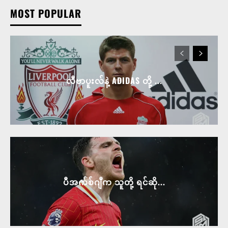
MOST POPULAR
လီဗာပူးလ်နဲ့ ADIDAS တို့ ...
ပီအက်စ်ဂျီက သူတို့ ရင်ဆို...