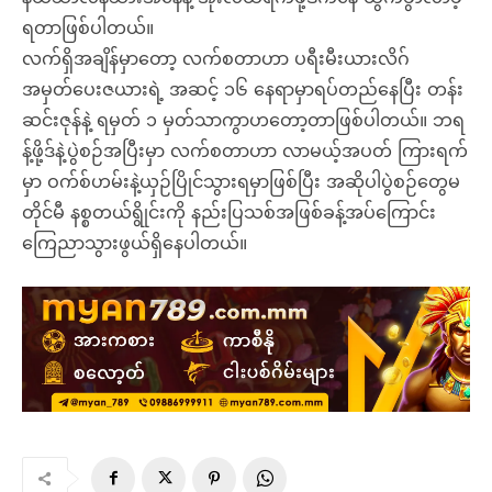
ရတာဖြစ်ပါတယ်။
လက်ရှိအချိန်မှာတော့ လက်စတာဟာ ပရီးမီးယားလိဂ်
အမှတ်ပေးဇယားရဲ့ အဆင့် ၁၆ နေရာမှာရပ်တည်နေပြီး တန်း
ဆင်းဇုန်နဲ့ ရမှတ် ၁ မှတ်သာကွာဟတော့တာဖြစ်ပါတယ်။ ဘရ
န့်ဖို့ဒ်နဲ့ပွဲစဉ်အပြီးမှာ လက်စတာဟာ လာမယ့်အပတ် ကြားရက်
မှာ ဝက်စ်ဟမ်းနဲ့ယှဉ်ပြိုင်သွားရမှာဖြစ်ပြီး အဆိုပါပွဲစဉ်တွေမ
တိုင်မီ နစ္စတယ်ရွိုင်းကို နည်းပြသစ်အဖြစ်ခန့်အပ်ကြောင်း
ကြေညာသွားဖွယ်ရှိနေပါတယ်။