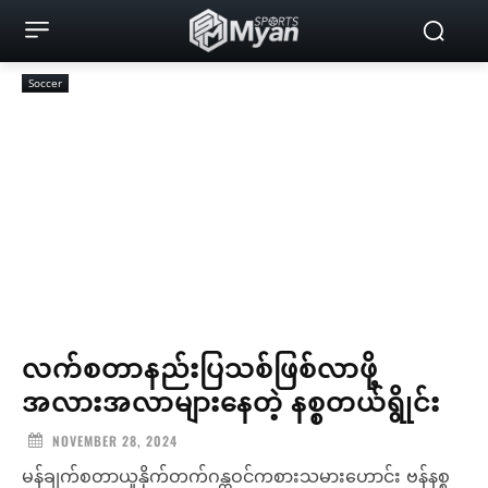
Soccer
လက်စတာနည်းပြသစ်ဖြစ်လာဖို့
အလားအလာများနေတဲ့ နစ္စတယ်ရွိုင်း
NOVEMBER 28, 2024
မန်ချက်စတာယူနိုက်တက်ဂန္ထဝင်ကစားသမားဟောင်း ဗန်နစ္စ