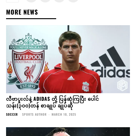
MORE NEWS
လီဗာပူးလ်နဲ့ ADIDAS တို့ ပြန်ဆုံကြပြီး ပေါင်
သန်း(၃၀၀)တန် စာချုပ် ချုပ်ဆို
SOCCER
SPORTS AUTHOR
-
MARCH 10, 2025