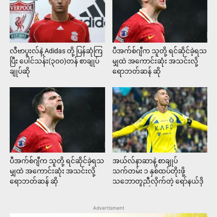
လီဗာပူးလ်နဲ့ Adidas တို့ ပြန်ဆုံကြ
ပီအက်စ်ဂျီက သူတို့ ရင်ဆိုင်ခဲ့ရသ
ပြီး ပေါင်သန်း(၃၀၀)တန် စာချုပ်
မျှထဲ အကောင်းဆုံး အသင်းလို့
ချုပ်ဆို
ရောဘတ်ဆန် ဆို
ပီအက်စ်ဂျီက သူတို့ ရင်ဆိုင်ခဲ့ရသ
အယ်လ်နာဆာနဲ့ စာချုပ်
မျှထဲ အကောင်းဆုံး အသင်းလို့
သက်တမ်း ၁ နှစ်ထပ်တိုးဖို့
ရောဘတ်ဆန် ဆို
သဘောတူညီလိုက်တဲ့ ရော်နယ်ဒို
Advertisment