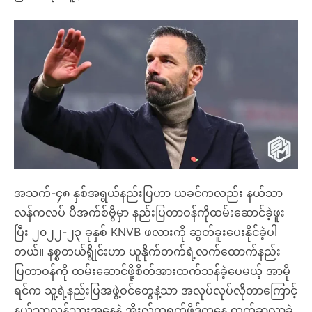
အသက်-၄၈ နှစ်အရွယ်နည်းပြဟာ ယခင်ကလည်း နယ်သာ
လန်ကလပ် ပီအက်စ်ဗွီမှာ နည်းပြတာဝန်ကိုထမ်းဆောင်ခဲ့ဖူး
ပြီး ၂၀၂၂-၂၃ ခုနှစ် KNVB ဖလားကို ဆွတ်ခူးပေးနိုင်ခဲ့ပါ
တယ်။ နစ္စတယ်ရွိုင်းဟာ ယူနိုက်တက်ရဲ့လက်ထောက်နည်း
ပြတာဝန်ကို ထမ်းဆောင်ဖို့စိတ်အားထက်သန်ခဲ့ပေမယ့် အာမို
ရင်က သူ့ရဲ့နည်းပြအဖွဲ့ဝင်တွေနဲ့သာ အလုပ်လုပ်လိုတာကြောင့်
နယ်သာလန်သားအနေနဲ့ အိုးလ်ထရက်ဖို့ဒ်ကနေ ထွက်ခွာလာခဲ့