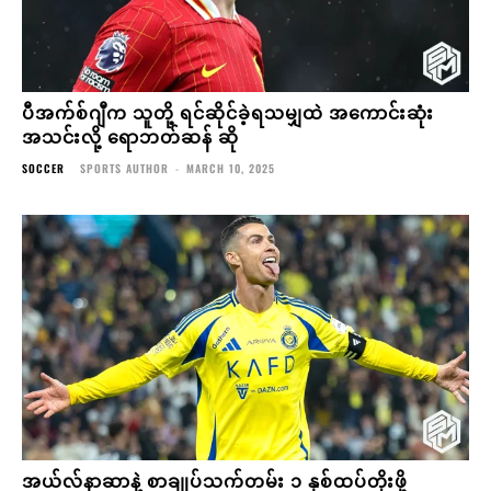
ပီအက်စ်ဂျီက သူတို့ ရင်ဆိုင်ခဲ့ရသမျှထဲ အကောင်းဆုံး
အသင်းလို့ ရောဘတ်ဆန် ဆို
SOCCER
SPORTS AUTHOR
-
MARCH 10, 2025
အယ်လ်နာဆာနဲ့ စာချုပ်သက်တမ်း ၁ နှစ်ထပ်တိုးဖို့