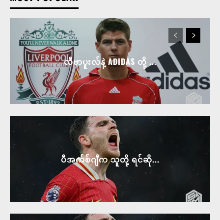
လီဗာပူးလ်နဲ့ ADIDAS တို့ ...
ပီအက်စ်ဂျီက သူတို့ ရင်ဆို...