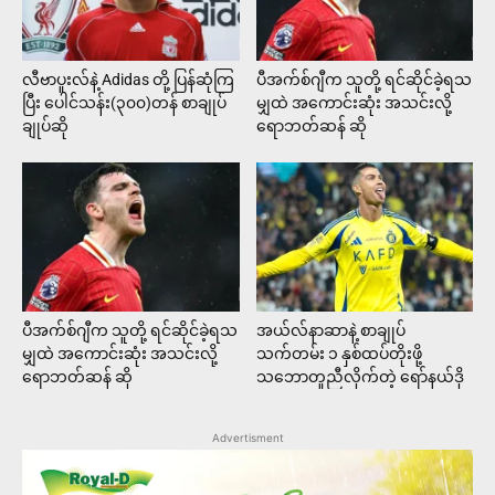
လီဗာပူးလ်နဲ့ Adidas တို့ ပြန်ဆုံကြ
ပီအက်စ်ဂျီက သူတို့ ရင်ဆိုင်ခဲ့ရသ
ပြီး ပေါင်သန်း(၃၀၀)တန် စာချုပ်
မျှထဲ အကောင်းဆုံး အသင်းလို့
ချုပ်ဆို
ရောဘတ်ဆန် ဆို
ပီအက်စ်ဂျီက သူတို့ ရင်ဆိုင်ခဲ့ရသ
အယ်လ်နာဆာနဲ့ စာချုပ်
မျှထဲ အကောင်းဆုံး အသင်းလို့
သက်တမ်း ၁ နှစ်ထပ်တိုးဖို့
ရောဘတ်ဆန် ဆို
သဘောတူညီလိုက်တဲ့ ရော်နယ်ဒို
Advertisment