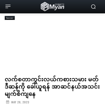
Soccer
လက်စတာကွင်းလယ်ကစားသမား မတ်
ဒီဆန်ကို ခေါ်ယူရန် အာဆင်နယ်အသင်း
မျက်စိကျနေ
MAY 28, 2023