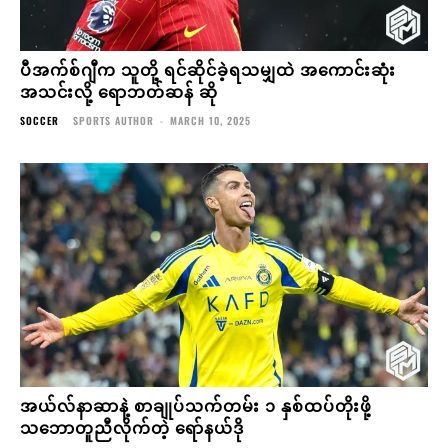
ပီအက်စ်ဂျီက သူတို့ ရင်ဆိုင်ခဲ့ရသမျှထဲ အကောင်းဆုံး
အသင်းလို့ ရောဘတ်ဆန် ဆို
SOCCER
SPORTS AUTHOR
-
MARCH 10, 2025
အယ်လ်နာဆာနဲ့ စာချုပ်သက်တမ်း ၁ နှစ်ထပ်တိုးဖို့
သဘောတူညီလိုက်တဲ့ ရော်နယ်ဒို