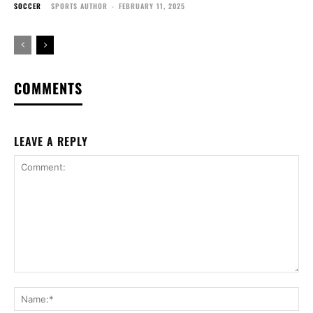
SOCCER
SPORTS AUTHOR
-
FEBRUARY 11, 2025
COMMENTS
LEAVE A REPLY
Comment:
Na