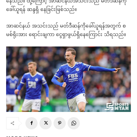
နေသည်။ ထို့ကြောင့် အာဆင်နယ်အသင်းသည် မတ်ဒီဆန်ကို
ခေါ်ယူရန် ဆန္ဒရှိ နေခြင်းဖြစ်သည်။
အာဆင်နယ် အသင်းသည် မတ်ဒီဆန်ကိုခေါ်ယူရန်အတွက် စ
မစ်ရိုးအား ရောင်းချကာ ငွေရှာဖွယ်ရှိနေကြောင်း သိရသည်။