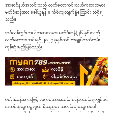
အာဆင်နယ်အသင်းသည် လက်စတာကွင်းလယ်ကစားသမား
မတ်ဒီဆန်အား ခေါ်ယူရန် မျက်စိကျလျက်ရှိကြောင်း သိရှိရ
သည်။
အင်္ဂလန်ကွင်းလယ်ကစားသမား မတ်ဒီဆန်(၂၆ နှစ်)သည်
လက်စတာအသင်းနှင့် ၂၀၂၄ ခုနှစ်တွင် စာချုပ်သက်တမ်း
ကုန်ဆုံးမည်ဖြစ်သည်။
မတ်ဒီဆန်အ နေဖြင့် လက်စတာအသင်း တန်းမဆင်းရလျှင်ပင်
အသင်းမှထွက်ခွာဖွယ် ရှိသည်ဟု သတင်းများထွက်ပေါ်