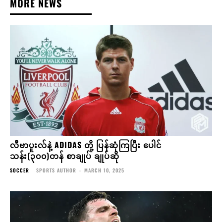
MORE NEWS
လီဗာပူးလ်နဲ့ ADIDAS တို့ ပြန်ဆုံကြပြီး ပေါင်
သန်း(၃၀၀)တန် စာချုပ် ချုပ်ဆို
SOCCER
SPORTS AUTHOR
-
MARCH 10, 2025