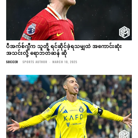
ပီအက်စ်ဂျီက သူတို့ ရင်ဆိုင်ခဲ့ရသမျှထဲ အကောင်းဆုံး
အသင်းလို့ ရောဘတ်ဆန် ဆို
SOCCER
SPORTS AUTHOR
-
MARCH 10, 2025