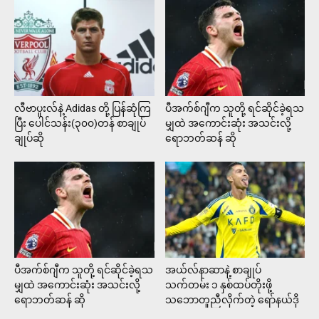
လီဗာပူးလ်နဲ့ Adidas တို့ ပြန်ဆုံကြ
ပီအက်စ်ဂျီက သူတို့ ရင်ဆိုင်ခဲ့ရသ
ပြီး ပေါင်သန်း(၃၀၀)တန် စာချုပ်
မျှထဲ အကောင်းဆုံး အသင်းလို့
ချုပ်ဆို
ရောဘတ်ဆန် ဆို
ပီအက်စ်ဂျီက သူတို့ ရင်ဆိုင်ခဲ့ရသ
အယ်လ်နာဆာနဲ့ စာချုပ်
မျှထဲ အကောင်းဆုံး အသင်းလို့
သက်တမ်း ၁ နှစ်ထပ်တိုးဖို့
ရောဘတ်ဆန် ဆို
သဘောတူညီလိုက်တဲ့ ရော်နယ်ဒို