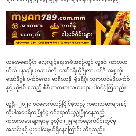
ယခုအစောပိုင်း လေ့ကျင့်ရေးအစီအစဉ်တွင် လူနင်၊ ကာဗာဟ
ယ်လ် ၊ နာချို၊ မာဆယ်လို၊ အော်ဒရီယိုဇိုုလာ၊ မန်ဒီ၊ အစ္စကို၊
အော်ဒီဂွါ၊ ဗက်ဇ်ကေး၊ မာရီယာနို၊ ရိုဒရီဂို၊ ဘရာဟင်မ်ဒီယက်ဇ်
နှင့် ယိုဗစ် စသည့် စီနီယာကစားသမားများ ပါဝင်ခဲ့ကြသည်။
ယူရို- ၂၀၂၀ ဝင်ရောက်ယှဉ်ပြိုင်ခဲ့သည့် ကစားသမားများနှင့်
ကိုပါအမေရိကပြိုင်ပွဲ ဝင်ရောက်ယှဉ်ပြိုင်နေသည့်
ကစားသမားများမှာမူ ဇူလိုင် (၂၅)ရက်နောက်ပိုင်းတွင်မှ
အသင်းနှင့် ပူးပေါင်းဖွယ်ရှိနေကြောင်း သိရသည်။