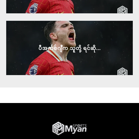
ပီအက်စ်ဂျီက သူတို့ ရင်ဆို...