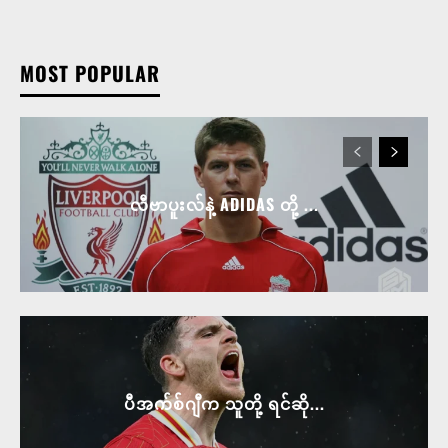
MOST POPULAR
လီဗာပူးလ်နဲ့ ADIDAS တို့ ...
ပီအက်စ်ဂျီက သူတို့ ရင်ဆို...