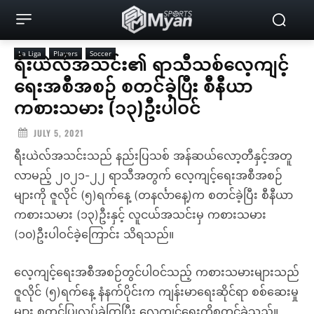
La Liga
Players
Soccer
ရီးယဲလ်အသင်း၏ ရာသီသစ်လေ့ကျင့်
ရေးအစီအစဉ် စတင်ခဲ့ပြီး စီနီယာ
ကစားသမား (၁၃)ဦးပါဝင်
JULY 5, 2021
ရီးယဲလ်အသင်းသည် နည်းပြသစ် အန်ဆယ်လော့တီနှင့်အတူ
လာမည့် ၂၀၂၁-၂၂ ရာသီအတွက် လေ့ကျင့်ရေးအစီအစဉ်
များကို ဇူလိုင် (၅)ရက်နေ့ (တနင်္လာနေ့)က စတင်ခဲ့ပြီး စီနီယာ
ကစားသမား (၁၃)ဦးနှင့် လူငယ်အသင်းမှ ကစားသမား
(၁၀)ဦးပါဝင်ခဲ့ကြောင်း သိရသည်။
လေ့ကျင့်ရေးအစီအစဉ်တွင်ပါဝင်သည့် ကစားသမားများသည်
ဇူလိုင် (၅)ရက်နေ့ နံနက်ပိုင်းက ကျန်းမာရေးဆိုင်ရာ စစ်ဆေးမှု
များ စတင်ပြုလုပ်ခဲ့ကြပြီး လေ့ကျင့်ရေးကိုစတင်ခဲ့သည်။