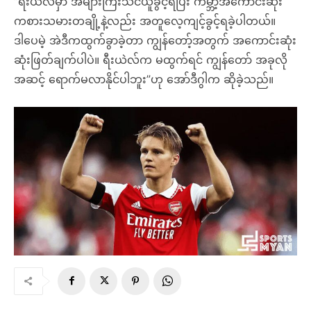
”ရီးယဲလ်မှာ အများကြီးသင်ယူခွင့်ရပြီး ကမ္ဘာ့အကောင်းဆုံး
ကစားသမားတချို့နဲ့လည်း အတူလေ့ကျင့်ခွင့်ရခဲ့ပါတယ်။
ဒါပေမဲ့ အဲဒီကထွက်ခွာခဲ့တာ ကျွန်တော့်အတွက် အကောင်းဆုံး
ဆုံးဖြတ်ချက်ပါပဲ။ ရီးယဲလ်က မထွက်ရင် ကျွန်တော် အခုလို
အဆင့် ရောက်မလာနိုင်ပါဘူး”ဟု အော်ဒီဂွါက ဆိုခဲ့သည်။