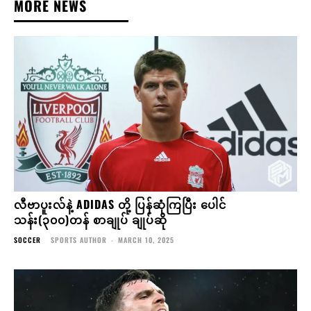
MORE NEWS
လီဗာပူးလ်နဲ့ ADIDAS တို့ ပြန်ဆုံကြပြီး ပေါင်
သန်း(၃၀၀)တန် စာချုပ် ချုပ်ဆို
SOCCER
SPORTS AUTHOR
-
MARCH 10, 2025