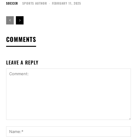
SOCCER
SPORTS AUTHOR
-
FEBRUARY 11, 2025
COMMENTS
LEAVE A REPLY
Comment:
Na