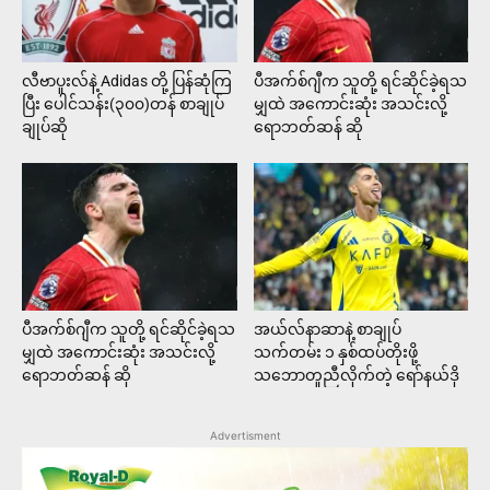
လီဗာပူးလ်နဲ့ Adidas တို့ ပြန်ဆုံကြ
ပီအက်စ်ဂျီက သူတို့ ရင်ဆိုင်ခဲ့ရသ
ပြီး ပေါင်သန်း(၃၀၀)တန် စာချုပ်
မျှထဲ အကောင်းဆုံး အသင်းလို့
ချုပ်ဆို
ရောဘတ်ဆန် ဆို
ပီအက်စ်ဂျီက သူတို့ ရင်ဆိုင်ခဲ့ရသ
အယ်လ်နာဆာနဲ့ စာချုပ်
မျှထဲ အကောင်းဆုံး အသင်းလို့
သက်တမ်း ၁ နှစ်ထပ်တိုးဖို့
ရောဘတ်ဆန် ဆို
သဘောတူညီလိုက်တဲ့ ရော်နယ်ဒို
Advertisment