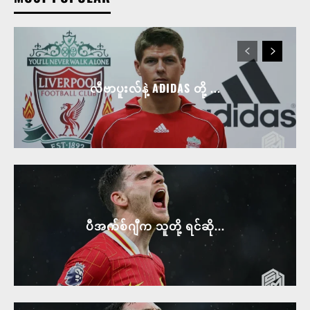
လီဗာပူးလ်နဲ့ ADIDAS တို့ ...
ပီအက်စ်ဂျီက သူတို့ ရင်ဆို...