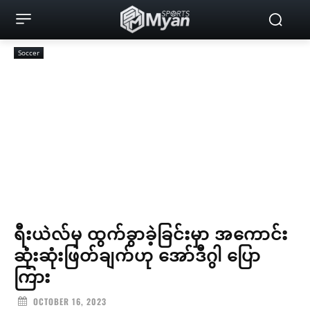
Soccer
ရီးယဲလ်မှ ထွက်ခွာခဲ့ခြင်းမှာ အကောင်း
ဆုံးဆုံးဖြတ်ချက်ဟု အော်ဒီဂွါ ပြော
ကြား
OCTOBER 16, 2023