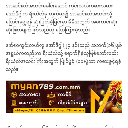
အာဆင်နယ်အသင်းခေါင်းဆောင် ကွင်းလယ်ကစားသမား
အော်ဒီဂွါက ရီးယဲလ်မှ ထွက်ခွာ၍ အာဆင်နယ်အသင်းသို့
ပြောင်းရွှေ့ရန် ဆုံးဖြတ်ခဲ့ခြင်းမှာ မိမိအတွက် အကောင်းဆုံး
ဆုံးဖြတ်ချက်ဖြစ်သည်ဟု ပြောကြားခဲ့သည်။
နော်ဝေကွင်းလယ်လူ အော်ဒီဂွါ(၂၄ နှစ်)သည် အသက်(၁၆)နှစ်
အရွယ်ကတည်းက ရီးယဲလ်သို့ ရောက်ရှိခဲ့သူဖြစ်သော်လည်း
ရီးယဲလ်အသင်းကြီးအတွက် ပြိုင်ပွဲစုံ (၁၁)ပွဲသာ ကစားခွင့်ရခဲ့
သည်။