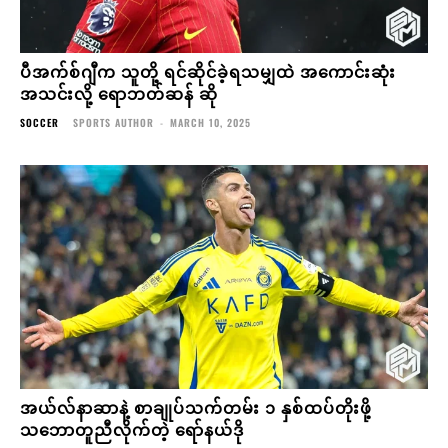
ပီအက်စ်ဂျီက သူတို့ ရင်ဆိုင်ခဲ့ရသမျှထဲ အကောင်းဆုံး
အသင်းလို့ ရောဘတ်ဆန် ဆို
SOCCER
SPORTS AUTHOR
-
MARCH 10, 2025
အယ်လ်နာဆာနဲ့ စာချုပ်သက်တမ်း ၁ နှစ်ထပ်တိုးဖို့
သဘောတူညီလိုက်တဲ့ ရော်နယ်ဒို