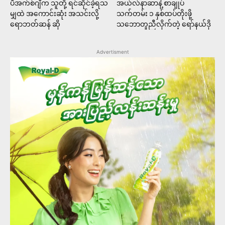
ပီအက်စ်ဂျီက သူတို့ ရင်ဆိုင်ခဲ့ရသ
အယ်လ်နာဆာနဲ့ စာချုပ်
မျှထဲ အကောင်းဆုံး အသင်းလို့
သက်တမ်း ၁ နှစ်ထပ်တိုးဖို့
ရောဘတ်ဆန် ဆို
သဘောတူညီလိုက်တဲ့ ရော်နယ်ဒို
Advertisment