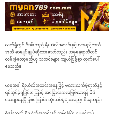
လက်ရှိတွင် ဇီဒန်းသည် ရီးယဲလ်အသင်းနှင့် လာမည့်ရာသီ
အထိ စာချုပ်ချုပ်ဆိုထားသော်လည်း ယခုနွေရာသီတွင်
လမ်းခွဲတော့မည်ဟု သတင်းများ ကျယ်ပြန့်စွာ ထွက်ပေါ်
နေသည်။
ယခုအခါ ရီးယဲလ်အသင်းအနေဖြင့် ဖလားလက်မဲ့ရာသီနှင့်
ရင်ဆိုင်ခဲ့ရခြင်းကြောင့် အပြောင်းအလဲဖြစ်လာရန် ပိုမို
သေချာနေပြီဖြစ်ကြောင်း သုံးသပ်မှုများလည်း ရှိနေသည်။
ဇီဒန်းသည် ရီးယဲလ်အသင်းနှင့် လမ်းခွဲပြီး ဂျူဗင်တပ်