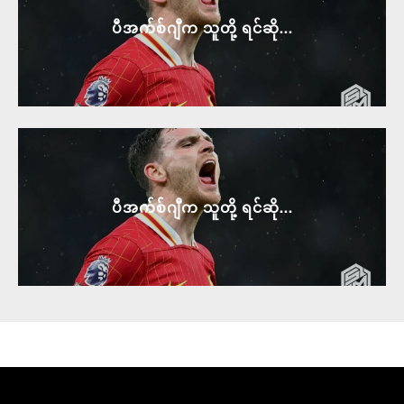
ပီအက်စ်ဂျီက သူတို့ ရင်ဆို...
ပီအက်စ်ဂျီက သူတို့ ရင်ဆို...