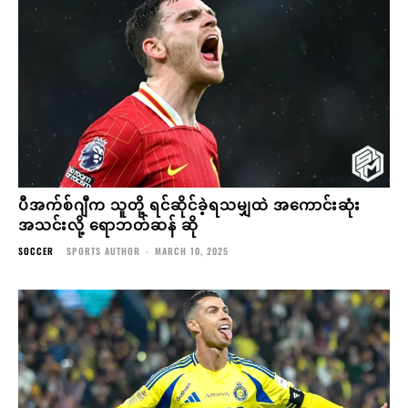
ပီအက်စ်ဂျီက သူတို့ ရင်ဆိုင်ခဲ့ရသမျှထဲ အကောင်းဆုံး
အသင်းလို့ ရောဘတ်ဆန် ဆို
SOCCER
SPORTS AUTHOR
-
MARCH 10, 2025