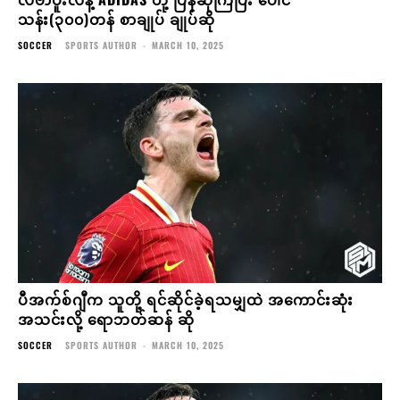
သန်း(၃၀၀)တန် စာချုပ် ချုပ်ဆို
SOCCER
SPORTS AUTHOR
-
MARCH 10, 2025
ပီအက်စ်ဂျီက သူတို့ ရင်ဆိုင်ခဲ့ရသမျှထဲ အကောင်းဆုံး
အသင်းလို့ ရောဘတ်ဆန် ဆို
SOCCER
SPORTS AUTHOR
-
MARCH 10, 2025