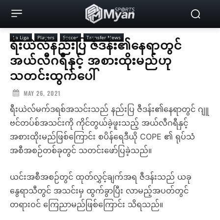
La Liga
Players
Soccer
Transfer News
ရီးယဲလ်နည်းပြ ဇီဒန်း၏နေရာတွင်
အယ်လီဂရီနှင့် အစားထိုးမည်ဟု
သတင်းထွက်ပေါ်
MAY 26, 2021
ရီးယဲလ်မက်ဒရစ်အသင်းသည် နည်းပြ ဇီဒန်း၏နေရာတွင် ဂျူ
ဗင်တပ်စ်အသင်းကို ကိုင်တွယ်ခဲ့ဖူးသည့် အယ်လီဂရီနှင့်
အစားထိုးမည်ဖြစ်ကြောင်း စပိန်ရေဒီယို COPE ၏ ရုပ်သံ
အစီအစဉ်တစ်ခုတွင် သတင်းဖော်ပြခဲ့သည်။
ယင်းအစီအစဉ်တွင် ထုတ်လွှင့်ချက်အရ ဇီဒန်းသည် ယခု
နွေရာသီတွင် အသင်းမှ ထွက်ခွာပြီး လာမည့်အပတ်တွင်
တရားဝင် ကြေညာမည်ဖြစ်ကြောင်း သိရသည်။