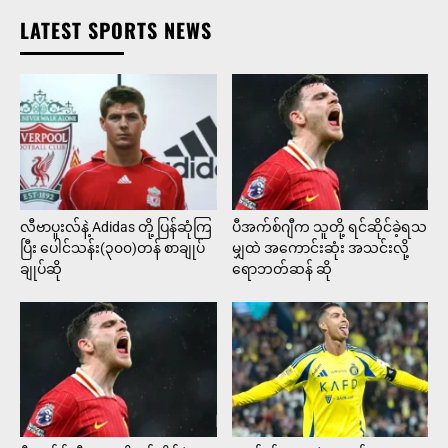
LATEST SPORTS NEWS
လီဗာပူးလ်နဲ့ Adidas တို့ ပြန်ဆုံကြ
ပီအက်စ်ဂျီက သူတို့ ရင်ဆိုင်ခဲ့ရသ
ပြီး ပေါင်သန်း(၃၀၀)တန် စာချုပ်
မျှထဲ အကောင်းဆုံး အသင်းလို့
ချုပ်ဆို
ရောဘတ်ဆန် ဆို