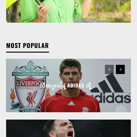
MOST POPULAR
လီဗာပူးလ်နဲ့ ADIDAS တို့ ...