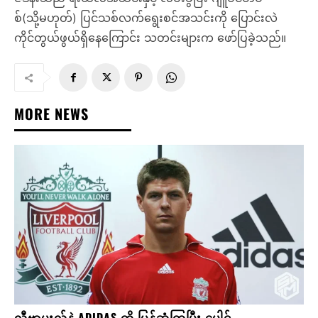
စ်(သို့မဟုတ်) ပြင်သစ်လက်ရွေးစင်အသင်းကို ပြောင်းလဲ
ကိုင်တွယ်ဖွယ်ရှိနေကြောင်း သတင်းများက ဖော်ပြခဲ့သည်။
MORE NEWS
လီဗာပူးလ်နဲ့ ADIDAS တို့ ပြန်ဆုံကြပြီး ပေါင်