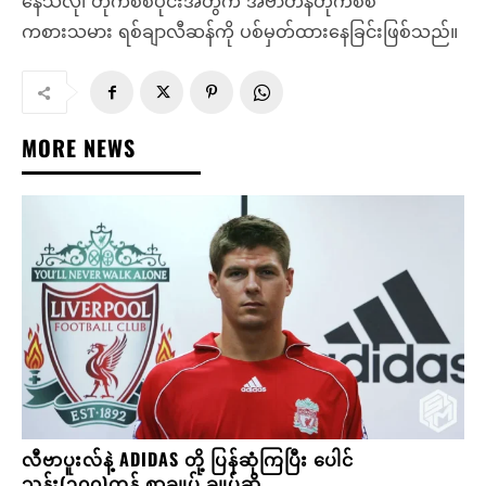
နေသလို၊ တိုက်စစ်ပိုင်းအတွက် အဲဗာတန်တိုက်စစ်
ကစားသမား ရစ်ချာလီဆန်ကို ပစ်မှတ်ထားနေခြင်းဖြစ်သည်။
MORE NEWS
လီဗာပူးလ်နဲ့ ADIDAS တို့ ပြန်ဆုံကြပြီး ပေါင်
သန်း(၃၀၀)တန် စာချုပ် ချုပ်ဆို