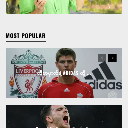
MOST POPULAR
လီဗာပူးလ်နဲ့ ADIDAS တို့ ...