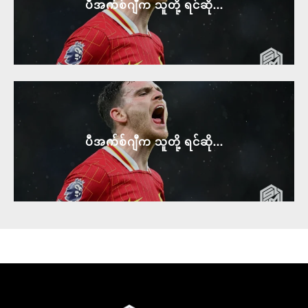
ပီအက်စ်ဂျီက သူတို့ ရင်ဆို...
ပီအက်စ်ဂျီက သူတို့ ရင်ဆို...