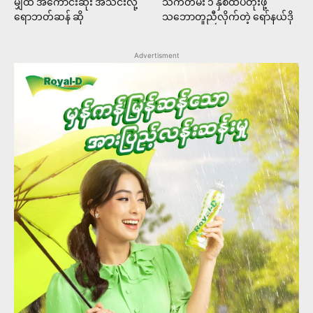
မျှထဲ အကောင်းဆုံး အသင်းလို့
သက်တမ်း ၁ နှစ်ထပ်တိုးဖို့
ရောဘတ်ဆန် ဆို
သဘောတူညီလိုက်တဲ့ ရော်နယ်ဒို
Advertisment