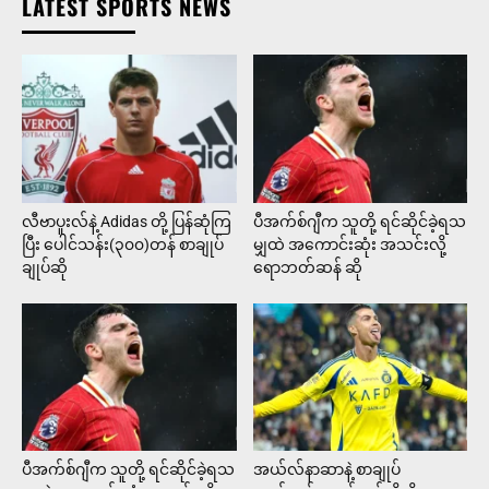
LATEST SPORTS NEWS
လီဗာပူးလ်နဲ့ Adidas တို့ ပြန်ဆုံကြ
ပီအက်စ်ဂျီက သူတို့ ရင်ဆိုင်ခဲ့ရသ
ပြီး ပေါင်သန်း(၃၀၀)တန် စာချုပ်
မျှထဲ အကောင်းဆုံး အသင်းလို့
ချုပ်ဆို
ရောဘတ်ဆန် ဆို
ပီအက်စ်ဂျီက သူတို့ ရင်ဆိုင်ခဲ့ရသ
အယ်လ်နာဆာနဲ့ စာချုပ်