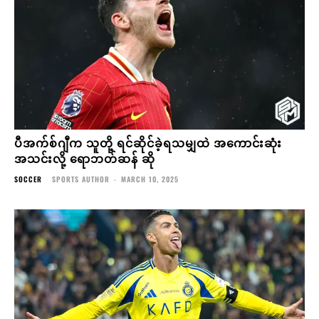
ပီအက်စ်ဂျီက သူတို့ ရင်ဆိုင်ခဲ့ရသမျှထဲ အကောင်းဆုံး
အသင်းလို့ ရောဘတ်ဆန် ဆို
SOCCER
SPORTS AUTHOR
-
MARCH 10, 2025