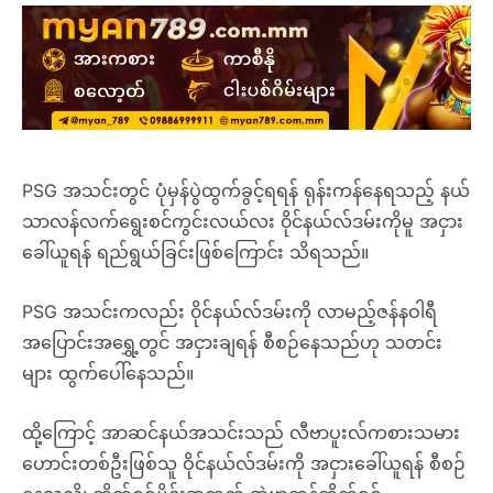
PSG အသင်းတွင် ပုံမှန်ပွဲထွက်ခွင့်ရရန် ရုန်းကန်နေရသည့် နယ်
သာလန်လက်ရွေးစင်ကွင်းလယ်လး ၀ိုင်နယ်လ်ဒမ်းကိုမူ အငှား
ခေါ်ယူရန် ရည်ရွယ်ခြင်းဖြစ်ကြောင်း သိရသည်။
PSG အသင်းကလည်း ၀ိုင်နယ်လ်ဒမ်းကို လာမည့်ဇန်နဝါရီ
အပြောင်းအရွှေ့တွင် အငှားချရန် စီစဉ်နေသည်ဟု သတင်း
များ ထွက်ပေါ်နေသည်။
ထို့ကြောင့် အာဆင်နယ်အသင်းသည် လီဗာပူးလ်ကစားသမား
ဟောင်းတစ်ဦးဖြစ်သူ ဝိုင်နယ်လ်ဒမ်းကို အငှားခေါ်ယူရန် စီစဉ်