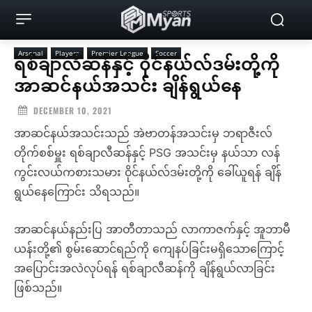
Arsenal
Players
Premier League
Soccer
ရစ်ချာလီဆန်နှင့် ၀ိုင်နယ်လ်ဒမ်းတို့ကို
အာဆင်နယ်အသင်း ချိန်ရွယ်နေ
DECEMBER 10, 2021
အာဆင်နယ်အသင်းသည် အဲဗာတန်အသင်းမှ ဘရာဇီးလ်
တိုက်စစ်မှူး ရစ်ချာလီဆန်နှင့် PSG အသင်းမှ နယ်သာ လန်
ကွင်းလယ်ကစားသမား ၀ိုင်နယ်လ်ဒမ်းတို့ကို ခေါ်ယူရန် ချိန်
ရွယ်နေကြောင်း သိရသည်။
အာဆင်နယ်နည်းပြ အာတီတာသည် လာကာဇက်နှင့် အူဘာမီ
ယန်းတို့၏ စွမ်းဆောင်ရည်ကို ကျေနပ်ခြင်းမရှိသောကြောင့်
အပြောင်းအလဲလုပ်ရန် ရစ်ချာလီဆန်ကို ချိန်ရွယ်လာခြင်း
ဖြစ်သည်။