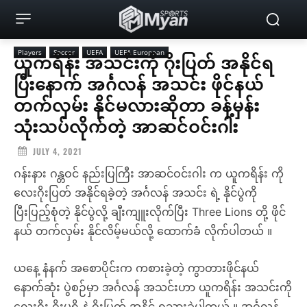
Players
Soccer
UEFA
UEFA European
ယူကရိန်း အသင်းကို ဂိုးပြတ် အနိုင်ရ
ပြီးနောက် အင်္ဂလန် အသင်း ဖိုင်နယ်
တက်လှမ်း နိုင်မလားဆိုတာ ခန့်မှန်း
သုံးသပ်လိုက်တဲ့ အာဆင်ဝင်းဂါး
JULY 4, 2021
ဂန်းနား ဂန္တဝင် နည်းပြကြီး အာဆင်ဝင်းဂါး က ယူကရိန်း ကို
လေးဂိုးပြတ် အနိုင်ရခဲ့တဲ့ အင်္ဂလန် အသင်း ရဲ့ နိုင်ပွဲကို
ပြီးပြည့်စုံတဲ့ နိုင်ပွဲလို့ ချီးကျူးလိုက်ပြီး Three Lions တို့ ဖိုင်
နယ် တက်လှမ်း နိုင်လိမ့်မယ်လို့ ထောက်ခံ လိုက်ပါတယ် ။
ယနေ့ နံနက် အစောပိုင်းက ကစားခဲ့တဲ့ ကွာတားဖိုင်နယ်
နောက်ဆုံး ပွဲစဉ်မှာ အင်္ဂလန် အသင်းဟာ ယူကရိန်း အသင်းကို
လေးဂိုး ဂိုးမရှိ နဲ့ ဂိုးပြတ် အနိုင် ရသွားခဲ့ပါတယ် ။ အင်္ဂလန်