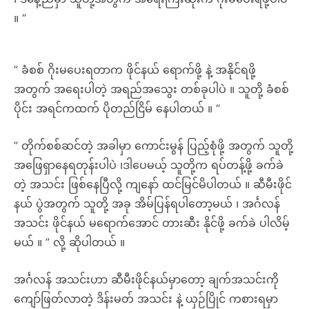
။ “
” ခံစစ် ဂိုးမပေးရတာက ဖိုင်နယ် ရောက်ဖို့ နဲ့ အနိုင်ရဖို့
အတွက် အရေးပါတဲ့ အရည်အသွေး တစ်ခုပါပဲ ။ သူတို့ ခံစစ်
ပိုင်း အရင်ကထက် ပိုတည်ငြိမ် နေပါတယ် ။ “
” တိုက်စစ်ဆင်တဲ့ အခါမှာ ကောင်းမွန် ပြည့်စုံဖို့ အတွက် သူတို့
အဖြေရှာနေရတုန်းပါပဲ ၊ဒါပေမယ့် သူတို့က ရပ်တန့်ဖို့ ခက်ခဲ
တဲ့ အသင်း ဖြစ်နေပြီလို့ ကျနော် ထင်မြင်မိပါတယ် ။ ဆီမီးဖိုင်
နယ် ပွဲအတွက် သူတို့ အခု အိမ်ပြန်ရပါတော့မယ် ၊ အင်္ဂလန်
အသင်း ဖိုင်နယ် မရောက်အောင် တားဆီး နိုင်ဖို့ ခက်ခဲ ပါလိမ့်
မယ် ။ ” လို့ ဆိုပါတယ် ။
အင်္ဂလန် အသင်းဟာ ဆီမီးဖိုင်နယ်မှာတော့ ချက်အသင်းကို
ကျော်ဖြတ်လာတဲ့ ဒိန်းမတ် အသင်း နဲ့ ယှဉ်ပြိုင် ကစားရမှာ