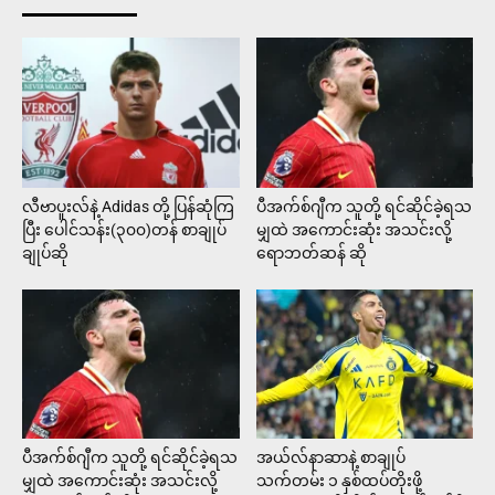
လီဗာပူးလ်နဲ့ Adidas တို့ ပြန်ဆုံကြ
ပီအက်စ်ဂျီက သူတို့ ရင်ဆိုင်ခဲ့ရသ
ပြီး ပေါင်သန်း(၃၀၀)တန် စာချုပ်
မျှထဲ အကောင်းဆုံး အသင်းလို့
ချုပ်ဆို
ရောဘတ်ဆန် ဆို
ပီအက်စ်ဂျီက သူတို့ ရင်ဆိုင်ခဲ့ရသ
အယ်လ်နာဆာနဲ့ စာချုပ်
မျှထဲ အကောင်းဆုံး အသင်းလို့
သက်တမ်း ၁ နှစ်ထပ်တိုးဖို့