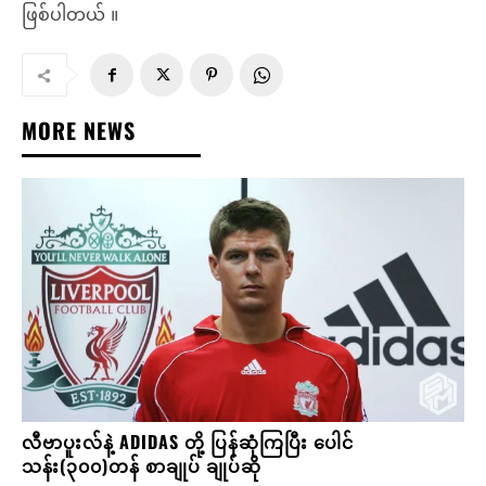
ဖြစ်ပါတယ် ။
MORE NEWS
လီဗာပူးလ်နဲ့ ADIDAS တို့ ပြန်ဆုံကြပြီး ပေါင်
သန်း(၃၀၀)တန် စာချုပ် ချုပ်ဆို