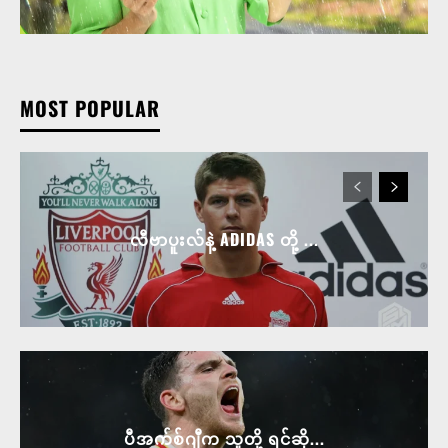
MOST POPULAR
လီဗာပူးလ်နဲ့ ADIDAS တို့ ...
ပီအက်စ်ဂျီက သူတို့ ရင်ဆို...