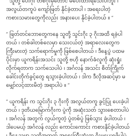
” သူတို့ ပေးဂိုး တစ်ဂိုးမှတောင် မပေးထားရသေးပါဘူး ၊
အလွယ်တကူပဲ ကျော်ဖြတ် နိုင်ခဲ့တာပါ ၊ အရေးပါတဲ့
ကစားသမားတွေကိုလည်း အနားပေး နိုင်ခဲ့ပါတယ် ။ “
” ဖြတ်တင်ဘောတွေကနေ သူတို့ သွင်းဂိုး ၃ ဂိုးအထိ ရခဲ့ပါ
တယ် ၊ တစ်ခါတစ်လေမှာ သေးငယ်တဲ့ အရာလေးတွေက
ကြီးမားတဲ့ သက်ရောက်မှုကို ဖြစ်စေပါတယ် ၊ ဒီနေ့ပွဲ ပထမ
ပိုင်းမှာ ယူကရိန်းအသင်း သူတို့ ဗဟို နောက်ခံလူကို ဆုံးရှုံး
လိုက်ရတာက သက်သေပါပဲ ၊ အင်္ဂလန် အသင်း စိတ်ကြိုက်
ခေါင်းတိုက်ခွင့်တွေ ရသွားခဲ့ပါတယ် ၊ ဒါက ဒီလိုအဆင့်မှာ မ
မျှော်လင့်ထားမိတဲ့ အရာပါပဲ ။ “
” ယူကရိန်း က သွင်းဂိုး ၃ ဂိုးကို အလွယ်တကူ ခွင့်ပြု ပေးခဲ့ပါ
တယ် ၊ ဒုတိယမြောက်ဂိုးက ပွဲကို အဆုံးသတ် သွားစေတာပါပဲ
၊ အင်္ဂလန် အတွက် လွယ်ကူတဲ့ ပွဲတစ်ပွဲ ဖြစ်သွား ခဲ့ပါတယ် ၊
ဒါပေမယ့် အင်္ဂလန် လည်း ကောင်းကောင်း ကစားနိုင်ခဲ့ပါတယ်
၊ ဒီနေ့ညမှာ သူတို့အတွက် အရေးကြီးဆုံးက ဂိုးမပေးရဖို့ပါပဲ