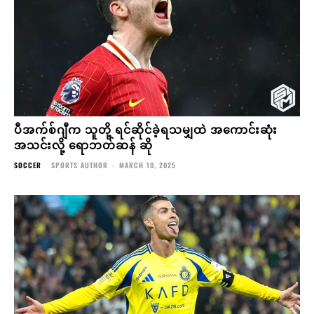
ပီအက်စ်ဂျီက သူတို့ ရင်ဆိုင်ခဲ့ရသမျှထဲ အကောင်းဆုံး
အသင်းလို့ ရောဘတ်ဆန် ဆို
SOCCER
SPORTS AUTHOR
-
MARCH 10, 2025