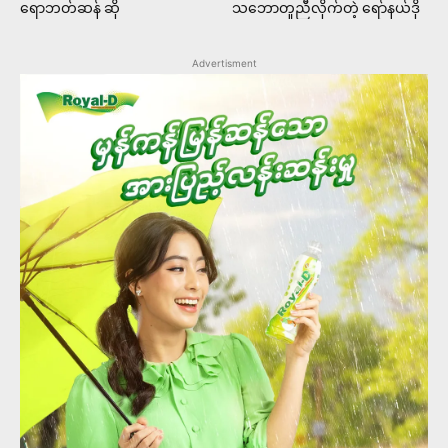
ရောဘတ်ဆန် ဆို
သဘောတူညီလိုက်တဲ့ ရော်နယ်ဒို
Advertisment