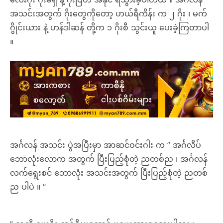
အသင်းအတွက် ဂိုးတွေကိုတော့ ဟယ်ရီကိန်း က ၂ ဂိုး ၊ မက်
ဂွိုင်းယား နဲ့ ဟန်ဒါဆန် တို့က ၁ ဂိုးစီ သွင်းယူ ပေးခဲ့ကြတာပါ
။
အင်္ဂလန် အသင်း ပွဲအပြီးမှာ အာဆင်ဝင်းဂါး က ” အင်္ဂလိပ်
ဘောလုံးလောက အတွက် ပြီးပြည့်စုံတဲ့ ညတစ်ည ၊ အင်္ဂလန်
လက်ရွေးစင် ဘောလုံး အသင်းအတွက် ပြီးပြည့်စုံတဲ့ ညတစ်
ည ပါပဲ ။ “