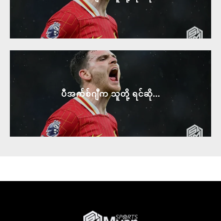
ပီအက်စ်ဂျီက သူတို့ ရင်ဆို...