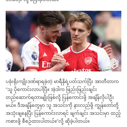
ပခုံးရိုးကျိုးဒဏ်ရာရခဲ့တဲ့ မာရီနိုရဲ့ပတ်သက်ပြီး အာတီတာက
“သူ ပိုကောင်းလာပါပြီ။ အဲ့ဒါက ဖြည်းဖြည်းချင်း
တည်ဆောက်ရတာမျိုးဖြစ်လို့ ပြန်ကောင်းဖို့ အချိန်လိုပါဦး
မယ်။ ဒီအချိန်တွေမှာ သူ အသင်းကို နားလည်ဖို့ ကျွန်တော်တို့
အသုံးချနေပြီး ပြန်ကောင်းလာရင် ချက်ချင်း အသင်းမှာ ထည့်
ကစားဖို့ စီစဉ်ထားပါတယ်။”လို့ ဆိုခဲ့ပါတယ်။