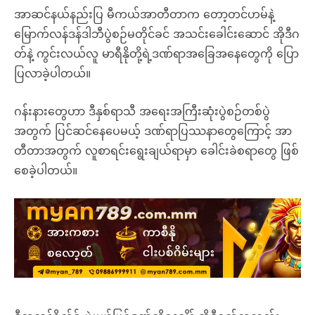
အာဆင်နယ်နည်းပြ မီကယ်အာတီတာက တော့တင်ဟမ်နဲ့
မြောက်လန်ဒန်ဒါဘီပွဲစဉ်မတိုင်ခင် အသင်းခေါင်းဆောင် အိုဒီဂ
တ်နဲ့ ကွင်းလယ်လူ မာရီနိုတို့ရဲ့ဒဏ်ရာအခြေအနေတွေကို ပြော
ပြလာခဲ့ပါတယ်။
ဂန်းနားတွေဟာ ဒီနှစ်ရာသီ အရေးအကြီးဆုံးပွဲစဉ်တစ်ပွဲ
အတွက် ပြင်ဆင်နေပေမယ့် ဒဏ်ရာပြဿနာတွေကြောင့် အာ
တီတာအတွက် လူစာရင်းရွေးချယ်ရာမှာ ခေါင်းခဲစရာတွေ ဖြစ်
စေခဲ့ပါတယ်။