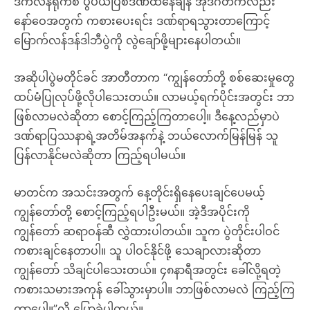
ဒီကလန်ရိုက်စ် ပွဲပယ်ပြစ်ဒဏ်ထိနေချိန် အိုဒီဂတ်ကလည်း
နော်ဝေအတွက် ကစားပေးရင်း ဒဏ်ရာရသွားတာကြောင့်
မြောက်လန်ဒန်ဒါဘီပွဲကို လွဲချော်ဖို့များနေပါတယ်။
အဆိုပါပွဲမတိုင်ခင် အာတီတာက “ကျွန်တော်တို့ စစ်ဆေးမှုတွေ
ထပ်မံပြုလုပ်ဖို့လိုပါသေးတယ်။ လာမယ့်ရက်ပိုင်းအတွင်း ဘာ
ဖြစ်လာမလဲဆိုတာ စောင့်ကြည့်ကြတာပေါ့။ ဒီနေ့လည်မှာပဲ
ဒဏ်ရာပြဿနာရဲ့အတိမ်အနက်နဲ့ ဘယ်လောက်မြန်မြန် သူ
ပြန်လာနိုင်မလဲဆိုတာ ကြည့်ရပါမယ်။
မာတင်က အသင်းအတွက် နေ့တိုင်းရှိနေပေးချင်ပေမယ့်
ကျွန်တော်တို့ စောင့်ကြည့်ရပါဦးမယ်။ အဲ့ဒီအပိုင်းကို
ကျွန်တော် ဆရာဝန်ဆီ လွှဲထားပါတယ်။ သူက ပွဲတိုင်းပါဝင်
ကစားချင်နေတာပါ။ သူ ပါဝင်နိုင်ဖို့ သေချာလားဆိုတာ
ကျွန်တော် သိချင်ပါသေးတယ်။ ၄၈နာရီအတွင်း ခေါ်လို့ရတဲ့
ကစားသမားအကုန် ခေါ်သွားမှာပါ။ ဘာဖြစ်လာမလဲ ကြည့်ကြ
တာပေါ့။”လို့ ပြောခဲ့ပါတယ်။