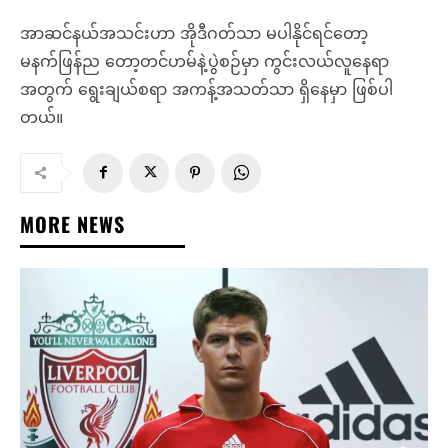
အာဆင်နယ်အသင်းဟာ အိုဒီဂတ်သာ မပါနိုင်ရင်တော့
မနက်ဖြန်ည တော့တင်ဟမ်နဲ့ပွဲစဉ်မှာ ကွင်းလယ်လူနေရာ
အတွက် ရွေးချယ်စရာ အကန့်အသတ်သာ ရှိနေမှာ ဖြစ်ပါ
တယ်။
MORE NEWS