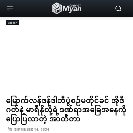
Soccer
မြောက်လန်ဒန်ဒါဘီပွဲစဉ်မတိုင်ခင် အိုဒီ
ဂတ်နဲ့ မာရီနိုတို့ရဲ့ဒဏ်ရာအခြေအနေကို
ပြောပြလာတဲ့ အာတီတာ
SEPTEMBER 14, 2024