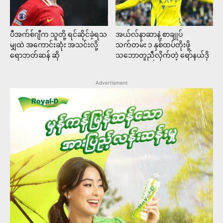
ပီအက်စ်ဂျီက သူတို့ ရင်ဆိုင်ခဲ့ရသ
အယ်လ်နာဆာနဲ့ စာချုပ်
မျှထဲ အကောင်းဆုံး အသင်းလို့
သက်တမ်း ၁ နှစ်ထပ်တိုးဖို့
ရောဘတ်ဆန် ဆို
သဘောတူညီလိုက်တဲ့ ရော်နယ်ဒို
Advertisment