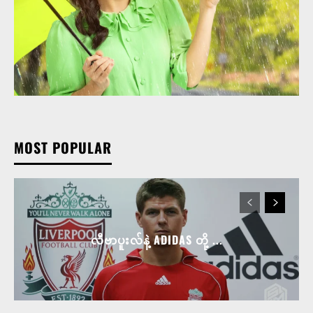
MOST POPULAR
လီဗာပူးလ်နဲ့ ADIDAS တို့ ...