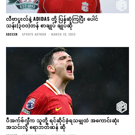
လီဗာပူးလ်နဲ့ ADIDAS တို့ ပြန်ဆုံကြပြီး ပေါင်
သန်း(၃၀၀)တန် စာချုပ် ချုပ်ဆို
SOCCER
SPORTS AUTHOR
-
MARCH 10, 2025
ပီအက်စ်ဂျီက သူတို့ ရင်ဆိုင်ခဲ့ရသမျှထဲ အကောင်းဆုံး
အသင်းလို့ ရောဘတ်ဆန် ဆို