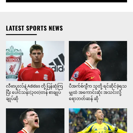
LATEST SPORTS NEWS
လီဗာပူးလ်နဲ့ Adidas တို့ ပြန်ဆုံကြ
ပီအက်စ်ဂျီက သူတို့ ရင်ဆိုင်ခဲ့ရသ
ပြီး ပေါင်သန်း(၃၀၀)တန် စာချုပ်
မျှထဲ အကောင်းဆုံး အသင်းလို့
ချုပ်ဆို
ရောဘတ်ဆန် ဆို