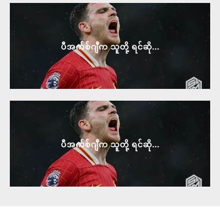
ပီအက်စ်ဂျီက သူတို့ ရင်ဆို...
ပီအက်စ်ဂျီက သူတို့ ရင်ဆို...