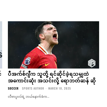
်
ပီအက်စ်ဂျီက သူတို့ ရင်ဆိုင်ခဲ့ရသမျှထဲ
အကောင်းဆုံး အသင်းလို့ ရောဘတ်ဆန် ဆို
SOCCER
SPORTS AUTHOR
-
MARCH 10, 2025
လီဗာပူးလ်ရဲ့ ဘယ်နောက်ခံက...