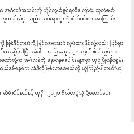
ုက အင်္ဂလန်အသင်းကို ကိုင်တွယ်ခွင့်ရလိုကြောင်း ထုတ်ဖော်
တူဟယ်လ်မှာလည်း ယင်းရာထူးကို စိတ်ဝင်စားနေကြောင်း
ု ဖြစ်နိုင်တယ်လို့ မြင်လာအောင် လုပ်ထားနိုင်လို့လည်း ဖြစ်မှာ
 လုပ်ထားနိုင်ပါပြီ။ အဲဒါက တခြားသူတွေအတွက် စိတ်လှုပ်ရှား
ို့က အင်္ဂလန်ကို နောင်နှစ်ပေါင်းများစွာ ယှဉ်ပြိုင်နိုင်စွမ်း
 အကယ်ဒမီစနစ်က အဲဒီလိုဖြစ်လာစေမယ်လို့ ယုံကြည်ပါတယ်”ဟု
ိုင်နယ်နှင့် ယူရို- ၂၀၂၀ ဗိုလ်လုပွဲသို့ ပို့ဆောင်ပေး