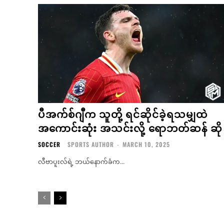
ပီအက်စ်ဂျီက သူတို့ ရင်ဆိုင်ခဲ့ရသမျှထဲ
အကောင်းဆုံး အသင်းလို့ ရောဘတ်ဆန် ဆို
SOCCER
SPORTS AUTHOR
-
MARCH 10, 2025
လီဗာပူးလ်ရဲ့ ဘယ်နောက်ခံက...