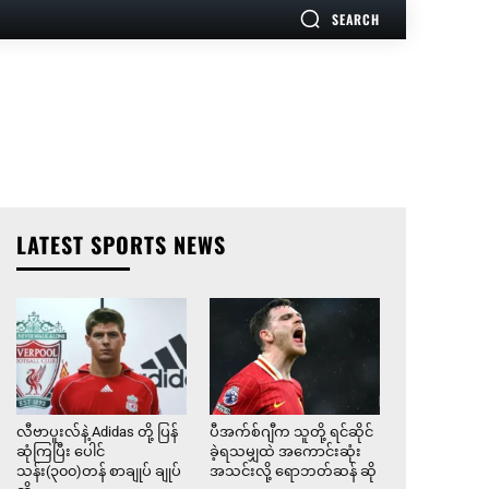
SEARCH
LATEST SPORTS NEWS
လီဗာပူးလ်နဲ့ Adidas တို့ ပြန်
ပီအက်စ်ဂျီက သူတို့ ရင်ဆိုင်
ဆုံကြပြီး ပေါင်
ခဲ့ရသမျှထဲ အကောင်းဆုံး
သန်း(၃၀၀)တန် စာချုပ် ချုပ်
အသင်းလို့ ရောဘတ်ဆန် ဆို