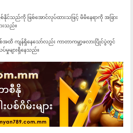
ိုင်သည်ကို ဖြစ်အောင်လုပ်ထားသဖြင့် မိမိနေရာကို အခြား
ကြားသည်။
ှစ်အထိ ကျန်ရှိနေသော်လည်း ကာတာကမ္ဘာ့ဖလားပြိုင်ပွဲတွင်
ပ်မှုများရှိနေသည်။