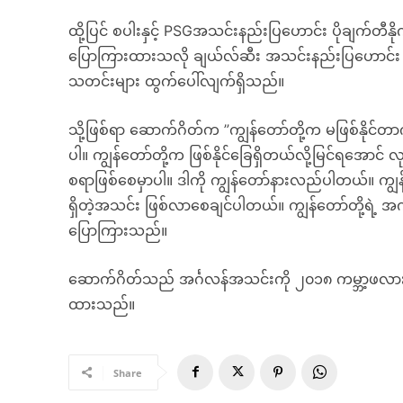
ထို့ပြင် စပါးနှင့် PSGအသင်းနည်းပြဟောင်း ပိုချက်တီနိ
ပြောကြားထားသလို ချယ်လ်ဆီး အသင်းနည်းပြဟောင်း 
သတင်းများ ထွက်ပေါ်လျက်ရှိသည်။
သို့ဖြစ်ရာ ဆောက်ဂိတ်က ”ကျွန်တော်တို့က မဖြစ်နိုင်တာကိ
ပါ။ ကျွန်တော်တို့က ဖြစ်နိုင်ခြေရှိတယ်လို့မြင်ရအောင်
စရာဖြစ်စေမှာပါ။ ဒါကို ကျွန်တော်နားလည်ပါတယ်။ ကျွန်တော်တ
ရှိတဲ့အသင်း ဖြစ်လာစေချင်ပါတယ်။ ကျွန်တော်တို့ရဲ့
ပြောကြားသည်။
ဆောက်ဂိတ်သည် အင်္ဂလန်အသင်းကို ၂၀၁၈ ကမ္ဘာ့ဖလား ဆီမီးဖ
ထားသည်။
Share