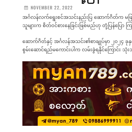
NOVEMBER 22, 2022
အင်္ဂလန်လက်ရွေးစင်အသင်းနည်းပြ ဆောက်ဂိတ်က မဖြစ်န
သူများက စိတ်ဝင်စားနေခြင်းဖြစ်မည်ဟု တုံ့ပြန်ပြော 
ဆောက်ဂိတ်နှင့် အင်္ဂလန်အသင်း၏စာချုပ်မှာ ၂၀၂၄ ခုန
စွမ်းဆောင်ရည်မကောင်းပါက လမ်းခွဲရနိုင်ကြောင်း သုံးသ