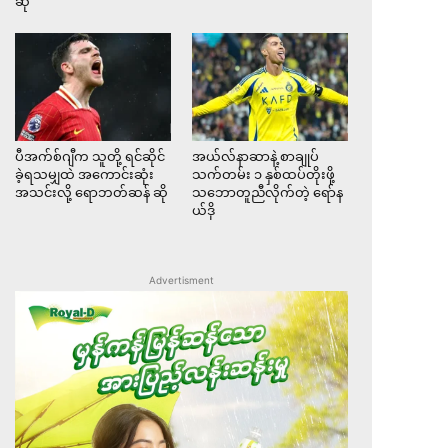
ဆို
ပီအက်စ်ဂျီက သူတို့ ရင်ဆိုင်
အယ်လ်နာဆာနဲ့ စာချုပ်
ခဲ့ရသမျှထဲ အကောင်းဆုံး
သက်တမ်း ၁ နှစ်ထပ်တိုးဖို့
အသင်းလို့ ရောဘတ်ဆန် ဆို
သဘောတူညီလိုက်တဲ့ ရော်န
ယ်ဒို
Advertisment