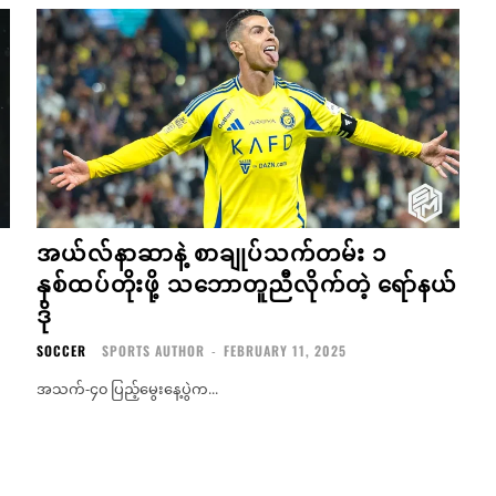
အယ်လ်နာဆာနဲ့ စာချုပ်သက်တမ်း ၁
နှစ်ထပ်တိုးဖို့ သဘောတူညီလိုက်တဲ့ ရော်နယ်
ဒို
SOCCER
SPORTS AUTHOR
-
FEBRUARY 11, 2025
အသက်-၄၀ ပြည့်မွေးနေ့ပွဲက...