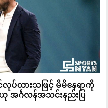
င်လုပ်ထားသဖြင့် မိမိနေရာကို
်ဟု အင်္ဂလန်အသင်းနည်းပြ