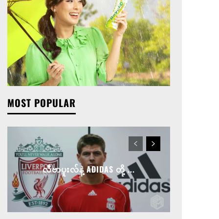
MOST POPULAR
လီဗာပူးလ်နဲ့ ADIDAS တို့ ...