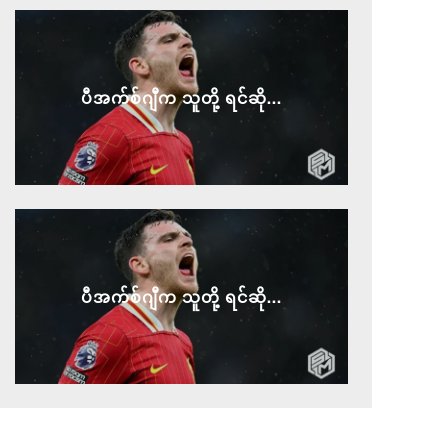
ပီအက်စ်ဂျီက သူတို့ ရင်ဆို...
ပီအက်စ်ဂျီက သူတို့ ရင်ဆို...