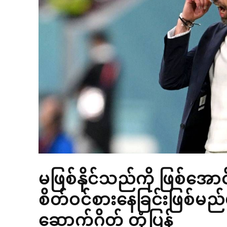
မဖြစ်နိုင်သည်ကို ဖြစ်အော
စိတ်ဝင်စားနေခြင်းဖြစ်မည
ဆောက်ဂိတ် တုံ့ပြန်