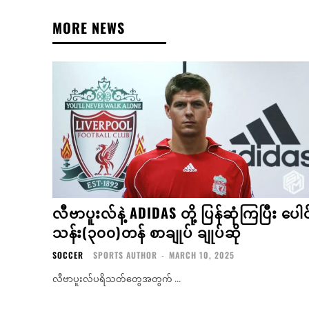
MORE NEWS
လီဗာပူးလ်နဲ့ ADIDAS တို့ ပြန်ဆုံကြပြီး ပေါင
သန်း(၃၀၀)တန် စာချုပ် ချုပ်ဆို
SOCCER
SPORTS AUTHOR
-
MARCH 10, 2025
လီဗာပူးလ်ပရိသတ်တွေအတွက် ...