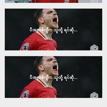
ပီအက်စ်ဂျီက သူတို့ ရင်ဆို...
ပီအက်စ်ဂျီက သူတို့ ရင်ဆို...