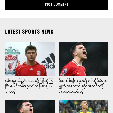
LATEST SPORTS NEWS
လီဗာပူးလ်နဲ့ Adidas တို့ ပြန်ဆုံကြ
ပီအက်စ်ဂျီက သူတို့ ရင်ဆိုင်ခဲ့ရသ
ပြီး ပေါင်သန်း(၃၀၀)တန် စာချုပ်
မျှထဲ အကောင်းဆုံး အသင်းလို့
ချုပ်ဆို
ရောဘတ်ဆန် ဆို