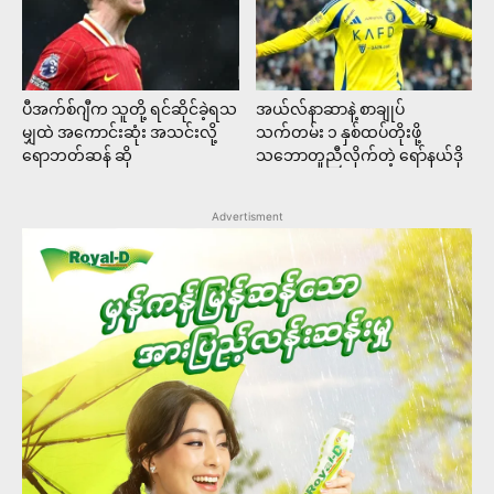
ပီအက်စ်ဂျီက သူတို့ ရင်ဆိုင်ခဲ့ရသ
အယ်လ်နာဆာနဲ့ စာချုပ်
မျှထဲ အကောင်းဆုံး အသင်းလို့
သက်တမ်း ၁ နှစ်ထပ်တိုးဖို့
ရောဘတ်ဆန် ဆို
သဘောတူညီလိုက်တဲ့ ရော်နယ်ဒို
Advertisment