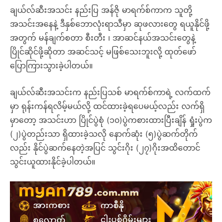
ချယ်လ်ဆီးအသင်း နည်းပြ အန်ဇို မာရက်စ်ကာက သူတို့
အသင်းအနေနဲ့ ဒီနှစ်ဘောလုံးရာသီမှာ ဆုဖလားတွေ ရယူနိုင်ဖို့
အတွက် မန်ချက်စတာ စီးတီး ၊ အာဆင်နယ်အသင်းတွေနဲ့
ပြိုင်ဆိုင်ဖို့ဆိုတာ အဆင်သင့် မဖြစ်သေးဘူးလို့ ထုတ်ဖော်
ပြောကြားသွားခဲ့ပါတယ်။
ချယ်လ်ဆီးအသင်းက နည်းပြသစ် မာရက်စ်ကာရဲ့ လက်ထက်
မှာ ရုန်းကန်ရလိမ့်မယ်လို့ ထင်ထားခဲ့ရပေမယ့်လည်း လက်ရှိ
မှာတော့ အသင်းဟာ ပြိုင်ပွဲစုံ (၁၀)ပွဲကစားထားပြီးချိန် ရှုံးပွဲက
(၂)ပွဲတည်းသာ ရှိထားခဲ့သလို နောက်ဆုံး (၅)ပွဲဆက်တိုက်
လည်း နိုင်ပွဲဆက်နေတဲ့အပြင် သွင်းဂိုး (၂၇)ဂိုးအထိတောင်
သွင်းယူထားနိုင်ခဲ့ပါတယ်။