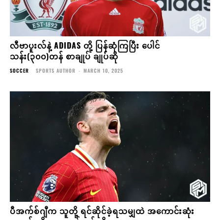
လီဗာပူးလ်နဲ့ ADIDAS တို့ ပြန်ဆုံကြပြီး ပေါင်
သန်း(၃၀၀)တန် စာချုပ် ချုပ်ဆို
SOCCER
SPORTS AUTHOR
-
MARCH 10, 2025
ပီအက်စ်ဂျီက သူတို့ ရင်ဆိုင်ခဲ့ရသမျှထဲ အကောင်းဆုံး