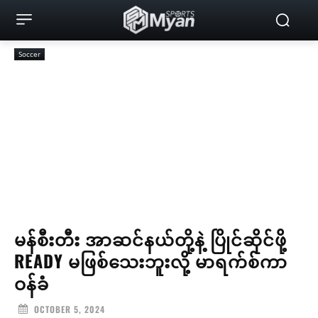
Soccer
မန်စီးတီး အာဆင်နယ်တို့နဲ့ ပြိုင်ဆိုင်ဖို့
READY မဖြစ်သေးဘူးလို့ မာရက်စ်ကာ
ဝန်ခံ
OCTOBER 5, 2024