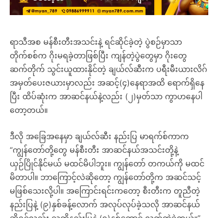
ရာသီအစ မန်စီးတီးအသင်းနဲ့ ရင်ဆိုင်ခဲ့တဲ့ ပွဲစဉ်မှာသာ
တိုက်စစ်က ဂိုးမရခဲ့တာဖြစ်ပြီး ကျန်တဲ့ပွဲတွေမှာ ဂိုးတွေ
ဆက်တိုက် သွင်းယူထားနိုင်တဲ့ ချယ်လ်ဆီးက ပရီးမီးယားလိဂ်
အမှတ်ပေးဇယားမှာလည်း အဆင့်(၄)နေရာအထိ ရောက်ရှိနေ
ပြီး ထိပ်ဆုံးက အာဆင်နယ်နဲ့လည်း (၂)မှတ်သာ ကွာဟနေပါ
တော့တယ်။
ဒီလို အခြေအနေမှာ ချယ်လ်ဆီး နည်းပြ မာရက်စ်ကာက
“ကျွန်တော်တို့တွေ မန်စီးတီး အာဆင်နယ်အသင်းတို့နဲ့
ယှဉ်ပြိုင်နိုင်မယ် မထင်မိပါဘူး။ ကျွန်တော် တကယ်ကို မထင်
မိတာပါ။ ဘာကြောင့်လဲဆိုတော့ ကျွန်တော်တို့က အဆင်သင့်
မဖြစ်သေးလို့ပါ။ အကြောင်းရင်းကတော့ စီးတီးက တူညီတဲ့
နည်းပြနဲ့ (၉)နှစ်ခန့်လောက် အလုပ်လုပ်ခဲ့သလို အာဆင်နယ်