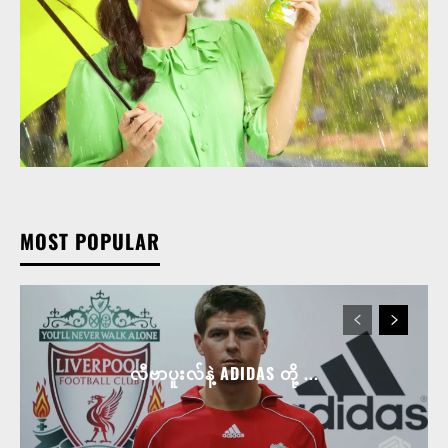
MOST POPULAR
လီဗာပူးလ်နဲ့ ADIDAS တို့ ...