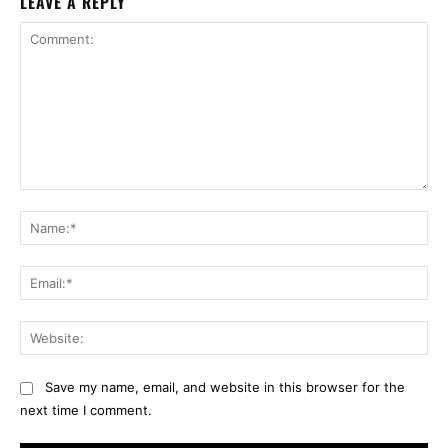
LEAVE A REPLY
Comment:
Na
Ema
Web
Save my name, email, and website in this browser for the
next time I comment.