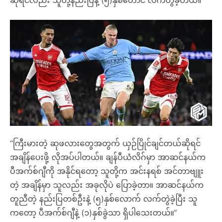
ဆိုရင်လည်း သူတို့နည်းပြနဲ့ (၅)နှစ်တောင် လက်တွဲခဲ့တယ်။”
“ကြီးမားတဲ့ ဆုဖလားတွေအတွက် ယှဉ်ပြိုင်ချင်တယ်ဆိုရင်
အချိန်ပေးဖို့ လိုအပ်ပါတယ်။ ချန်ပီယံလိဂ်မှာ အာဆင်နယ်က
ပီအက်စ်ဂျီကို အနိုင်ရတော့ သူတို့က အင်းနရစ် အင်တာဗျူး
တဲ့ အချိန်မှာ သူလည်း အခုလိုပဲ ပြောခဲ့တာ။ အာဆင်နယ်က
တူညီတဲ့ နည်းပြတစ်ဦးနဲ့ (၅)နှစ်လောက် လက်တွဲခဲ့ပြီး သူ
ကတော့ ပီအက်စ်ဂျီနဲ့ (၁)နှစ်ခွဲသာ ရှိပါသေးတယ်။”